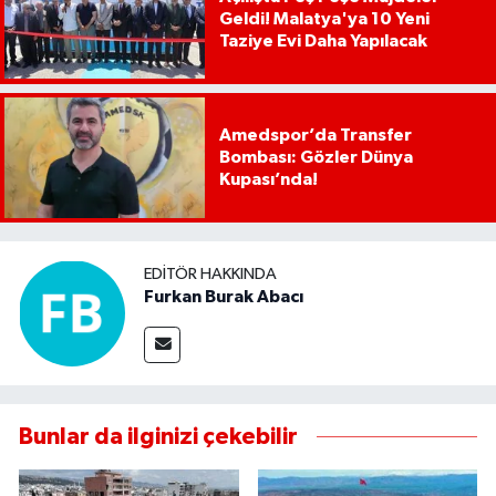
Geldi! Malatya'ya 10 Yeni
Taziye Evi Daha Yapılacak
Amedspor’da Transfer
Bombası: Gözler Dünya
Kupası’nda!
EDITÖR HAKKINDA
Furkan Burak Abacı
Bunlar da ilginizi çekebilir