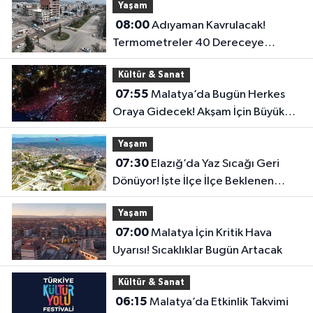
Yaşam
08:00
Adıyaman Kavrulacak!
Termometreler 40 Dereceye
Dayanacak
Kültür & Sanat
07:55
Malatya’da Bugün Herkes
Oraya Gidecek! Akşam İçin Büyük
Sürpriz Hazır
Yaşam
07:30
Elazığ’da Yaz Sıcağı Geri
Dönüyor! İşte İlçe İlçe Beklenen
Sıcaklıklar
Yaşam
07:00
Malatya İçin Kritik Hava
Uyarısı! Sıcaklıklar Bugün Artacak
Kültür & Sanat
06:15
Malatya’da Etkinlik Takvimi