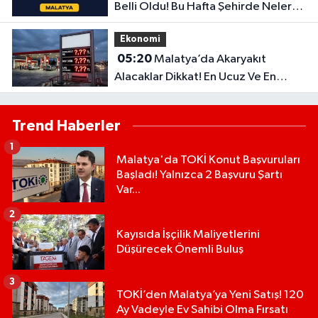
Belli Oldu! Bu Hafta Şehirde Neler
Olacak?
Ekonomi
05:20
Malatya’da Akaryakıt
Alacaklar Dikkat! En Ucuz Ve En
Pahalı İlçe Belli Oldu
Trend Haberler
1
Malatya'da TOKİ Konut Başvuruları
Başladı! Yalnızca 2 Başvuru Şartı
Var...
2
Kayısıda İşçilik Maliyetlerini
Düşürecek Önemli Buluş
3
TOKİ’den Malatya’ya Yeni Satış! 120
Ay Vadeyle Ev Sahibi Olma Fırsatı