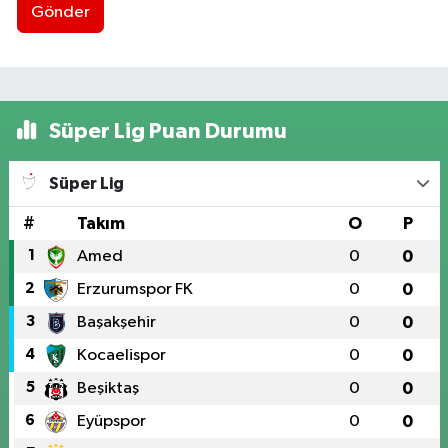
Gönder
Süper Lig Puan Durumu
Süper Lig
#
Takım
O
P
1
Amed
0
0
2
Erzurumspor FK
0
0
3
Başakşehir
0
0
4
Kocaelispor
0
0
5
Beşiktaş
0
0
6
Eyüpspor
0
0