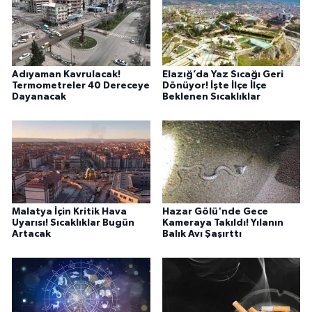
Adıyaman Kavrulacak!
Elazığ’da Yaz Sıcağı Geri
Termometreler 40 Dereceye
Dönüyor! İşte İlçe İlçe
Dayanacak
Beklenen Sıcaklıklar
Malatya İçin Kritik Hava
Hazar Gölü'nde Gece
Uyarısı! Sıcaklıklar Bugün
Kameraya Takıldı! Yılanın
Artacak
Balık Avı Şaşırttı