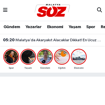
Asayiş
Malatya Nöbetçi Eczaneler
Gündem
Yazarlar
Ekonomi
Yaşam
Spor
Re
Bilim & Teknoloji
Malatya Hava Durumu
05:20
Malatya’da Akaryakıt Alacaklar Dikkat! En Ucuz Ve En Pahalı İlçe Belli Oldu
Dünya
Malatya Namaz Vakitleri
Eğitim
Malatya Trafik Yoğunluk Haritası
Ekonomi
Süper Lig Puan Durumu ve Fikstür
Spor
Yaşam
Gündem
Eğitim
Ekonomi
Gündem
Tüm Manşetler
Kültür & Sanat
Son Dakika Haberleri
Resmi İlanlar
Haber Arşivi