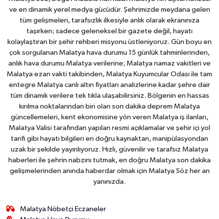
ve en dinamik yerel medya gücüdür. Şehrimizde meydana gelen
tüm gelişmeleri, tarafsızlık ilkesiyle anlık olarak ekranınıza
taşırken; sadece geleneksel bir gazete değil, hayatı
kolaylaştıran bir şehir rehberi misyonu üstleniyoruz. Gün boyu en
çok sorgulanan Malatya hava durumu 15 günlük tahminlerinden,
anlık hava durumu Malatya verilerine; Malatya namaz vakitleri ve
Malatya ezan vakti takibinden, Malatya Kuyumcular Odası ile tam
entegre Malatya canlı altın fiyatları analizlerine kadar şehre dair
tüm dinamik verilere tek tıkla ulaşabilirsiniz. Bölgenin en hassas
kırılma noktalarından biri olan son dakika deprem Malatya
güncellemeleri, kent ekonomisine yön veren Malatya iş ilanları,
Malatya Valisi tarafından yapılan resmi açıklamalar ve şehir içi yol
tarifi gibi hayati bilgileri en doğru kaynaktan, manipülasyondan
uzak bir şekilde yayınlıyoruz. Hızlı, güvenilir ve tarafsız Malatya
haberleri ile şehrin nabzını tutmak, en doğru Malatya son dakika
gelişmelerinden anında haberdar olmak için Malatya Söz her an
yanınızda.
Malatya Nöbetçi Eczaneler