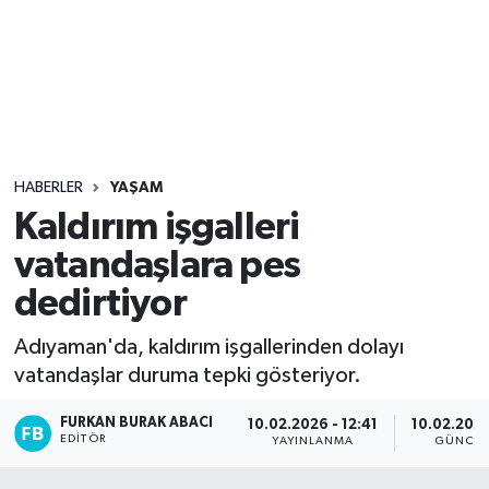
Sağlık
Seri İlan
Siyaset
HABERLER
YAŞAM
Spor
Kaldırım işgalleri
vatandaşlara pes
Yaşam
dedirtiyor
Adıyaman'da, kaldırım işgallerinden dolayı
vatandaşlar duruma tepki gösteriyor.
FURKAN BURAK ABACI
10.02.2026 - 12:41
10.02.2026
EDITÖR
YAYINLANMA
GÜNCEL