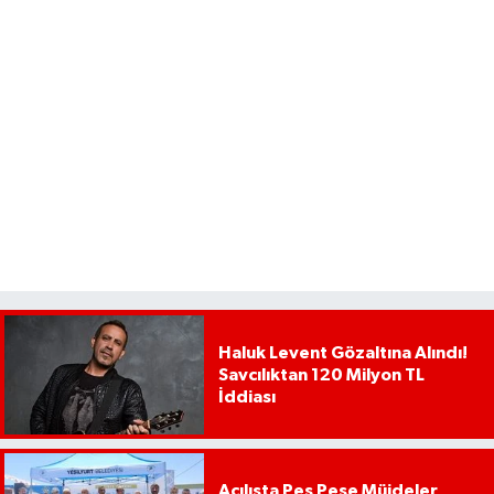
Haluk Levent Gözaltına Alındı!
Savcılıktan 120 Milyon TL
İddiası
Açılışta Peş Peşe Müjdeler