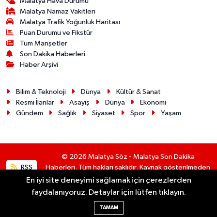
Malatya Hava Durumu
Malatya Namaz Vakitleri
Malatya Trafik Yoğunluk Haritası
Puan Durumu ve Fikstür
Tüm Manşetler
Son Dakika Haberleri
Haber Arşivi
Bilim & Teknoloji
Dünya
Kültür & Sanat
Resmi İlanlar
Asayiş
Dünya
Ekonomi
Gündem
Sağlık
Siyaset
Spor
Yaşam
© 2026 Malatya Söz - Malatya Son Dakika
RSS
Haberleri. Tüm hakları saklıdır. Kaynak gösterilmeden
alıntı yapılamaz.
En iyi site deneyimi sağlamak için çerezlerden
faydalanıyoruz. Detaylar için lütfen tıklayın.
Haber Yazılımı:
TE Bilişim
TAMAM