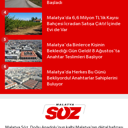
Başladı
4
Malatya’da 6,6 Milyon TL’lik Kayısı
Bahçesi İcradan Satışa Çıktı! İçinde
Evi de Var
5
Malatya'da Binlerce Kişinin
Beklediği Gün Geldi! 8 Ağustos'ta
Anahtar Teslimleri Başlıyor
6
Malatya’da Herkes Bu Günü
Bekliyordu! Anahtarlar Sahiplerini
Buluyor
Malatya Söz, Doğu Anadolu’nun kalbi Malatya’nın dijital hafızası