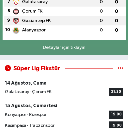
7
Galatasaray
0
0
8
Çorum FK
0
0
9
Gaziantep FK
0
0
10
Alanyaspor
0
0
Detaylar için tıklayın
Süper Lig Fikstür
14 Ağustos, Cuma
Galatasaray - Çorum FK
21:30
15 Ağustos, Cumartesi
Konyaspor - Rizespor
19:00
Kasımpaşa - Trabzonspor
19:00