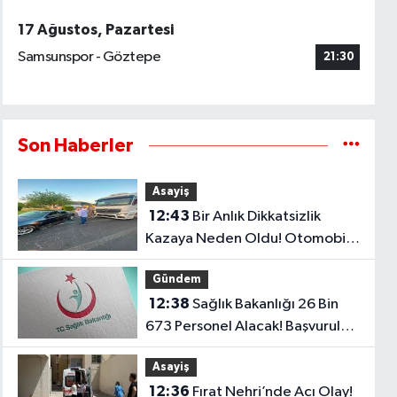
17 Ağustos, Pazartesi
Samsunspor - Göztepe
21:30
Son Haberler
Asayiş
12:43
Bir Anlık Dikkatsizlik
Kazaya Neden Oldu! Otomobil
Tırla Birlikte Sürüklendi
Gündem
12:38
Sağlık Bakanlığı 26 Bin
673 Personel Alacak! Başvurular
İçin Gözler O Tarihte
Asayiş
12:36
Fırat Nehri’nde Acı Olay!