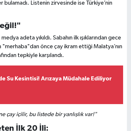
er bulamadı. Listenin zirvesinde ise Türkiye’nin
eğil!"
 medya adeta yıkıldı. Sabahın ilk ışıklarından gece
ın "merhaba"dan önce çay ikram ettiği Malatya’nın
fından tepkiyle karşılandı.
 Su Kesintisi! Arızaya Müdahale Ediliyor
 çay içilir, bu listede bir yanlışlık var!"
en İlk 20 İli: