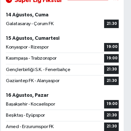
Süper Lig Fikstür
14 Ağustos, Cuma
Galatasaray - Çorum FK
21:30
15 Ağustos, Cumartesi
Konyaspor - Rizespor
19:00
Kasımpaşa - Trabzonspor
19:00
Gençlerbirliği S.K. - Fenerbahçe
21:30
Gaziantep FK - Alanyaspor
21:30
16 Ağustos, Pazar
Başakşehir - Kocaelispor
19:00
Beşiktaş - Eyüpspor
21:30
Amed - Erzurumspor FK
21:30