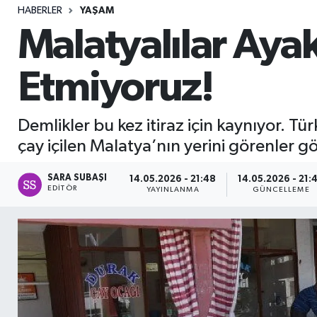
HABERLER
YAŞAM
Sağlık
Malatyalılar Ayak
Seri İlan
Etmiyoruz!
Siyaset
Demlikler bu kez itiraz için kaynıyor. Tü
Spor
çay içilen Malatya’nın yerini görenler gö
Yaşam
SARA SUBAŞI
14.05.2026 - 21:48
14.05.2026 - 21:
EDITÖR
YAYINLANMA
GÜNCELLEME