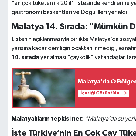
"en çok tüketen ilk 20 il" listesinde kendilerine y
gastronomi başkentleri ve Doğu illeri yer aldı.
Malatya 14. Sırada: "Mümkün D
Listenin açıklanmasıyla birlikte Malatya’da sosyal
yarısına kadar demliğin ocaktan inmediği, esnaf
14. sırada
yer alması "çaykolik" vatandaşlar tara
Malatya’da O Bölgede
İçeriği Görüntüle
Malatyalıların tepkisi net:
"Malatya’da su yerine
İşte Türkiye’nin En Çok Çay Tüket