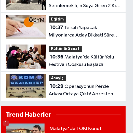
Serinlemek İçin Suya Giren 2 Kişi
Hayatını Kaybetti
Eğitim
10:37
Tercih Yapacak
Milyonlarca Aday Dikkat! Süre
Yarın Gece Sona Eriyor
Kültür & Sanat
10:36
Malatya’da Kültür Yolu
Festivali Coşkusu Başladı
Asayiş
10:29
Operasyonun Perde
Arkası Ortaya Çıktı! Adresten
Bakın Neler Çıktı
Trend Haberler
1
Malatya'da TOKİ Konut