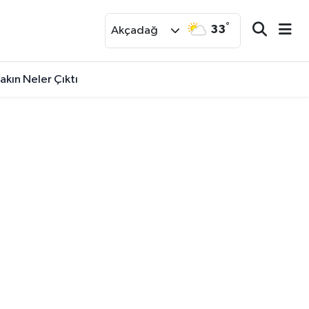
°
33
r
Akçadağ
kın Neler Çıktı