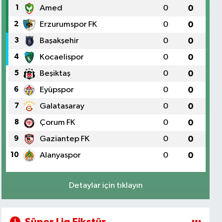
1
Amed
0
0
2
Erzurumspor FK
0
0
3
Başakşehir
0
0
4
Kocaelispor
0
0
5
Beşiktaş
0
0
6
Eyüpspor
0
0
7
Galatasaray
0
0
8
Çorum FK
0
0
9
Gaziantep FK
0
0
10
Alanyaspor
0
0
Detaylar için tıklayın