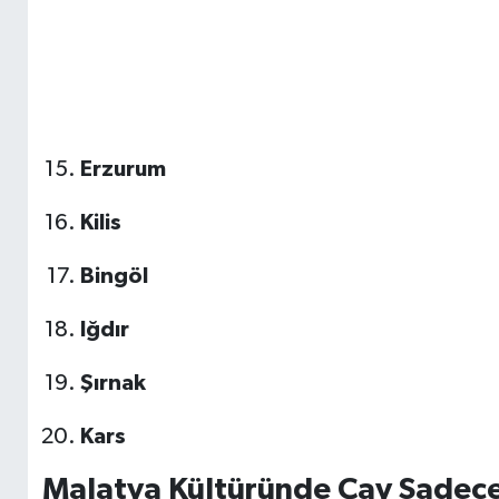
Erzurum
Kilis
Bingöl
Iğdır
Şırnak
Kars
Malatya Kültüründe Çay Sadece 