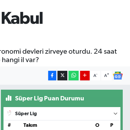
i Kabul
stronomi devleri zirveye oturdu. 24 saat
 hangi il var?
-
+
A
A
Süper Lig Puan Durumu
Süper Lig
#
Takım
O
P