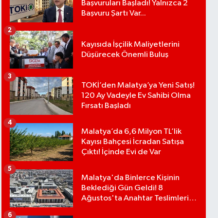
Başvuruları Başladı! Yalnızca 2
Başvuru Şartı Var...
2
Kayısıda İşçilik Maliyetlerini
Düşürecek Önemli Buluş
3
TOKİ’den Malatya’ya Yeni Satış!
120 Ay Vadeyle Ev Sahibi Olma
Fırsatı Başladı
4
Malatya’da 6,6 Milyon TL’lik
Kayısı Bahçesi İcradan Satışa
Çıktı! İçinde Evi de Var
5
Malatya'da Binlerce Kişinin
Beklediği Gün Geldi! 8
Ağustos'ta Anahtar Teslimleri
Başlıyor
6