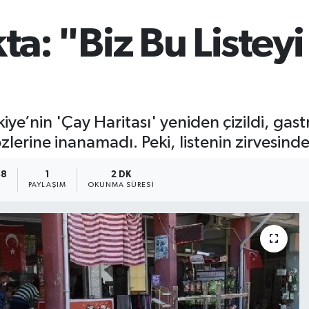
ta: "Biz Bu Listey
rkiye’nin 'Çay Haritası' yeniden çizildi, ga
zlerine inanamadı. Peki, listenin zirvesinde
48
1
2 DK
PAYLAŞIM
OKUNMA SÜRESI