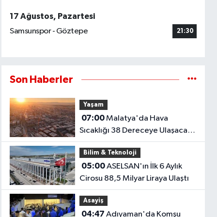
17 Ağustos, Pazartesi
Samsunspor - Göztepe
21:30
Son Haberler
Yaşam
07:00
Malatya'da Hava
Sıcaklığı 38 Dereceye Ulaşacak!
İşte İlçe İlçe Hava Durumu
Bilim & Teknoloji
05:00
ASELSAN'ın İlk 6 Aylık
Cirosu 88,5 Milyar Liraya Ulaştı
Asayiş
04:47
Adıyaman'da Komşu