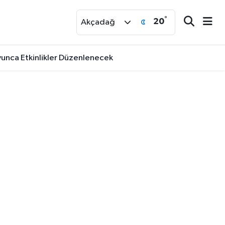
°
20
r
Akçadağ
yunca Etkinlikler Düzenlenecek