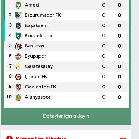
1
Amed
0
0
2
Erzurumspor FK
0
0
3
Başakşehir
0
0
4
Kocaelispor
0
0
5
Beşiktaş
0
0
6
Eyüpspor
0
0
7
Galatasaray
0
0
8
Çorum FK
0
0
9
Gaziantep FK
0
0
10
Alanyaspor
0
0
Detaylar için tıklayın