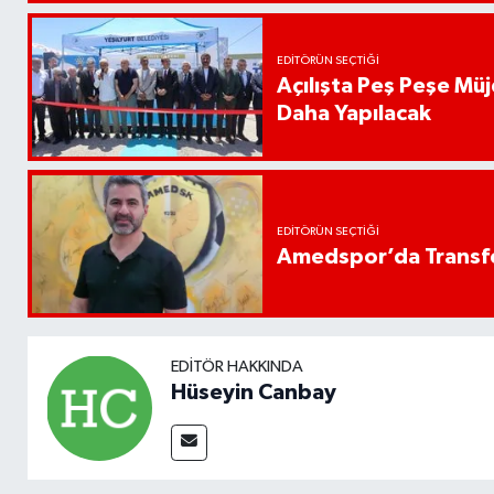
EDITÖRÜN SEÇTIĞI
Açılışta Peş Peşe Müj
Daha Yapılacak
EDITÖRÜN SEÇTIĞI
Amedspor’da Transfe
EDITÖR HAKKINDA
Hüseyin Canbay