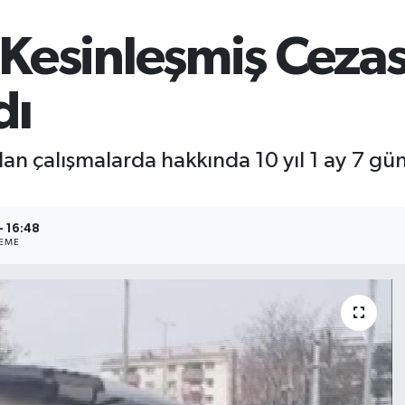
l Kesinleşmiş Ceza
dı
ılan çalışmalarda hakkında 10 yıl 1 ay 7 gü
- 16:48
EME