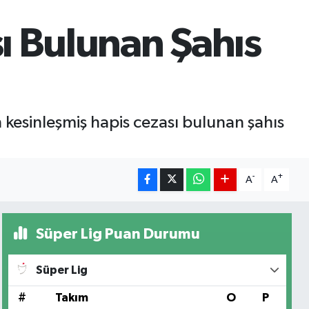
sı Bulunan Şahıs
n kesinleşmiş hapis cezası bulunan şahıs
-
+
A
A
Süper Lig Puan Durumu
Süper Lig
#
Takım
O
P