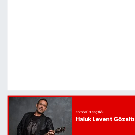
EDITÖRÜN SEÇTIĞI
Haluk Levent Gözaltın