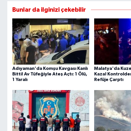
Bunlar da ilginizi çekebilir
Adıyaman'da Komşu Kavgası Kanlı
Malatya'da Kuze
Bitti! Av Tüfeğiyle Ateş Açtı: 1 Ölü,
Kaza! Kontrolde
1 Yaralı
Refüje Çarptı