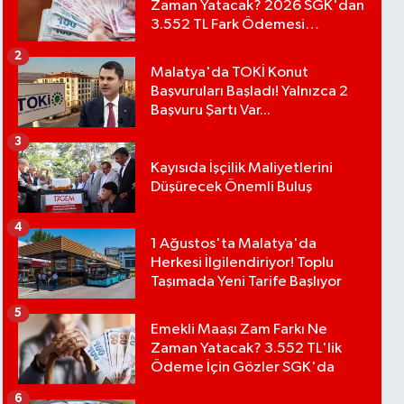
Zaman Yatacak? 2026 SGK'dan
3.552 TL Fark Ödemesi
Bekleniyor
2
Malatya'da TOKİ Konut
Başvuruları Başladı! Yalnızca 2
Başvuru Şartı Var...
3
Kayısıda İşçilik Maliyetlerini
Düşürecek Önemli Buluş
4
1 Ağustos'ta Malatya'da
Herkesi İlgilendiriyor! Toplu
Taşımada Yeni Tarife Başlıyor
5
Emekli Maaşı Zam Farkı Ne
Zaman Yatacak? 3.552 TL'lik
Ödeme İçin Gözler SGK'da
6