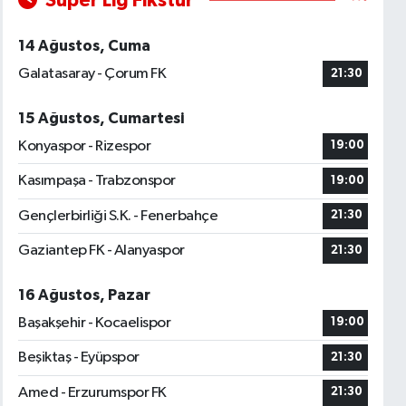
Süper Lig Fikstür
14 Ağustos, Cuma
Galatasaray - Çorum FK
21:30
15 Ağustos, Cumartesi
Konyaspor - Rizespor
19:00
Kasımpaşa - Trabzonspor
19:00
Gençlerbirliği S.K. - Fenerbahçe
21:30
Gaziantep FK - Alanyaspor
21:30
16 Ağustos, Pazar
Başakşehir - Kocaelispor
19:00
Beşiktaş - Eyüpspor
21:30
Amed - Erzurumspor FK
21:30