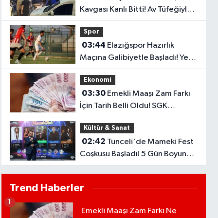
Kavgası Kanlı Bitti! Av Tüfeğiyle
Ateş Açtı: 1 Ölü, 1 Yaralı
Spor
03:44
Elazığspor Hazırlık
Maçına Galibiyetle Başladı! Yeni
Sezon Öncesi Umut Veren
Ekonomi
Performans
03:30
Emekli Maaşı Zam Farkı
İçin Tarih Belli Oldu! SGK
Ödemeleri 7 Ağustos'ta
Kültür & Sanat
Başlıyor
02:42
Tunceli'de Mameki Fest
Coşkusu Başladı! 5 Gün Boyunca
Etkinlikler Düzenlenecek
Trend Haberler
1
Emekli Maaşı Zam Farkı Ne