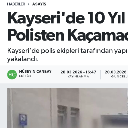
HABERLER
ASAYIŞ
Sağlık
Kayseri'de 10 Yı
Seri İlan
Polisten Kaçama
Siyaset
Kayseri'de polis ekipleri tarafından yap
Spor
yakalandı.
Yaşam
HÜSEYIN CANBAY
28.03.2026 - 16:47
28.03.2026 
EDITÖR
YAYINLANMA
GÜNCELL