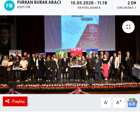
FURKAN BURAK ABACI
15.05.2026 - 11:18
2 DK
EDITÖR
YAYINLANMA
OKUNMA SÜ
Paylaş
-
+
A
A