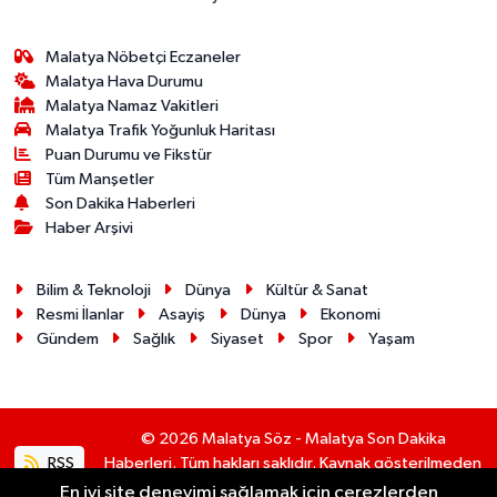
Malatya Nöbetçi Eczaneler
Malatya Hava Durumu
Malatya Namaz Vakitleri
Malatya Trafik Yoğunluk Haritası
Puan Durumu ve Fikstür
Tüm Manşetler
Son Dakika Haberleri
Haber Arşivi
Bilim & Teknoloji
Dünya
Kültür & Sanat
Resmi İlanlar
Asayiş
Dünya
Ekonomi
Gündem
Sağlık
Siyaset
Spor
Yaşam
© 2026 Malatya Söz - Malatya Son Dakika
RSS
Haberleri. Tüm hakları saklıdır. Kaynak gösterilmeden
alıntı yapılamaz.
En iyi site deneyimi sağlamak için çerezlerden