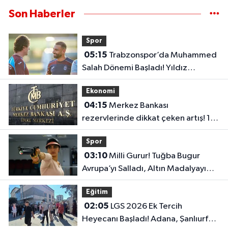
Son Haberler
Spor
05:15
Trabzonspor’da Muhammed
Salah Dönemi Başladı! Yıldız
Futbolcu İlk Antrenmanına Çıktı..
Ekonomi
04:15
Merkez Bankası
rezervlerinde dikkat çeken artış! 1
haftada 1,8 milyar dolar yükseldi..
Spor
03:10
Milli Gurur! Tuğba Bugur
Avrupa’yı Salladı, Altın Madalyayı
Türkiye’ye Getirdi..
Eğitim
02:05
LGS 2026 Ek Tercih
Heyecanı Başladı! Adana, Şanlıurfa