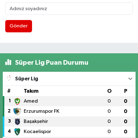
Gönder
Süper Lig Puan Durumu
Süper Lig
#
Takım
O
P
1
Amed
0
0
2
Erzurumspor FK
0
0
3
Başakşehir
0
0
4
Kocaelispor
0
0