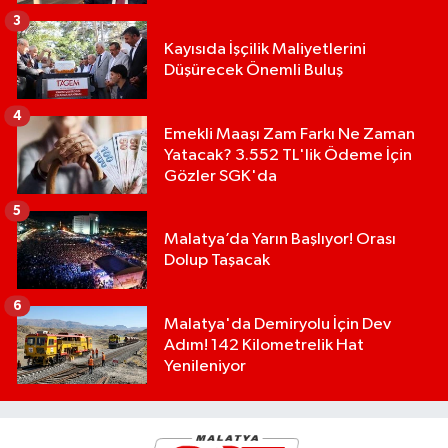
3
Kayısıda İşçilik Maliyetlerini
Düşürecek Önemli Buluş
4
Emekli Maaşı Zam Farkı Ne Zaman
Yatacak? 3.552 TL'lik Ödeme İçin
Gözler SGK'da
5
Malatya’da Yarın Başlıyor! Orası
Dolup Taşacak
6
Malatya'da Demiryolu İçin Dev
Adım! 142 Kilometrelik Hat
Yenileniyor