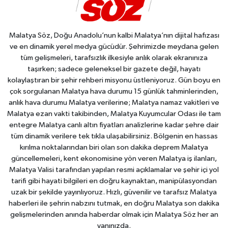
Malatya Söz, Doğu Anadolu’nun kalbi Malatya’nın dijital hafızası
ve en dinamik yerel medya gücüdür. Şehrimizde meydana gelen
tüm gelişmeleri, tarafsızlık ilkesiyle anlık olarak ekranınıza
taşırken; sadece geleneksel bir gazete değil, hayatı
kolaylaştıran bir şehir rehberi misyonu üstleniyoruz. Gün boyu en
çok sorgulanan Malatya hava durumu 15 günlük tahminlerinden,
anlık hava durumu Malatya verilerine; Malatya namaz vakitleri ve
Malatya ezan vakti takibinden, Malatya Kuyumcular Odası ile tam
entegre Malatya canlı altın fiyatları analizlerine kadar şehre dair
tüm dinamik verilere tek tıkla ulaşabilirsiniz. Bölgenin en hassas
kırılma noktalarından biri olan son dakika deprem Malatya
güncellemeleri, kent ekonomisine yön veren Malatya iş ilanları,
Malatya Valisi tarafından yapılan resmi açıklamalar ve şehir içi yol
tarifi gibi hayati bilgileri en doğru kaynaktan, manipülasyondan
uzak bir şekilde yayınlıyoruz. Hızlı, güvenilir ve tarafsız Malatya
haberleri ile şehrin nabzını tutmak, en doğru Malatya son dakika
gelişmelerinden anında haberdar olmak için Malatya Söz her an
yanınızda.