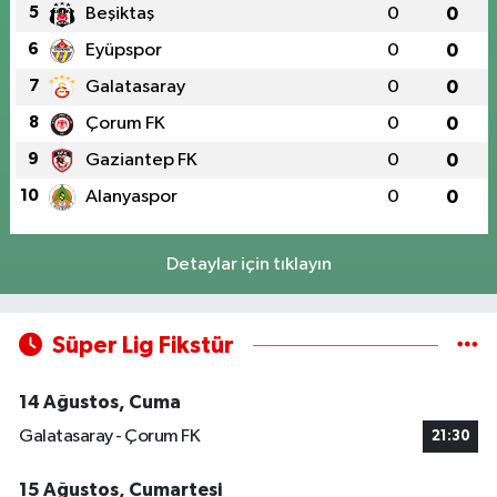
5
Beşiktaş
0
0
6
Eyüpspor
0
0
7
Galatasaray
0
0
8
Çorum FK
0
0
9
Gaziantep FK
0
0
10
Alanyaspor
0
0
Detaylar için tıklayın
Süper Lig Fikstür
14 Ağustos, Cuma
Galatasaray - Çorum FK
21:30
15 Ağustos, Cumartesi