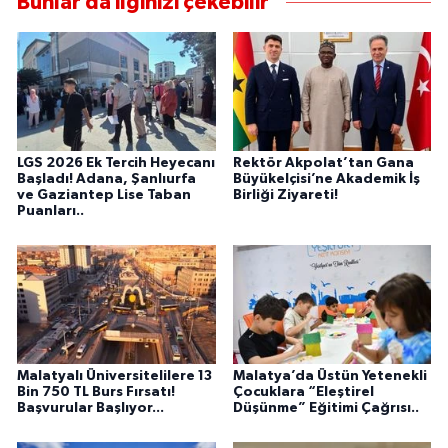
Bunlar da ilginizi çekebilir
LGS 2026 Ek Tercih Heyecanı
Rektör Akpolat’tan Gana
Başladı! Adana, Şanlıurfa
Büyükelçisi’ne Akademik İş
ve Gaziantep Lise Taban
Birliği Ziyareti!
Puanları..
Malatyalı Üniversitelilere 13
Malatya’da Üstün Yetenekli
Bin 750 TL Burs Fırsatı!
Çocuklara “Eleştirel
Başvurular Başlıyor...
Düşünme” Eğitimi Çağrısı..