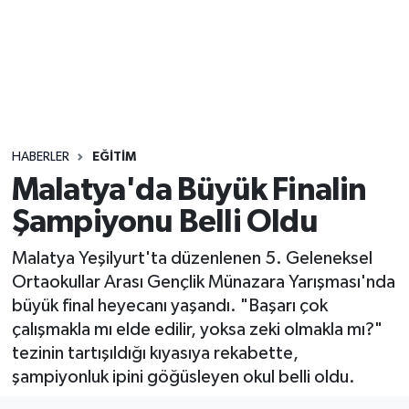
Sağlık
Seri İlan
Siyaset
HABERLER
EĞITIM
Spor
Malatya'da Büyük Finalin
Şampiyonu Belli Oldu
Yaşam
Malatya Yeşilyurt'ta düzenlenen 5. Geleneksel
Ortaokullar Arası Gençlik Münazara Yarışması'nda
büyük final heyecanı yaşandı. "Başarı çok
çalışmakla mı elde edilir, yoksa zeki olmakla mı?"
tezinin tartışıldığı kıyasıya rekabette,
şampiyonluk ipini göğüsleyen okul belli oldu.