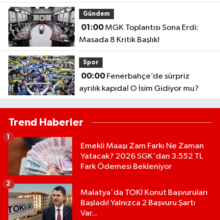
ve Gaziantep Lise Taban Puanları..
Gündem
01:00
MGK Toplantısı Sona Erdi:
Masada 8 Kritik Başlık!
Spor
00:00
Fenerbahçe’de sürpriz
ayrılık kapıda! O İsim Gidiyor mu?
Trend Haberler
1
Emekli Maaşı Zam Farkı Ne Zaman
Yatacak? 2026 SGK'dan 3.552 TL
Fark Ödemesi Bekleniyor
2
Malatya'da TOKİ Konut Başvuruları
Başladı! Yalnızca 2 Başvuru Şartı
Var...