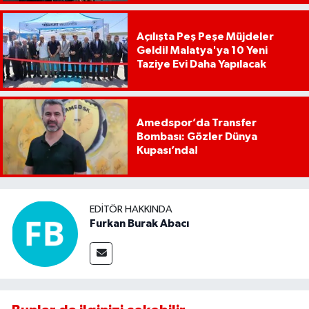
Açılışta Peş Peşe Müjdeler
Geldi! Malatya'ya 10 Yeni
Taziye Evi Daha Yapılacak
Amedspor’da Transfer
Bombası: Gözler Dünya
Kupası’nda!
EDITÖR HAKKINDA
Furkan Burak Abacı