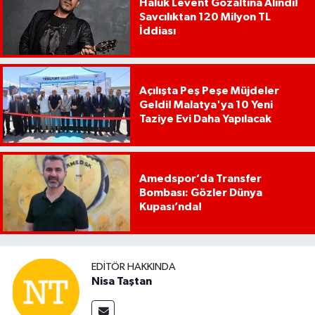
Haluk Levent Gözaltına Alındı!
Savcılıktan 120 Milyon TL
İddiası
Açılışta Peş Peşe Müjdeler
Geldi! Malatya'ya 10 Yeni
Taziye Evi Daha Yapılacak
Amedspor’da Transfer
Bombası: Gözler Dünya
Kupası’nda!
EDITÖR HAKKINDA
Nisa Taştan