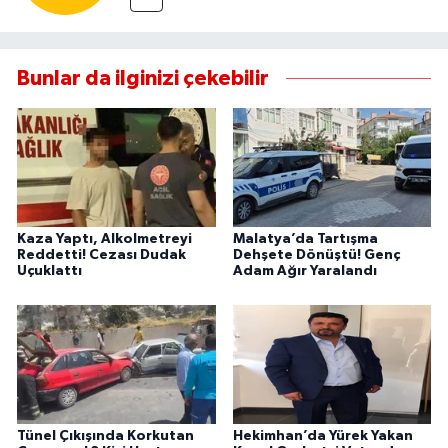
Bunlar da ilginizi çekebilir
Kaza Yaptı, Alkolmetreyi
Malatya’da Tartışma
Reddetti! Cezası Dudak
Dehşete Dönüştü! Genç
Uçuklattı
Adam Ağır Yaralandı
Tünel Çıkışında Korkutan
Hekimhan’da Yürek Yakan