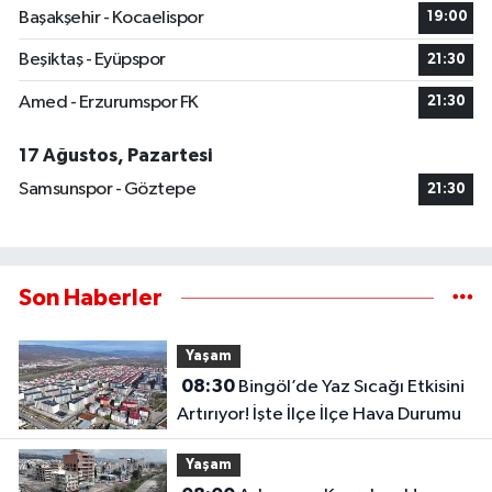
Başakşehir - Kocaelispor
19:00
Beşiktaş - Eyüpspor
21:30
Amed - Erzurumspor FK
21:30
17 Ağustos, Pazartesi
Samsunspor - Göztepe
21:30
Son Haberler
Yaşam
08:30
Bingöl’de Yaz Sıcağı Etkisini
Artırıyor! İşte İlçe İlçe Hava Durumu
Yaşam