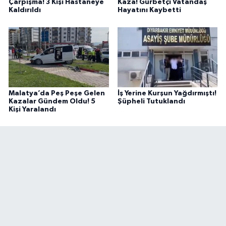
Çarpışma! 3 Kişi Hastaneye
Kaza! Gurbetçi Vatandaş
Kaldırıldı
Hayatını Kaybetti
Malatya’da Peş Peşe Gelen
İş Yerine Kurşun Yağdırmıştı!
Kazalar Gündem Oldu! 5
Şüpheli Tutuklandı
Kişi Yaralandı