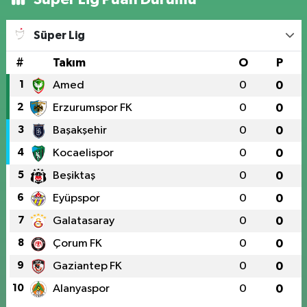
Süper Lig
#
Takım
O
P
1
Amed
0
0
2
Erzurumspor FK
0
0
3
Başakşehir
0
0
4
Kocaelispor
0
0
5
Beşiktaş
0
0
6
Eyüpspor
0
0
7
Galatasaray
0
0
8
Çorum FK
0
0
9
Gaziantep FK
0
0
10
Alanyaspor
0
0