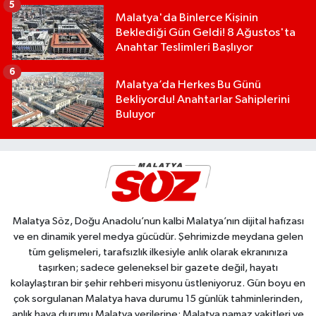
5
Malatya'da Binlerce Kişinin
Beklediği Gün Geldi! 8 Ağustos'ta
Anahtar Teslimleri Başlıyor
6
Malatya’da Herkes Bu Günü
Bekliyordu! Anahtarlar Sahiplerini
Buluyor
Malatya Söz, Doğu Anadolu’nun kalbi Malatya’nın dijital hafızası
ve en dinamik yerel medya gücüdür. Şehrimizde meydana gelen
tüm gelişmeleri, tarafsızlık ilkesiyle anlık olarak ekranınıza
taşırken; sadece geleneksel bir gazete değil, hayatı
kolaylaştıran bir şehir rehberi misyonu üstleniyoruz. Gün boyu en
çok sorgulanan Malatya hava durumu 15 günlük tahminlerinden,
anlık hava durumu Malatya verilerine; Malatya namaz vakitleri ve