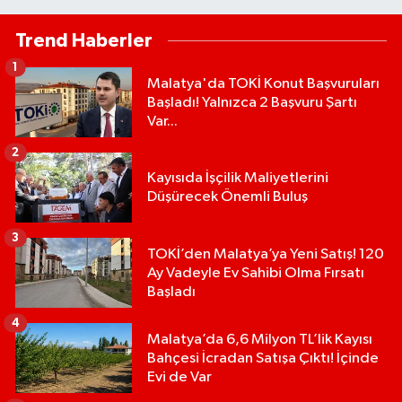
Olacak?
Trend Haberler
1
Malatya'da TOKİ Konut Başvuruları
Başladı! Yalnızca 2 Başvuru Şartı
Var...
2
Kayısıda İşçilik Maliyetlerini
Düşürecek Önemli Buluş
3
TOKİ’den Malatya’ya Yeni Satış! 120
Ay Vadeyle Ev Sahibi Olma Fırsatı
Başladı
4
Malatya’da 6,6 Milyon TL’lik Kayısı
Bahçesi İcradan Satışa Çıktı! İçinde
Evi de Var