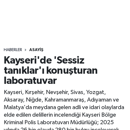
Sağlık
Seri İlan
Siyaset
HABERLER
ASAYIŞ
Spor
Kayseri'de 'Sessiz
tanıklar'ı konuşturan
Yaşam
laboratuvar
Kayseri, Kırşehir, Nevşehir, Sivas, Yozgat,
Aksaray, Niğde, Kahramanmaraş, Adıyaman ve
Malatya'da meydana gelen adli ve idari olaylarda
elde edilen delillerin incelendiği Kayseri Bölge
Kriminal Polis Laboratuvarı Müdürlüğü; 2025
yılında 26 bin olayda 280 bin bulgu inceleyerek