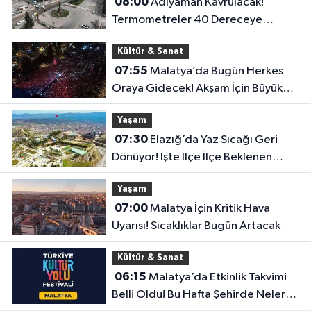
08:00
Adıyaman Kavrulacak!
Termometreler 40 Dereceye
Dayanacak
Kültür & Sanat
07:55
Malatya’da Bugün Herkes
Oraya Gidecek! Akşam İçin Büyük
Sürpriz Hazır
Yaşam
07:30
Elazığ’da Yaz Sıcağı Geri
Dönüyor! İşte İlçe İlçe Beklenen
Sıcaklıklar
Yaşam
07:00
Malatya İçin Kritik Hava
Uyarısı! Sıcaklıklar Bugün Artacak
Kültür & Sanat
06:15
Malatya’da Etkinlik Takvimi
Belli Oldu! Bu Hafta Şehirde Neler