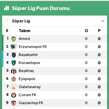
Süper Lig Puan Durumu
Süper Lig
#
Takım
O
P
1
Amed
0
0
2
Erzurumspor FK
0
0
3
Başakşehir
0
0
4
Kocaelispor
0
0
5
Beşiktaş
0
0
6
Eyüpspor
0
0
7
Galatasaray
0
0
8
Çorum FK
0
0
9
Gaziantep FK
0
0