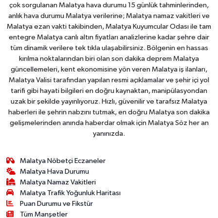
çok sorgulanan Malatya hava durumu 15 günlük tahminlerinden,
anlık hava durumu Malatya verilerine; Malatya namaz vakitleri ve
Malatya ezan vakti takibinden, Malatya Kuyumcular Odası ile tam
entegre Malatya canlı altın fiyatları analizlerine kadar şehre dair
tüm dinamik verilere tek tıkla ulaşabilirsiniz. Bölgenin en hassas
kırılma noktalarından biri olan son dakika deprem Malatya
güncellemeleri, kent ekonomisine yön veren Malatya iş ilanları,
Malatya Valisi tarafından yapılan resmi açıklamalar ve şehir içi yol
tarifi gibi hayati bilgileri en doğru kaynaktan, manipülasyondan
uzak bir şekilde yayınlıyoruz. Hızlı, güvenilir ve tarafsız Malatya
haberleri ile şehrin nabzını tutmak, en doğru Malatya son dakika
gelişmelerinden anında haberdar olmak için Malatya Söz her an
yanınızda.
Malatya Nöbetçi Eczaneler
Malatya Hava Durumu
Malatya Namaz Vakitleri
Malatya Trafik Yoğunluk Haritası
Puan Durumu ve Fikstür
Tüm Manşetler