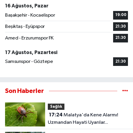
16 Ağustos, Pazar
Başakşehir - Kocaelispor
19:00
Beşiktaş - Eyüpspor
21:30
Amed - Erzurumspor FK
21:30
17 Ağustos, Pazartesi
Samsunspor - Göztepe
21:30
Son Haberler
Sağlık
17:24
Malatya'da Kene Alarmı!
Uzmandan Hayati Uyarılar...