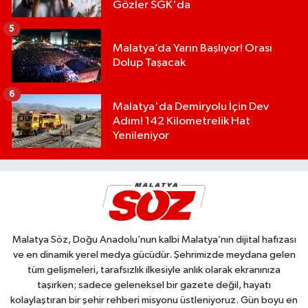
Gözler SGK'da
5
Malatya’da Yarın Başlıyor! Orası
Dolup Taşacak
6
Malatya'da Demiryolu İçin Dev
Adım! 142 Kilometrelik Hat
Yenileniyor
Malatya Söz, Doğu Anadolu’nun kalbi Malatya’nın dijital hafızası
ve en dinamik yerel medya gücüdür. Şehrimizde meydana gelen
tüm gelişmeleri, tarafsızlık ilkesiyle anlık olarak ekranınıza
taşırken; sadece geleneksel bir gazete değil, hayatı
kolaylaştıran bir şehir rehberi misyonu üstleniyoruz. Gün boyu en