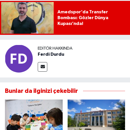
Amedspor’da Transfer
Bombası: Gözler Dünya
Kupası’nda!
EDITÖR HAKKINDA
Ferdi Durdu
Bunlar da ilginizi çekebilir