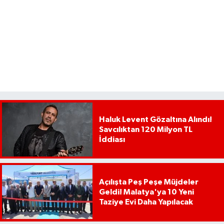
Haluk Levent Gözaltına Alındı!
Savcılıktan 120 Milyon TL
İddiası
Açılışta Peş Peşe Müjdeler
Geldi! Malatya'ya 10 Yeni
Taziye Evi Daha Yapılacak