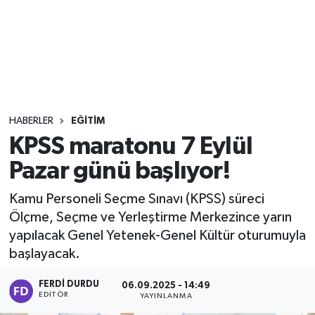
Sağlık
Seri İlan
Siyaset
HABERLER
EĞITIM
Spor
KPSS maratonu 7 Eylül
Pazar günü başlıyor!
Yaşam
Kamu Personeli Seçme Sınavı (KPSS) süreci
Ölçme, Seçme ve Yerleştirme Merkezince yarın
yapılacak Genel Yetenek-Genel Kültür oturumuyla
başlayacak.
FERDI DURDU
06.09.2025 - 14:49
EDITÖR
YAYINLANMA