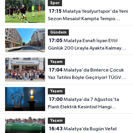
Spor
17:15
Malatya Yeşilyurtspor'da Yeni
Sezon Mesaisi! Kampta Tempo
Zirveye Çıktı
Gündem
17:05
Malatya Esnafı İsyan Etti!
Günlük 200 Lirayla Ayakta Kalmaya
Çalışıyoruz
Yaşam
17:04
Malatya'da Binlerce Çocuk
Yaz Tatilini Böyle Geçiriyor! TÜGVA
Yaz Okulları Yoğun İlgi Görüyor
Yaşam
17:00
Malatya'da 7 Ağustos'ta
Planlı Elektrik Kesintisi! Hangi
Mahallelerde Elektrikler
Yaşam
Olmayacak?
16:43
Malatya’da Bugün Vefat