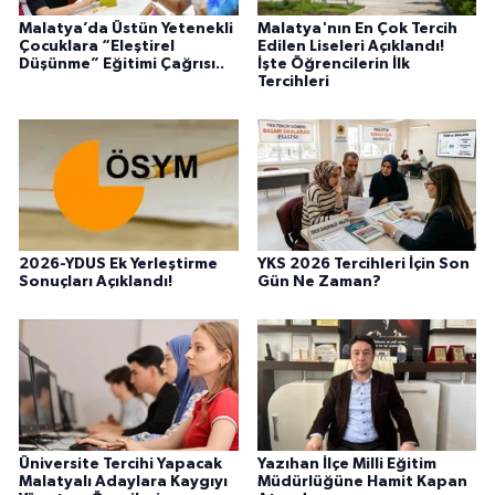
Malatya’da Üstün Yetenekli
Malatya'nın En Çok Tercih
Çocuklara “Eleştirel
Edilen Liseleri Açıklandı!
Düşünme” Eğitimi Çağrısı..
İşte Öğrencilerin İlk
Tercihleri
2026-YDUS Ek Yerleştirme
YKS 2026 Tercihleri İçin Son
Sonuçları Açıklandı!
Gün Ne Zaman?
Üniversite Tercihi Yapacak
Yazıhan İlçe Milli Eğitim
Malatyalı Adaylara Kaygıyı
Müdürlüğüne Hamit Kapan