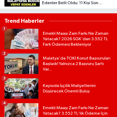
Edenler Belli Oldu: 11 Kişi Son
Yolculuğuna Uğurlandı
Trend Haberler
1
Emekli Maaşı Zam Farkı Ne Zaman
Yatacak? 2026 SGK'dan 3.552 TL
Fark Ödemesi Bekleniyor
2
Malatya'da TOKİ Konut Başvuruları
Başladı! Yalnızca 2 Başvuru Şartı
Var...
3
Kayısıda İşçilik Maliyetlerini
Düşürecek Önemli Buluş
4
Emekli Maaşı Zam Farkı Ne Zaman
Yatacak? 3.552 TL'lik Ödeme İçin