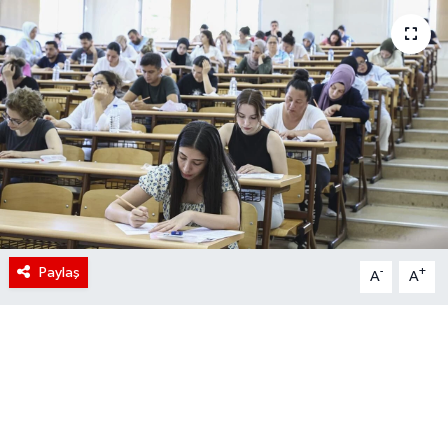
Paylaş
-
+
A
A