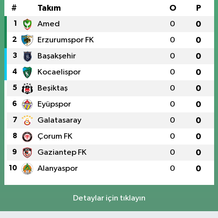
#
Takım
O
P
1
Amed
0
0
2
Erzurumspor FK
0
0
3
Başakşehir
0
0
4
Kocaelispor
0
0
5
Beşiktaş
0
0
6
Eyüpspor
0
0
7
Galatasaray
0
0
8
Çorum FK
0
0
9
Gaziantep FK
0
0
10
Alanyaspor
0
0
Detaylar için tıklayın