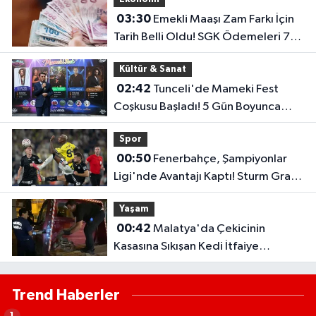
03:30
Emekli Maaşı Zam Farkı İçin
Tarih Belli Oldu! SGK Ödemeleri 7
Ağustos'ta Başlıyor
Kültür & Sanat
02:42
Tunceli'de Mameki Fest
Coşkusu Başladı! 5 Gün Boyunca
Etkinlikler Düzenlenecek
Spor
00:50
Fenerbahçe, Şampiyonlar
Ligi'nde Avantajı Kaptı! Sturm Graz'ı
2-0 Mağlup Etti
Yaşam
00:42
Malatya'da Çekicinin
Kasasına Sıkışan Kedi İtfaiye
Ekiplerince Kurtarıldı
Trend Haberler
1