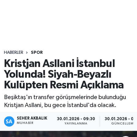
Sağlık
Seri İlan
Siyaset
HABERLER
SPOR
Spor
Kristjan Asllani İstanbul
Yolunda! Siyah-Beyazlı
Yaşam
Kulüpten Resmi Açıklama
Beşiktaş'ın transfer görüşmelerinde bulunduğu
Kristjan Asllani, bu gece İstanbul'da olacak.
SEHER AKBALIK
30.01.2026 - 09:30
30.01.2026 - 09
MUHABIR
YAYINLANMA
GÜNCELLEME