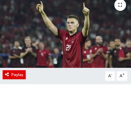
Paylaş
-
+
A
A