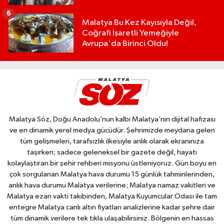
6
Malatya Bu Kez Kayısıyla Değil,
Coğrafi İşaretli Yemeğiyle
Avrupa'da Birinci Oldu!
Malatya Söz, Doğu Anadolu’nun kalbi Malatya’nın dijital hafızası
ve en dinamik yerel medya gücüdür. Şehrimizde meydana gelen
tüm gelişmeleri, tarafsızlık ilkesiyle anlık olarak ekranınıza
taşırken; sadece geleneksel bir gazete değil, hayatı
kolaylaştıran bir şehir rehberi misyonu üstleniyoruz. Gün boyu en
çok sorgulanan Malatya hava durumu 15 günlük tahminlerinden,
anlık hava durumu Malatya verilerine; Malatya namaz vakitleri ve
Malatya ezan vakti takibinden, Malatya Kuyumcular Odası ile tam
entegre Malatya canlı altın fiyatları analizlerine kadar şehre dair
tüm dinamik verilere tek tıkla ulaşabilirsiniz. Bölgenin en hassas