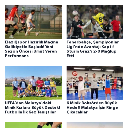
Elazığspor Hazırlık Maçına
Fenerbahçe, Şampiyonlar
Galibiyetle Başladı! Yeni
Ligi'nde Avantajı Kaptı!
Sezon Öncesi Umut Veren
Sturm Graz'ı 2-0 Mağlup
Performans
Etti
UEFA’dan Malatya’daki
6 Minik Boksörden Büyük
Minik Kızlara Büyük Destek!
Hedef! Malatya İçin Ringe
Futbolla İlk Kez Tanıştılar
Çıkacaklar