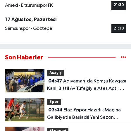
Amed - Erzurumspor FK
21:30
17 Ağustos, Pazartesi
Samsunspor - Göztepe
21:30
Son Haberler
Asayiş
04:47
Adıyaman'da Komşu Kavgası
Kanlı Bitti! Av Tüfeğiyle Ateş Açtı: 1
Ölü, 1 Yaralı
Spor
03:44
Elazığspor Hazırlık Maçına
Galibiyetle Başladı! Yeni Sezon
Öncesi Umut Veren Performans
Ekonomi