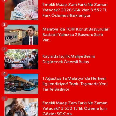
Emekli Maaşı Zam Farkı Ne Zaman
Yatacak? 2026 SGK'dan 3.552 TL
Fark Ödemesi Bekleniyor
2
Malatya'da TOKİ Konut Başvuruları
Başladı! Yalnızca 2 Başvuru Şartı
Var...
3
Kayısıda İşçilik Maliyetlerini
Düşürecek Önemli Buluş
4
1 Ağustos'ta Malatya'da Herkesi
İlgilendiriyor! Toplu Taşımada Yeni
Tarife Başlıyor
5
Emekli Maaşı Zam Farkı Ne Zaman
Yatacak? 3.552 TL'lik Ödeme İçin
Gözler SGK'da