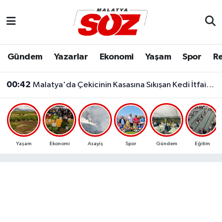
Asayiş
Malatya Nöbetçi Eczaneler
Gündem
Yazarlar
Ekonomi
Yaşam
Spor
Re
Bilim & Teknoloji
Malatya Hava Durumu
00:42
Malatya'da Çekicinin Kasasına Sıkışan Kedi İtfaiye Ekiplerince Kurtarıldı
Dünya
Malatya Namaz Vakitleri
Eğitim
Malatya Trafik Yoğunluk Haritası
Ekonomi
Süper Lig Puan Durumu ve Fikstür
Yaşam
Ekonomi
Asayiş
Spor
Gündem
Eğitim
Gündem
Tüm Manşetler
Kültür & Sanat
Son Dakika Haberleri
Resmi İlanlar
Haber Arşivi