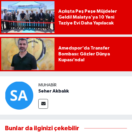
Açılışta Peş Peşe Müjdeler
Geldi! Malatya'ya 10 Yeni
Taziye Evi Daha Yapılacak
Amedspor’da Transfer
Bombası: Gözler Dünya
Kupası’nda!
MUHABIR
Seher Akbalık
Bunlar da ilginizi çekebilir