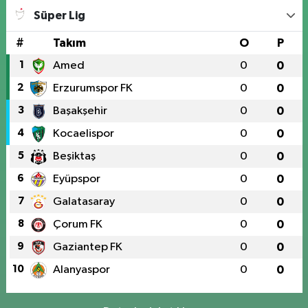
Süper Lig
#
Takım
O
P
1
Amed
0
0
2
Erzurumspor FK
0
0
3
Başakşehir
0
0
4
Kocaelispor
0
0
5
Beşiktaş
0
0
6
Eyüpspor
0
0
7
Galatasaray
0
0
8
Çorum FK
0
0
9
Gaziantep FK
0
0
10
Alanyaspor
0
0