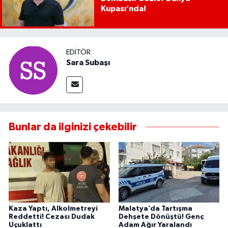
Kupası’nda!
EDITÖR
Sara Subaşı
Bunlar da ilginizi çekebilir
Kaza Yaptı, Alkolmetreyi
Malatya’da Tartışma
Reddetti! Cezası Dudak
Dehşete Dönüştü! Genç
Uçuklattı
Adam Ağır Yaralandı