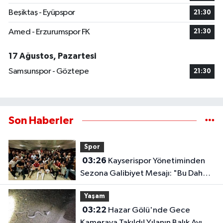
Beşiktaş - Eyüpspor
21:30
Amed - Erzurumspor FK
21:30
17 Ağustos, Pazartesi
Samsunspor - Göztepe
21:30
Son Haberler
Spor
03:26
Kayserispor Yönetiminden
Sezona Galibiyet Mesajı: "Bu Daha
Başlangıç"
Yaşam
03:22
Hazar Gölü'nde Gece
Kameraya Takıldı! Yılanın Balık Avı