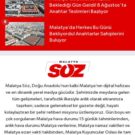
Beklediği Gün Geldi! 8 Ağustos'ta
Anahtar Teslimleri Başlıyor
6
Malatya’da Herkes Bu Günü
Bekliyordu! Anahtarlar Sahiplerini
Buluyor
Malatya Söz, Doğu Anadolu’nun kalbi Malatya’nın dijital hafızası
ve en dinamik yerel medya gücüdür. Şehrimizde meydana gelen
tüm gelişmeleri, tarafsızlık ilkesiyle anlık olarak ekranınıza
taşırken; sadece geleneksel bir gazete değil, hayatı
kolaylaştıran bir şehir rehberi misyonu üstleniyoruz. Gün boyu en
çok sorgulanan Malatya hava durumu 15 günlük tahminlerinden,
anlık hava durumu Malatya verilerine; Malatya namaz vakitleri ve
Malatya ezan vakti takibinden, Malatya Kuyumcular Odası ile tam