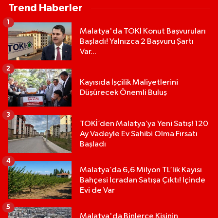
Trend Haberler
1
Malatya'da TOKİ Konut Başvuruları
Başladı! Yalnızca 2 Başvuru Şartı
Var...
2
Kayısıda İşçilik Maliyetlerini
Düşürecek Önemli Buluş
3
TOKİ’den Malatya’ya Yeni Satış! 120
Ay Vadeyle Ev Sahibi Olma Fırsatı
Başladı
4
Malatya’da 6,6 Milyon TL’lik Kayısı
Bahçesi İcradan Satışa Çıktı! İçinde
Evi de Var
5
Malatya'da Binlerce Kişinin