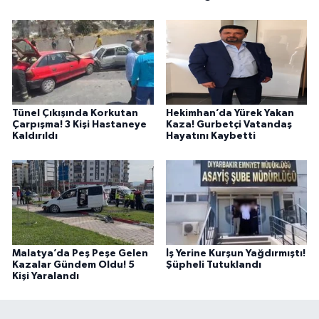
Tünel Çıkışında Korkutan
Hekimhan’da Yürek Yakan
Çarpışma! 3 Kişi Hastaneye
Kaza! Gurbetçi Vatandaş
Kaldırıldı
Hayatını Kaybetti
Malatya’da Peş Peşe Gelen
İş Yerine Kurşun Yağdırmıştı!
Kazalar Gündem Oldu! 5
Şüpheli Tutuklandı
Kişi Yaralandı