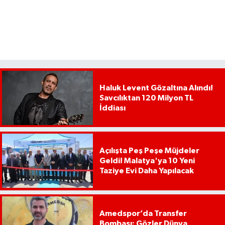
Haluk Levent Gözaltına Alındı!
Savcılıktan 120 Milyon TL
İddiası
Açılışta Peş Peşe Müjdeler
Geldi! Malatya'ya 10 Yeni
Taziye Evi Daha Yapılacak
Amedspor’da Transfer
Bombası: Gözler Dünya