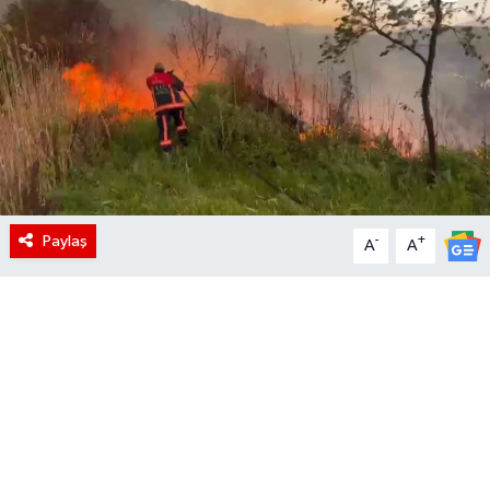
Paylaş
-
+
A
A