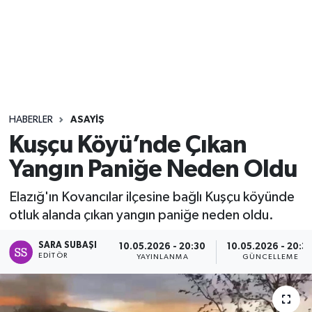
Sağlık
Seri İlan
Siyaset
HABERLER
ASAYIŞ
Spor
Kuşçu Köyü’nde Çıkan
Yangın Paniğe Neden Oldu
Yaşam
Elazığ'ın Kovancılar ilçesine bağlı Kuşçu köyünde
otluk alanda çıkan yangın paniğe neden oldu.
SARA SUBAŞI
10.05.2026 - 20:30
10.05.2026 - 20:3
EDITÖR
YAYINLANMA
GÜNCELLEME