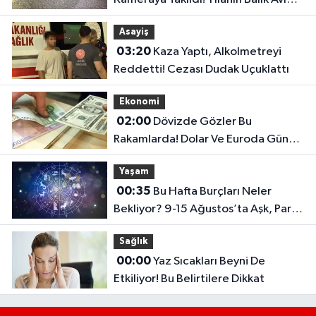
Şaşırttı
Asayiş
03:20
Kaza Yaptı, Alkolmetreyi
Reddetti! Cezası Dudak Uçuklattı
Ekonomi
02:00
Dövizde Gözler Bu
Rakamlarda! Dolar Ve Euroda Günün
Fiyatları Belli Oldu
Yaşam
00:35
Bu Hafta Burçları Neler
Bekliyor? 9-15 Ağustos’ta Aşk, Para
Ve Kariyerde Şaşırtan Gelişmeler
Sağlık
00:00
Yaz Sıcakları Beyni De
Etkiliyor! Bu Belirtilere Dikkat