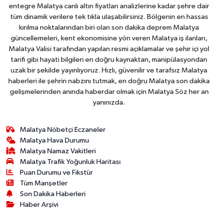
entegre Malatya canlı altın fiyatları analizlerine kadar şehre dair
tüm dinamik verilere tek tıkla ulaşabilirsiniz. Bölgenin en hassas
kırılma noktalarından biri olan son dakika deprem Malatya
güncellemeleri, kent ekonomisine yön veren Malatya iş ilanları,
Malatya Valisi tarafından yapılan resmi açıklamalar ve şehir içi yol
tarifi gibi hayati bilgileri en doğru kaynaktan, manipülasyondan
uzak bir şekilde yayınlıyoruz. Hızlı, güvenilir ve tarafsız Malatya
haberleri ile şehrin nabzını tutmak, en doğru Malatya son dakika
gelişmelerinden anında haberdar olmak için Malatya Söz her an
yanınızda.
Malatya Nöbetçi Eczaneler
Malatya Hava Durumu
Malatya Namaz Vakitleri
Malatya Trafik Yoğunluk Haritası
Puan Durumu ve Fikstür
Tüm Manşetler
Son Dakika Haberleri
Haber Arşivi