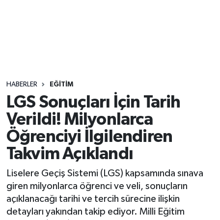
Sağlık
Seri İlan
Siyaset
HABERLER
EĞITIM
Spor
LGS Sonuçları İçin Tarih
Verildi! Milyonlarca
Yaşam
Öğrenciyi İlgilendiren
Takvim Açıklandı
Liselere Geçiş Sistemi (LGS) kapsamında sınava
giren milyonlarca öğrenci ve veli, sonuçların
açıklanacağı tarihi ve tercih sürecine ilişkin
detayları yakından takip ediyor. Milli Eğitim