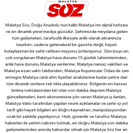
Malatya Söz, Doğu Anadolu’nun kalbi Malatya’nın dijital hafızası
ve en dinamik yerel medya gücüdür. Şehrimizde meydana gelen
tüm gelişmeleri, tarafsızlık ilkesiyle anlık olarak ekranınıza
taşırken; sadece geleneksel bir gazete değil, hayatı
kolaylaştıran bir şehir rehberi misyonu üstleniyoruz. Gün boyu en
çok sorgulanan Malatya hava durumu 15 günlük tahminlerinden,
anlık hava durumu Malatya verilerine; Malatya namaz vakitleri ve
Malatya ezan vakti takibinden, Malatya Kuyumcular Odası ile tam
entegre Malatya canlı altın fiyatları analizlerine kadar şehre dair
tüm dinamik verilere tek tıkla ulaşabilirsiniz. Bölgenin en hassas
kırılma noktalarından biri olan son dakika deprem Malatya
güncellemeleri, kent ekonomisine yön veren Malatya iş ilanları,
Malatya Valisi tarafından yapılan resmi açıklamalar ve şehir içi yol
tarifi gibi hayati bilgileri en doğru kaynaktan, manipülasyondan
uzak bir şekilde yayınlıyoruz. Hızlı, güvenilir ve tarafsız Malatya
haberleri ile şehrin nabzını tutmak, en doğru Malatya son dakika
gelişmelerinden anında haberdar olmak için Malatya Söz her an