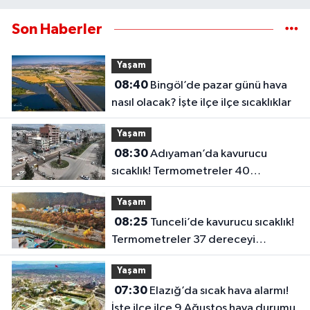
Son Haberler
Yaşam
08:40
Bingöl’de pazar günü hava
nasıl olacak? İşte ilçe ilçe sıcaklıklar
Yaşam
08:30
Adıyaman’da kavurucu
sıcaklık! Termometreler 40
dereceyi görecek
Yaşam
08:25
Tunceli’de kavurucu sıcaklık!
Termometreler 37 dereceyi
görecek
Yaşam
07:30
Elazığ’da sıcak hava alarmı!
İşte ilçe ilçe 9 Ağustos hava durumu