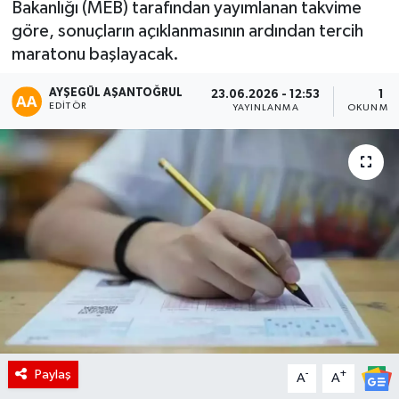
Bakanlığı (MEB) tarafından yayımlanan takvime
göre, sonuçların açıklanmasının ardından tercih
maratonu başlayacak.
AYŞEGÜL AŞANTOĞRUL
23.06.2026 - 12:53
1 D
EDITÖR
YAYINLANMA
OKUNMA 
Paylaş
-
+
A
A