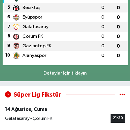
5
Beşiktaş
0
0
6
Eyüpspor
0
0
7
Galatasaray
0
0
8
Çorum FK
0
0
9
Gaziantep FK
0
0
10
Alanyaspor
0
0
Detaylar için tıklayın
Süper Lig Fikstür
14 Ağustos, Cuma
Galatasaray - Çorum FK
21:30