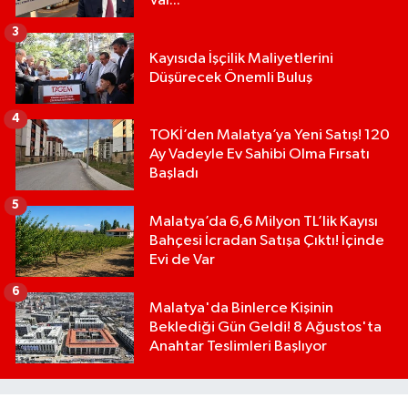
Var...
3
Kayısıda İşçilik Maliyetlerini
Düşürecek Önemli Buluş
4
TOKİ’den Malatya’ya Yeni Satış! 120
Ay Vadeyle Ev Sahibi Olma Fırsatı
Başladı
5
Malatya’da 6,6 Milyon TL’lik Kayısı
Bahçesi İcradan Satışa Çıktı! İçinde
Evi de Var
6
Malatya'da Binlerce Kişinin
Beklediği Gün Geldi! 8 Ağustos'ta
Anahtar Teslimleri Başlıyor