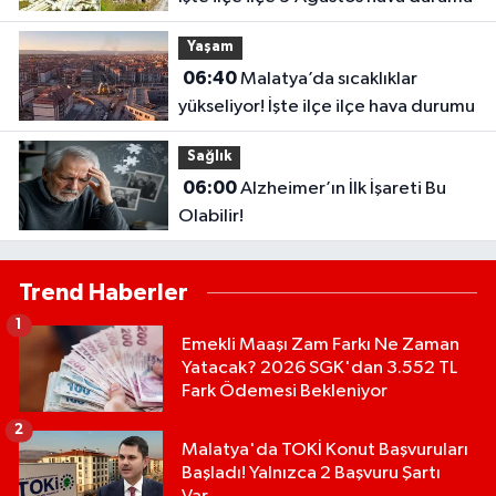
Yaşam
06:40
Malatya’da sıcaklıklar
yükseliyor! İşte ilçe ilçe hava durumu
Sağlık
06:00
Alzheimer’ın İlk İşareti Bu
Olabilir!
Trend Haberler
1
Emekli Maaşı Zam Farkı Ne Zaman
Yatacak? 2026 SGK'dan 3.552 TL
Fark Ödemesi Bekleniyor
2
Malatya'da TOKİ Konut Başvuruları
Başladı! Yalnızca 2 Başvuru Şartı