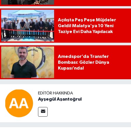
Açılışta Peş Peşe Müjdeler
Geldi! Malatya'ya 10 Yeni
Taziye Evi Daha Yapılacak
Amedspor’da Transfer
Bombası: Gözler Dünya
Kupası’nda!
EDITÖR HAKKINDA
Ayşegül Aşantoğrul