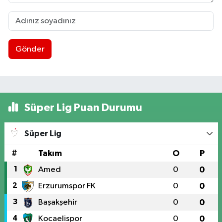
Gönder
Süper Lig Puan Durumu
Süper Lig
#
Takım
O
P
1
Amed
0
0
2
Erzurumspor FK
0
0
3
Başakşehir
0
0
4
Kocaelispor
0
0