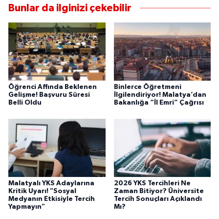
Bunlar da ilginizi çekebilir
Öğrenci Affında Beklenen
Binlerce Öğretmeni
Gelişme! Başvuru Süresi
İlgilendiriyor! Malatya’dan
Belli Oldu
Bakanlığa “İl Emri” Çağrısı
Malatyalı YKS Adaylarına
2026 YKS Tercihleri Ne
Kritik Uyarı! "Sosyal
Zaman Bitiyor? Üniversite
Medyanın Etkisiyle Tercih
Tercih Sonuçları Açıklandı
Yapmayın"
Mı?