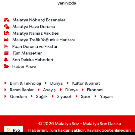
yanınızda.
Malatya Nöbetçi Eczaneler
Malatya Hava Durumu
Malatya Namaz Vakitleri
Malatya Trafik Yoğunluk Haritası
Puan Durumu ve Fikstür
Tüm Manşetler
Son Dakika Haberleri
Haber Arşivi
Bilim & Teknoloji
Dünya
Kültür & Sanat
Resmi İlanlar
Asayiş
Dünya
Ekonomi
Gündem
Sağlık
Siyaset
Spor
Yaşam
© 2026 Malatya Söz - Malatya Son Dakika
RSS
Haberleri. Tüm hakları saklıdır. Kaynak gösterilmeden