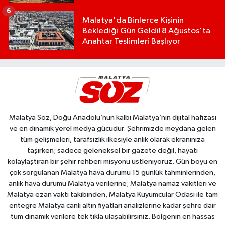
6
Malatya'da Binlerce Kişinin
Beklediği Gün Geldi! 8 Ağustos'ta
Anahtar Teslimleri Başlıyor
Malatya Söz, Doğu Anadolu’nun kalbi Malatya’nın dijital hafızası
ve en dinamik yerel medya gücüdür. Şehrimizde meydana gelen
tüm gelişmeleri, tarafsızlık ilkesiyle anlık olarak ekranınıza
taşırken; sadece geleneksel bir gazete değil, hayatı
kolaylaştıran bir şehir rehberi misyonu üstleniyoruz. Gün boyu en
çok sorgulanan Malatya hava durumu 15 günlük tahminlerinden,
anlık hava durumu Malatya verilerine; Malatya namaz vakitleri ve
Malatya ezan vakti takibinden, Malatya Kuyumcular Odası ile tam
entegre Malatya canlı altın fiyatları analizlerine kadar şehre dair
tüm dinamik verilere tek tıkla ulaşabilirsiniz. Bölgenin en hassas