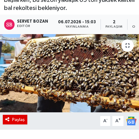
bal rekoltesi bekleniyor.
SERVET BOZAN
06.07.2026 - 15:03
2
EDITÖR
YAYINLANMA
PAYLAŞIM
OK
Paylaş
-
+
A
A