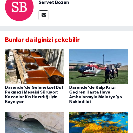
Servet Bozan
Bunlar da ilginizi çekebilir
Darende'de Geleneksel Dut
Darende'de Kalp Krizi
Pekmezi Mesaisi Sürüyor:
Geçiren Hasta Hava
Kazanlar Kış Hazırlığı İçin
Ambulansıyla Malatya'ya
Kaynıyor
Nakledildi