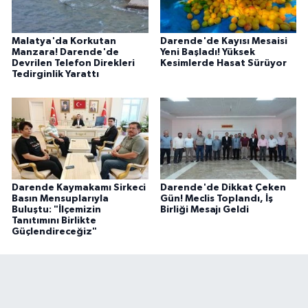
Malatya'da Korkutan
Darende'de Kayısı Mesaisi
Manzara! Darende'de
Yeni Başladı! Yüksek
Devrilen Telefon Direkleri
Kesimlerde Hasat Sürüyor
Tedirginlik Yarattı
Darende Kaymakamı Sirkeci
Darende'de Dikkat Çeken
Basın Mensuplarıyla
Gün! Meclis Toplandı, İş
Buluştu: "İlçemizin
Birliği Mesajı Geldi
Tanıtımını Birlikte
Güçlendireceğiz"