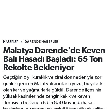
Sağlık
Seri İlan
Siyaset
HABERLER
DARENDE HABERLERI
Spor
Malatya Darende'de Keven
Balı Hasadı Başladı: 65 Ton
Yaşam
Rekolte Bekleniyor
Geçtiğimiz yıl kuraklık ve zirai don nedeniyle zor
günler geçiren Malatyalı arıcıların yüzü, bu yıl etkili
olan kar ve yağmurlarla güldü. Darende ilçesinin
yüksek kesimlerinde zengin kekik ve keven
florasıyla beslenen 8 bin 850 kovanda hasat
başlarken, bu sezon yaklaşık 65 ton yüksek kaliteli