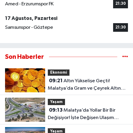
Amed - Erzurumspor FK
21:30
17 Ağustos, Pazartesi
Samsunspor - Göztepe
21:30
Son Haberler
Ekonomi
09:21
Altın Yükselişe Geçti!
Malatya’da Gram ve Çeyrek Altın
Fiyatları Şaşırttı
Yaşam
09:13
Malatya’da Yollar Bir Bir
Değişiyor! İşte Değişen Ulaşım
Noktaları
Yaşam