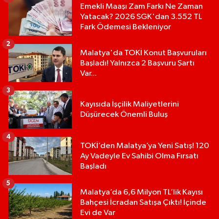
Emekli Maaşı Zam Farkı Ne Zaman
Yatacak? 2026 SGK'dan 3.552 TL
Fark Ödemesi Bekleniyor
2
Malatya'da TOKİ Konut Başvuruları
Başladı! Yalnızca 2 Başvuru Şartı
Var...
3
Kayısıda İşçilik Maliyetlerini
Düşürecek Önemli Buluş
4
TOKİ’den Malatya’ya Yeni Satış! 120
Ay Vadeyle Ev Sahibi Olma Fırsatı
Başladı
5
Malatya’da 6,6 Milyon TL’lik Kayısı
Bahçesi İcradan Satışa Çıktı! İçinde
Evi de Var