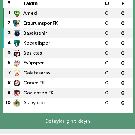
#
Takım
O
P
1
Amed
0
0
2
Erzurumspor FK
0
0
3
Başakşehir
0
0
4
Kocaelispor
0
0
5
Beşiktaş
0
0
6
Eyüpspor
0
0
7
Galatasaray
0
0
8
Çorum FK
0
0
9
Gaziantep FK
0
0
10
Alanyaspor
0
0
Detaylar için tıklayın