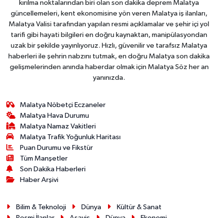
kırılma noktalarından biri olan son dakika deprem Malatya
güncellemeleri, kent ekonomisine yön veren Malatya iş ilanları,
Malatya Valisi tarafından yapılan resmi açıklamalar ve şehir içi yol
tarifi gibi hayati bilgileri en doğru kaynaktan, manipülasyondan
uzak bir şekilde yayınlıyoruz. Hızlı, güvenilir ve tarafsız Malatya
haberleri ile şehrin nabzını tutmak, en doğru Malatya son dakika
gelişmelerinden anında haberdar olmak için Malatya Söz her an
yanınızda.
Malatya Nöbetçi Eczaneler
Malatya Hava Durumu
Malatya Namaz Vakitleri
Malatya Trafik Yoğunluk Haritası
Puan Durumu ve Fikstür
Tüm Manşetler
Son Dakika Haberleri
Haber Arşivi
Bilim & Teknoloji
Dünya
Kültür & Sanat
Resmi İlanlar
Asayiş
Dünya
Ekonomi