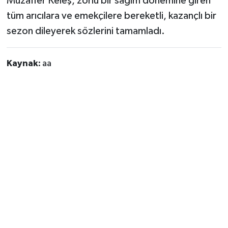
Muzaffer Keleş, zorlu bir sağım dönemine giren
tüm arıcılara ve emekçilere bereketli, kazançlı bir
sezon dileyerek sözlerini tamamladı.
Kaynak:
aa