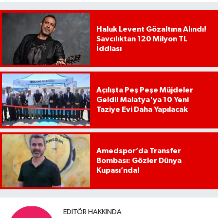
Haluk Levent Gözaltına Alındı!
Savcılıktan 120 Milyon TL
İddiası
Açılışta Peş Peşe Müjdeler
Geldi! Malatya'ya 10 Yeni
Taziye Evi Daha Yapılacak
Amedspor’da Transfer
Bombası: Gözler Dünya
Kupası’nda!
EDITÖR HAKKINDA