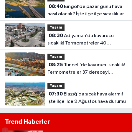
08:40
Bingöl’de pazar günü hava
nasıl olacak? İşte ilçe ilçe sıcaklıklar
Yaşam
08:30
Adıyaman’da kavurucu
sıcaklık! Termometreler 40
dereceyi görecek
Yaşam
08:25
Tunceli’de kavurucu sıcaklık!
Termometreler 37 dereceyi
görecek
Yaşam
07:30
Elazığ’da sıcak hava alarmı!
İşte ilçe ilçe 9 Ağustos hava durumu
Trend Haberler
1