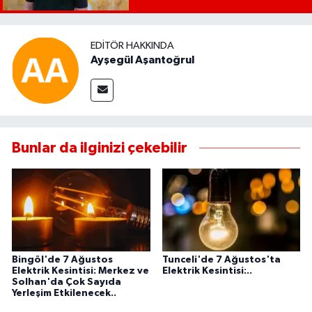
EDITÖR HAKKINDA
Ayşegül Aşantoğrul
Bunlar da ilginizi çekebilir
Bingöl'de 7 Ağustos
Tunceli'de 7 Ağustos'ta
Elektrik Kesintisi: Merkez ve
Elektrik Kesintisi:..
Solhan'da Çok Sayıda
Yerleşim Etkilenecek..