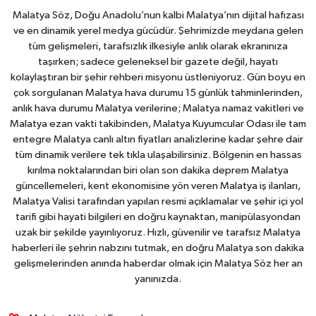
Malatya Söz, Doğu Anadolu’nun kalbi Malatya’nın dijital hafızası
ve en dinamik yerel medya gücüdür. Şehrimizde meydana gelen
tüm gelişmeleri, tarafsızlık ilkesiyle anlık olarak ekranınıza
taşırken; sadece geleneksel bir gazete değil, hayatı
kolaylaştıran bir şehir rehberi misyonu üstleniyoruz. Gün boyu en
çok sorgulanan Malatya hava durumu 15 günlük tahminlerinden,
anlık hava durumu Malatya verilerine; Malatya namaz vakitleri ve
Malatya ezan vakti takibinden, Malatya Kuyumcular Odası ile tam
entegre Malatya canlı altın fiyatları analizlerine kadar şehre dair
tüm dinamik verilere tek tıkla ulaşabilirsiniz. Bölgenin en hassas
kırılma noktalarından biri olan son dakika deprem Malatya
güncellemeleri, kent ekonomisine yön veren Malatya iş ilanları,
Malatya Valisi tarafından yapılan resmi açıklamalar ve şehir içi yol
tarifi gibi hayati bilgileri en doğru kaynaktan, manipülasyondan
uzak bir şekilde yayınlıyoruz. Hızlı, güvenilir ve tarafsız Malatya
haberleri ile şehrin nabzını tutmak, en doğru Malatya son dakika
gelişmelerinden anında haberdar olmak için Malatya Söz her an
yanınızda.