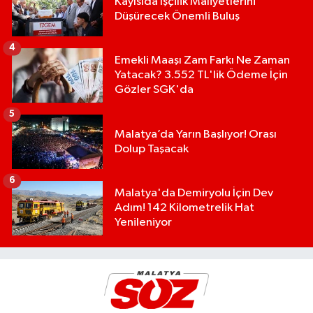
Kayısıda İşçilik Maliyetlerini
Düşürecek Önemli Buluş
4
Emekli Maaşı Zam Farkı Ne Zaman
Yatacak? 3.552 TL'lik Ödeme İçin
Gözler SGK'da
5
Malatya’da Yarın Başlıyor! Orası
Dolup Taşacak
6
Malatya'da Demiryolu İçin Dev
Adım! 142 Kilometrelik Hat
Yenileniyor