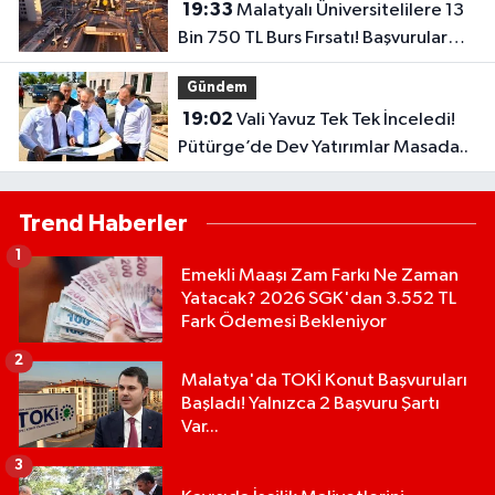
19:33
Malatyalı Üniversitelilere 13
Bin 750 TL Burs Fırsatı! Başvurular
Başlıyor...
Gündem
19:02
Vali Yavuz Tek Tek İnceledi!
Pütürge’de Dev Yatırımlar Masada..
Trend Haberler
1
Emekli Maaşı Zam Farkı Ne Zaman
Yatacak? 2026 SGK'dan 3.552 TL
Fark Ödemesi Bekleniyor
2
Malatya'da TOKİ Konut Başvuruları
Başladı! Yalnızca 2 Başvuru Şartı
Var...
3