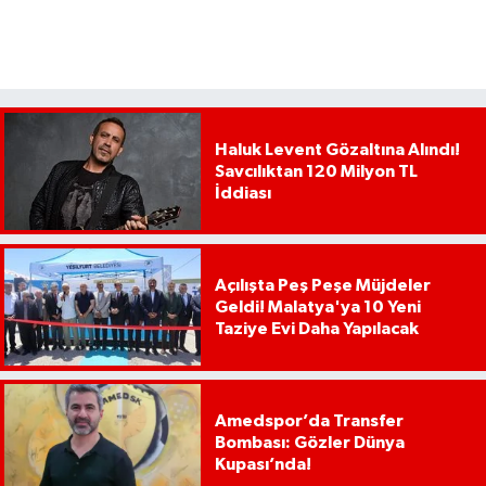
Haluk Levent Gözaltına Alındı!
Savcılıktan 120 Milyon TL
İddiası
Açılışta Peş Peşe Müjdeler
Geldi! Malatya'ya 10 Yeni
Taziye Evi Daha Yapılacak
Amedspor’da Transfer
Bombası: Gözler Dünya
Kupası’nda!