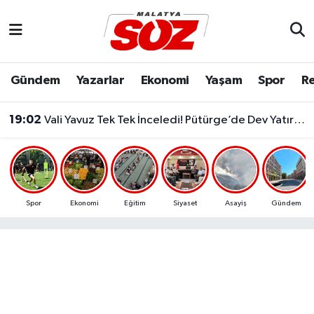
Asayiş
Malatya Nöbetçi Eczaneler
Gündem
Yazarlar
Ekonomi
Yaşam
Spor
Re
Bilim & Teknoloji
Malatya Hava Durumu
19:02
Vali Yavuz Tek Tek İnceledi! Pütürge’de Dev Yatırımlar Masada..
Dünya
Malatya Namaz Vakitleri
Eğitim
Malatya Trafik Yoğunluk Haritası
Ekonomi
Süper Lig Puan Durumu ve Fikstür
Spor
Ekonomi
Eğitim
Siyaset
Asayiş
Gündem
Gündem
Tüm Manşetler
Kültür & Sanat
Son Dakika Haberleri
Resmi İlanlar
Haber Arşivi