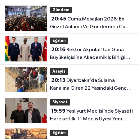
Gündem
20:45
Cuma Mesajları 2026: En
Güzel Anlamlı Ve Göndermeli Cuma
Sözleri..
Eğitim
20:16
Rektör Akpolat’tan Gana
Büyükelçisi’ne Akademik İş Birliği
Ziyareti!
Asayiş
20:13
Diyarbakır’da Sulama
Kanalına Giren 22 Yaşındaki Genç
Hayatını Kaybetti!
Siyaset
19:59
Yeşilyurt Meclisi’nde Siyaseti
Hareketlilk! 11 Meclis Üyesi Yeni
Parti’ye Katıldı..
Eğitim