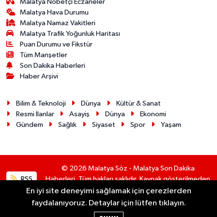
Malatya Nöbetçi Eczaneler
Malatya Hava Durumu
Malatya Namaz Vakitleri
Malatya Trafik Yoğunluk Haritası
Puan Durumu ve Fikstür
Tüm Manşetler
Son Dakika Haberleri
Haber Arşivi
Bilim & Teknoloji
Dünya
Kültür & Sanat
Resmi İlanlar
Asayiş
Dünya
Ekonomi
Gündem
Sağlık
Siyaset
Spor
Yaşam
© 2026 Malatya Söz - Malatya Son Dakika
RSS
Haberleri. Tüm hakları saklıdır. Kaynak gösterilmeden
alıntı yapılamaz.
En iyi site deneyimi sağlamak için çerezlerden
faydalanıyoruz. Detaylar için lütfen tıklayın.