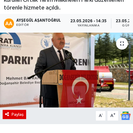
törenle hizmete açıldı.
AYŞEGÜL AŞANTOĞRUL
23.05.2026 - 14:35
23.05.20
EDITÖR
YAYINLANMA
GÜNC
Paylaş
-
+
A
A