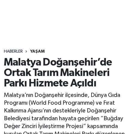
Sağlık
Seri İlan
Siyaset
HABERLER
YAŞAM
Spor
Malatya Doğanşehir’de
Ortak Tarım Makineleri
Yaşam
Parkı Hizmete Açıldı
Malatya’nın Doğanşehir ilçesinde, Dünya Gıda
Programı (World Food Programme) ve Fırat
Kalkınma Ajansı’nın destekleriyle Doğanşehir
Belediyesi tarafından hayata geçirilen “Buğday
Değer Zinciri İyileştirme Projesi” kapsamında
kurulan Ortak Tarım Makineleri Parkı düzenlenen