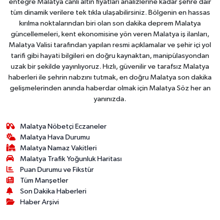
entegre Malatya canlı altın fiyatları analizlerine kadar şehre dair
tüm dinamik verilere tek tıkla ulaşabilirsiniz. Bölgenin en hassas
kırılma noktalarından biri olan son dakika deprem Malatya
güncellemeleri, kent ekonomisine yön veren Malatya iş ilanları,
Malatya Valisi tarafından yapılan resmi açıklamalar ve şehir içi yol
tarifi gibi hayati bilgileri en doğru kaynaktan, manipülasyondan
uzak bir şekilde yayınlıyoruz. Hızlı, güvenilir ve tarafsız Malatya
haberleri ile şehrin nabzını tutmak, en doğru Malatya son dakika
gelişmelerinden anında haberdar olmak için Malatya Söz her an
yanınızda.
Malatya Nöbetçi Eczaneler
Malatya Hava Durumu
Malatya Namaz Vakitleri
Malatya Trafik Yoğunluk Haritası
Puan Durumu ve Fikstür
Tüm Manşetler
Son Dakika Haberleri
Haber Arşivi