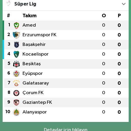
Süper Lig
#
Takım
O
P
1
Amed
0
0
2
Erzurumspor FK
0
0
3
Başakşehir
0
0
4
Kocaelispor
0
0
5
Beşiktaş
0
0
6
Eyüpspor
0
0
7
Galatasaray
0
0
8
Çorum FK
0
0
9
Gaziantep FK
0
0
10
Alanyaspor
0
0
Detaylar için tıklayın