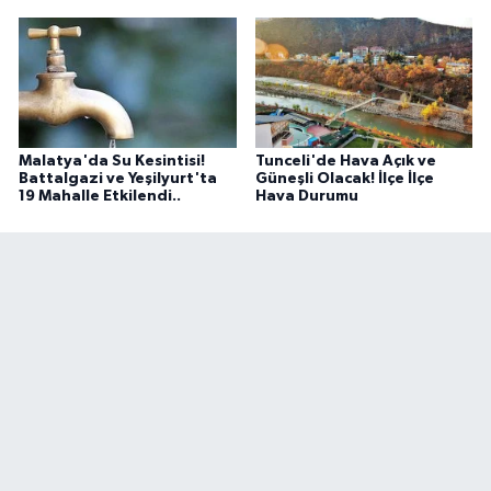
Malatya'da Su Kesintisi!
Tunceli'de Hava Açık ve
Battalgazi ve Yeşilyurt'ta
Güneşli Olacak! İlçe İlçe
19 Mahalle Etkilendi..
Hava Durumu