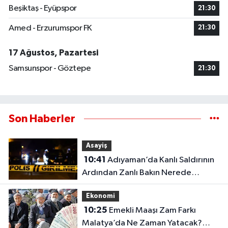
Beşiktaş - Eyüpspor
21:30
Amed - Erzurumspor FK
21:30
17 Ağustos, Pazartesi
Samsunspor - Göztepe
21:30
Son Haberler
Asayiş
10:41
Adıyaman’da Kanlı Saldırının
Ardından Zanlı Bakın Nerede
Yakalandı
Ekonomi
10:25
Emekli Maaşı Zam Farkı
Malatya’da Ne Zaman Yatacak?