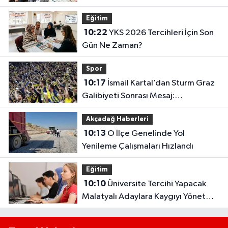
SGK Ödeme Tarihini Açıkladı..
Eğitim
10:22
YKS 2026 Tercihleri İçin Son
Gün Ne Zaman?
Spor
10:17
İsmail Kartal’dan Sturm Graz
Galibiyeti Sonrası Mesaj:
“Gelişiyoruz, Daha Yolumuz Var”
Akçadağ Haberleri
10:13
O İlçe Genelinde Yol
Yenileme Çalışmaları Hızlandı
Eğitim
10:10
Üniversite Tercihi Yapacak
Malatyalı Adaylara Kaygıyı Yönetme
Önerileri