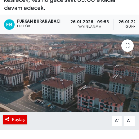
devam edecek.
FURKAN BURAK ABACI
26.01.2026 - 09:53
26.01.202
EDITÖR
YAYINLANMA
GÜNCE
Paylaş
-
+
A
A