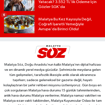
Yatacak? 3.552 TL'lik Ödeme İçin
Gözler SGK'da
6
Malatya Bu Kez Kayısıyla Değil,
Coğrafi İşaretli Yemeğiyle
Avrupa'da Birinci Oldu!
Malatya Söz, Doğu Anadolu’nun kalbi Malatya’nın dijital hafızası
ve en dinamik yerel medya gücüdür. Şehrimizde meydana gelen
tüm gelişmeleri, tarafsızlık ilkesiyle anlık olarak ekranınıza
taşırken; sadece geleneksel bir gazete değil, hayatı
kolaylaştıran bir şehir rehberi misyonu üstleniyoruz. Gün boyu en
çok sorgulanan Malatya hava durumu 15 günlük tahminlerinden,
anlık hava durumu Malatya verilerine; Malatya namaz vakitleri ve
Malatya ezan vakti takibinden, Malatya Kuyumcular Odası ile tam