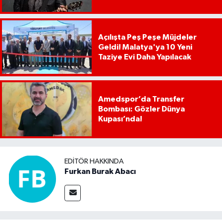
Açılışta Peş Peşe Müjdeler
Geldi! Malatya'ya 10 Yeni
Taziye Evi Daha Yapılacak
Amedspor’da Transfer
Bombası: Gözler Dünya
Kupası’nda!
EDITÖR HAKKINDA
Furkan Burak Abacı