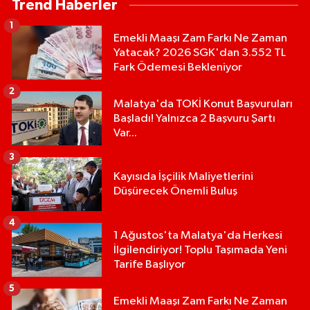
Trend Haberler
1
Emekli Maaşı Zam Farkı Ne Zaman
Yatacak? 2026 SGK'dan 3.552 TL
Fark Ödemesi Bekleniyor
2
Malatya'da TOKİ Konut Başvuruları
Başladı! Yalnızca 2 Başvuru Şartı
Var...
3
Kayısıda İşçilik Maliyetlerini
Düşürecek Önemli Buluş
4
1 Ağustos'ta Malatya'da Herkesi
İlgilendiriyor! Toplu Taşımada Yeni
Tarife Başlıyor
5
Emekli Maaşı Zam Farkı Ne Zaman