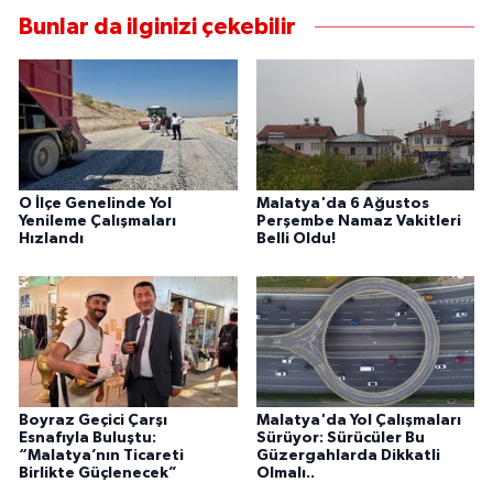
Bunlar da ilginizi çekebilir
O İlçe Genelinde Yol
Malatya'da 6 Ağustos
Yenileme Çalışmaları
Perşembe Namaz Vakitleri
Hızlandı
Belli Oldu!
Boyraz Geçici Çarşı
Malatya'da Yol Çalışmaları
Esnafıyla Buluştu:
Sürüyor: Sürücüler Bu
“Malatya’nın Ticareti
Güzergahlarda Dikkatli
Birlikte Güçlenecek”
Olmalı..