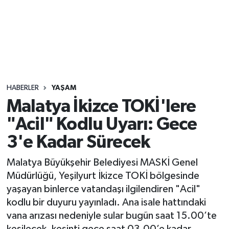
Sağlık
Seri İlan
Siyaset
HABERLER
YAŞAM
Spor
Malatya İkizce TOKİ'lere
"Acil" Kodlu Uyarı: Gece
Yaşam
3'e Kadar Sürecek
Malatya Büyükşehir Belediyesi MASKİ Genel
Müdürlüğü, Yeşilyurt İkizce TOKİ bölgesinde
yaşayan binlerce vatandaşı ilgilendiren "Acil"
kodlu bir duyuru yayınladı. Ana isale hattındaki
vana arızası nedeniyle sular bugün saat 15.00’te
kesilecek, kesinti gece saat 03.00’e kadar