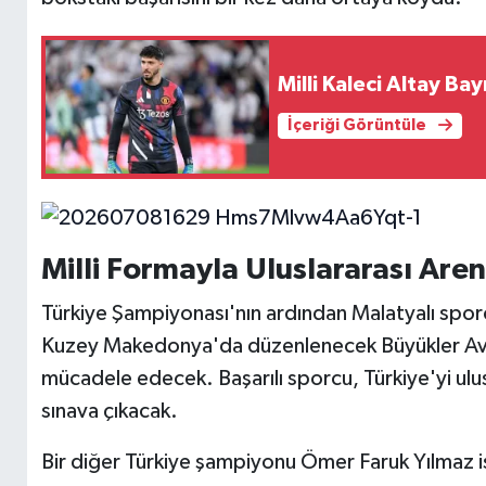
Milli Kaleci Altay Bay
İçeriği Görüntüle
Milli Formayla Uluslararası Are
Türkiye Şampiyonası'nın ardından Malatyalı sporc
Kuzey Makedonya'da düzenlenecek Büyükler Avru
mücadele edecek. Başarılı sporcu, Türkiye'yi ulu
sınava çıkacak.
Bir diğer Türkiye şampiyonu Ömer Faruk Yılmaz is