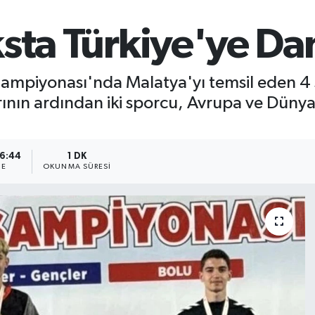
ksta Türkiye'ye D
Şampiyonası'nda Malatya'yı temsil eden 4
rının ardından iki sporcu, Avrupa ve Düny
16:44
1 DK
ME
OKUNMA SÜRESI