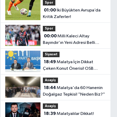
Spor
01:00
İki Büyükten Avrupa’da
Kritik Zaferler!
Spor
00:00
Milli Kaleci Altay
Bayındır’ın Yeni Adresi Belli
Oldu!
Siyaset
18:49
Malatya İçin Dikkat
Çeken Konut Önerisi! OSB
Çalışanlarına Faizsiz Ev Çağrısı..
Asayiş
18:44
Malatya'da 60 Hanenin
Doğalgaz Tepkisi! "Neden Biz?"
Asayiş
18:39
Malatyalılar Dikkat!