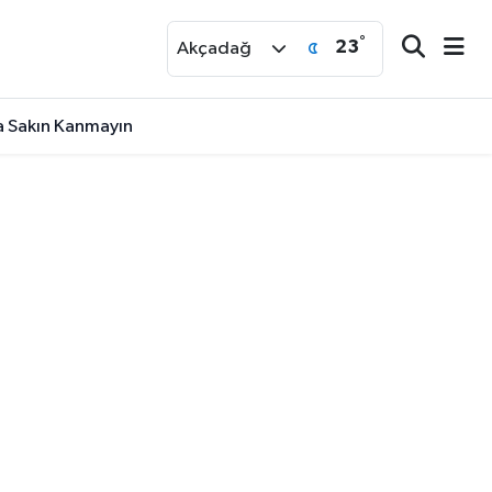
°
23
r
Akçadağ
na Sakın Kanmayın