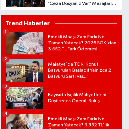
"Ceza Dosyanız Var" Mesajlarına
Sakın Kanmayın
Trend Haberler
1
Emekli Maaşı Zam Farkı Ne
Zaman Yatacak? 2026 SGK'dan
3.552 TL Fark Ödemesi
Bekleniyor
2
Malatya'da TOKİ Konut
Başvuruları Başladı! Yalnızca 2
Başvuru Şartı Var...
3
Kayısıda İşçilik Maliyetlerini
Düşürecek Önemli Buluş
4
Emekli Maaşı Zam Farkı Ne
Zaman Yatacak? 3.552 TL'lik