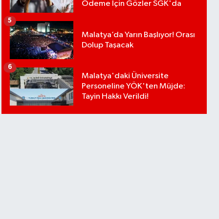
Ödeme İçin Gözler SGK'da
5
Malatya’da Yarın Başlıyor! Orası
Dolup Taşacak
6
Malatya'daki Üniversite
Personeline YÖK'ten Müjde:
Tayin Hakkı Verildi!