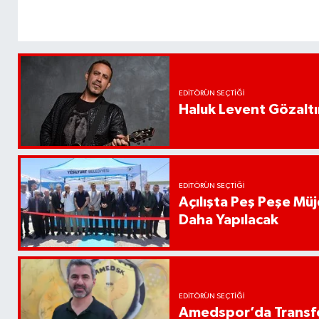
EDITÖRÜN SEÇTIĞI
Haluk Levent Gözaltın
EDITÖRÜN SEÇTIĞI
Açılışta Peş Peşe Müj
Daha Yapılacak
EDITÖRÜN SEÇTIĞI
Amedspor’da Transfe