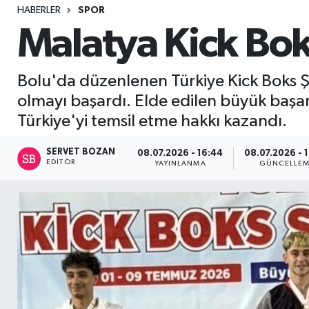
HABERLER
SPOR
Sağlık
Malatya Kick Bo
Seri İlan
Bolu'da düzenlenen Türkiye Kick Boks 
Siyaset
olmayı başardı. Elde edilen büyük başa
Türkiye'yi temsil etme hakkı kazandı.
Spor
SERVET BOZAN
08.07.2026 - 16:44
08.07.2026 - 
EDITÖR
Yaşam
YAYINLANMA
GÜNCELLE