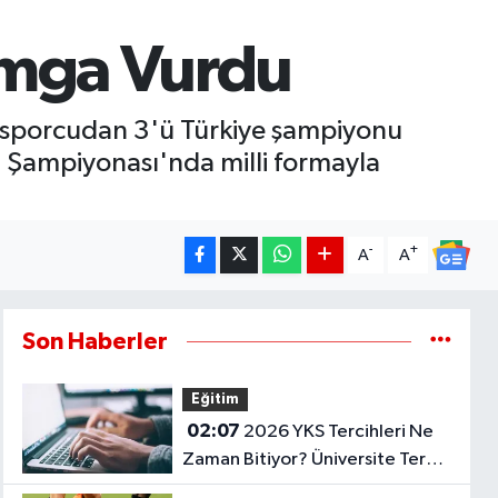
amga Vurdu
 sporcudan 3'ü Türkiye şampiyonu
a Şampiyonası'nda milli formayla
-
+
A
A
Son Haberler
Eğitim
02:07
2026 YKS Tercihleri Ne
Zaman Bitiyor? Üniversite Tercih
Sonuçları Açıklandı Mı?