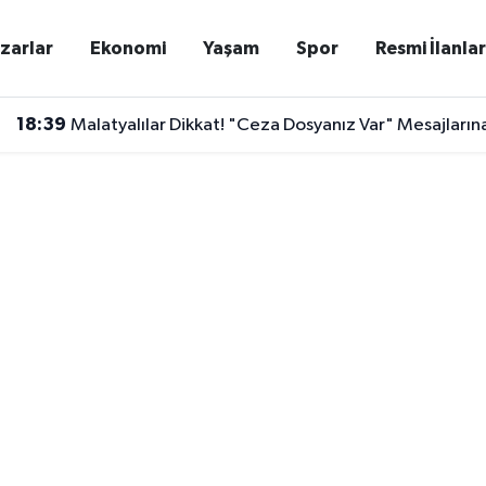
zarlar
Ekonomi
Yaşam
Spor
Resmi İlanla
18:39
Malatyalılar Dikkat! "Ceza Dosyanız Var" Mesajları