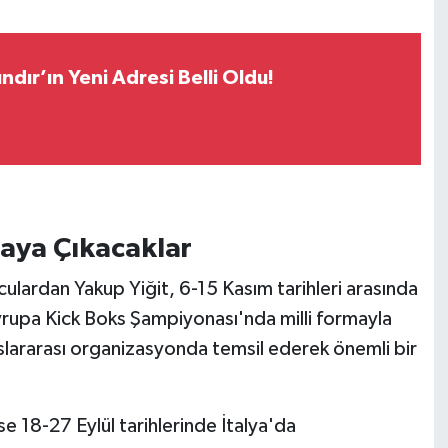
ındır’ın Yeni Adresi Belli Oldu!
naya Çıkacaklar
ulardan Yakup Yiğit, 6-15 Kasım tarihleri arasında
pa Kick Boks Şampiyonası'nda milli formayla
slararası organizasyonda temsil ederek önemli bir
e 18-27 Eylül tarihlerinde İtalya'da