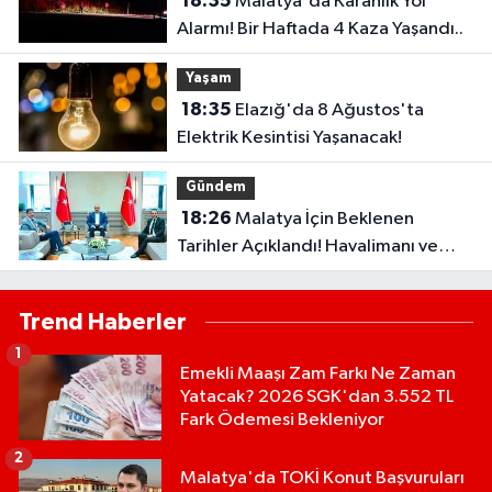
18:35
Malatya'da Karanlık Yol
Alarmı! Bir Haftada 4 Kaza Yaşandı..
Yaşam
18:35
Elazığ'da 8 Ağustos'ta
Elektrik Kesintisi Yaşanacak!
Gündem
18:26
Malatya İçin Beklenen
Tarihler Açıklandı! Havalimanı ve
Çevre Yolu Açılıyor..
Trend Haberler
1
Emekli Maaşı Zam Farkı Ne Zaman
Yatacak? 2026 SGK'dan 3.552 TL
Fark Ödemesi Bekleniyor
2
Malatya'da TOKİ Konut Başvuruları