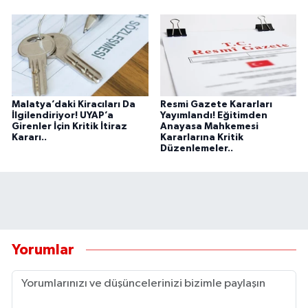
Malatya’daki Kiracıları Da
Resmi Gazete Kararları
İlgilendiriyor! UYAP’a
Yayımlandı! Eğitimden
Girenler İçin Kritik İtiraz
Anayasa Mahkemesi
Kararı..
Kararlarına Kritik
Düzenlemeler..
Yorumlar