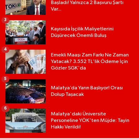
Başladı! Yalnızca 2 Başvuru Şartı
Var...
3
Kayısıda İşçilik Maliyetlerini
Düşürecek Önemli Buluş
4
Emekli Maaşı Zam Farkı Ne Zaman
Yatacak? 3.552 TL'lik Ödeme İçin
Gözler SGK'da
5
Malatya’da Yarın Başlıyor! Orası
Dolup Taşacak
6
Malatya'daki Üniversite
Personeline YÖK'ten Müjde: Tayin
Hakkı Verildi!