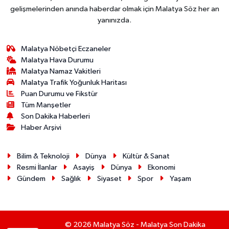
gelişmelerinden anında haberdar olmak için Malatya Söz her an
yanınızda.
Malatya Nöbetçi Eczaneler
Malatya Hava Durumu
Malatya Namaz Vakitleri
Malatya Trafik Yoğunluk Haritası
Puan Durumu ve Fikstür
Tüm Manşetler
Son Dakika Haberleri
Haber Arşivi
Bilim & Teknoloji
Dünya
Kültür & Sanat
Resmi İlanlar
Asayiş
Dünya
Ekonomi
Gündem
Sağlık
Siyaset
Spor
Yaşam
© 2026 Malatya Söz - Malatya Son Dakika