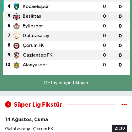
4
Kocaelispor
0
0
5
Beşiktaş
0
0
6
Eyüpspor
0
0
7
Galatasaray
0
0
8
Çorum FK
0
0
9
Gaziantep FK
0
0
10
Alanyaspor
0
0
Detaylar için tıklayın
Süper Lig Fikstür
14 Ağustos, Cuma
Galatasaray - Çorum FK
21:30