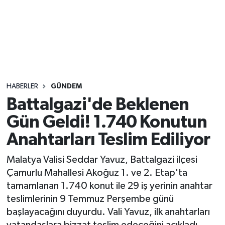
Sağlık
Seri İlan
Siyaset
HABERLER
GÜNDEM
Spor
Battalgazi'de Beklenen
Gün Geldi! 1.740 Konutun
Yaşam
Anahtarları Teslim Ediliyor
Malatya Valisi Seddar Yavuz, Battalgazi ilçesi
Çamurlu Mahallesi Akoğuz 1. ve 2. Etap'ta
tamamlanan 1.740 konut ile 29 iş yerinin anahtar
teslimlerinin 9 Temmuz Perşembe günü
başlayacağını duyurdu. Vali Yavuz, ilk anahtarları
vatandaşlara bizzat teslim edeceğini açıkladı.