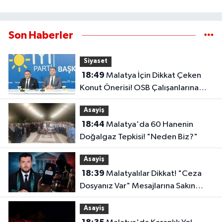
Son Haberler
Siyaset
18:49
Malatya İçin Dikkat Çeken
Konut Önerisi! OSB Çalışanlarına
Faizsiz Ev Çağrısı..
Asayiş
18:44
Malatya'da 60 Hanenin
Doğalgaz Tepkisi! "Neden Biz?"
Asayiş
18:39
Malatyalılar Dikkat! "Ceza
Dosyanız Var" Mesajlarına Sakın
Kanmayın
Asayiş