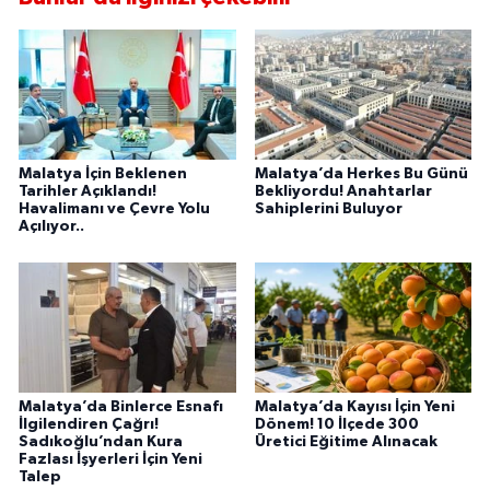
Malatya İçin Beklenen
Malatya’da Herkes Bu Günü
Tarihler Açıklandı!
Bekliyordu! Anahtarlar
Havalimanı ve Çevre Yolu
Sahiplerini Buluyor
Açılıyor..
Malatya’da Binlerce Esnafı
Malatya’da Kayısı İçin Yeni
İlgilendiren Çağrı!
Dönem! 10 İlçede 300
Sadıkoğlu’ndan Kura
Üretici Eğitime Alınacak
Fazlası İşyerleri İçin Yeni
Talep