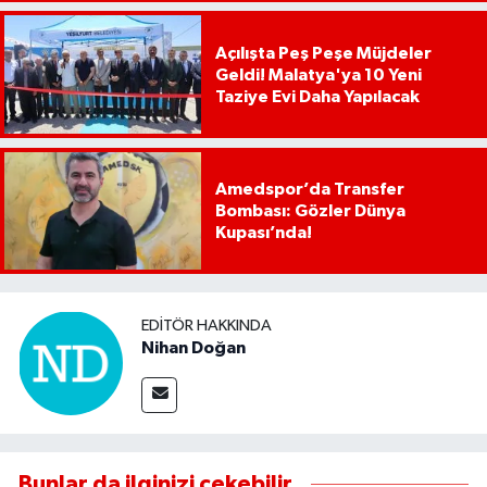
Açılışta Peş Peşe Müjdeler
Geldi! Malatya'ya 10 Yeni
Taziye Evi Daha Yapılacak
Amedspor’da Transfer
Bombası: Gözler Dünya
Kupası’nda!
EDITÖR HAKKINDA
Nihan Doğan
Bunlar da ilginizi çekebilir