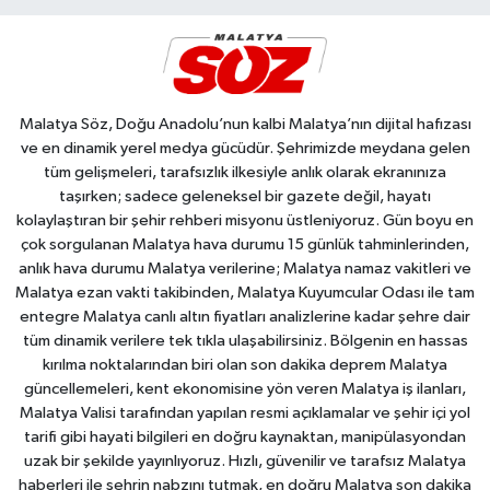
Malatya Söz, Doğu Anadolu’nun kalbi Malatya’nın dijital hafızası
ve en dinamik yerel medya gücüdür. Şehrimizde meydana gelen
tüm gelişmeleri, tarafsızlık ilkesiyle anlık olarak ekranınıza
taşırken; sadece geleneksel bir gazete değil, hayatı
kolaylaştıran bir şehir rehberi misyonu üstleniyoruz. Gün boyu en
çok sorgulanan Malatya hava durumu 15 günlük tahminlerinden,
anlık hava durumu Malatya verilerine; Malatya namaz vakitleri ve
Malatya ezan vakti takibinden, Malatya Kuyumcular Odası ile tam
entegre Malatya canlı altın fiyatları analizlerine kadar şehre dair
tüm dinamik verilere tek tıkla ulaşabilirsiniz. Bölgenin en hassas
kırılma noktalarından biri olan son dakika deprem Malatya
güncellemeleri, kent ekonomisine yön veren Malatya iş ilanları,
Malatya Valisi tarafından yapılan resmi açıklamalar ve şehir içi yol
tarifi gibi hayati bilgileri en doğru kaynaktan, manipülasyondan
uzak bir şekilde yayınlıyoruz. Hızlı, güvenilir ve tarafsız Malatya
haberleri ile şehrin nabzını tutmak, en doğru Malatya son dakika