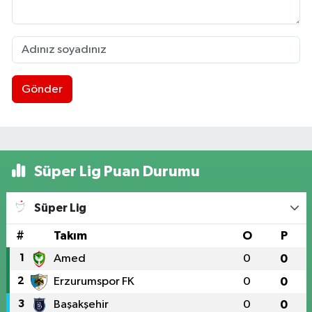
Gönder
Süper Lig Puan Durumu
Süper Lig
#
Takım
O
P
1
Amed
0
0
2
Erzurumspor FK
0
0
3
Başakşehir
0
0