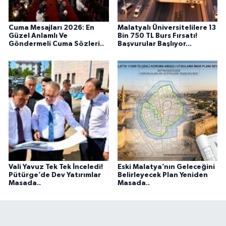
Cuma Mesajları 2026: En
Malatyalı Üniversitelilere 13
Güzel Anlamlı Ve
Bin 750 TL Burs Fırsatı!
Göndermeli Cuma Sözleri..
Başvurular Başlıyor...
Vali Yavuz Tek Tek İnceledi!
Eski Malatya’nın Geleceğini
Pütürge’de Dev Yatırımlar
Belirleyecek Plan Yeniden
Masada..
Masada..