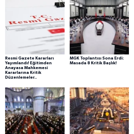
Resmi Gazete Kararları
MGK Toplantısı Sona Erdi:
Yayımlandı! Eğitimden
Masada 8 Kritik Başlık!
Anayasa Mahkemesi
Kararlarına Kritik
Düzenlemeler..