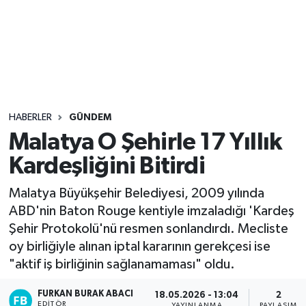
Sağlık
Seri İlan
Siyaset
HABERLER
GÜNDEM
Spor
Malatya O Şehirle 17 Yıllık
Kardeşliğini Bitirdi
Yaşam
Malatya Büyükşehir Belediyesi, 2009 yılında
ABD'nin Baton Rouge kentiyle imzaladığı 'Kardeş
Şehir Protokolü'nü resmen sonlandırdı. Mecliste
oy birliğiyle alınan iptal kararının gerekçesi ise
"aktif iş birliğinin sağlanamaması" oldu.
FURKAN BURAK ABACI
18.05.2026 - 13:04
2
EDITÖR
YAYINLANMA
PAYLAŞIM