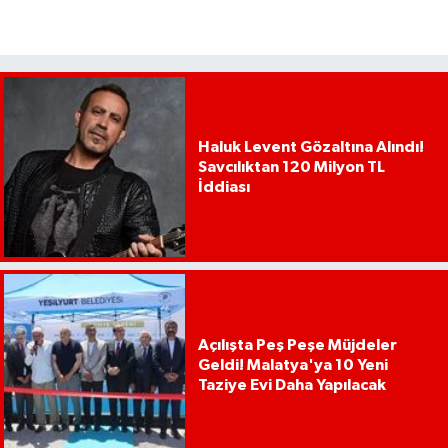
Haluk Levent Gözaltına Alındı!
Savcılıktan 120 Milyon TL
İddiası
Açılışta Peş Peşe Müjdeler
Geldi! Malatya'ya 10 Yeni
Taziye Evi Daha Yapılacak