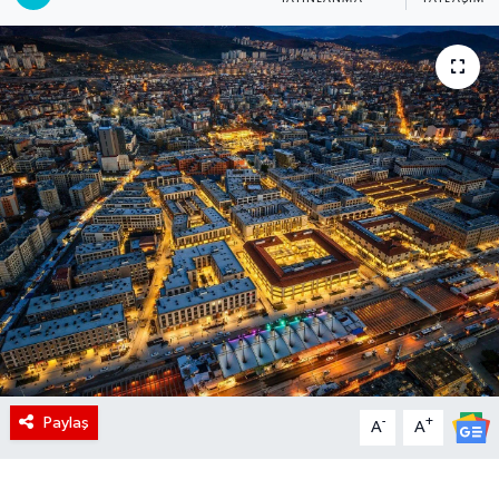
Paylaş
-
+
A
A