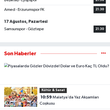
Beşiktaş - Eyüpspor
21:30
Amed - Erzurumspor FK
21:30
17 Ağustos, Pazartesi
Samsunspor - Göztepe
21:30
Son Haberler
Kültür & Sanat
10:59
Malatya’da Yaz Akşamları
Coşkusu