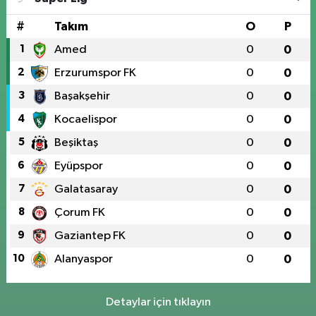
#
Takım
O
P
1
Amed
0
0
2
Erzurumspor FK
0
0
3
Başakşehir
0
0
4
Kocaelispor
0
0
5
Beşiktaş
0
0
6
Eyüpspor
0
0
7
Galatasaray
0
0
8
Çorum FK
0
0
9
Gaziantep FK
0
0
10
Alanyaspor
0
0
Detaylar için tıklayın