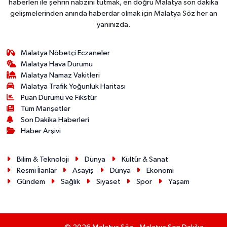
haberleri ile şehrin nabzını tutmak, en doğru Malatya son dakika
gelişmelerinden anında haberdar olmak için Malatya Söz her an
yanınızda.
Malatya Nöbetçi Eczaneler
Malatya Hava Durumu
Malatya Namaz Vakitleri
Malatya Trafik Yoğunluk Haritası
Puan Durumu ve Fikstür
Tüm Manşetler
Son Dakika Haberleri
Haber Arşivi
Bilim & Teknoloji
Dünya
Kültür & Sanat
Resmi İlanlar
Asayiş
Dünya
Ekonomi
Gündem
Sağlık
Siyaset
Spor
Yaşam