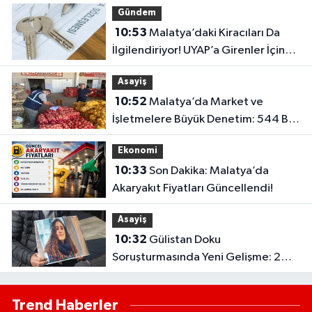
Gündem
10:53
Malatya’daki Kiracıları Da
İlgilendiriyor! UYAP’a Girenler İçin
Kritik İtiraz Kararı..
Asayiş
10:52
Malatya’da Market ve
İşletmelere Büyük Denetim: 544 Bin
TL’lik Ceza
Ekonomi
10:33
Son Dakika: Malatya’da
Akaryakıt Fiyatları Güncellendi!
Asayiş
10:32
Gülistan Doku
Soruşturmasında Yeni Gelişme: 2
Dalgıç Tutuklandı..
Trend Haberler