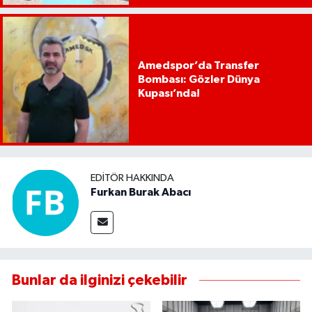
Amedspor’da Transfer
Bombası: Gözler Dünya
Kupası’nda!
EDITÖR HAKKINDA
Furkan Burak Abacı
Bunlar da ilginizi çekebilir