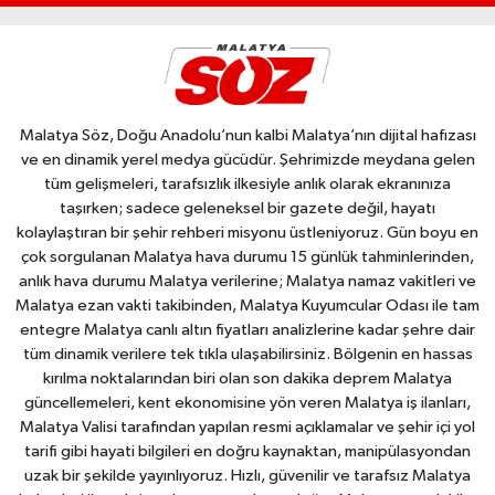
Malatya Söz, Doğu Anadolu’nun kalbi Malatya’nın dijital hafızası
ve en dinamik yerel medya gücüdür. Şehrimizde meydana gelen
tüm gelişmeleri, tarafsızlık ilkesiyle anlık olarak ekranınıza
taşırken; sadece geleneksel bir gazete değil, hayatı
kolaylaştıran bir şehir rehberi misyonu üstleniyoruz. Gün boyu en
çok sorgulanan Malatya hava durumu 15 günlük tahminlerinden,
anlık hava durumu Malatya verilerine; Malatya namaz vakitleri ve
Malatya ezan vakti takibinden, Malatya Kuyumcular Odası ile tam
entegre Malatya canlı altın fiyatları analizlerine kadar şehre dair
tüm dinamik verilere tek tıkla ulaşabilirsiniz. Bölgenin en hassas
kırılma noktalarından biri olan son dakika deprem Malatya
güncellemeleri, kent ekonomisine yön veren Malatya iş ilanları,
Malatya Valisi tarafından yapılan resmi açıklamalar ve şehir içi yol
tarifi gibi hayati bilgileri en doğru kaynaktan, manipülasyondan
uzak bir şekilde yayınlıyoruz. Hızlı, güvenilir ve tarafsız Malatya