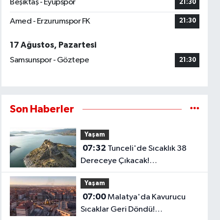
Beşiktaş - Eyüpspor
21:30
Amed - Erzurumspor FK
21:30
17 Ağustos, Pazartesi
Samsunspor - Göztepe
21:30
Son Haberler
Yaşam
07:32
Tunceli'de Sıcaklık 38
Dereceye Çıkacak!
Meteorolojiden Yeni Tahmin
Yaşam
07:00
Malatya'da Kavurucu
Sıcaklar Geri Döndü!