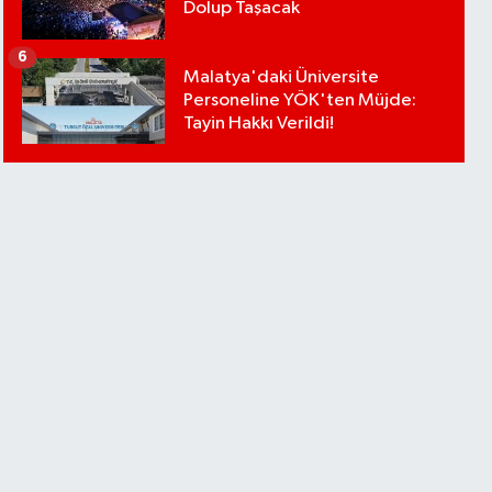
Dolup Taşacak
6
Malatya'daki Üniversite
Personeline YÖK'ten Müjde:
Tayin Hakkı Verildi!