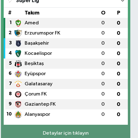
Süper Lig
#
Takım
O
P
1
Amed
0
0
2
Erzurumspor FK
0
0
3
Başakşehir
0
0
4
Kocaelispor
0
0
5
Beşiktaş
0
0
6
Eyüpspor
0
0
7
Galatasaray
0
0
8
Çorum FK
0
0
9
Gaziantep FK
0
0
10
Alanyaspor
0
0
Detaylar için tıklayın