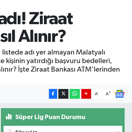
dı! Ziraat
l Alınır?
 listede adı yer almayan Malatyalı
 kişinin yatırdığı başvuru bedelleri,
alınır? İşte Ziraat Bankası ATM'lerinden
-
+
A
A
Süper Lig Puan Durumu