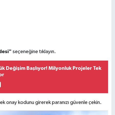
desi"
seçeneğine tıklayın.
 Değişim Başlıyor! Milyonluk Projeler Tek
or
cek onay kodunu girerek paranızı güvenle çekin.