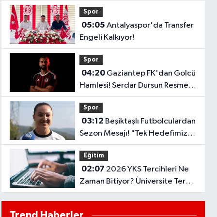
Termometreler 39 Dereceyi
Spor
Gösterecek..
05:05
Antalyaspor'da Transfer
Engeli Kalkıyor!
Spor
04:20
Gaziantep FK'dan Golcü
Hamlesi! Serdar Dursun Resmen
İmzayı Attı!
Spor
03:12
Beşiktaşlı Futbolculardan
Sezon Mesajı! "Tek Hedefimiz
Şampiyonluk"
Eğitim
02:07
2026 YKS Tercihleri Ne
Zaman Bitiyor? Üniversite Tercih
Sonuçları Açıklandı Mı?
Trend Haberler