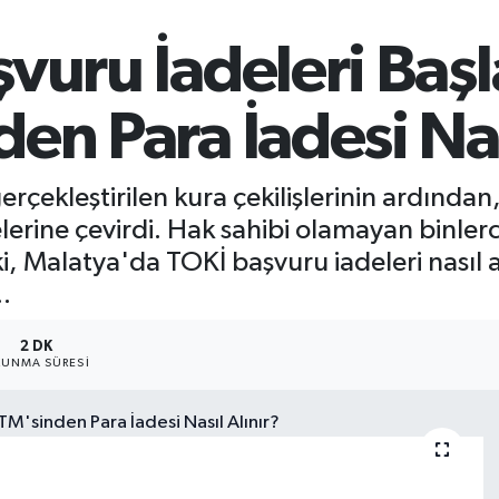
uru İadeleri Başla
n Para İadesi Nası
çekleştirilen kura çekilişlerinin ardından,
rine çevirdi. Hak sahibi olamayan binlerce
ki, Malatya'da TOKİ başvuru iadeleri nasıl 
.
2 DK
UNMA SÜRESI