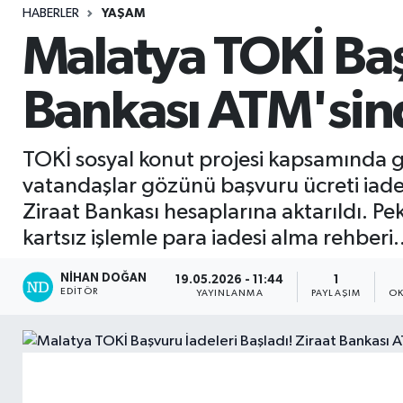
HABERLER
YAŞAM
Sağlık
Malatya TOKİ Başv
Seri İlan
Bankası ATM'sinde
Siyaset
TOKİ sosyal konut projesi kapsamında ger
Spor
vatandaşlar gözünü başvuru ücreti iadele
Ziraat Bankası hesaplarına aktarıldı. Pe
Yaşam
kartsız işlemle para iadesi alma rehberi..
NIHAN DOĞAN
19.05.2026 - 11:44
1
EDITÖR
YAYINLANMA
PAYLAŞIM
OK