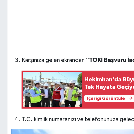
Karşınıza gelen ekrandan
"TOKİ Başvuru İa
Hekimhan’da Büyük
Tek Hayata Geçiy
İçeriği Görüntüle
T.C. kimlik numaranızı ve telefonunuza gele