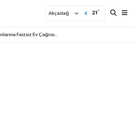
°
21
r
Akçadağ
larına Faizsiz Ev Çağrısı..
Biz?"