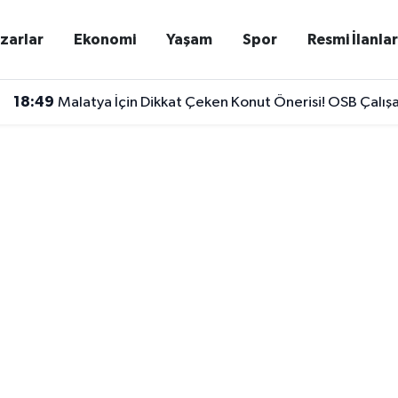
zarlar
Ekonomi
Yaşam
Spor
Resmi İlanla
18:49
Malatya İçin Dikkat Çeken Konut Önerisi! OSB Çalışan
18:44
Malatya'da 60 Hanenin Doğalgaz Tepkisi! "Neden 