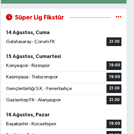
Süper Lig Fikstür
14 Ağustos, Cuma
Galatasaray - Çorum FK
21:30
15 Ağustos, Cumartesi
Konyaspor - Rizespor
19:00
Kasımpaşa - Trabzonspor
19:00
Gençlerbirliği S.K. - Fenerbahçe
21:30
Gaziantep FK - Alanyaspor
21:30
16 Ağustos, Pazar
Başakşehir - Kocaelispor
19:00