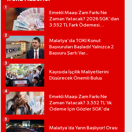
1
Emekli Maaşı Zam Farkı Ne
Zaman Yatacak? 2026 SGK'dan
3.552 TL Fark Ödemesi
Bekleniyor
2
Malatya'da TOKİ Konut
Başvuruları Başladı! Yalnızca 2
Başvuru Şartı Var...
3
Kayısıda İşçilik Maliyetlerini
Düşürecek Önemli Buluş
4
Emekli Maaşı Zam Farkı Ne
Zaman Yatacak? 3.552 TL'lik
Ödeme İçin Gözler SGK'da
5
Malatya’da Yarın Başlıyor! Orası