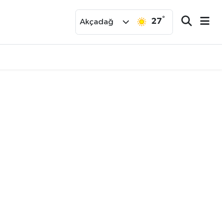
°
27
r
Akçadağ
nut Ekimde Teslim Edilecek..