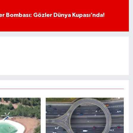
r Bombası: Gözler Dünya Kupası’nda!