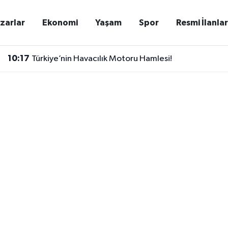
zarlar
Ekonomi
Yaşam
Spor
Resmi İlanla
10:17
Türkiye’nin Havacılık Motoru Hamlesi!
10:13
Bakan Kurum Açıkladı: Hatay’da 8 Bin 500 Sosyal Ko