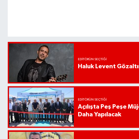
EDITÖRÜN SEÇTIĞI
Haluk Levent Gözaltın
EDITÖRÜN SEÇTIĞI
Açılışta Peş Peşe Müj
Daha Yapılacak