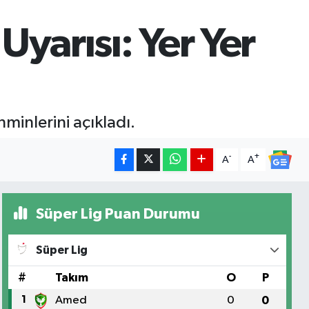
yarısı: Yer Yer
minlerini açıkladı.
-
+
A
A
Süper Lig Puan Durumu
Süper Lig
#
Takım
O
P
1
Amed
0
0