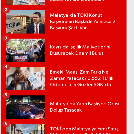
Bekleniyor
2
Malatya'da TOKİ Konut
Başvuruları Başladı! Yalnızca 2
Başvuru Şartı Var...
3
Kayısıda İşçilik Maliyetlerini
Düşürecek Önemli Buluş
4
Emekli Maaşı Zam Farkı Ne
Zaman Yatacak? 3.552 TL'lik
Ödeme İçin Gözler SGK'da
5
Malatya’da Yarın Başlıyor! Orası
Dolup Taşacak
6
TOKİ’den Malatya’ya Yeni Satış!