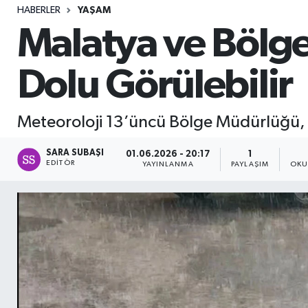
HABERLER
YAŞAM
Sağlık
Malatya ve Bölge
Seri İlan
Dolu Görülebilir
Siyaset
Meteoroloji 13’üncü Bölge Müdürlüğü, Ma
Spor
SARA SUBAŞI
01.06.2026 - 20:17
1
Yaşam
EDITÖR
YAYINLANMA
PAYLAŞIM
OKU