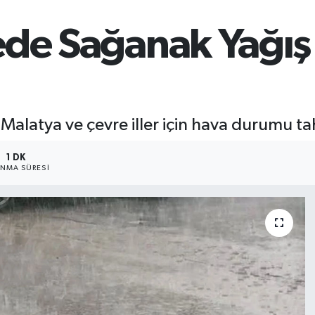
de Sağanak Yağış U
latya ve çevre iller için hava durumu tah
1 DK
NMA SÜRESI