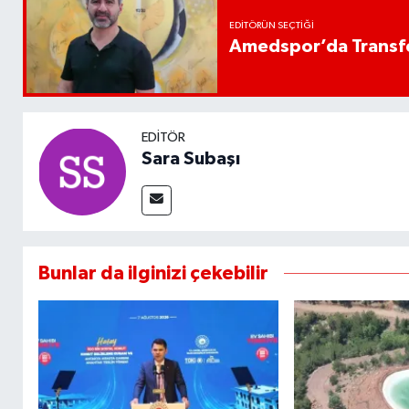
EDITÖRÜN SEÇTIĞI
Amedspor’da Transfe
EDITÖR
Sara Subaşı
Bunlar da ilginizi çekebilir