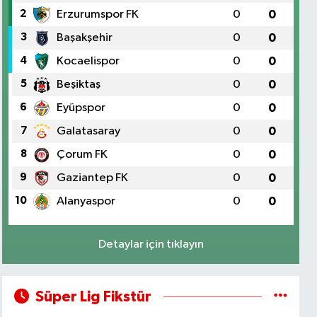
2
Erzurumspor FK
0
0
3
Başakşehir
0
0
4
Kocaelispor
0
0
5
Beşiktaş
0
0
6
Eyüpspor
0
0
7
Galatasaray
0
0
8
Çorum FK
0
0
9
Gaziantep FK
0
0
10
Alanyaspor
0
0
Detaylar için tıklayın
Süper Lig Fikstür