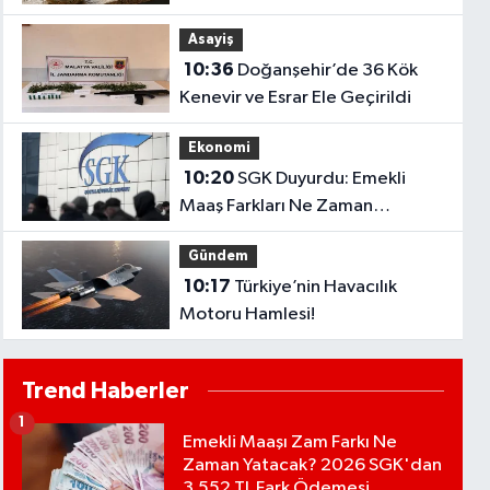
Asayiş
10:36
Doğanşehir’de 36 Kök
Kenevir ve Esrar Ele Geçirildi
Ekonomi
10:20
SGK Duyurdu: Emekli
Maaş Farkları Ne Zaman
Yatacak?
Gündem
10:17
Türkiye’nin Havacılık
Motoru Hamlesi!
Trend Haberler
1
Emekli Maaşı Zam Farkı Ne
Zaman Yatacak? 2026 SGK'dan
3.552 TL Fark Ödemesi