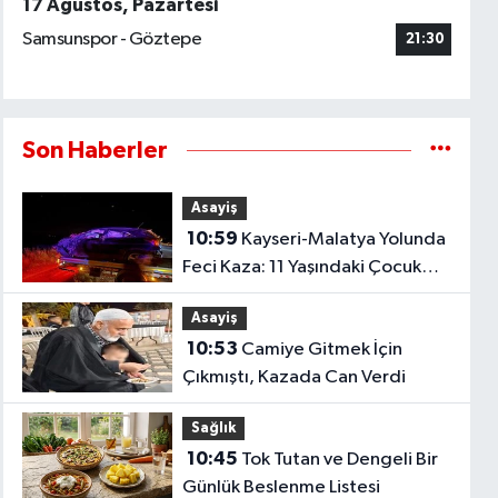
17 Ağustos, Pazartesi
Samsunspor - Göztepe
21:30
Son Haberler
Asayiş
10:59
Kayseri-Malatya Yolunda
Feci Kaza: 11 Yaşındaki Çocuk
Hayatını Kaybetti!
Asayiş
10:53
Camiye Gitmek İçin
Çıkmıştı, Kazada Can Verdi
Sağlık
10:45
Tok Tutan ve Dengeli Bir
Günlük Beslenme Listesi