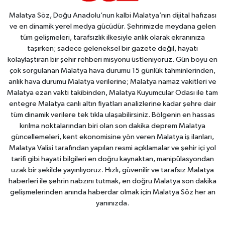
Malatya Söz, Doğu Anadolu’nun kalbi Malatya’nın dijital hafızası
ve en dinamik yerel medya gücüdür. Şehrimizde meydana gelen
tüm gelişmeleri, tarafsızlık ilkesiyle anlık olarak ekranınıza
taşırken; sadece geleneksel bir gazete değil, hayatı
kolaylaştıran bir şehir rehberi misyonu üstleniyoruz. Gün boyu en
çok sorgulanan Malatya hava durumu 15 günlük tahminlerinden,
anlık hava durumu Malatya verilerine; Malatya namaz vakitleri ve
Malatya ezan vakti takibinden, Malatya Kuyumcular Odası ile tam
entegre Malatya canlı altın fiyatları analizlerine kadar şehre dair
tüm dinamik verilere tek tıkla ulaşabilirsiniz. Bölgenin en hassas
kırılma noktalarından biri olan son dakika deprem Malatya
güncellemeleri, kent ekonomisine yön veren Malatya iş ilanları,
Malatya Valisi tarafından yapılan resmi açıklamalar ve şehir içi yol
tarifi gibi hayati bilgileri en doğru kaynaktan, manipülasyondan
uzak bir şekilde yayınlıyoruz. Hızlı, güvenilir ve tarafsız Malatya
haberleri ile şehrin nabzını tutmak, en doğru Malatya son dakika
gelişmelerinden anında haberdar olmak için Malatya Söz her an
yanınızda.