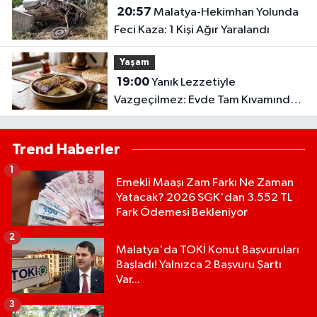
20:57
Malatya-Hekimhan Yolunda
Feci Kaza: 1 Kişi Ağır Yaralandı
Yaşam
19:00
Yanık Lezzetiyle
Vazgeçilmez: Evde Tam Kıvamında
Kazandibi Tarifi
Trend Haberler
1
Emekli Maaşı Zam Farkı Ne Zaman
Yatacak? 2026 SGK'dan 3.552 TL
Fark Ödemesi Bekleniyor
2
Malatya'da TOKİ Konut Başvuruları
Başladı! Yalnızca 2 Başvuru Şartı
Var...
3