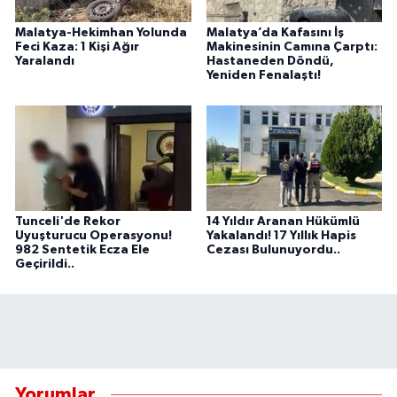
Malatya-Hekimhan Yolunda
Malatya’da Kafasını İş
Feci Kaza: 1 Kişi Ağır
Makinesinin Camına Çarptı:
Yaralandı
Hastaneden Döndü,
Yeniden Fenalaştı!
Tunceli'de Rekor
14 Yıldır Aranan Hükümlü
Uyuşturucu Operasyonu!
Yakalandı! 17 Yıllık Hapis
982 Sentetik Ecza Ele
Cezası Bulunuyordu..
Geçirildi..
Yorumlar