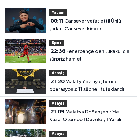
Yaşam
00:11
Cansever vefat etti! Ünlü
şarkıcı Cansever kimdir
Spor
22:36
Fenerbahçe’den Lukaku için
sürpriz hamle!
Asayiş
21:20
Malatya’da uyuşturucu
operasyonu: 11 şüpheli tutuklandı
Asayiş
21:09
Malatya Doğanşehir’de
Kaza! Otomobil Devrildi, 1 Yaralı
Asayiş