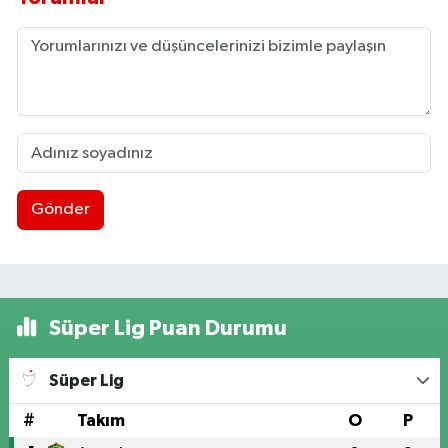
Gönder
Süper Lig Puan Durumu
Süper Lig
#
Takım
O
P