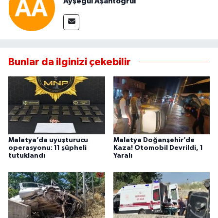
Ayşegül Aşantoğrul
Bunlar da ilginizi çekebilir
Malatya’da uyuşturucu
Malatya Doğanşehir’de
operasyonu: 11 şüpheli
Kaza! Otomobil Devrildi, 1
tutuklandı
Yaralı