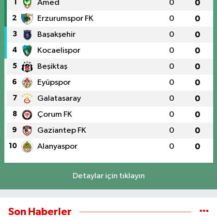
1
Amed
0
0
2
Erzurumspor FK
0
0
3
Başakşehir
0
0
4
Kocaelispor
0
0
5
Beşiktaş
0
0
6
Eyüpspor
0
0
7
Galatasaray
0
0
8
Çorum FK
0
0
9
Gaziantep FK
0
0
10
Alanyaspor
0
0
Detaylar için tıklayın
Son Haberler