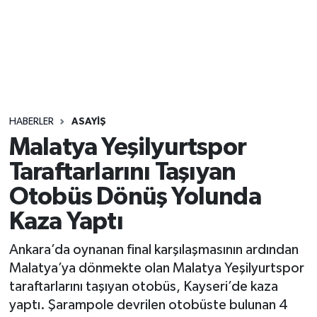
Sağlık
Seri İlan
Siyaset
HABERLER
ASAYIŞ
Spor
Malatya Yeşilyurtspor
Taraftarlarını Taşıyan
Yaşam
Otobüs Dönüş Yolunda
Kaza Yaptı
Ankara’da oynanan final karşılaşmasının ardından
Malatya’ya dönmekte olan Malatya Yeşilyurtspor
taraftarlarını taşıyan otobüs, Kayseri’de kaza
yaptı. Şarampole devrilen otobüste bulunan 4