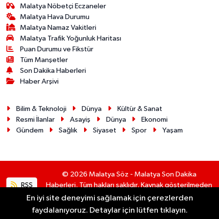
Malatya Nöbetçi Eczaneler
Malatya Hava Durumu
Malatya Namaz Vakitleri
Malatya Trafik Yoğunluk Haritası
Puan Durumu ve Fikstür
Tüm Manşetler
Son Dakika Haberleri
Haber Arşivi
Bilim & Teknoloji
Dünya
Kültür & Sanat
Resmi İlanlar
Asayiş
Dünya
Ekonomi
Gündem
Sağlık
Siyaset
Spor
Yaşam
© 2026 Malatya Söz - Malatya Son Dakika
RSS
Haberleri. Tüm hakları saklıdır. Kaynak gösterilmeden
alıntı yapılamaz.
En iyi site deneyimi sağlamak için çerezlerden
faydalanıyoruz. Detaylar için lütfen tıklayın.