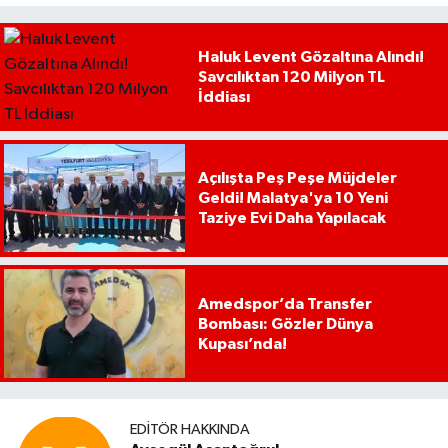
Haluk Levent Gözaltına Alındı!
Savcılıktan 120 Milyon TL
İddiası
Açılışta Peş Peşe Müjdeler
Geldi! Malatya'ya 10 Yeni
Taziye Evi Daha Yapılacak
Amedspor’da Transfer
Bombası: Gözler Dünya
Kupası’nda!
EDITÖR HAKKINDA