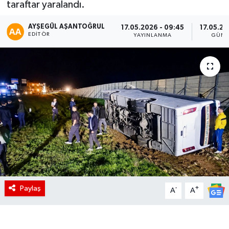
taraftar yaralandı.
AYŞEGÜL AŞANTOĞRUL
17.05.2026 - 09:45
17.05.20
EDITÖR
YAYINLANMA
GÜNC
Paylaş
-
+
A
A