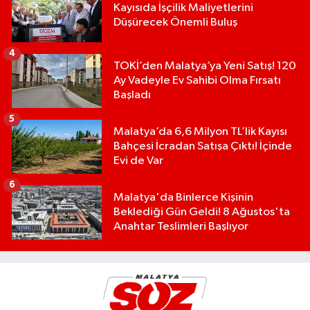
Kayısıda İşçilik Maliyetlerini
Düşürecek Önemli Buluş
4
TOKİ’den Malatya’ya Yeni Satış! 120
Ay Vadeyle Ev Sahibi Olma Fırsatı
Başladı
5
Malatya’da 6,6 Milyon TL’lik Kayısı
Bahçesi İcradan Satışa Çıktı! İçinde
Evi de Var
6
Malatya'da Binlerce Kişinin
Beklediği Gün Geldi! 8 Ağustos'ta
Anahtar Teslimleri Başlıyor