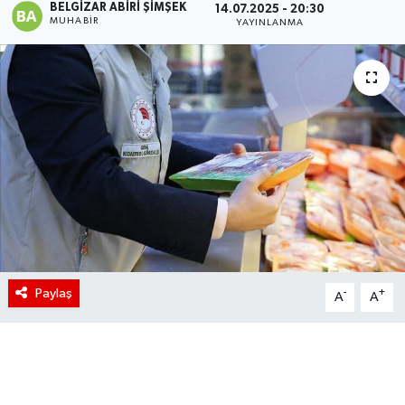
BELGIZAR ABIRI ŞIMŞEK
14.07.2025 - 20:30
MUHABIR
YAYINLANMA
Paylaş
-
+
A
A