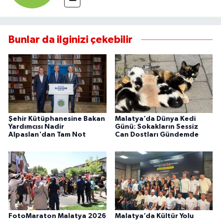
Bunlar da ilginizi çekebilir
Şehir Kütüphanesine Bakan
Malatya’da Dünya Kedi
Yardımcısı Nadir
Günü: Sokakların Sessiz
Alpaslan'dan Tam Not
Can Dostları Gündemde
FotoMaraton Malatya 2026
Malatya’da Kültür Yolu