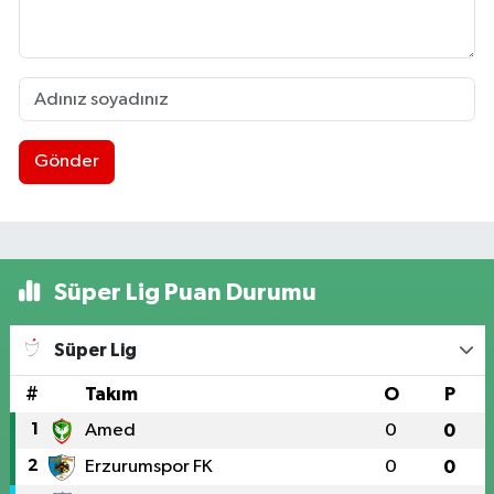
Gönder
Süper Lig Puan Durumu
Süper Lig
#
Takım
O
P
1
Amed
0
0
2
Erzurumspor FK
0
0