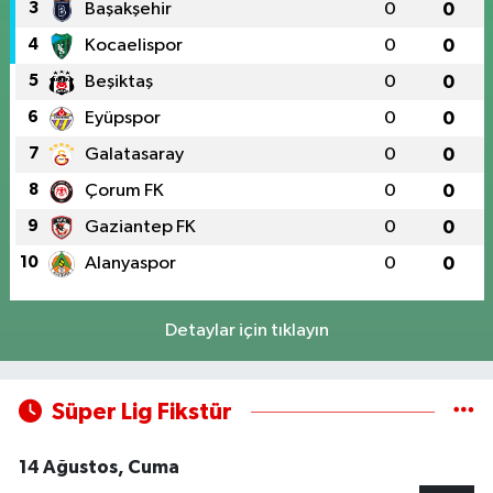
3
Başakşehir
0
0
4
Kocaelispor
0
0
5
Beşiktaş
0
0
6
Eyüpspor
0
0
7
Galatasaray
0
0
8
Çorum FK
0
0
9
Gaziantep FK
0
0
10
Alanyaspor
0
0
Detaylar için tıklayın
Süper Lig Fikstür
14 Ağustos, Cuma