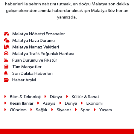
haberleri ile şehrin nabzını tutmak, en doğru Malatya son dakika
gelişmelerinden anında haberdar olmak için Malatya Söz her an
yanınızda.
Malatya Nöbetçi Eczaneler
Malatya Hava Durumu
Malatya Namaz Vakitleri
Malatya Trafik Yoğunluk Haritası
Puan Durumu ve Fikstür
Tüm Manşetler
Son Dakika Haberleri
Haber Arşivi
Bilim & Teknoloji
Dünya
Kültür & Sanat
Resmi İlanlar
Asayiş
Dünya
Ekonomi
Gündem
Sağlık
Siyaset
Spor
Yaşam