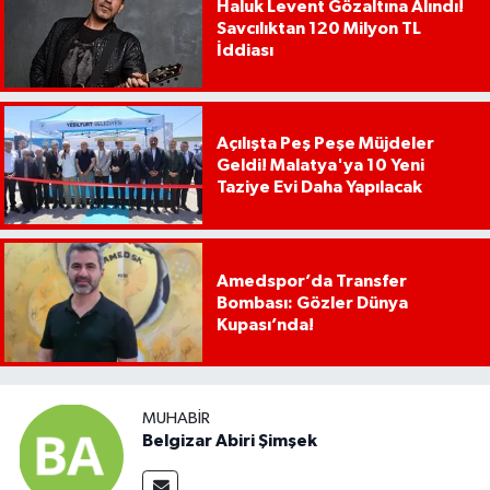
Haluk Levent Gözaltına Alındı!
Savcılıktan 120 Milyon TL
İddiası
Açılışta Peş Peşe Müjdeler
Geldi! Malatya'ya 10 Yeni
Taziye Evi Daha Yapılacak
Amedspor’da Transfer
Bombası: Gözler Dünya
Kupası’nda!
MUHABIR
Belgizar Abiri Şimşek