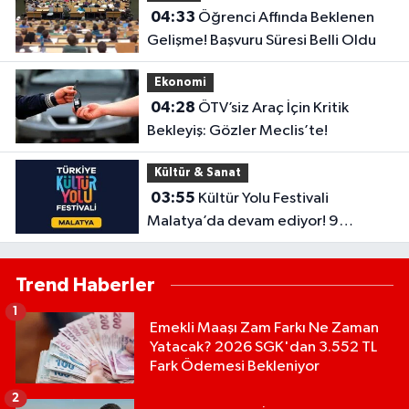
04:33
Öğrenci Affında Beklenen
Gelişme! Başvuru Süresi Belli Oldu
Ekonomi
04:28
ÖTV’siz Araç İçin Kritik
Bekleyiş: Gözler Meclis’te!
Kültür & Sanat
03:55
Kültür Yolu Festivali
Malatya’da devam ediyor! 9
Ağustos’ta hangi etkinlikler var?
Trend Haberler
1
Emekli Maaşı Zam Farkı Ne Zaman
Yatacak? 2026 SGK'dan 3.552 TL
Fark Ödemesi Bekleniyor
2