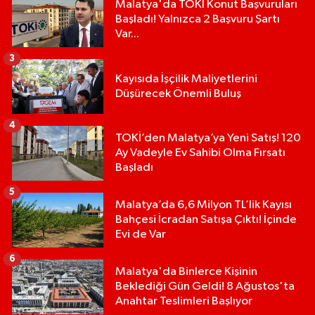
Malatya'da TOKİ Konut Başvuruları
Başladı! Yalnızca 2 Başvuru Şartı
Var...
3
Kayısıda İşçilik Maliyetlerini
Düşürecek Önemli Buluş
4
TOKİ’den Malatya’ya Yeni Satış! 120
Ay Vadeyle Ev Sahibi Olma Fırsatı
Başladı
5
Malatya’da 6,6 Milyon TL’lik Kayısı
Bahçesi İcradan Satışa Çıktı! İçinde
Evi de Var
6
Malatya'da Binlerce Kişinin
Beklediği Gün Geldi! 8 Ağustos'ta
Anahtar Teslimleri Başlıyor