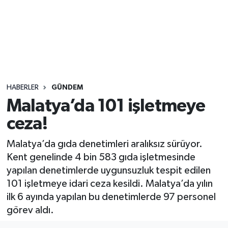
Sağlık
Seri İlan
Siyaset
HABERLER
GÜNDEM
Spor
Malatya’da 101 işletmeye
ceza!
Yaşam
Malatya’da gıda denetimleri aralıksız sürüyor.
Kent genelinde 4 bin 583 gıda işletmesinde
yapılan denetimlerde uygunsuzluk tespit edilen
101 işletmeye idari ceza kesildi. Malatya’da yılın
ilk 6 ayında yapılan bu denetimlerde 97 personel
görev aldı.