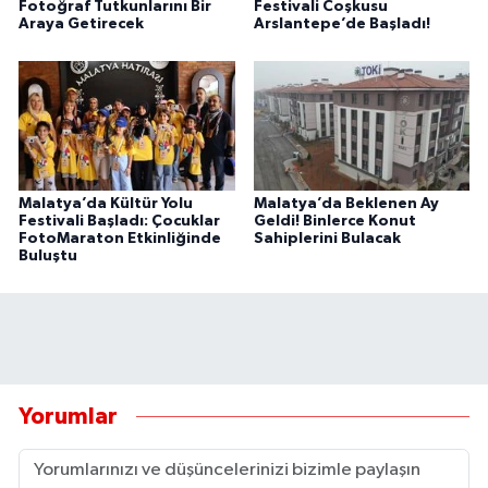
Fotoğraf Tutkunlarını Bir
Festivali Coşkusu
Araya Getirecek
Arslantepe’de Başladı!
Malatya’da Kültür Yolu
Malatya’da Beklenen Ay
Festivali Başladı: Çocuklar
Geldi! Binlerce Konut
FotoMaraton Etkinliğinde
Sahiplerini Bulacak
Buluştu
Yorumlar