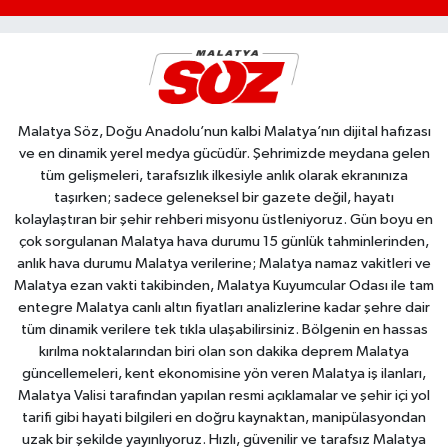
Malatya Söz, Doğu Anadolu’nun kalbi Malatya’nın dijital hafızası
ve en dinamik yerel medya gücüdür. Şehrimizde meydana gelen
tüm gelişmeleri, tarafsızlık ilkesiyle anlık olarak ekranınıza
taşırken; sadece geleneksel bir gazete değil, hayatı
kolaylaştıran bir şehir rehberi misyonu üstleniyoruz. Gün boyu en
çok sorgulanan Malatya hava durumu 15 günlük tahminlerinden,
anlık hava durumu Malatya verilerine; Malatya namaz vakitleri ve
Malatya ezan vakti takibinden, Malatya Kuyumcular Odası ile tam
entegre Malatya canlı altın fiyatları analizlerine kadar şehre dair
tüm dinamik verilere tek tıkla ulaşabilirsiniz. Bölgenin en hassas
kırılma noktalarından biri olan son dakika deprem Malatya
güncellemeleri, kent ekonomisine yön veren Malatya iş ilanları,
Malatya Valisi tarafından yapılan resmi açıklamalar ve şehir içi yol
tarifi gibi hayati bilgileri en doğru kaynaktan, manipülasyondan
uzak bir şekilde yayınlıyoruz. Hızlı, güvenilir ve tarafsız Malatya