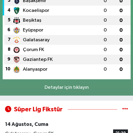
3
Başakşehir
0
0
4
Kocaelispor
0
0
5
Beşiktaş
0
0
6
Eyüpspor
0
0
7
Galatasaray
0
0
8
Çorum FK
0
0
9
Gaziantep FK
0
0
10
Alanyaspor
0
0
Detaylar için tıklayın
Süper Lig Fikstür
14 Ağustos, Cuma