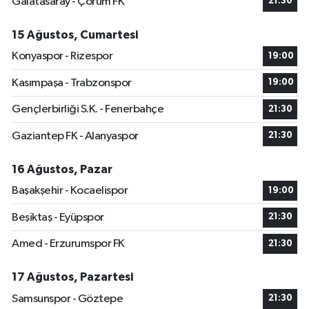
Galatasaray - Çorum FK
21:30
15 Ağustos, Cumartesi
Konyaspor - Rizespor
19:00
Kasımpaşa - Trabzonspor
19:00
Gençlerbirliği S.K. - Fenerbahçe
21:30
Gaziantep FK - Alanyaspor
21:30
16 Ağustos, Pazar
Başakşehir - Kocaelispor
19:00
Beşiktaş - Eyüpspor
21:30
Amed - Erzurumspor FK
21:30
17 Ağustos, Pazartesi
Samsunspor - Göztepe
21:30