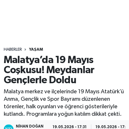
Sağlık
Seri İlan
Siyaset
HABERLER
YAŞAM
Spor
Malatya’da 19 Mayıs
Coşkusu! Meydanlar
Yaşam
Gençlerle Doldu
Malatya merkez ve ilçelerinde 19 Mayıs Atatürk’ü
Anma, Gençlik ve Spor Bayramı düzenlenen
törenler, halk oyunları ve öğrenci gösterileriyle
kutlandı. Programlara yoğun katılım dikkat çekti.
NIHAN DOĞAN
19.05.2026 - 17:31
19.05.2026 - 17:3