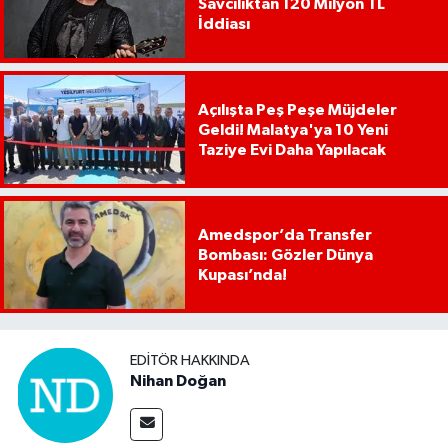
Savcılıktan 120 Milyon TL
İddiası
Açılışta Peş Peşe Müjdeler
Geldi! Malatya'ya 10 Yeni
Taziye Evi Daha Yapılacak
Amedspor’da Transfer
Bombası: Gözler Dünya
Kupası’nda!
EDITÖR HAKKINDA
Nihan Doğan