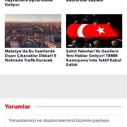
Hayvanlara Dijital Kimlik
Başvurular Başladı
Geliyor
Malatya’da Bu Saatlerde
Şehit Yakınları Ve Gazilere
Dışarı Çıkacaklar Dikkat! 6
Yeni Haklar Geliyor! TBMM
Noktada Trafik Duracak
Komisyonu’nda Teklif Kabul
Edildi
Yorumlar