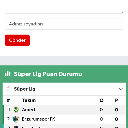
Gönder
Süper Lig Puan Durumu
Süper Lig
#
Takım
O
P
1
Amed
0
0
2
Erzurumspor FK
0
0