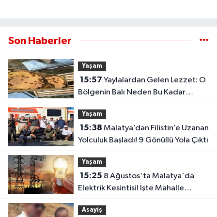
Son Haberler
Yaşam
15:57
Yaylalardan Gelen Lezzet: O
Bölgenin Balı Neden Bu Kadar
Özel?
Yaşam
15:38
Malatya’dan Filistin’e Uzanan
Yolculuk Başladı! 9 Gönüllü Yola Çıktı
Yaşam
15:25
8 Ağustos'ta Malatya'da
Elektrik Kesintisi! İşte Mahalle
Mahalle Kesinti Listesi..
Asayiş