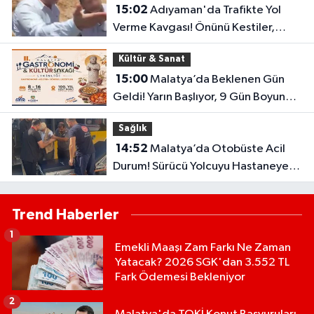
15:02
Adıyaman'da Trafikte Yol
Verme Kavgası! Önünü Kestiler,
Saldırı Girişimi Kamerada
Kültür & Sanat
15:00
Malatya’da Beklenen Gün
Geldi! Yarın Başlıyor, 9 Gün Boyunca
Sürecek
Sağlık
14:52
Malatya’da Otobüste Acil
Durum! Sürücü Yolcuyu Hastaneye
Yetiştirdi
Trend Haberler
1
Emekli Maaşı Zam Farkı Ne Zaman
Yatacak? 2026 SGK'dan 3.552 TL
Fark Ödemesi Bekleniyor
2