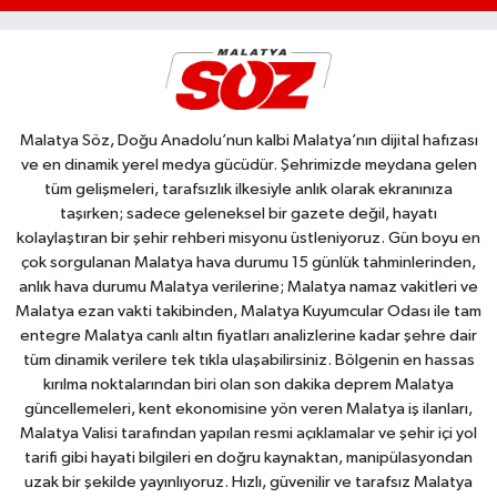
Malatya Söz, Doğu Anadolu’nun kalbi Malatya’nın dijital hafızası
ve en dinamik yerel medya gücüdür. Şehrimizde meydana gelen
tüm gelişmeleri, tarafsızlık ilkesiyle anlık olarak ekranınıza
taşırken; sadece geleneksel bir gazete değil, hayatı
kolaylaştıran bir şehir rehberi misyonu üstleniyoruz. Gün boyu en
çok sorgulanan Malatya hava durumu 15 günlük tahminlerinden,
anlık hava durumu Malatya verilerine; Malatya namaz vakitleri ve
Malatya ezan vakti takibinden, Malatya Kuyumcular Odası ile tam
entegre Malatya canlı altın fiyatları analizlerine kadar şehre dair
tüm dinamik verilere tek tıkla ulaşabilirsiniz. Bölgenin en hassas
kırılma noktalarından biri olan son dakika deprem Malatya
güncellemeleri, kent ekonomisine yön veren Malatya iş ilanları,
Malatya Valisi tarafından yapılan resmi açıklamalar ve şehir içi yol
tarifi gibi hayati bilgileri en doğru kaynaktan, manipülasyondan
uzak bir şekilde yayınlıyoruz. Hızlı, güvenilir ve tarafsız Malatya