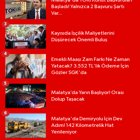
Malatya'da TOKİ Konut Başvuruları
Başladı! Yalnızca 2 Başvuru Şartı
Var...
3
Kayısıda İşçilik Maliyetlerini
Düşürecek Önemli Buluş
4
Emekli Maaşı Zam Farkı Ne Zaman
Yatacak? 3.552 TL'lik Ödeme İçin
Gözler SGK'da
5
Malatya’da Yarın Başlıyor! Orası
Dolup Taşacak
6
Malatya'da Demiryolu İçin Dev
Adım! 142 Kilometrelik Hat
Yenileniyor