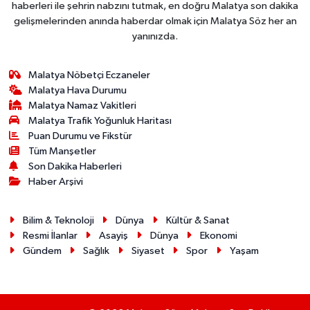
haberleri ile şehrin nabzını tutmak, en doğru Malatya son dakika
gelişmelerinden anında haberdar olmak için Malatya Söz her an
yanınızda.
Malatya Nöbetçi Eczaneler
Malatya Hava Durumu
Malatya Namaz Vakitleri
Malatya Trafik Yoğunluk Haritası
Puan Durumu ve Fikstür
Tüm Manşetler
Son Dakika Haberleri
Haber Arşivi
Bilim & Teknoloji
Dünya
Kültür & Sanat
Resmi İlanlar
Asayiş
Dünya
Ekonomi
Gündem
Sağlık
Siyaset
Spor
Yaşam