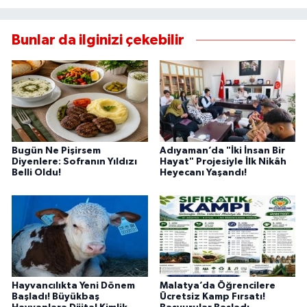
Bunlar da ilginizi çekebilir
Bugün Ne Pişirsem
Adıyaman’da "İki İnsan Bir
Diyenlere: Sofranın Yıldızı
Hayat" Projesiyle İlk Nikâh
Belli Oldu!
Heyecanı Yaşandı!
Hayvancılıkta Yeni Dönem
Malatya’da Öğrencilere
Başladı! Büyükbaş
Ücretsiz Kamp Fırsatı!