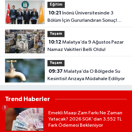
Eğitim
10:21
İnönü Üniversitesinde 3
Bölüm İçin Gururlandıran Sonuç!
2028’e Kadar Geçerli
Yaşam
10:12
Malatya’da 9 Ağustos Pazar
Namaz Vakitleri Belli Oldu!
Yaşam
09:37
Malatya’da O Bölgede Su
Kesintisi! Arızaya Müdahale Ediliyor
Trend Haberler
1
Emekli Maaşı Zam Farkı Ne Zaman
Yatacak? 2026 SGK'dan 3.552 TL
Fark Ödemesi Bekleniyor