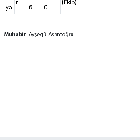
r
(Ekip)
ya
6
0
Muhabir:
Ayşegül Aşantoğrul