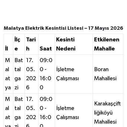
Malatya Elektrik Kesintisi Listesi – 17 Mayıs 2026
İlç
Tari
Kesinti
Etkilenen
İl
e
h
Saat
Nedeni
Mahalle
M
Bat
17.
09:0
al
tal
05.
0 -
İşletme
Boran
at
ga
202
16:0
Çalışması
Mahallesi
ya
zi
6
0
M
Bat
17.
09:0
Karakaşçift
al
tal
05.
0 -
İşletme
liğiköyü
at
ga
202
16:0
Çalışması
Mahallesi
ya
zi
6
0