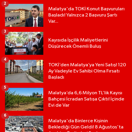
2
Malatya'da TOKİ Konut Başvuruları
Başladı! Yalnızca 2 Başvuru Şartı
Var...
3
Kayısıda İşçilik Maliyetlerini
Düşürecek Önemli Buluş
4
TOKİ’den Malatya’ya Yeni Satış! 120
Ay Vadeyle Ev Sahibi Olma Fırsatı
Başladı
5
Malatya’da 6,6 Milyon TL’lik Kayısı
Bahçesi İcradan Satışa Çıktı! İçinde
Evi de Var
6
Malatya'da Binlerce Kişinin
Beklediği Gün Geldi! 8 Ağustos'ta