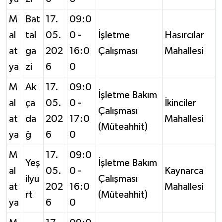
M
Bat
17.
09:0
al
tal
05.
0 -
İşletme
Hasırcılar
at
ga
202
16:0
Çalışması
Mahallesi
ya
zi
6
0
M
Ak
17.
09:0
İşletme Bakım
al
ça
05.
0 -
İkinciler
Çalışması
at
da
202
17:0
Mahallesi
(Müteahhit)
ya
ğ
6
0
M
17.
09:0
Yeş
İşletme Bakım
al
05.
0 -
Kaynarca
ilyu
Çalışması
at
202
16:0
Mahallesi
rt
(Müteahhit)
ya
6
0