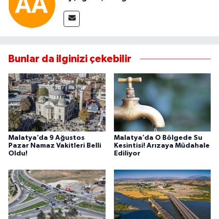
Bunlar da ilginizi çekebilir
Malatya’da 9 Ağustos
Malatya’da O Bölgede Su
Pazar Namaz Vakitleri Belli
Kesintisi! Arızaya Müdahale
Oldu!
Ediliyor