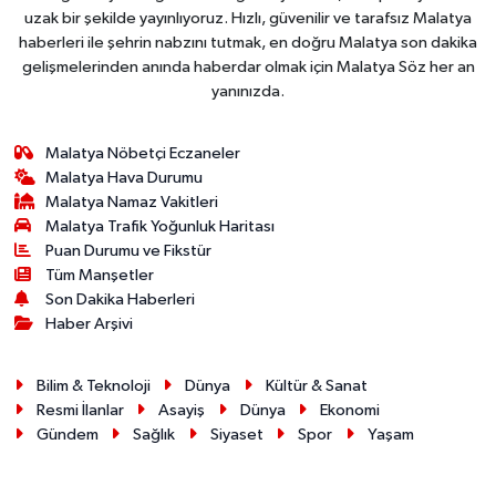
uzak bir şekilde yayınlıyoruz. Hızlı, güvenilir ve tarafsız Malatya
haberleri ile şehrin nabzını tutmak, en doğru Malatya son dakika
gelişmelerinden anında haberdar olmak için Malatya Söz her an
yanınızda.
Malatya Nöbetçi Eczaneler
Malatya Hava Durumu
Malatya Namaz Vakitleri
Malatya Trafik Yoğunluk Haritası
Puan Durumu ve Fikstür
Tüm Manşetler
Son Dakika Haberleri
Haber Arşivi
Bilim & Teknoloji
Dünya
Kültür & Sanat
Resmi İlanlar
Asayiş
Dünya
Ekonomi
Gündem
Sağlık
Siyaset
Spor
Yaşam