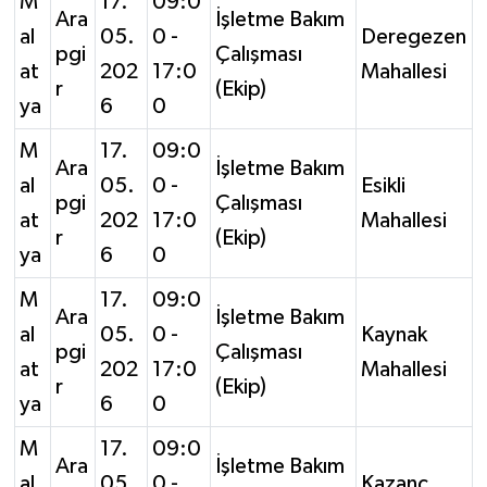
M
17.
09:0
Ara
İşletme Bakım
al
05.
0 -
Deregezen
pgi
Çalışması
at
202
17:0
Mahallesi
r
(Ekip)
ya
6
0
M
17.
09:0
Ara
İşletme Bakım
al
05.
0 -
Esikli
pgi
Çalışması
at
202
17:0
Mahallesi
r
(Ekip)
ya
6
0
M
17.
09:0
Ara
İşletme Bakım
al
05.
0 -
Kaynak
pgi
Çalışması
at
202
17:0
Mahallesi
r
(Ekip)
ya
6
0
M
17.
09:0
Ara
İşletme Bakım
al
05.
0 -
Kazanç