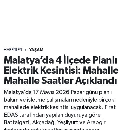
Sağlık
Seri İlan
Siyaset
HABERLER
YAŞAM
Spor
Malatya’da 4 İlçede Planlı
Elektrik Kesintisi: Mahalle
Yaşam
Mahalle Saatler Açıklandı
Malatya’da 17 Mayıs 2026 Pazar günü planlı
bakım ve işletme çalışmaları nedeniyle birçok
mahallede elektrik kesintisi uygulanacak. Fırat
EDAŞ tarafından yapılan duyuruya göre
Battalgazi, Akçadağ, Yeşilyurt ve Arapgir
ilçelerinde belirli saatler arasında enerji