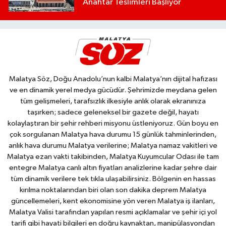
Anahtar Teslimleri Başlıyor
Malatya Söz, Doğu Anadolu’nun kalbi Malatya’nın dijital hafızası
ve en dinamik yerel medya gücüdür. Şehrimizde meydana gelen
tüm gelişmeleri, tarafsızlık ilkesiyle anlık olarak ekranınıza
taşırken; sadece geleneksel bir gazete değil, hayatı
kolaylaştıran bir şehir rehberi misyonu üstleniyoruz. Gün boyu en
çok sorgulanan Malatya hava durumu 15 günlük tahminlerinden,
anlık hava durumu Malatya verilerine; Malatya namaz vakitleri ve
Malatya ezan vakti takibinden, Malatya Kuyumcular Odası ile tam
entegre Malatya canlı altın fiyatları analizlerine kadar şehre dair
tüm dinamik verilere tek tıkla ulaşabilirsiniz. Bölgenin en hassas
kırılma noktalarından biri olan son dakika deprem Malatya
güncellemeleri, kent ekonomisine yön veren Malatya iş ilanları,
Malatya Valisi tarafından yapılan resmi açıklamalar ve şehir içi yol
tarifi gibi hayati bilgileri en doğru kaynaktan, manipülasyondan