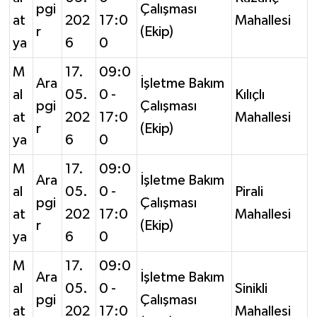
pgi
Çalışması
at
202
17:0
Mahallesi
r
(Ekip)
ya
6
0
M
17.
09:0
Ara
İşletme Bakım
al
05.
0 -
Kılıçlı
pgi
Çalışması
at
202
17:0
Mahallesi
r
(Ekip)
ya
6
0
M
17.
09:0
Ara
İşletme Bakım
al
05.
0 -
Pirali
pgi
Çalışması
at
202
17:0
Mahallesi
r
(Ekip)
ya
6
0
M
17.
09:0
Ara
İşletme Bakım
al
05.
0 -
Sinikli
pgi
Çalışması
at
202
17:0
Mahallesi