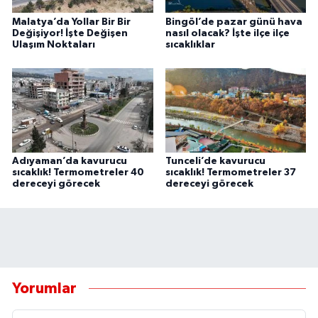
Malatya’da Yollar Bir Bir
Bingöl’de pazar günü hava
Değişiyor! İşte Değişen
nasıl olacak? İşte ilçe ilçe
Ulaşım Noktaları
sıcaklıklar
Adıyaman’da kavurucu
Tunceli’de kavurucu
sıcaklık! Termometreler 40
sıcaklık! Termometreler 37
dereceyi görecek
dereceyi görecek
Yorumlar