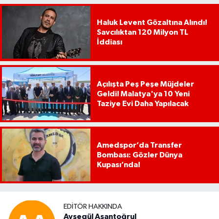
Haluk Levent Gözaltına Alındı!
Savcılıktan 120 Milyon TL
İddiası
Açılışta Peş Peşe Müjdeler
Geldi! Malatya'ya 10 Yeni
Taziye Evi Daha Yapılacak
Amedspor’da Transfer
Bombası: Gözler Dünya
Kupası’nda!
EDITÖR HAKKINDA
Ayşegül Aşantoğrul