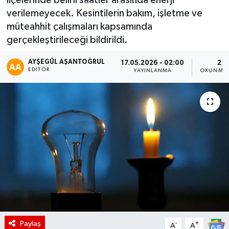
verilemeyecek. Kesintilerin bakım, işletme ve
müteahhit çalışmaları kapsamında
gerçekleştirileceği bildirildi.
AYŞEGÜL AŞANTOĞRUL
17.05.2026 - 02:00
2 D
EDITÖR
YAYINLANMA
OKUNMA 
Paylaş
-
+
A
A