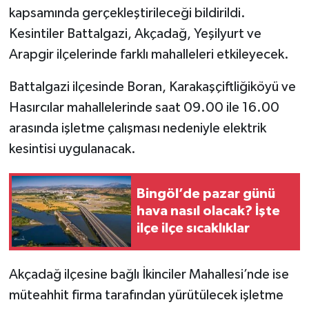
kapsamında gerçekleştirileceği bildirildi.
Kesintiler Battalgazi, Akçadağ, Yeşilyurt ve
Arapgir ilçelerinde farklı mahalleleri etkileyecek.
Battalgazi ilçesinde Boran, Karakaşçiftliğiköyü ve
Hasırcılar mahallelerinde saat 09.00 ile 16.00
arasında işletme çalışması nedeniyle elektrik
kesintisi uygulanacak.
Bingöl’de pazar günü
hava nasıl olacak? İşte
ilçe ilçe sıcaklıklar
Akçadağ ilçesine bağlı İkinciler Mahallesi’nde ise
müteahhit firma tarafından yürütülecek işletme