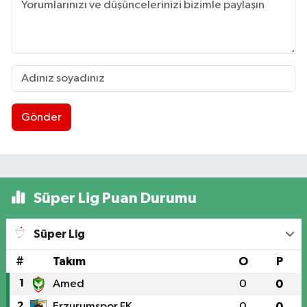
Gönder
Süper Lig Puan Durumu
Süper Lig
#
Takım
O
P
1
Amed
0
0
2
Erzurumspor FK
0
0