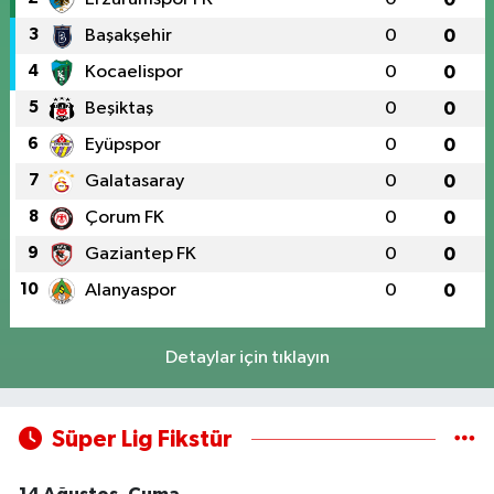
3
Başakşehir
0
0
4
Kocaelispor
0
0
5
Beşiktaş
0
0
6
Eyüpspor
0
0
7
Galatasaray
0
0
8
Çorum FK
0
0
9
Gaziantep FK
0
0
10
Alanyaspor
0
0
Detaylar için tıklayın
Süper Lig Fikstür