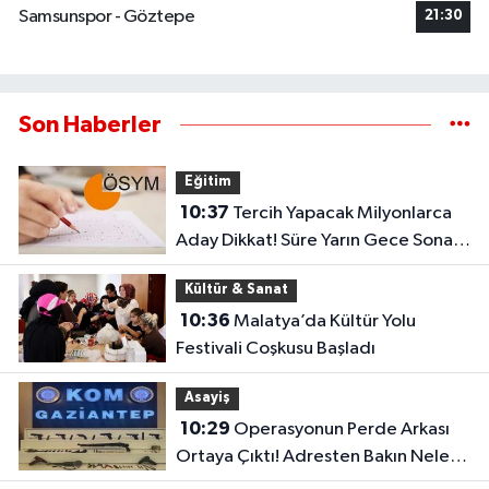
Samsunspor - Göztepe
21:30
Son Haberler
Eğitim
10:37
Tercih Yapacak Milyonlarca
Aday Dikkat! Süre Yarın Gece Sona
Eriyor
Kültür & Sanat
10:36
Malatya’da Kültür Yolu
Festivali Coşkusu Başladı
Asayiş
10:29
Operasyonun Perde Arkası
Ortaya Çıktı! Adresten Bakın Neler
Çıktı