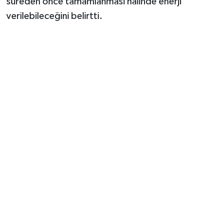
süreden önce tamamlanması halinde enerji
verilebileceğini belirtti.