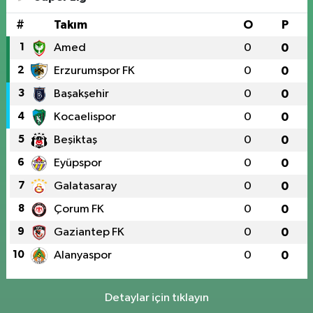
#
Takım
O
P
1
Amed
0
0
2
Erzurumspor FK
0
0
3
Başakşehir
0
0
4
Kocaelispor
0
0
5
Beşiktaş
0
0
6
Eyüpspor
0
0
7
Galatasaray
0
0
8
Çorum FK
0
0
9
Gaziantep FK
0
0
10
Alanyaspor
0
0
Detaylar için tıklayın