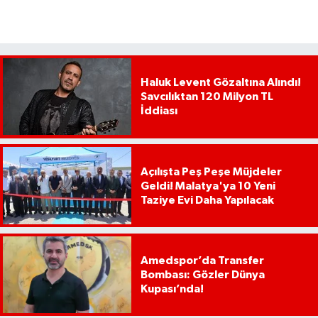
Haluk Levent Gözaltına Alındı!
Savcılıktan 120 Milyon TL
İddiası
Açılışta Peş Peşe Müjdeler
Geldi! Malatya'ya 10 Yeni
Taziye Evi Daha Yapılacak
Amedspor’da Transfer
Bombası: Gözler Dünya
Kupası’nda!