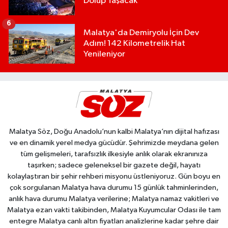
Dolup Taşacak
6
Malatya'da Demiryolu İçin Dev
Adım! 142 Kilometrelik Hat
Yenileniyor
Malatya Söz, Doğu Anadolu’nun kalbi Malatya’nın dijital hafızası
ve en dinamik yerel medya gücüdür. Şehrimizde meydana gelen
tüm gelişmeleri, tarafsızlık ilkesiyle anlık olarak ekranınıza
taşırken; sadece geleneksel bir gazete değil, hayatı
kolaylaştıran bir şehir rehberi misyonu üstleniyoruz. Gün boyu en
çok sorgulanan Malatya hava durumu 15 günlük tahminlerinden,
anlık hava durumu Malatya verilerine; Malatya namaz vakitleri ve
Malatya ezan vakti takibinden, Malatya Kuyumcular Odası ile tam
entegre Malatya canlı altın fiyatları analizlerine kadar şehre dair