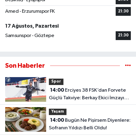
Amed - Erzurumspor FK
21:30
17 Ağustos, Pazartesi
Samsunspor - Göztepe
21:30
Son Haberler
Spor
14:00
Erciyes 38 FSK’dan Forvete
Güçlü Takviye: Berkay Ekici İmzayı
Attı
Yaşam
14:00
Bugün Ne Pişirsem Diyenlere:
Sofranın Yıldızı Belli Oldu!