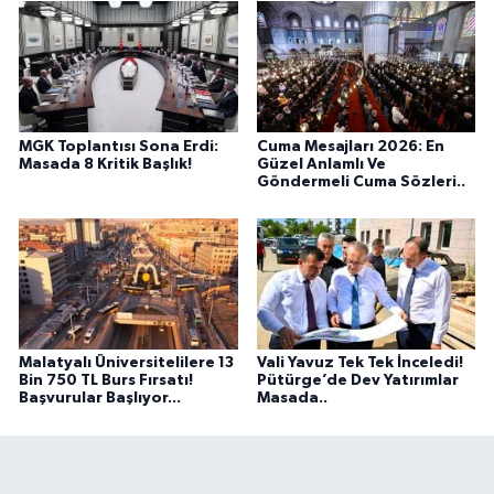
MGK Toplantısı Sona Erdi:
Cuma Mesajları 2026: En
Masada 8 Kritik Başlık!
Güzel Anlamlı Ve
Göndermeli Cuma Sözleri..
Malatyalı Üniversitelilere 13
Vali Yavuz Tek Tek İnceledi!
Bin 750 TL Burs Fırsatı!
Pütürge’de Dev Yatırımlar
Başvurular Başlıyor...
Masada..