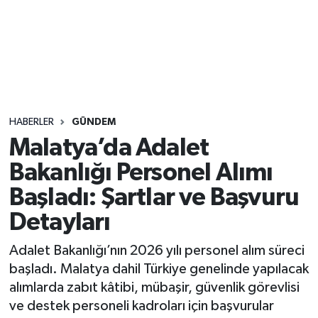
Sağlık
Seri İlan
Siyaset
HABERLER
GÜNDEM
Spor
Malatya’da Adalet
Bakanlığı Personel Alımı
Yaşam
Başladı: Şartlar ve Başvuru
Detayları
Adalet Bakanlığı’nın 2026 yılı personel alım süreci
başladı. Malatya dahil Türkiye genelinde yapılacak
alımlarda zabıt kâtibi, mübaşir, güvenlik görevlisi
ve destek personeli kadroları için başvurular