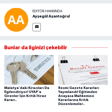
EDITÖR HAKKINDA
Ayşegül Aşantoğrul
Bunlar da ilginizi çekebilir
Malatya’daki Kiracıları Da
Resmi Gazete Kararları
İlgilendiriyor! UYAP’a
Yayımlandı! Eğitimden
Girenler İçin Kritik İtiraz
Anayasa Mahkemesi
Kararı..
Kararlarına Kritik
Düzenlemeler..