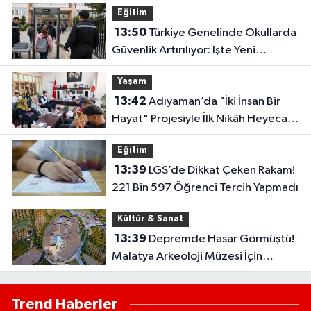
Eğitim
13:50
Türkiye Genelinde Okullarda
Güvenlik Artırılıyor: İşte Yeni
Uygulama
Yaşam
13:42
Adıyaman’da "İki İnsan Bir
Hayat" Projesiyle İlk Nikâh Heyecanı
Yaşandı!
Eğitim
13:39
LGS’de Dikkat Çeken Rakam!
221 Bin 597 Öğrenci Tercih Yapmadı
Kültür & Sanat
13:39
Depremde Hasar Görmüştü!
Malatya Arkeoloji Müzesi İçin
Beklenen Gün Geldi
Trend Haberler