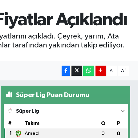
Fiyatlar Açıklandı
atlarını açıkladı. Çeyrek, yarım, Ata
nlar tarafından yakından takip ediliyor.
-
+
A
A
Süper Lig Puan Durumu
Süper Lig
#
Takım
O
P
1
Amed
0
0