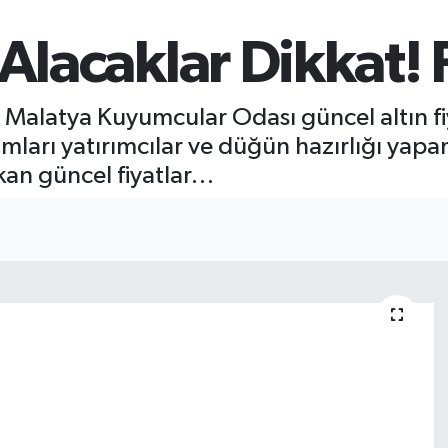
Alacaklar Dikkat! 
 Malatya Kuyumcular Odası güncel altın fiy
amları yatırımcılar ve düğün hazırlığı yapa
ıkan güncel fiyatlar…