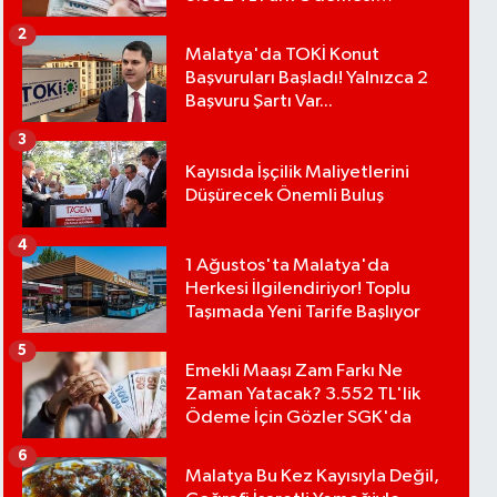
Bekleniyor
2
Malatya'da TOKİ Konut
Başvuruları Başladı! Yalnızca 2
Başvuru Şartı Var...
3
Kayısıda İşçilik Maliyetlerini
Düşürecek Önemli Buluş
4
1 Ağustos'ta Malatya'da
Herkesi İlgilendiriyor! Toplu
Taşımada Yeni Tarife Başlıyor
5
Emekli Maaşı Zam Farkı Ne
Zaman Yatacak? 3.552 TL'lik
Ödeme İçin Gözler SGK'da
6
Malatya Bu Kez Kayısıyla Değil,