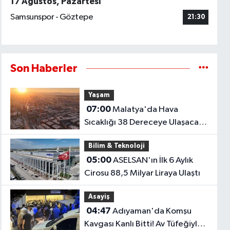
17 Ağustos, Pazartesi
Samsunspor - Göztepe
21:30
Son Haberler
Yaşam
07:00
Malatya'da Hava
Sıcaklığı 38 Dereceye Ulaşacak!
İşte İlçe İlçe Hava Durumu
Bilim & Teknoloji
05:00
ASELSAN'ın İlk 6 Aylık
Cirosu 88,5 Milyar Liraya Ulaştı
Asayiş
04:47
Adıyaman'da Komşu
Kavgası Kanlı Bitti! Av Tüfeğiyle