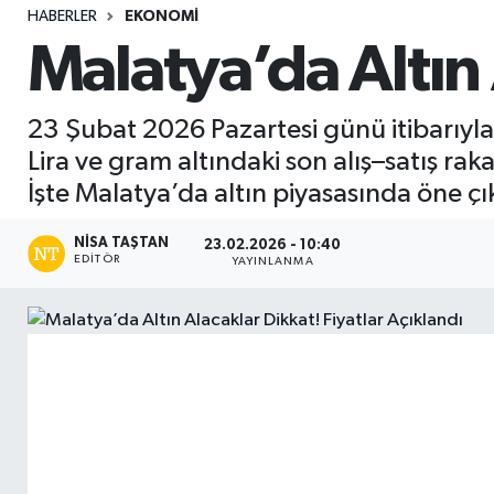
HABERLER
EKONOMI
Sağlık
Malatya’da Altın 
Seri İlan
23 Şubat 2026 Pazartesi günü itibarıyla
Siyaset
Lira ve gram altındaki son alış–satış rak
İşte Malatya’da altın piyasasında öne ç
Spor
NISA TAŞTAN
23.02.2026 - 10:40
EDITÖR
Yaşam
YAYINLANMA