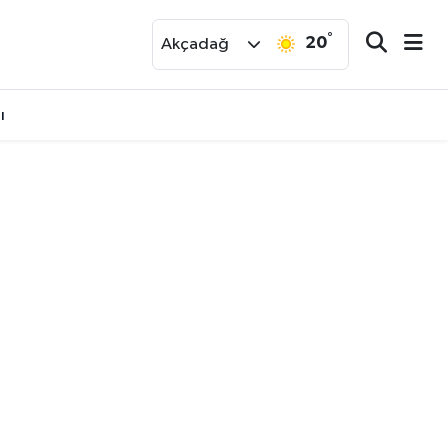
°
20
r
Akçadağ
ı