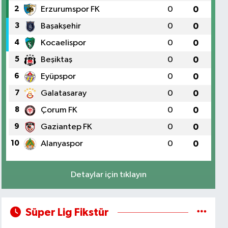
2
Erzurumspor FK
0
0
3
Başakşehir
0
0
4
Kocaelispor
0
0
5
Beşiktaş
0
0
6
Eyüpspor
0
0
7
Galatasaray
0
0
8
Çorum FK
0
0
9
Gaziantep FK
0
0
10
Alanyaspor
0
0
Detaylar için tıklayın
Süper Lig Fikstür