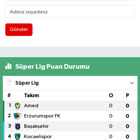
Gönder
Süper Lig Puan Durumu
Süper Lig
#
Takım
O
P
1
Amed
0
0
2
Erzurumspor FK
0
0
3
Başakşehir
0
0
4
Kocaelispor
0
0