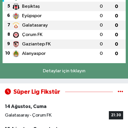
5
Beşiktaş
0
0
6
Eyüpspor
0
0
7
Galatasaray
0
0
8
Çorum FK
0
0
9
Gaziantep FK
0
0
10
Alanyaspor
0
0
Detaylar için tıklayın
Süper Lig Fikstür
14 Ağustos, Cuma
Galatasaray - Çorum FK
21:30