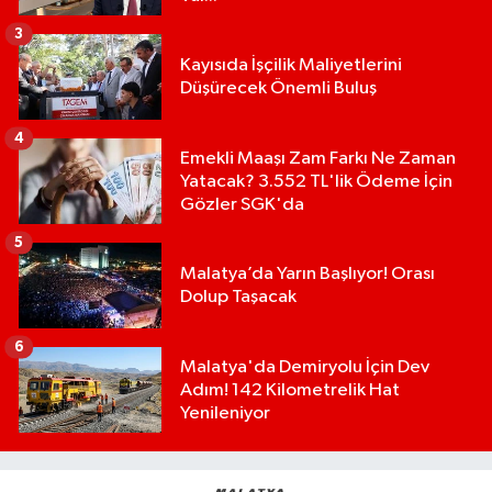
3
Kayısıda İşçilik Maliyetlerini
Düşürecek Önemli Buluş
4
Emekli Maaşı Zam Farkı Ne Zaman
Yatacak? 3.552 TL'lik Ödeme İçin
Gözler SGK'da
5
Malatya’da Yarın Başlıyor! Orası
Dolup Taşacak
6
Malatya'da Demiryolu İçin Dev
Adım! 142 Kilometrelik Hat
Yenileniyor