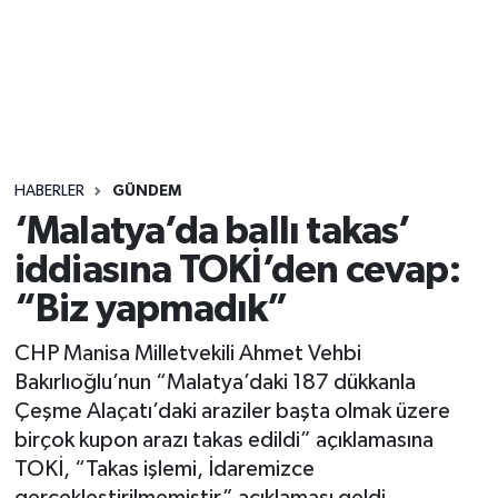
Sağlık
Seri İlan
Siyaset
HABERLER
GÜNDEM
Spor
‘Malatya’da ballı takas’
iddiasına TOKİ’den cevap:
Yaşam
“Biz yapmadık”
CHP Manisa Milletvekili Ahmet Vehbi
Bakırlıoğlu’nun “Malatya’daki 187 dükkanla
Çeşme Alaçatı’daki araziler başta olmak üzere
birçok kupon arazı takas edildi” açıklamasına
TOKİ, “Takas işlemi, İdaremizce
gerçekleştirilmemiştir” açıklaması geldi.