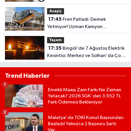
Asayiş
17:45
Fren Patladı Demek
Yetmiyor! Uzman Kamyon
Kazalarının Gerçek Sebebini Anlattı
Yaşam
17:35
Bingöl'de 7 Ağustos Elektrik
Kesintisi: Merkez ve Solhan'da Çok
Sayıda Yerleşim Etkilenecek..
Trend Haberler
1
Emekli Maaşı Zam Farkı Ne Zaman
Yatacak? 2026 SGK'dan 3.552 TL
Fark Ödemesi Bekleniyor
2
Malatya'da TOKİ Konut Başvuruları
Başladı! Yalnızca 2 Başvuru Şartı
Var...