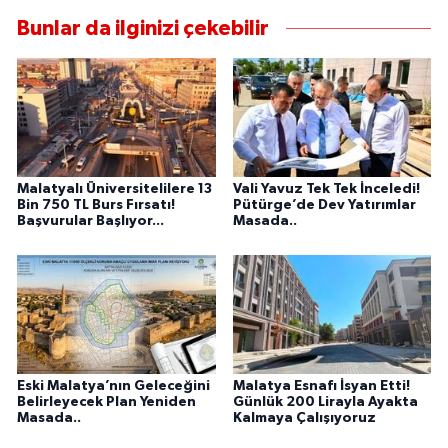
Bunlar da ilginizi çekebilir
Malatyalı Üniversitelilere 13
Vali Yavuz Tek Tek İnceledi!
Bin 750 TL Burs Fırsatı!
Pütürge’de Dev Yatırımlar
Başvurular Başlıyor...
Masada..
Eski Malatya’nın Geleceğini
Malatya Esnafı İsyan Etti!
Belirleyecek Plan Yeniden
Günlük 200 Lirayla Ayakta
Masada..
Kalmaya Çalışıyoruz