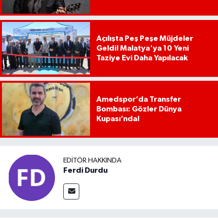
Açılışta Peş Peşe Müjdeler
Geldi! Malatya'ya 10 Yeni
Taziye Evi Daha Yapılacak
Amedspor’da Transfer
Bombası: Gözler Dünya
Kupası’nda!
EDITÖR HAKKINDA
Ferdi Durdu