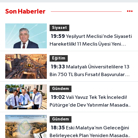
Son Haberler
Siyaset
19:59
Yeşilyurt Meclisi’nde Siyaseti
Hareketlilk! 11 Meclis Üyesi Yeni
Parti’ye Katıldı..
Eğitim
19:33
Malatyalı Üniversitelilere 13
Bin 750 TL Burs Fırsatı! Başvurular
Başlıyor...
Gündem
19:02
Vali Yavuz Tek Tek İnceledi!
Pütürge’de Dev Yatırımlar Masada..
Gündem
18:35
Eski Malatya’nın Geleceğini
Belirleyecek Plan Yeniden Masada..