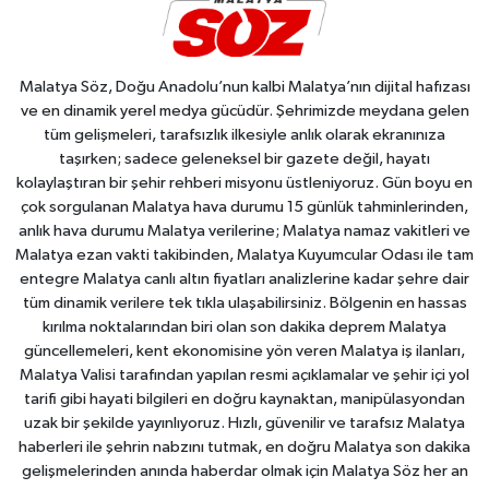
Malatya Söz, Doğu Anadolu’nun kalbi Malatya’nın dijital hafızası
ve en dinamik yerel medya gücüdür. Şehrimizde meydana gelen
tüm gelişmeleri, tarafsızlık ilkesiyle anlık olarak ekranınıza
taşırken; sadece geleneksel bir gazete değil, hayatı
kolaylaştıran bir şehir rehberi misyonu üstleniyoruz. Gün boyu en
çok sorgulanan Malatya hava durumu 15 günlük tahminlerinden,
anlık hava durumu Malatya verilerine; Malatya namaz vakitleri ve
Malatya ezan vakti takibinden, Malatya Kuyumcular Odası ile tam
entegre Malatya canlı altın fiyatları analizlerine kadar şehre dair
tüm dinamik verilere tek tıkla ulaşabilirsiniz. Bölgenin en hassas
kırılma noktalarından biri olan son dakika deprem Malatya
güncellemeleri, kent ekonomisine yön veren Malatya iş ilanları,
Malatya Valisi tarafından yapılan resmi açıklamalar ve şehir içi yol
tarifi gibi hayati bilgileri en doğru kaynaktan, manipülasyondan
uzak bir şekilde yayınlıyoruz. Hızlı, güvenilir ve tarafsız Malatya
haberleri ile şehrin nabzını tutmak, en doğru Malatya son dakika
gelişmelerinden anında haberdar olmak için Malatya Söz her an