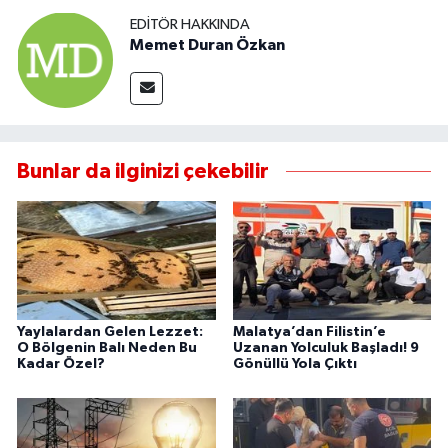
EDITÖR HAKKINDA
Memet Duran Özkan
Bunlar da ilginizi çekebilir
Yaylalardan Gelen Lezzet:
Malatya’dan Filistin’e
O Bölgenin Balı Neden Bu
Uzanan Yolculuk Başladı! 9
Kadar Özel?
Gönüllü Yola Çıktı