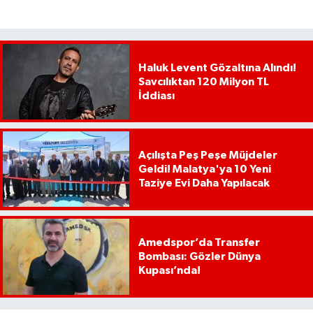
Haluk Levent Gözaltına Alındı!
Savcılıktan 120 Milyon TL
İddiası
Açılışta Peş Peşe Müjdeler
Geldi! Malatya'ya 10 Yeni
Taziye Evi Daha Yapılacak
Amedspor’da Transfer
Bombası: Gözler Dünya
Kupası’nda!