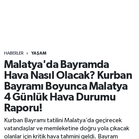
Sağlık
Seri İlan
Siyaset
HABERLER
YAŞAM
Spor
Malatya'da Bayramda
Hava Nasıl Olacak? Kurban
Yaşam
Bayramı Boyunca Malatya
4 Günlük Hava Durumu
Raporu!
Kurban Bayramı tatilini Malatya’da geçirecek
vatandaşlar ve memleketine doğru yola çıkacak
olanlar için kritik hava tahmini geldi. Bayram