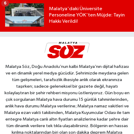
6
Malatya'daki Üniversite
Personeline YÖK'ten Müjde: Tayin
Hakkı Verildi!
Malatya Söz, Doğu Anadolu’nun kalbi Malatya’nın dijital hafızası
ve en dinamik yerel medya gücüdür. Şehrimizde meydana gelen
tüm gelişmeleri, tarafsızlık ilkesiyle anlık olarak ekranınıza
taşırken; sadece geleneksel bir gazete değil, hayatı
kolaylaştıran bir şehir rehberi misyonu üstleniyoruz. Gün boyu en
çok sorgulanan Malatya hava durumu 15 günlük tahminlerinden,
anlık hava durumu Malatya verilerine; Malatya namaz vakitleri ve
Malatya ezan vakti takibinden, Malatya Kuyumcular Odası ile tam
entegre Malatya canlı altın fiyatları analizlerine kadar şehre dair
tüm dinamik verilere tek tıkla ulaşabilirsiniz. Bölgenin en hassas
kırılma noktalarından biri olan son dakika deprem Malatya