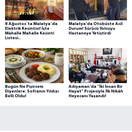
8 Ağustos'ta Malatya'da
Malatya’da Otobüste Acil
Elektrik Kesintisi! İşte
Durum! Sürücü Yolcuyu
Mahalle Mahalle Kesinti
Hastaneye Yetiştirdi
Listesi..
Bugün Ne Pişirsem
Adıyaman’da "İki İnsan Bir
Diyenlere: Sofranın Yıldızı
Hayat" Projesiyle İlk Nikâh
Belli Oldu!
Heyecanı Yaşandı!