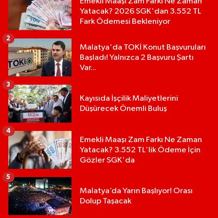
Emekli Maaşı Zam Farkı Ne Zaman
Yatacak? 2026 SGK'dan 3.552 TL
Fark Ödemesi Bekleniyor
2
Malatya'da TOKİ Konut Başvuruları
Başladı! Yalnızca 2 Başvuru Şartı
Var...
3
Kayısıda İşçilik Maliyetlerini
Düşürecek Önemli Buluş
4
Emekli Maaşı Zam Farkı Ne Zaman
Yatacak? 3.552 TL'lik Ödeme İçin
Gözler SGK'da
5
Malatya’da Yarın Başlıyor! Orası
Dolup Taşacak