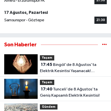
Amed - Erzurumspor FK
21:30
17 Ağustos, Pazartesi
Samsunspor - Göztepe
21:30
Son Haberler
Yaşam
17:45
Bingöl'de 8 Ağustos'ta
Elektrik Kesintisi Yaşanacak!
Karlıova'da 2 Köy Etkilenecek
Yaşam
17:40
Tunceli'de 8 Ağustos'ta
Geniş Kapsamlı Elektrik Kesintisi!
Gündem