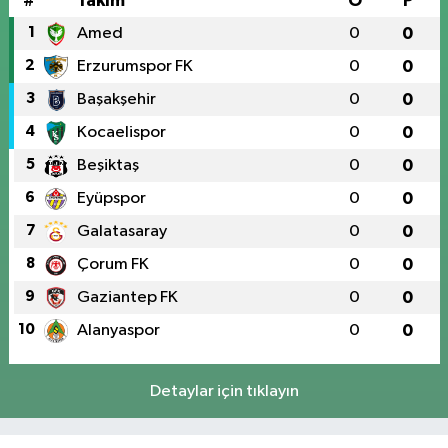
#
Takım
O
P
1
Amed
0
0
2
Erzurumspor FK
0
0
3
Başakşehir
0
0
4
Kocaelispor
0
0
5
Beşiktaş
0
0
6
Eyüpspor
0
0
7
Galatasaray
0
0
8
Çorum FK
0
0
9
Gaziantep FK
0
0
10
Alanyaspor
0
0
Detaylar için tıklayın