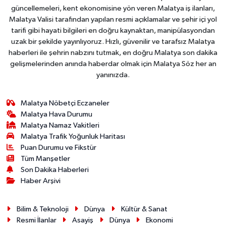
güncellemeleri, kent ekonomisine yön veren Malatya iş ilanları,
Malatya Valisi tarafından yapılan resmi açıklamalar ve şehir içi yol
tarifi gibi hayati bilgileri en doğru kaynaktan, manipülasyondan
uzak bir şekilde yayınlıyoruz. Hızlı, güvenilir ve tarafsız Malatya
haberleri ile şehrin nabzını tutmak, en doğru Malatya son dakika
gelişmelerinden anında haberdar olmak için Malatya Söz her an
yanınızda.
Malatya Nöbetçi Eczaneler
Malatya Hava Durumu
Malatya Namaz Vakitleri
Malatya Trafik Yoğunluk Haritası
Puan Durumu ve Fikstür
Tüm Manşetler
Son Dakika Haberleri
Haber Arşivi
Bilim & Teknoloji
Dünya
Kültür & Sanat
Resmi İlanlar
Asayiş
Dünya
Ekonomi