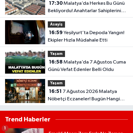
17:30
Malatya’da Herkes Bu Günü
Bekliyordu! Anahtarlar Sahiplerini
Buluyor
Asayiş
16:59
Yeşilyurt’ta Depoda Yangın!
Ekipler Hızla Müdahale Etti
Yaşam
16:58
Malatya’da 7 Ağustos Cuma
Günü Vefat Edenler Belli Oldu
Yaşam
16:51
7 Ağustos 2026 Malatya
Nöbetçi Eczaneler! Bugün Hangi
Eczaneler Açık?
Trend Haberler
1