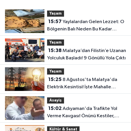
Yaşam
15:57
Yaylalardan Gelen Lezzet: O
Bölgenin Balı Neden Bu Kadar
Özel?
Yaşam
15:38
Malatya’dan Filistin’e Uzanan
Yolculuk Başladı! 9 Gönüllü Yola Çıktı
Yaşam
15:25
8 Ağustos'ta Malatya'da
Elektrik Kesintisi! İşte Mahalle
Mahalle Kesinti Listesi..
Asayiş
15:02
Adıyaman'da Trafikte Yol
Verme Kavgası! Önünü Kestiler,
Saldırı Girişimi Kamerada
Kültür & Sanat