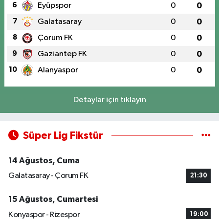
6
Eyüpspor
0
0
7
Galatasaray
0
0
8
Çorum FK
0
0
9
Gaziantep FK
0
0
10
Alanyaspor
0
0
Detaylar için tıklayın
Süper Lig Fikstür
14 Ağustos, Cuma
Galatasaray - Çorum FK
21:30
15 Ağustos, Cumartesi
Konyaspor - Rizespor
19:00