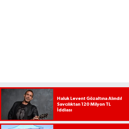
Haluk Levent Gözaltına Alındı!
Savcılıktan 120 Milyon TL
İddiası