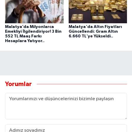
Malatya’da Milyonlarca
Malatya'da Altın Fiyatları
Emekliyi İlgilendiriyor! 3 Bin
Güncellendi: Gram Altın
552 TL Maaş Farkı
6.660 TL'ye Yükseldi..
Hesaplara Yatıyor..
Yorumlar