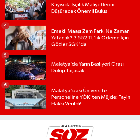
Kayısıda İşçilik Maliyetlerini
Düşürecek Önemli Buluş
4
Emekli Maaşı Zam Farkı Ne Zaman
Yatacak? 3.552 TL'lik Ödeme İçin
Gözler SGK'da
5
Malatya’da Yarın Başlıyor! Orası
Dolup Taşacak
6
Malatya'daki Üniversite
Personeline YÖK'ten Müjde: Tayin
Hakkı Verildi!