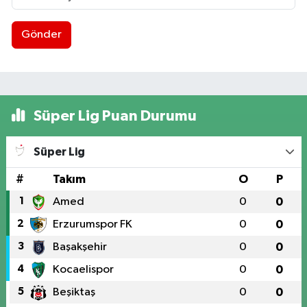
Gönder
Süper Lig Puan Durumu
Süper Lig
#
Takım
O
P
1
Amed
0
0
2
Erzurumspor FK
0
0
3
Başakşehir
0
0
4
Kocaelispor
0
0
5
Beşiktaş
0
0