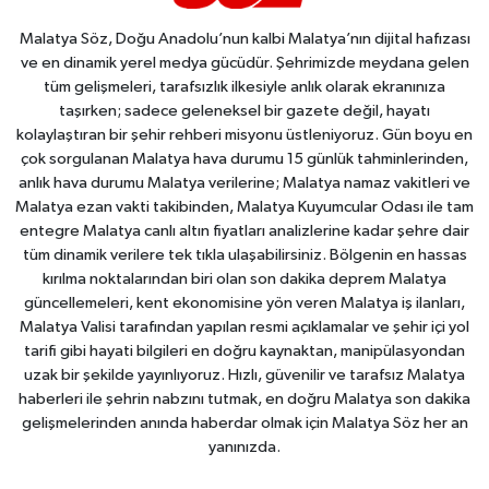
Malatya Söz, Doğu Anadolu’nun kalbi Malatya’nın dijital hafızası
ve en dinamik yerel medya gücüdür. Şehrimizde meydana gelen
tüm gelişmeleri, tarafsızlık ilkesiyle anlık olarak ekranınıza
taşırken; sadece geleneksel bir gazete değil, hayatı
kolaylaştıran bir şehir rehberi misyonu üstleniyoruz. Gün boyu en
çok sorgulanan Malatya hava durumu 15 günlük tahminlerinden,
anlık hava durumu Malatya verilerine; Malatya namaz vakitleri ve
Malatya ezan vakti takibinden, Malatya Kuyumcular Odası ile tam
entegre Malatya canlı altın fiyatları analizlerine kadar şehre dair
tüm dinamik verilere tek tıkla ulaşabilirsiniz. Bölgenin en hassas
kırılma noktalarından biri olan son dakika deprem Malatya
güncellemeleri, kent ekonomisine yön veren Malatya iş ilanları,
Malatya Valisi tarafından yapılan resmi açıklamalar ve şehir içi yol
tarifi gibi hayati bilgileri en doğru kaynaktan, manipülasyondan
uzak bir şekilde yayınlıyoruz. Hızlı, güvenilir ve tarafsız Malatya
haberleri ile şehrin nabzını tutmak, en doğru Malatya son dakika
gelişmelerinden anında haberdar olmak için Malatya Söz her an
yanınızda.