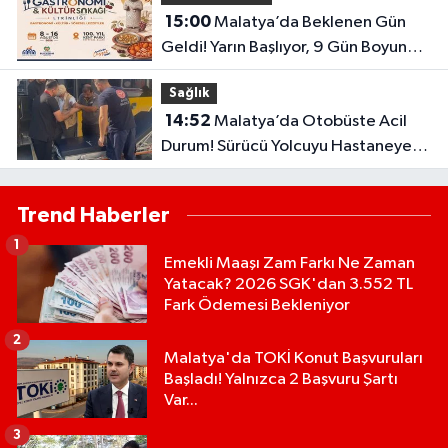
15:00
Malatya’da Beklenen Gün
Geldi! Yarın Başlıyor, 9 Gün Boyunca
Sürecek
Sağlık
14:52
Malatya’da Otobüste Acil
Durum! Sürücü Yolcuyu Hastaneye
Yetiştirdi
Trend Haberler
1
Emekli Maaşı Zam Farkı Ne Zaman
Yatacak? 2026 SGK'dan 3.552 TL
Fark Ödemesi Bekleniyor
2
Malatya'da TOKİ Konut Başvuruları
Başladı! Yalnızca 2 Başvuru Şartı
Var...
3