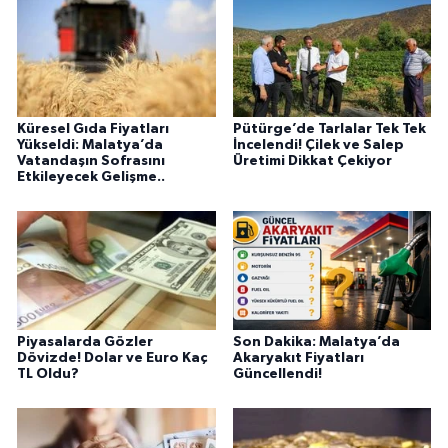
Küresel Gıda Fiyatları
Pütürge’de Tarlalar Tek Tek
Yükseldi: Malatya’da
İncelendi! Çilek ve Salep
Vatandaşın Sofrasını
Üretimi Dikkat Çekiyor
Etkileyecek Gelişme..
Piyasalarda Gözler
Son Dakika: Malatya’da
Dövizde! Dolar ve Euro Kaç
Akaryakıt Fiyatları
TL Oldu?
Güncellendi!