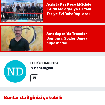
Açılışta Peş Peşe Müjdeler
Geldi! Malatya'ya 10 Yeni
Taziye Evi Daha Yapılacak
Amedspor’da Transfer
Bombası: Gözler Dünya
Kupası’nda!
EDITÖR HAKKINDA
Nihan Doğan
Bunlar da ilginizi çekebilir