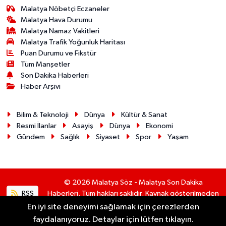
Malatya Nöbetçi Eczaneler
Malatya Hava Durumu
Malatya Namaz Vakitleri
Malatya Trafik Yoğunluk Haritası
Puan Durumu ve Fikstür
Tüm Manşetler
Son Dakika Haberleri
Haber Arşivi
Bilim & Teknoloji
Dünya
Kültür & Sanat
Resmi İlanlar
Asayiş
Dünya
Ekonomi
Gündem
Sağlık
Siyaset
Spor
Yaşam
© 2026 Malatya Söz - Malatya Son Dakika
RSS
Haberleri. Tüm hakları saklıdır. Kaynak gösterilmeden
alıntı yapılamaz.
En iyi site deneyimi sağlamak için çerezlerden
faydalanıyoruz. Detaylar için lütfen tıklayın.