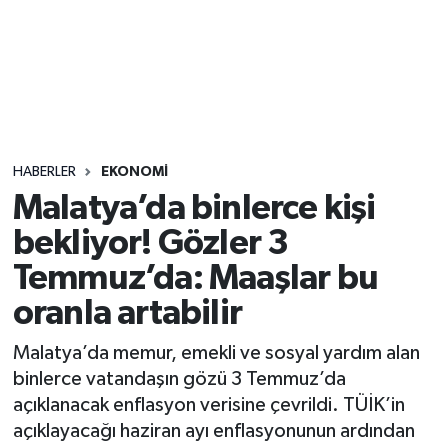
Sağlık
Seri İlan
Siyaset
HABERLER
EKONOMI
Spor
Malatya’da binlerce kişi
bekliyor! Gözler 3
Yaşam
Temmuz’da: Maaşlar bu
oranla artabilir
Malatya’da memur, emekli ve sosyal yardım alan
binlerce vatandaşın gözü 3 Temmuz’da
açıklanacak enflasyon verisine çevrildi. TÜİK’in
açıklayacağı haziran ayı enflasyonunun ardından