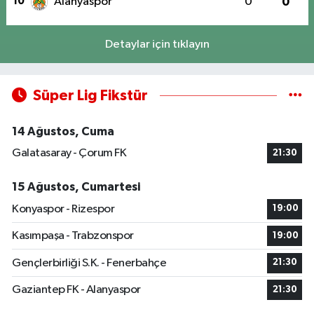
10
Alanyaspor
0
0
Detaylar için tıklayın
Süper Lig Fikstür
14 Ağustos, Cuma
Galatasaray - Çorum FK
21:30
15 Ağustos, Cumartesi
Konyaspor - Rizespor
19:00
Kasımpaşa - Trabzonspor
19:00
Gençlerbirliği S.K. - Fenerbahçe
21:30
Gaziantep FK - Alanyaspor
21:30