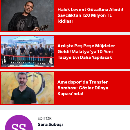
Haluk Levent Gözaltına Alındı!
Savcılıktan 120 Milyon TL
İddiası
Açılışta Peş Peşe Müjdeler
Geldi! Malatya'ya 10 Yeni
Taziye Evi Daha Yapılacak
Amedspor’da Transfer
Bombası: Gözler Dünya
Kupası’nda!
EDITÖR
Sara Subaşı