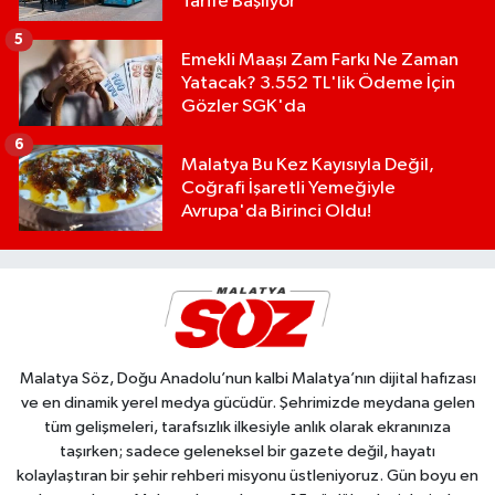
Tarife Başlıyor
5
Emekli Maaşı Zam Farkı Ne Zaman
Yatacak? 3.552 TL'lik Ödeme İçin
Gözler SGK'da
6
Malatya Bu Kez Kayısıyla Değil,
Coğrafi İşaretli Yemeğiyle
Avrupa'da Birinci Oldu!
Malatya Söz, Doğu Anadolu’nun kalbi Malatya’nın dijital hafızası
ve en dinamik yerel medya gücüdür. Şehrimizde meydana gelen
tüm gelişmeleri, tarafsızlık ilkesiyle anlık olarak ekranınıza
taşırken; sadece geleneksel bir gazete değil, hayatı
kolaylaştıran bir şehir rehberi misyonu üstleniyoruz. Gün boyu en