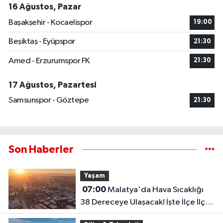
16 Ağustos, Pazar
Başakşehir - Kocaelispor
19:00
Beşiktaş - Eyüpspor
21:30
Amed - Erzurumspor FK
21:30
17 Ağustos, Pazartesi
Samsunspor - Göztepe
21:30
Son Haberler
Yaşam
07:00
Malatya'da Hava Sıcaklığı
38 Dereceye Ulaşacak! İşte İlçe İlçe
Hava Durumu