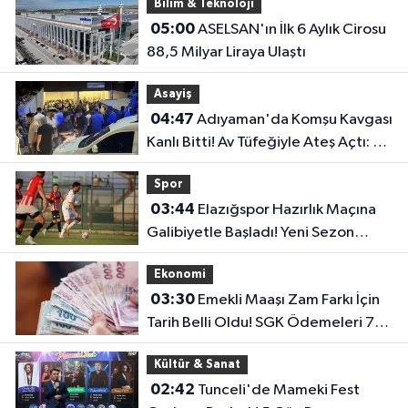
Bilim & Teknoloji
05:00
ASELSAN'ın İlk 6 Aylık Cirosu
88,5 Milyar Liraya Ulaştı
Asayiş
04:47
Adıyaman'da Komşu Kavgası
Kanlı Bitti! Av Tüfeğiyle Ateş Açtı: 1
Ölü, 1 Yaralı
Spor
03:44
Elazığspor Hazırlık Maçına
Galibiyetle Başladı! Yeni Sezon
Öncesi Umut Veren Performans
Ekonomi
03:30
Emekli Maaşı Zam Farkı İçin
Tarih Belli Oldu! SGK Ödemeleri 7
Ağustos'ta Başlıyor
Kültür & Sanat
02:42
Tunceli'de Mameki Fest