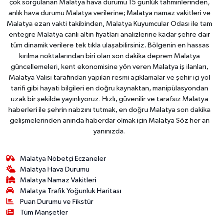
çok sorgulanan Malatya hava durumu 15 günlük tahminlerinden,
anlık hava durumu Malatya verilerine; Malatya namaz vakitleri ve
Malatya ezan vakti takibinden, Malatya Kuyumcular Odası ile tam
entegre Malatya canlı altın fiyatları analizlerine kadar şehre dair
tüm dinamik verilere tek tıkla ulaşabilirsiniz. Bölgenin en hassas
kırılma noktalarından biri olan son dakika deprem Malatya
güncellemeleri, kent ekonomisine yön veren Malatya iş ilanları,
Malatya Valisi tarafından yapılan resmi açıklamalar ve şehir içi yol
tarifi gibi hayati bilgileri en doğru kaynaktan, manipülasyondan
uzak bir şekilde yayınlıyoruz. Hızlı, güvenilir ve tarafsız Malatya
haberleri ile şehrin nabzını tutmak, en doğru Malatya son dakika
gelişmelerinden anında haberdar olmak için Malatya Söz her an
yanınızda.
Malatya Nöbetçi Eczaneler
Malatya Hava Durumu
Malatya Namaz Vakitleri
Malatya Trafik Yoğunluk Haritası
Puan Durumu ve Fikstür
Tüm Manşetler