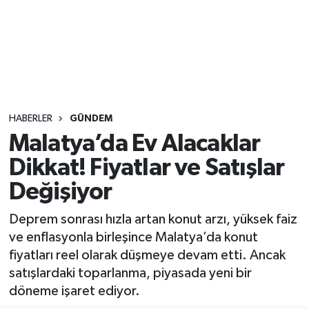
Sağlık
Seri İlan
Siyaset
HABERLER
GÜNDEM
Spor
Malatya’da Ev Alacaklar
Dikkat! Fiyatlar ve Satışlar
Yaşam
Değişiyor
Deprem sonrası hızla artan konut arzı, yüksek faiz
ve enflasyonla birleşince Malatya’da konut
fiyatları reel olarak düşmeye devam etti. Ancak
satışlardaki toparlanma, piyasada yeni bir
döneme işaret ediyor.