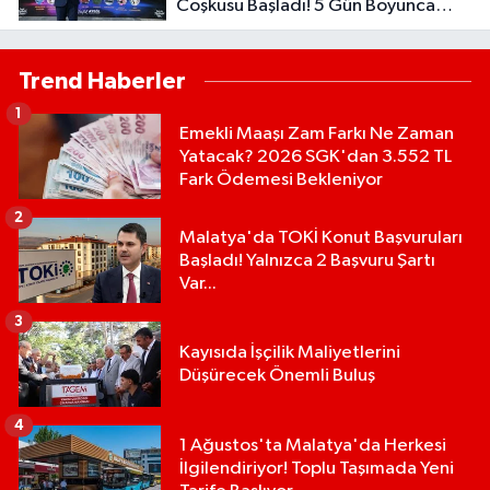
Coşkusu Başladı! 5 Gün Boyunca
Etkinlikler Düzenlenecek
Trend Haberler
1
Emekli Maaşı Zam Farkı Ne Zaman
Yatacak? 2026 SGK'dan 3.552 TL
Fark Ödemesi Bekleniyor
2
Malatya'da TOKİ Konut Başvuruları
Başladı! Yalnızca 2 Başvuru Şartı
Var...
3
Kayısıda İşçilik Maliyetlerini
Düşürecek Önemli Buluş
4
1 Ağustos'ta Malatya'da Herkesi
İlgilendiriyor! Toplu Taşımada Yeni