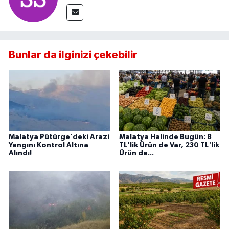
Bunlar da ilginizi çekebilir
Malatya Pütürge'deki Arazi
Malatya Halinde Bugün: 8
Yangını Kontrol Altına
TL'lik Ürün de Var, 230 TL'lik
Alındı!
Ürün de...