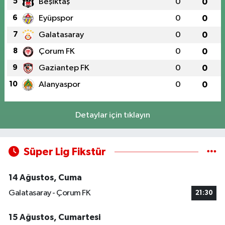
5
Beşiktaş
0
0
6
Eyüpspor
0
0
7
Galatasaray
0
0
8
Çorum FK
0
0
9
Gaziantep FK
0
0
10
Alanyaspor
0
0
Detaylar için tıklayın
Süper Lig Fikstür
14 Ağustos, Cuma
Galatasaray - Çorum FK
21:30
15 Ağustos, Cumartesi