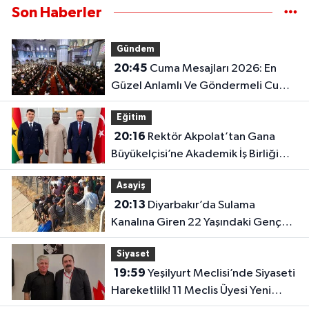
Son Haberler
Gündem
20:45
Cuma Mesajları 2026: En
Güzel Anlamlı Ve Göndermeli Cuma
Sözleri..
Eğitim
20:16
Rektör Akpolat’tan Gana
Büyükelçisi’ne Akademik İş Birliği
Ziyareti!
Asayiş
20:13
Diyarbakır’da Sulama
Kanalına Giren 22 Yaşındaki Genç
Hayatını Kaybetti!
Siyaset
19:59
Yeşilyurt Meclisi’nde Siyaseti
Hareketlilk! 11 Meclis Üyesi Yeni
Parti’ye Katıldı..