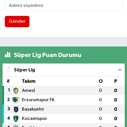
Gönder
Süper Lig Puan Durumu
Süper Lig
#
Takım
O
P
1
Amed
0
0
2
Erzurumspor FK
0
0
3
Başakşehir
0
0
4
Kocaelispor
0
0