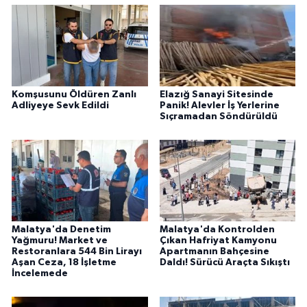
Komşusunu Öldüren Zanlı
Elazığ Sanayi Sitesinde
Adliyeye Sevk Edildi
Panik! Alevler İş Yerlerine
Sıçramadan Söndürüldü
Malatya'da Denetim
Malatya'da Kontrolden
Yağmuru! Market ve
Çıkan Hafriyat Kamyonu
Restoranlara 544 Bin Lirayı
Apartmanın Bahçesine
Aşan Ceza, 18 İşletme
Daldı! Sürücü Araçta Sıkıştı
İncelemede