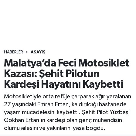
Sağlık
Seri İlan
Siyaset
HABERLER
ASAYIŞ
Spor
Malatya’da Feci Motosiklet
Kazası: Şehit Pilotun
Yaşam
Kardeşi Hayatını Kaybetti
Motosikletiyle orta refüje çarparak ağır yaralanan
27 yaşındaki Emrah Ertan, kaldırıldığı hastanede
yaşam mücadelesini kaybetti. Şehit Pilot Yüzbaşı
Gökhan Ertan’ın kardeşi olan genç mühendisin
ölümü ailesini ve yakınlarını yasa boğdu.