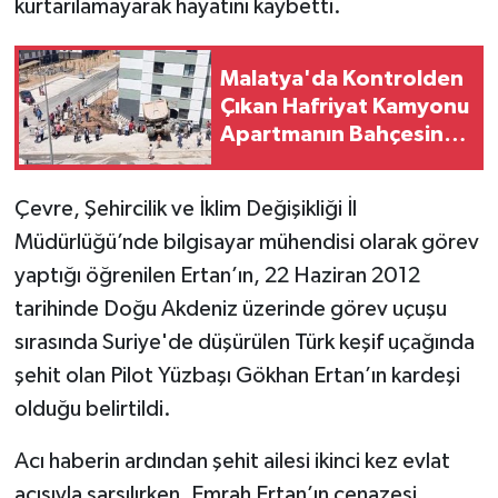
kurtarılamayarak hayatını kaybetti.
Malatya'da Kontrolden
Çıkan Hafriyat Kamyonu
Apartmanın Bahçesine
Daldı! Sürücü Araçta
Sıkıştı
Çevre, Şehircilik ve İklim Değişikliği İl
Müdürlüğü’nde bilgisayar mühendisi olarak görev
yaptığı öğrenilen Ertan’ın, 22 Haziran 2012
tarihinde Doğu Akdeniz üzerinde görev uçuşu
sırasında Suriye'de düşürülen Türk keşif uçağında
şehit olan Pilot Yüzbaşı Gökhan Ertan’ın kardeşi
olduğu belirtildi.
Acı haberin ardından şehit ailesi ikinci kez evlat
acısıyla sarsılırken, Emrah Ertan’ın cenazesi