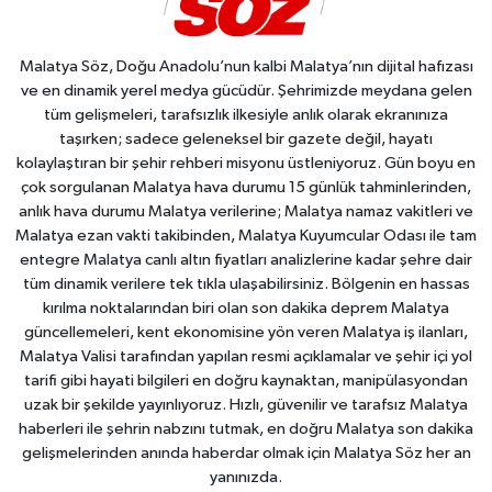
Malatya Söz, Doğu Anadolu’nun kalbi Malatya’nın dijital hafızası
ve en dinamik yerel medya gücüdür. Şehrimizde meydana gelen
tüm gelişmeleri, tarafsızlık ilkesiyle anlık olarak ekranınıza
taşırken; sadece geleneksel bir gazete değil, hayatı
kolaylaştıran bir şehir rehberi misyonu üstleniyoruz. Gün boyu en
çok sorgulanan Malatya hava durumu 15 günlük tahminlerinden,
anlık hava durumu Malatya verilerine; Malatya namaz vakitleri ve
Malatya ezan vakti takibinden, Malatya Kuyumcular Odası ile tam
entegre Malatya canlı altın fiyatları analizlerine kadar şehre dair
tüm dinamik verilere tek tıkla ulaşabilirsiniz. Bölgenin en hassas
kırılma noktalarından biri olan son dakika deprem Malatya
güncellemeleri, kent ekonomisine yön veren Malatya iş ilanları,
Malatya Valisi tarafından yapılan resmi açıklamalar ve şehir içi yol
tarifi gibi hayati bilgileri en doğru kaynaktan, manipülasyondan
uzak bir şekilde yayınlıyoruz. Hızlı, güvenilir ve tarafsız Malatya
haberleri ile şehrin nabzını tutmak, en doğru Malatya son dakika
gelişmelerinden anında haberdar olmak için Malatya Söz her an
yanınızda.