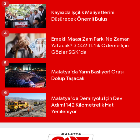
3
Kayısıda İşçilik Maliyetlerini
Düşürecek Önemli Buluş
4
Emekli Maaşı Zam Farkı Ne Zaman
Yatacak? 3.552 TL'lik Ödeme İçin
Gözler SGK'da
5
Malatya’da Yarın Başlıyor! Orası
Dolup Taşacak
6
Malatya'da Demiryolu İçin Dev
Adım! 142 Kilometrelik Hat
Yenileniyor