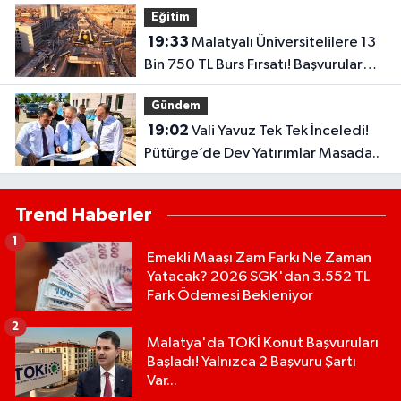
Eğitim
19:33
Malatyalı Üniversitelilere 13
Bin 750 TL Burs Fırsatı! Başvurular
Başlıyor...
Gündem
19:02
Vali Yavuz Tek Tek İnceledi!
Pütürge’de Dev Yatırımlar Masada..
Trend Haberler
1
Emekli Maaşı Zam Farkı Ne Zaman
Yatacak? 2026 SGK'dan 3.552 TL
Fark Ödemesi Bekleniyor
2
Malatya'da TOKİ Konut Başvuruları
Başladı! Yalnızca 2 Başvuru Şartı
Var...