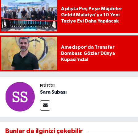
Açılışta Peş Peşe Müjdeler
Geldi! Malatya'ya 10 Yeni
Taziye Evi Daha Yapılacak
Amedspor’da Transfer
Bombası: Gözler Dünya
Kupası’nda!
EDITÖR
Sara Subaşı
Bunlar da ilginizi çekebilir