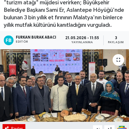
"turizm atağı" müjdesi verirken; Büyükşehir
Belediye Başkanı Sami Er, Aslantepe Höyüğü'nde
bulunan 3 bin yıllık et fırınının Malatya'nın binlerce
yıllık mutfak kültürünü kanıtladığını vurguladı.
FURKAN BURAK ABACI
21.05.2026 - 11:55
3
EDITÖR
YAYINLANMA
PAYLAŞIM
Paylaş
-
+