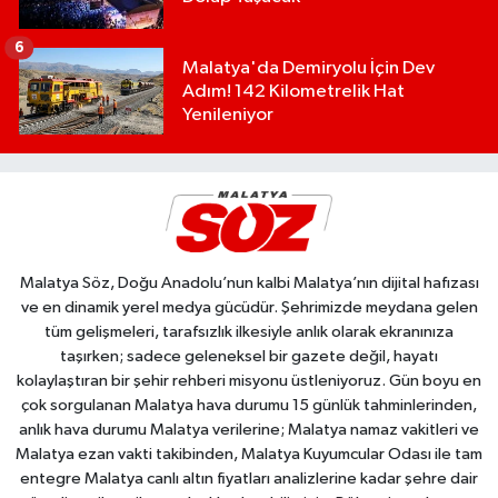
6
Malatya'da Demiryolu İçin Dev
Adım! 142 Kilometrelik Hat
Yenileniyor
Malatya Söz, Doğu Anadolu’nun kalbi Malatya’nın dijital hafızası
ve en dinamik yerel medya gücüdür. Şehrimizde meydana gelen
tüm gelişmeleri, tarafsızlık ilkesiyle anlık olarak ekranınıza
taşırken; sadece geleneksel bir gazete değil, hayatı
kolaylaştıran bir şehir rehberi misyonu üstleniyoruz. Gün boyu en
çok sorgulanan Malatya hava durumu 15 günlük tahminlerinden,
anlık hava durumu Malatya verilerine; Malatya namaz vakitleri ve
Malatya ezan vakti takibinden, Malatya Kuyumcular Odası ile tam
entegre Malatya canlı altın fiyatları analizlerine kadar şehre dair