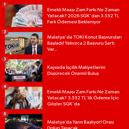
1
Emekli Maaşı Zam Farkı Ne Zaman
Yatacak? 2026 SGK'dan 3.552 TL
Fark Ödemesi Bekleniyor
2
Malatya'da TOKİ Konut Başvuruları
Başladı! Yalnızca 2 Başvuru Şartı
Var...
3
Kayısıda İşçilik Maliyetlerini
Düşürecek Önemli Buluş
4
Emekli Maaşı Zam Farkı Ne Zaman
Yatacak? 3.552 TL'lik Ödeme İçin
Gözler SGK'da
5
Malatya’da Yarın Başlıyor! Orası
Dolup Taşacak