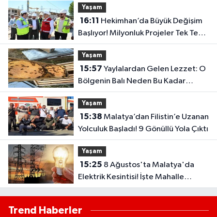
Yaşam
16:11
Hekimhan’da Büyük Değişim
Başlıyor! Milyonluk Projeler Tek Tek
Hayata Geçiyor
Yaşam
15:57
Yaylalardan Gelen Lezzet: O
Bölgenin Balı Neden Bu Kadar
Özel?
Yaşam
15:38
Malatya’dan Filistin’e Uzanan
Yolculuk Başladı! 9 Gönüllü Yola Çıktı
Yaşam
15:25
8 Ağustos'ta Malatya'da
Elektrik Kesintisi! İşte Mahalle
Mahalle Kesinti Listesi..
Trend Haberler