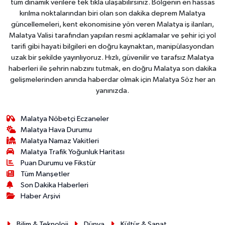
tüm dinamik verilere tek tıkla ulaşabilirsiniz. Bölgenin en hassas
kırılma noktalarından biri olan son dakika deprem Malatya
güncellemeleri, kent ekonomisine yön veren Malatya iş ilanları,
Malatya Valisi tarafından yapılan resmi açıklamalar ve şehir içi yol
tarifi gibi hayati bilgileri en doğru kaynaktan, manipülasyondan
uzak bir şekilde yayınlıyoruz. Hızlı, güvenilir ve tarafsız Malatya
haberleri ile şehrin nabzını tutmak, en doğru Malatya son dakika
gelişmelerinden anında haberdar olmak için Malatya Söz her an
yanınızda.
Malatya Nöbetçi Eczaneler
Malatya Hava Durumu
Malatya Namaz Vakitleri
Malatya Trafik Yoğunluk Haritası
Puan Durumu ve Fikstür
Tüm Manşetler
Son Dakika Haberleri
Haber Arşivi
Bilim & Teknoloji
Dünya
Kültür & Sanat