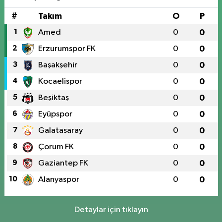
#
Takım
O
P
1
Amed
0
0
2
Erzurumspor FK
0
0
3
Başakşehir
0
0
4
Kocaelispor
0
0
5
Beşiktaş
0
0
6
Eyüpspor
0
0
7
Galatasaray
0
0
8
Çorum FK
0
0
9
Gaziantep FK
0
0
10
Alanyaspor
0
0
Detaylar için tıklayın