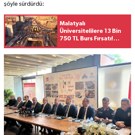
şöyle sürdürdü:
Malatyalı
Üniversitelilere 13 Bin
750 TL Burs Fırsatı!
Başvurular Başlıyor...