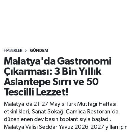
Sağlık
Seri İlan
Siyaset
HABERLER
GÜNDEM
Spor
Malatya'da Gastronomi
Çıkarması: 3 Bin Yıllık
Yaşam
Aslantepe Sırrı ve 50
Tescilli Lezzet!
Malatya'da 21-27 Mayıs Türk Mutfağı Haftası
etkinlikleri, Sanat Sokağı Çamlıca Restoran'da
düzenlenen dev basın toplantısıyla başladı.
Malatya Valisi Seddar Yavuz 2026-2027 yılları için