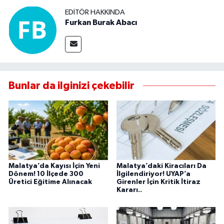
EDITÖR HAKKINDA
Furkan Burak Abacı
Bunlar da ilginizi çekebilir
Malatya’da Kayısı İçin Yeni
Malatya’daki Kiracıları Da
Dönem! 10 İlçede 300
İlgilendiriyor! UYAP’a
Üretici Eğitime Alınacak
Girenler İçin Kritik İtiraz
Kararı..