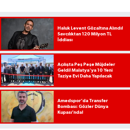
Haluk Levent Gözaltına Alındı!
Savcılıktan 120 Milyon TL
İddiası
Açılışta Peş Peşe Müjdeler
Geldi! Malatya'ya 10 Yeni
Taziye Evi Daha Yapılacak
Amedspor’da Transfer
Bombası: Gözler Dünya
Kupası’nda!