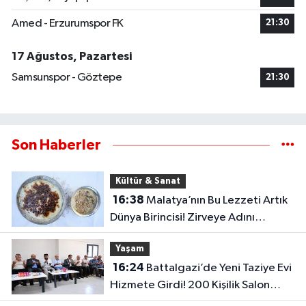
Amed - Erzurumspor FK
21:30
17 Ağustos, Pazartesi
Samsunspor - Göztepe
21:30
Son Haberler
Kültür & Sanat
16:38
Malatya’nın Bu Lezzeti Artık
Dünya Birincisi! Zirveye Adını
Yazdırdı
Yaşam
16:24
Battalgazi’de Yeni Taziye Evi
Hizmete Girdi! 200 Kişilik Salon
Dikkat Çekti