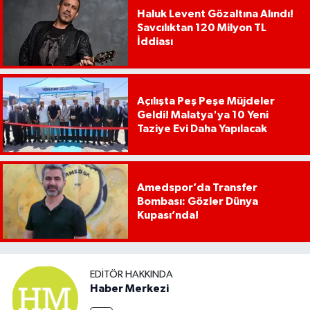
Haluk Levent Gözaltına Alındı!
Savcılıktan 120 Milyon TL
İddiası
Açılışta Peş Peşe Müjdeler
Geldi! Malatya'ya 10 Yeni
Taziye Evi Daha Yapılacak
Amedspor’da Transfer
Bombası: Gözler Dünya
Kupası’nda!
EDITÖR HAKKINDA
Haber Merkezi