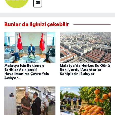
Bunlar da ilginizi çekebilir
Malatya İçin Beklenen
Malatya’da Herkes Bu Günü
Tarihler Açıklandı!
Bekliyordu! Anahtarlar
Havalimanı ve Çevre Yolu
Sahiplerini Buluyor
Açılıyor..