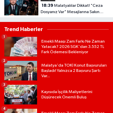
18:39
Malatyalılar Dikkat! "Ceza
Dosyanız Var" Mesajlarına Sakın
Kanmayın
Trend Haberler
1
Emekli Maaşı Zam Farkı Ne Zaman
Yatacak? 2026 SGK'dan 3.552 TL
Fark Ödemesi Bekleniyor
2
Malatya'da TOKİ Konut Başvuruları
Başladı! Yalnızca 2 Başvuru Şartı
Var...
3
Kayısıda İşçilik Maliyetlerini
Düşürecek Önemli Buluş
4