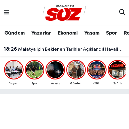
Asayiş
Malatya Nöbetçi Eczaneler
Gündem
Yazarlar
Ekonomi
Yaşam
Spor
Re
Bilim & Teknoloji
Malatya Hava Durumu
18:26
Malatya İçin Beklenen Tarihler Açıklandı! Havalimanı ve Çevre Yolu Açılıyor..
Dünya
Malatya Namaz Vakitleri
Eğitim
Malatya Trafik Yoğunluk Haritası
Ekonomi
Süper Lig Puan Durumu ve Fikstür
Yaşam
Spor
Asayiş
Gündem
Kültür
Sağlık
Gündem
Tüm Manşetler
Kültür & Sanat
Son Dakika Haberleri
Resmi İlanlar
Haber Arşivi