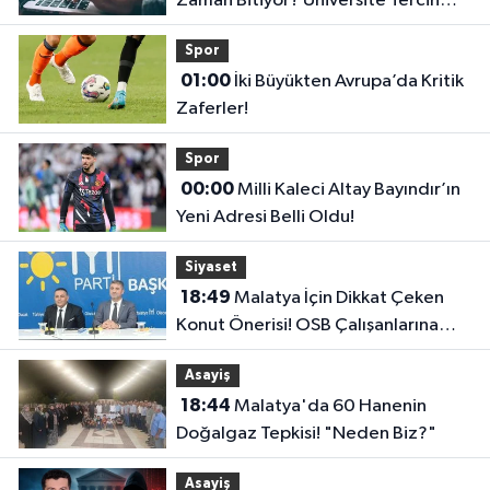
Zaman Bitiyor? Üniversite Tercih
Sonuçları Açıklandı Mı?
Spor
01:00
İki Büyükten Avrupa’da Kritik
Zaferler!
Spor
00:00
Milli Kaleci Altay Bayındır’ın
Yeni Adresi Belli Oldu!
Siyaset
18:49
Malatya İçin Dikkat Çeken
Konut Önerisi! OSB Çalışanlarına
Faizsiz Ev Çağrısı..
Asayiş
18:44
Malatya'da 60 Hanenin
Doğalgaz Tepkisi! "Neden Biz?"
Asayiş