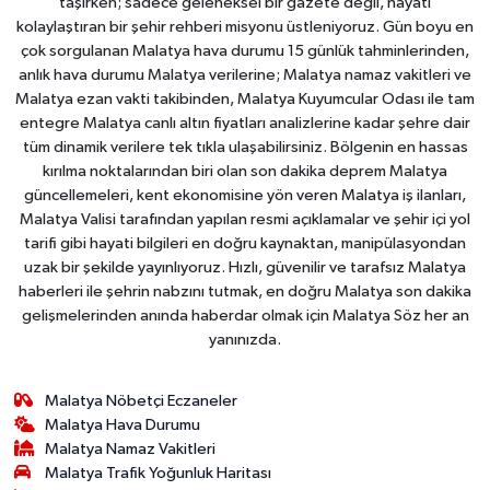
taşırken; sadece geleneksel bir gazete değil, hayatı
kolaylaştıran bir şehir rehberi misyonu üstleniyoruz. Gün boyu en
çok sorgulanan Malatya hava durumu 15 günlük tahminlerinden,
anlık hava durumu Malatya verilerine; Malatya namaz vakitleri ve
Malatya ezan vakti takibinden, Malatya Kuyumcular Odası ile tam
entegre Malatya canlı altın fiyatları analizlerine kadar şehre dair
tüm dinamik verilere tek tıkla ulaşabilirsiniz. Bölgenin en hassas
kırılma noktalarından biri olan son dakika deprem Malatya
güncellemeleri, kent ekonomisine yön veren Malatya iş ilanları,
Malatya Valisi tarafından yapılan resmi açıklamalar ve şehir içi yol
tarifi gibi hayati bilgileri en doğru kaynaktan, manipülasyondan
uzak bir şekilde yayınlıyoruz. Hızlı, güvenilir ve tarafsız Malatya
haberleri ile şehrin nabzını tutmak, en doğru Malatya son dakika
gelişmelerinden anında haberdar olmak için Malatya Söz her an
yanınızda.
Malatya Nöbetçi Eczaneler
Malatya Hava Durumu
Malatya Namaz Vakitleri
Malatya Trafik Yoğunluk Haritası