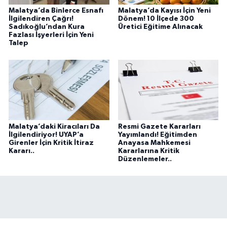
Malatya’da Binlerce Esnafı
Malatya’da Kayısı İçin Yeni
İlgilendiren Çağrı!
Dönem! 10 İlçede 300
Sadıkoğlu’ndan Kura
Üretici Eğitime Alınacak
Fazlası İşyerleri İçin Yeni
Talep
Malatya’daki Kiracıları Da
Resmi Gazete Kararları
İlgilendiriyor! UYAP’a
Yayımlandı! Eğitimden
Girenler İçin Kritik İtiraz
Anayasa Mahkemesi
Kararı..
Kararlarına Kritik
Düzenlemeler..