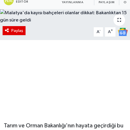
EDITÖR
YAYINLANMA
PAYLAŞIM
OK
Paylaş
-
+
A
A
Tarım ve Orman Bakanlığı'nın hayata geçirdiği bu