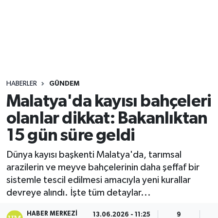
Sağlık
Seri İlan
Siyaset
HABERLER
GÜNDEM
Spor
Malatya'da kayısı bahçeleri
olanlar dikkat: Bakanlıktan
Yaşam
15 gün süre geldi
Dünya kayısı başkenti Malatya'da, tarımsal
arazilerin ve meyve bahçelerinin daha şeffaf bir
sistemle tescil edilmesi amacıyla yeni kurallar
devreye alındı. İşte tüm detaylar...
HABER MERKEZI
13.06.2026 - 11:25
9