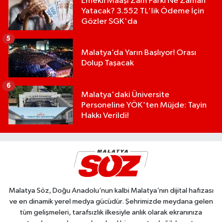
Emekli Maaşı Zam Farkı Ne Zaman
Yatacak? 3.552 TL'lik Ödeme İçin
Gözler SGK'da
5
Malatya’da Yarın Başlıyor! Orası
Dolup Taşacak
6
Malatya'daki Üniversite
Personeline YÖK'ten Müjde: Tayin
Hakkı Verildi!
Malatya Söz, Doğu Anadolu’nun kalbi Malatya’nın dijital hafızası
ve en dinamik yerel medya gücüdür. Şehrimizde meydana gelen
tüm gelişmeleri, tarafsızlık ilkesiyle anlık olarak ekranınıza