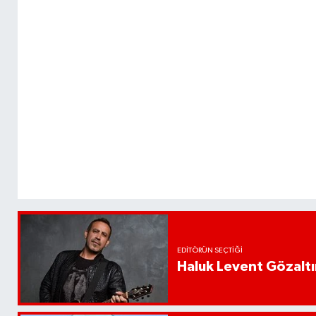
EDITÖRÜN SEÇTIĞI
Haluk Levent Gözaltın