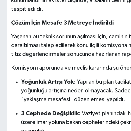
konumlandırılmak istendiğinde, arsaların derinliğ
tespit edildi.
Çözüm İçin Mesafe 3 Metreye İndirildi
Yaşanan bu teknik sorunun aşılması için, caminin 
daraltılması talep edilerek konu ilgili komisyona
titiz değerlendirmeler sonucunda hazırlanan rap
Komisyon raporunda ve meclis kararında şu öneml
Yoğunluk Artışı Yok:
Yapılan bu plan tadila
yoğunluğu artışına neden olmayacak. Sadece 
"yaklaşma mesafesi" düzenlemesi yapıldı.
3 Cephede Değişiklik:
Vaziyet planındaki ha
üzere imar yoluna bakan cephelerindeki çe
düşürüldü.