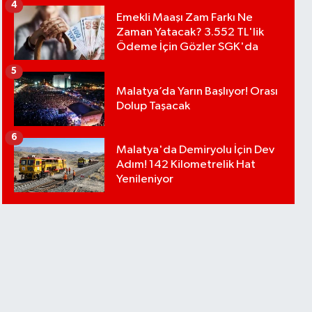
4
Emekli Maaşı Zam Farkı Ne
Zaman Yatacak? 3.552 TL'lik
Ödeme İçin Gözler SGK'da
5
Malatya’da Yarın Başlıyor! Orası
Dolup Taşacak
6
Malatya'da Demiryolu İçin Dev
Adım! 142 Kilometrelik Hat
Yenileniyor