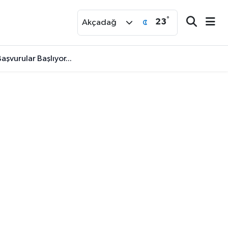
°
23
r
Akçadağ
aşvurular Başlıyor...
ar Masada..