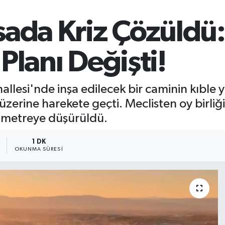
sada Kriz Çözüldü
Planı Değişti!
hallesi'nde inşa edilecek bir caminin kı
erine harekete geçti. Meclisten oy birliğiy
 metreye düşürüldü.
1 DK
OKUNMA SÜRESI