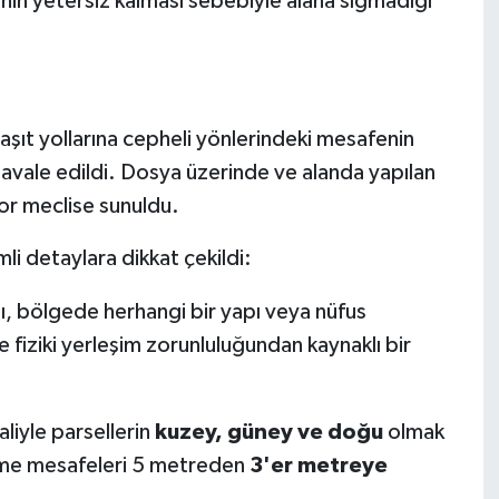
inin yetersiz kalması sebebiyle alana sığmadığı
taşıt yollarına cepheli yönlerindeki mesafenin
 havale edildi. Dosya üzerinde ve alanda yapılan
or meclise sunuldu.
i detaylara dikkat çekildi:
tı, bölgede herhangi bir yapı veya nüfus
fiziki yerleşim zorunluluğundan kaynaklı bir
liyle parsellerin
kuzey, güney ve doğu
olmak
kme mesafeleri 5 metreden
3'er metreye