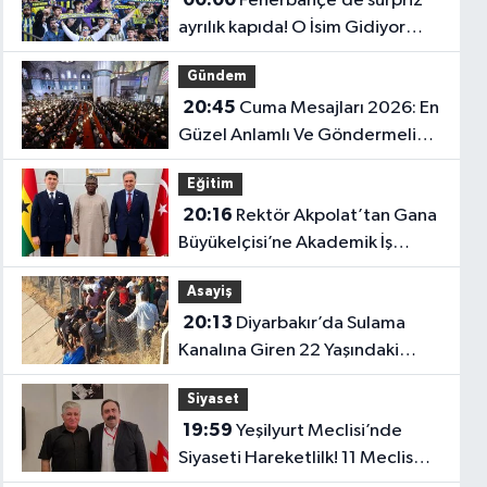
Fenerbahçe’de sürpriz
ayrılık kapıda! O İsim Gidiyor
mu?
Gündem
20:45
Cuma Mesajları 2026: En
Güzel Anlamlı Ve Göndermeli
Cuma Sözleri..
Eğitim
20:16
Rektör Akpolat’tan Gana
Büyükelçisi’ne Akademik İş
Birliği Ziyareti!
Asayiş
20:13
Diyarbakır’da Sulama
Kanalına Giren 22 Yaşındaki
Genç Hayatını Kaybetti!
Siyaset
19:59
Yeşilyurt Meclisi’nde
Siyaseti Hareketlilk! 11 Meclis
Üyesi Yeni Parti’ye Katıldı..