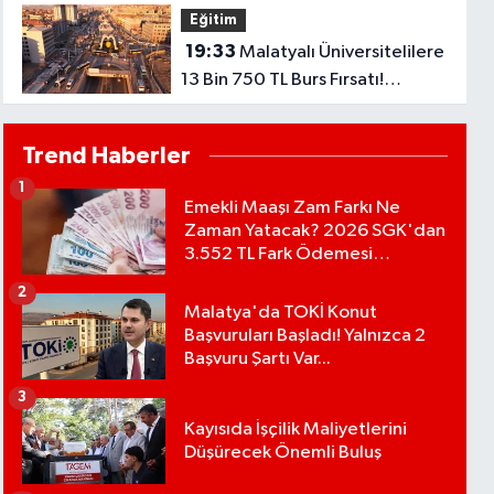
Eğitim
19:33
Malatyalı Üniversitelilere
13 Bin 750 TL Burs Fırsatı!
Başvurular Başlıyor...
Trend Haberler
1
Emekli Maaşı Zam Farkı Ne
Zaman Yatacak? 2026 SGK'dan
3.552 TL Fark Ödemesi
Bekleniyor
2
Malatya'da TOKİ Konut
Başvuruları Başladı! Yalnızca 2
Başvuru Şartı Var...
3
Kayısıda İşçilik Maliyetlerini
Düşürecek Önemli Buluş