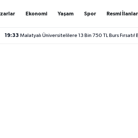
zarlar
Ekonomi
Yaşam
Spor
Resmi İlanla
19:33
Malatyalı Üniversitelilere 13 Bin 750 TL Burs Fırsatı! B
19:02
Vali Yavuz Tek Tek İnceledi! Pütürge’de Dev Yatırıml