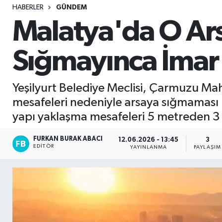
HABERLER
GÜNDEM
Sağlık
Malatya'da O Ar
Seri İlan
Sığmayınca İmar 
Siyaset
Yeşilyurt Belediye Meclisi, Çarmuzu Ma
Spor
mesafeleri nedeniyle arsaya sığmaması üz
yapı yaklaşma mesafeleri 5 metreden 3
Yaşam
FURKAN BURAK ABACI
12.06.2026 - 13:45
3
EDITÖR
YAYINLANMA
PAYLAŞIM