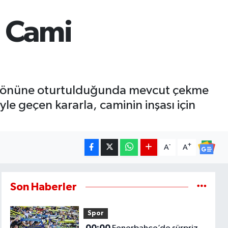
: Cami
ble yönüne oturtulduğunda mevcut çekme
le geçen kararla, caminin inşası için
-
+
A
A
Son Haberler
Spor
00:00