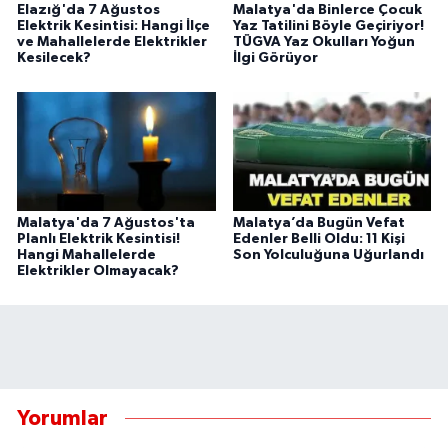
Elazığ'da 7 Ağustos
Malatya'da Binlerce Çocuk
Elektrik Kesintisi: Hangi İlçe
Yaz Tatilini Böyle Geçiriyor!
ve Mahallelerde Elektrikler
TÜGVA Yaz Okulları Yoğun
Kesilecek?
İlgi Görüyor
Malatya'da 7 Ağustos'ta
Malatya’da Bugün Vefat
Planlı Elektrik Kesintisi!
Edenler Belli Oldu: 11 Kişi
Hangi Mahallelerde
Son Yolculuğuna Uğurlandı
Elektrikler Olmayacak?
Yorumlar