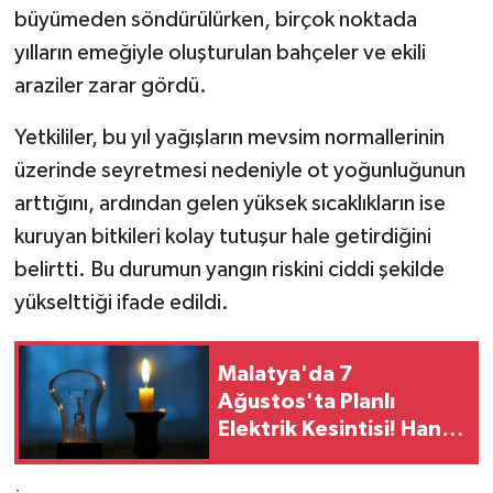
büyümeden söndürülürken, birçok noktada
yılların emeğiyle oluşturulan bahçeler ve ekili
araziler zarar gördü.
Yetkililer, bu yıl yağışların mevsim normallerinin
üzerinde seyretmesi nedeniyle ot yoğunluğunun
arttığını, ardından gelen yüksek sıcaklıkların ise
kuruyan bitkileri kolay tutuşur hale getirdiğini
belirtti. Bu durumun yangın riskini ciddi şekilde
yükselttiği ifade edildi.
Malatya'da 7
Ağustos'ta Planlı
Elektrik Kesintisi! Hangi
Mahallelerde Elektrikler
Olmayacak?