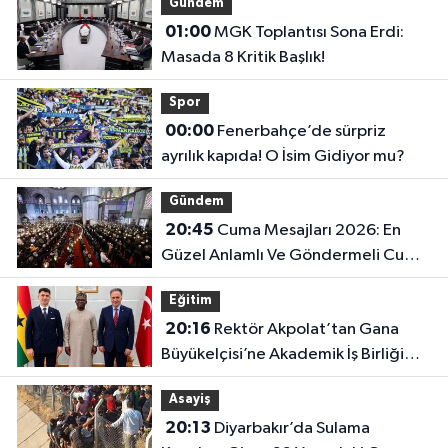
Gündem
01:00
MGK Toplantısı Sona Erdi:
Masada 8 Kritik Başlık!
Spor
00:00
Fenerbahçe’de sürpriz
ayrılık kapıda! O İsim Gidiyor mu?
Gündem
20:45
Cuma Mesajları 2026: En
Güzel Anlamlı Ve Göndermeli Cuma
Sözleri..
Eğitim
20:16
Rektör Akpolat’tan Gana
Büyükelçisi’ne Akademik İş Birliği
Ziyareti!
Asayiş
20:13
Diyarbakır’da Sulama