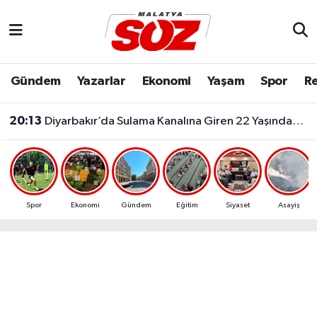
Asayiş
Malatya Nöbetçi Eczaneler
Gündem
Yazarlar
Ekonomi
Yaşam
Spor
Re
Bilim & Teknoloji
Malatya Hava Durumu
20:13
Diyarbakır’da Sulama Kanalına Giren 22 Yaşındaki Genç Hayatını Kaybetti!
Dünya
Malatya Namaz Vakitleri
Eğitim
Malatya Trafik Yoğunluk Haritası
Ekonomi
Süper Lig Puan Durumu ve Fikstür
Spor
Ekonomi
Gündem
Eğitim
Siyaset
Asayiş
Gündem
Tüm Manşetler
Kültür & Sanat
Son Dakika Haberleri
Resmi İlanlar
Haber Arşivi