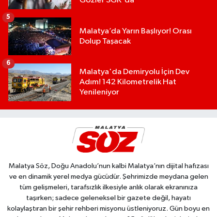
Gözler SGK'da
5
Malatya’da Yarın Başlıyor! Orası
Dolup Taşacak
6
Malatya'da Demiryolu İçin Dev
Adım! 142 Kilometrelik Hat
Yenileniyor
Malatya Söz, Doğu Anadolu’nun kalbi Malatya’nın dijital hafızası
ve en dinamik yerel medya gücüdür. Şehrimizde meydana gelen
tüm gelişmeleri, tarafsızlık ilkesiyle anlık olarak ekranınıza
taşırken; sadece geleneksel bir gazete değil, hayatı
kolaylaştıran bir şehir rehberi misyonu üstleniyoruz. Gün boyu en