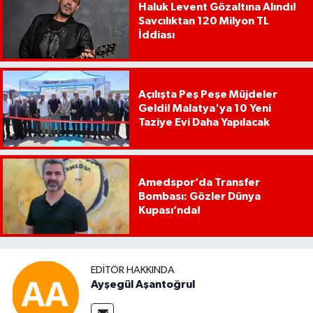
Haluk Levent Gözaltına Alındı!
Savcılıktan 120 Milyon TL
İddiası
Açılışta Peş Peşe Müjdeler
Geldi! Malatya'ya 10 Yeni
Taziye Evi Daha Yapılacak
Amedspor’da Transfer
Bombası: Gözler Dünya
Kupası’nda!
EDITÖR HAKKINDA
Ayşegül Aşantoğrul