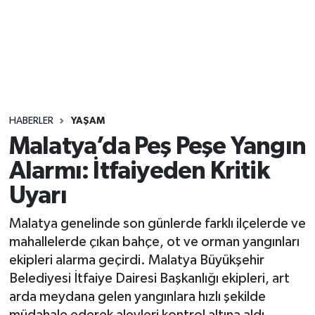
Sağlık
Seri İlan
Siyaset
HABERLER
YAŞAM
Spor
Malatya’da Peş Peşe Yangın
Alarmı: İtfaiyeden Kritik
Yaşam
Uyarı
Malatya genelinde son günlerde farklı ilçelerde ve
mahallelerde çıkan bahçe, ot ve orman yangınları
ekipleri alarma geçirdi. Malatya Büyükşehir
Belediyesi İtfaiye Dairesi Başkanlığı ekipleri, art
arda meydana gelen yangınlara hızlı şekilde
müdahale ederek alevleri kontrol altına aldı.