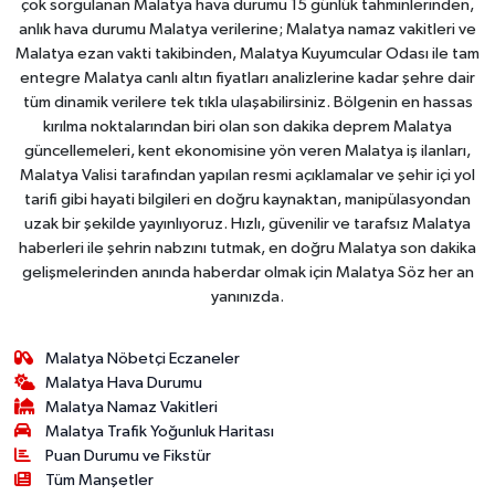
çok sorgulanan Malatya hava durumu 15 günlük tahminlerinden,
anlık hava durumu Malatya verilerine; Malatya namaz vakitleri ve
Malatya ezan vakti takibinden, Malatya Kuyumcular Odası ile tam
entegre Malatya canlı altın fiyatları analizlerine kadar şehre dair
tüm dinamik verilere tek tıkla ulaşabilirsiniz. Bölgenin en hassas
kırılma noktalarından biri olan son dakika deprem Malatya
güncellemeleri, kent ekonomisine yön veren Malatya iş ilanları,
Malatya Valisi tarafından yapılan resmi açıklamalar ve şehir içi yol
tarifi gibi hayati bilgileri en doğru kaynaktan, manipülasyondan
uzak bir şekilde yayınlıyoruz. Hızlı, güvenilir ve tarafsız Malatya
haberleri ile şehrin nabzını tutmak, en doğru Malatya son dakika
gelişmelerinden anında haberdar olmak için Malatya Söz her an
yanınızda.
Malatya Nöbetçi Eczaneler
Malatya Hava Durumu
Malatya Namaz Vakitleri
Malatya Trafik Yoğunluk Haritası
Puan Durumu ve Fikstür
Tüm Manşetler