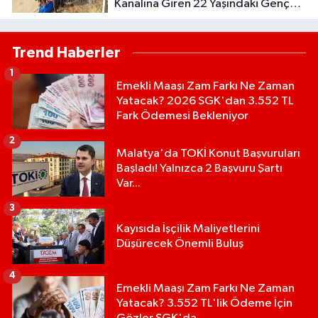
Kanalına Giren 22 Yaşındaki Genç
Hayatını Kaybetti!
Trend Haberler
1
Emekli Maaşı Zam Farkı Ne Zaman
Yatacak? 2026 SGK'dan 3.552 TL
Fark Ödemesi Bekleniyor
2
Malatya'da TOKİ Konut Başvuruları
Başladı! Yalnızca 2 Başvuru Şartı
Var...
3
Kayısıda İşçilik Maliyetlerini
Düşürecek Önemli Buluş
4
Emekli Maaşı Zam Farkı Ne Zaman
Yatacak? 3.552 TL'lik Ödeme İçin