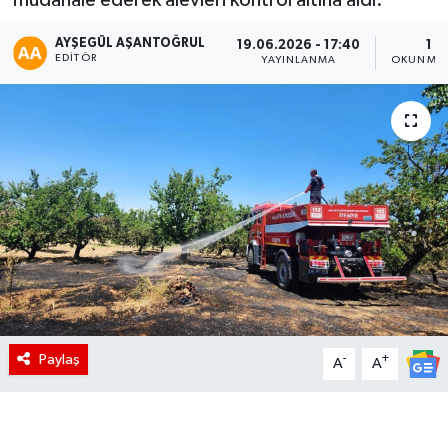
AYŞEGÜL AŞANTOĞRUL
19.06.2026 - 17:40
1 D
EDITÖR
YAYINLANMA
OKUNMA 
Paylaş
-
+
A
A