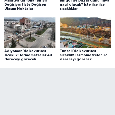
Malatya’da Yollar Bir Bir
Bingöl’de pazar günü hava
Değişiyor! İşte Değişen
nasıl olacak? İşte ilçe ilçe
Ulaşım Noktaları
sıcaklıklar
Adıyaman’da kavurucu
Tunceli’de kavurucu
sıcaklık! Termometreler 40
sıcaklık! Termometreler 37
dereceyi görecek
dereceyi görecek