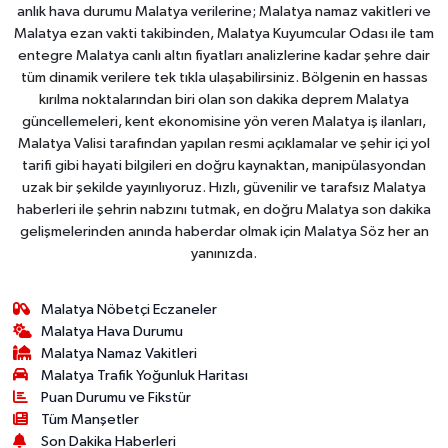
anlık hava durumu Malatya verilerine; Malatya namaz vakitleri ve
Malatya ezan vakti takibinden, Malatya Kuyumcular Odası ile tam
entegre Malatya canlı altın fiyatları analizlerine kadar şehre dair
tüm dinamik verilere tek tıkla ulaşabilirsiniz. Bölgenin en hassas
kırılma noktalarından biri olan son dakika deprem Malatya
güncellemeleri, kent ekonomisine yön veren Malatya iş ilanları,
Malatya Valisi tarafından yapılan resmi açıklamalar ve şehir içi yol
tarifi gibi hayati bilgileri en doğru kaynaktan, manipülasyondan
uzak bir şekilde yayınlıyoruz. Hızlı, güvenilir ve tarafsız Malatya
haberleri ile şehrin nabzını tutmak, en doğru Malatya son dakika
gelişmelerinden anında haberdar olmak için Malatya Söz her an
yanınızda.
Malatya Nöbetçi Eczaneler
Malatya Hava Durumu
Malatya Namaz Vakitleri
Malatya Trafik Yoğunluk Haritası
Puan Durumu ve Fikstür
Tüm Manşetler
Son Dakika Haberleri