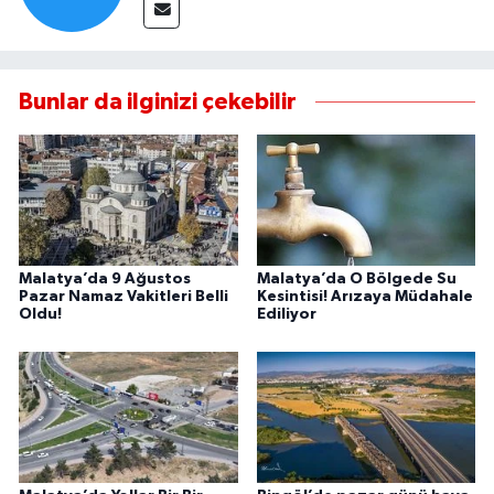
Bunlar da ilginizi çekebilir
Malatya’da 9 Ağustos
Malatya’da O Bölgede Su
Pazar Namaz Vakitleri Belli
Kesintisi! Arızaya Müdahale
Oldu!
Ediliyor