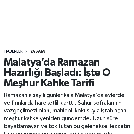
Sağlık
Seri İlan
Siyaset
HABERLER
YAŞAM
Spor
Malatya’da Ramazan
Hazırlığı Başladı: İşte O
Yaşam
Meşhur Kahke Tarifi
Ramazan’a sayılı günler kala Malatya’da evlerde
ve fırınlarda hareketlilik arttı. Sahur sofralarının
vazgeçilmezi olan, mahlepli kokusuyla iştah açan
meşhur kahke yeniden gündemde. Uzun süre
bayatlamayan ve tok tutan bu geleneksel lezzetin
tam kıvamında ev yapımı tarifi haberimizde…