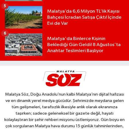
5
Malatya’da 6,6 Milyon TL’lik Kayısı
Bahçesi İcradan Satışa Çıktı! İçinde
Evi de Var
6
Malatya'da Binlerce Kişinin
Beklediği Gün Geldi! 8 Ağustos'ta
Anahtar Teslimleri Başlıyor
Malatya Söz, Doğu Anadolu’nun kalbi Malatya’nın dijital hafızası
ve en dinamik yerel medya gücüdür. Şehrimizde meydana gelen
tüm gelişmeleri, tarafsızlık ilkesiyle anlık olarak ekranınıza
taşırken; sadece geleneksel bir gazete değil, hayatı
kolaylaştıran bir şehir rehberi misyonu üstleniyoruz. Gün boyu en
çok sorgulanan Malatya hava durumu 15 günlük tahminlerinden,