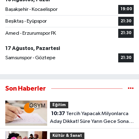
Başakşehir - Kocaelispor
19:00
Beşiktaş - Eyüpspor
21:30
Amed - Erzurumspor FK
21:30
17 Ağustos, Pazartesi
Samsunspor - Göztepe
21:30
Son Haberler
Eğitim
10:37
Tercih Yapacak Milyonlarca
Aday Dikkat! Süre Yarın Gece Sona
Eriyor
Kültür & Sanat