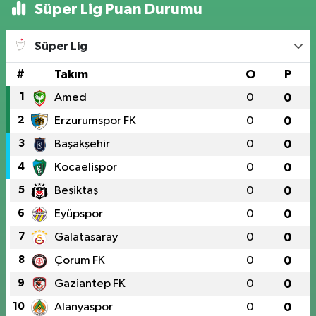
Süper Lig Puan Durumu
Süper Lig
#
Takım
O
P
1
Amed
0
0
2
Erzurumspor FK
0
0
3
Başakşehir
0
0
4
Kocaelispor
0
0
5
Beşiktaş
0
0
6
Eyüpspor
0
0
7
Galatasaray
0
0
8
Çorum FK
0
0
9
Gaziantep FK
0
0
10
Alanyaspor
0
0