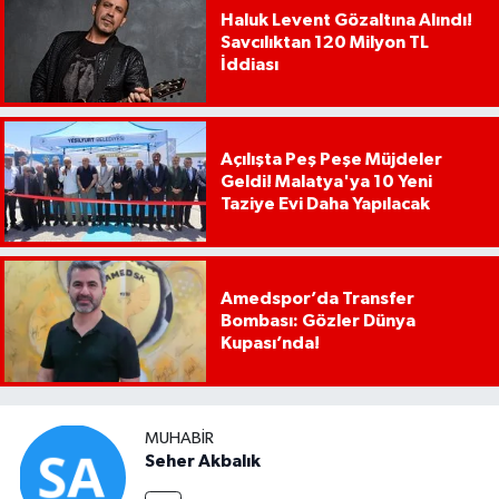
Haluk Levent Gözaltına Alındı!
Savcılıktan 120 Milyon TL
İddiası
Açılışta Peş Peşe Müjdeler
Geldi! Malatya'ya 10 Yeni
Taziye Evi Daha Yapılacak
Amedspor’da Transfer
Bombası: Gözler Dünya
Kupası’nda!
MUHABIR
Seher Akbalık