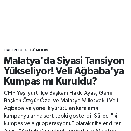
Sağlık
Seri İlan
Siyaset
HABERLER
GÜNDEM
Spor
Malatya'da Siyasi Tansiyon
Yükseliyor! Veli Ağbaba'ya
Yaşam
Kumpas mı Kuruldu?
CHP Yeşilyurt İlçe Başkanı Hakkı Ayas, Genel
Başkan Özgür Özel ve Malatya Milletvekili Veli
Ağbaba'ya yönelik yürütülen karalama
kampanyalarına sert tepki gösterdi. Süreci "kirli
kumpas ve algı operasyonu" olarak nitelendiren
Ayas, "Ağbaba'ya yöneltilen iddialar Malatya