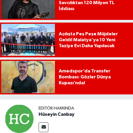
Savcılıktan 120 Milyon TL
İddiası
Açılışta Peş Peşe Müjdeler
Geldi! Malatya'ya 10 Yeni
Taziye Evi Daha Yapılacak
Amedspor’da Transfer
Bombası: Gözler Dünya
Kupası’nda!
EDITÖR HAKKINDA
Hüseyin Canbay