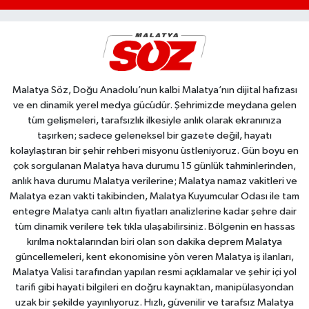
Malatya Söz, Doğu Anadolu’nun kalbi Malatya’nın dijital hafızası
ve en dinamik yerel medya gücüdür. Şehrimizde meydana gelen
tüm gelişmeleri, tarafsızlık ilkesiyle anlık olarak ekranınıza
taşırken; sadece geleneksel bir gazete değil, hayatı
kolaylaştıran bir şehir rehberi misyonu üstleniyoruz. Gün boyu en
çok sorgulanan Malatya hava durumu 15 günlük tahminlerinden,
anlık hava durumu Malatya verilerine; Malatya namaz vakitleri ve
Malatya ezan vakti takibinden, Malatya Kuyumcular Odası ile tam
entegre Malatya canlı altın fiyatları analizlerine kadar şehre dair
tüm dinamik verilere tek tıkla ulaşabilirsiniz. Bölgenin en hassas
kırılma noktalarından biri olan son dakika deprem Malatya
güncellemeleri, kent ekonomisine yön veren Malatya iş ilanları,
Malatya Valisi tarafından yapılan resmi açıklamalar ve şehir içi yol
tarifi gibi hayati bilgileri en doğru kaynaktan, manipülasyondan
uzak bir şekilde yayınlıyoruz. Hızlı, güvenilir ve tarafsız Malatya