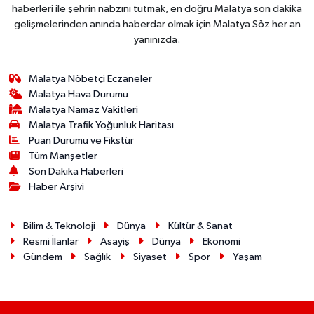
haberleri ile şehrin nabzını tutmak, en doğru Malatya son dakika
gelişmelerinden anında haberdar olmak için Malatya Söz her an
yanınızda.
Malatya Nöbetçi Eczaneler
Malatya Hava Durumu
Malatya Namaz Vakitleri
Malatya Trafik Yoğunluk Haritası
Puan Durumu ve Fikstür
Tüm Manşetler
Son Dakika Haberleri
Haber Arşivi
Bilim & Teknoloji
Dünya
Kültür & Sanat
Resmi İlanlar
Asayiş
Dünya
Ekonomi
Gündem
Sağlık
Siyaset
Spor
Yaşam