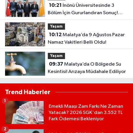
10:21
İnönü Üniversitesinde 3
Bölüm İçin Gururlandıran Sonuç!
2028’e Kadar Geçerli
Yaşam
10:12
Malatya’da 9 Ağustos Pazar
Namaz Vakitleri Belli Oldu!
Yaşam
09:37
Malatya’da O Bölgede Su
Kesintisi! Arızaya Müdahale Ediliyor
Trend Haberler
1
Emekli Maaşı Zam Farkı Ne Zaman
Yatacak? 2026 SGK'dan 3.552 TL
Fark Ödemesi Bekleniyor
2