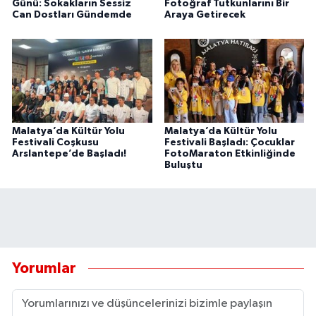
Günü: Sokakların Sessiz
Fotoğraf Tutkunlarını Bir
Can Dostları Gündemde
Araya Getirecek
Malatya’da Kültür Yolu
Malatya’da Kültür Yolu
Festivali Coşkusu
Festivali Başladı: Çocuklar
Arslantepe’de Başladı!
FotoMaraton Etkinliğinde
Buluştu
Yorumlar