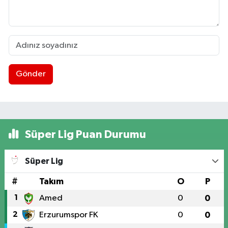
Gönder
Süper Lig Puan Durumu
Süper Lig
#
Takım
O
P
1
Amed
0
0
2
Erzurumspor FK
0
0