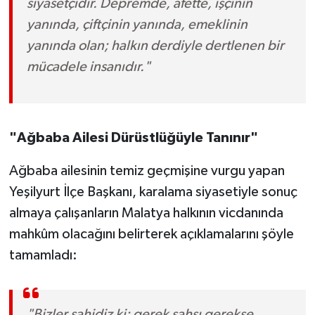
siyasetçidir. Depremde, afette, işçinin
yanında, çiftçinin yanında, emeklinin
yanında olan; halkın derdiyle dertlenen bir
mücadele insanıdır."
"Ağbaba Ailesi Dürüstlüğüyle Tanınır"
Ağbaba ailesinin temiz geçmişine vurgu yapan
Yeşilyurt İlçe Başkanı, karalama siyasetiyle sonuç
almaya çalışanların Malatya halkının vicdanında
mahkûm olacağını belirterek açıklamalarını şöyle
tamamladı:
"Bizler şahidiz ki; gerek şahsı gerekse