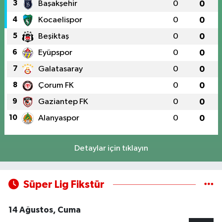
3
Başakşehir
0
0
4
Kocaelispor
0
0
5
Beşiktaş
0
0
6
Eyüpspor
0
0
7
Galatasaray
0
0
8
Çorum FK
0
0
9
Gaziantep FK
0
0
10
Alanyaspor
0
0
Detaylar için tıklayın
Süper Lig Fikstür
14 Ağustos, Cuma