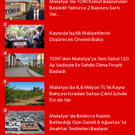
Malatya'da TOKİ Konut Başvuruları
Başladı! Yalnızca 2 Başvuru Şartı
Var...
3
Kayısıda İşçilik Maliyetlerini
Düşürecek Önemli Buluş
4
TOKİ’den Malatya’ya Yeni Satış! 120
Ay Vadeyle Ev Sahibi Olma Fırsatı
Başladı
5
Malatya’da 6,6 Milyon TL’lik Kayısı
Bahçesi İcradan Satışa Çıktı! İçinde
Evi de Var
6
Malatya'da Binlerce Kişinin
Beklediği Gün Geldi! 8 Ağustos'ta
Anahtar Teslimleri Başlıyor