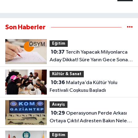
Son Haberler
Eğitim
10:37
Tercih Yapacak Milyonlarca
Aday Dikkat! Süre Yarın Gece Sona
Eriyor
Kültür & Sanat
10:36
Malatya’da Kültür Yolu
Festivali Coşkusu Başladı
Asayiş
10:29
Operasyonun Perde Arkası
Ortaya Çıktı! Adresten Bakın Neler
Çıktı
Eğitim