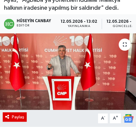
halkının iradesine yapılmış bir saldırıdır" dedi.
HÜSEYIN CANBAY
12.05.2026 - 13:02
12.05.2026 - 1
EDITÖR
YAYINLANMA
GÜNCELLEM
Paylaş
-
+
A
A