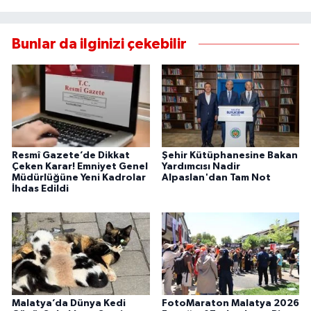
Bunlar da ilginizi çekebilir
Resmî Gazete’de Dikkat
Şehir Kütüphanesine Bakan
Çeken Karar! Emniyet Genel
Yardımcısı Nadir
Müdürlüğüne Yeni Kadrolar
Alpaslan'dan Tam Not
İhdas Edildi
Malatya’da Dünya Kedi
FotoMaraton Malatya 2026