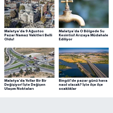
Malatya’da 9 Ağustos
Malatya’da O Bölgede Su
Pazar Namaz Vakitleri Belli
Kesintisi! Arızaya Müdahale
Oldu!
Ediliyor
Malatya’da Yollar Bir Bir
Bingöl’de pazar günü hava
Değişiyor! İşte Değişen
nasıl olacak? İşte ilçe ilçe
Ulaşım Noktaları
sıcaklıklar