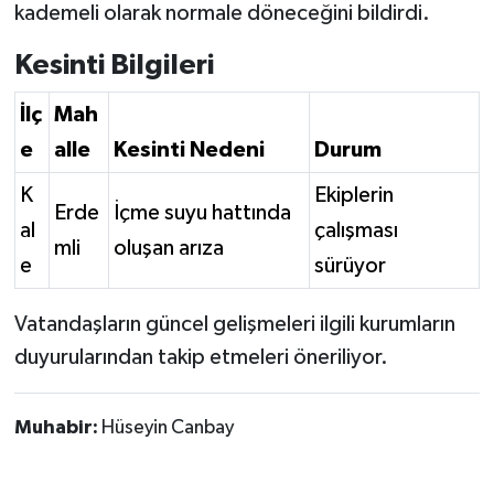
kademeli olarak normale döneceğini bildirdi.
Kesinti Bilgileri
İlç
Mah
e
alle
Kesinti Nedeni
Durum
K
Ekiplerin
Erde
İçme suyu hattında
al
çalışması
mli
oluşan arıza
e
sürüyor
Vatandaşların güncel gelişmeleri ilgili kurumların
duyurularından takip etmeleri öneriliyor.
Muhabir:
Hüseyin Canbay