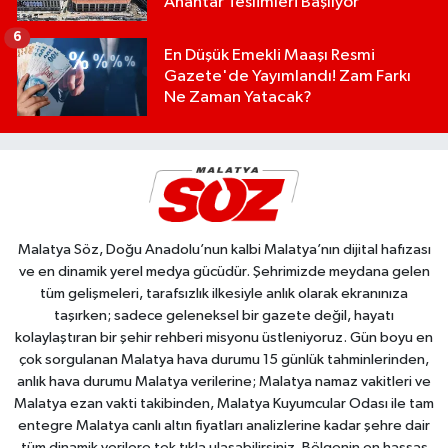
Anahtar Teslimleri Başlıyor
6
En Düşük Emekli Maaşı Resmi
Gazete'de Yayımlandı! Zam Farkı
Ne Zaman Yatacak?
Malatya Söz, Doğu Anadolu’nun kalbi Malatya’nın dijital hafızası
ve en dinamik yerel medya gücüdür. Şehrimizde meydana gelen
tüm gelişmeleri, tarafsızlık ilkesiyle anlık olarak ekranınıza
taşırken; sadece geleneksel bir gazete değil, hayatı
kolaylaştıran bir şehir rehberi misyonu üstleniyoruz. Gün boyu en
çok sorgulanan Malatya hava durumu 15 günlük tahminlerinden,
anlık hava durumu Malatya verilerine; Malatya namaz vakitleri ve
Malatya ezan vakti takibinden, Malatya Kuyumcular Odası ile tam
entegre Malatya canlı altın fiyatları analizlerine kadar şehre dair
tüm dinamik verilere tek tıkla ulaşabilirsiniz. Bölgenin en hassas