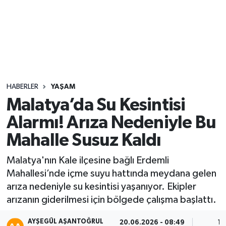
Sağlık
Seri İlan
Siyaset
HABERLER
YAŞAM
Spor
Malatya’da Su Kesintisi
Alarmı! Arıza Nedeniyle Bu
Yaşam
Mahalle Susuz Kaldı
Malatya'nın Kale ilçesine bağlı Erdemli
Mahallesi’nde içme suyu hattında meydana gelen
arıza nedeniyle su kesintisi yaşanıyor. Ekipler
arızanın giderilmesi için bölgede çalışma başlattı.
AYŞEGÜL AŞANTOĞRUL
20.06.2026 - 08:49
1 