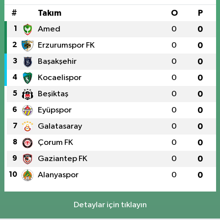
#
Takım
O
P
1
Amed
0
0
2
Erzurumspor FK
0
0
3
Başakşehir
0
0
4
Kocaelispor
0
0
5
Beşiktaş
0
0
6
Eyüpspor
0
0
7
Galatasaray
0
0
8
Çorum FK
0
0
9
Gaziantep FK
0
0
10
Alanyaspor
0
0
Detaylar için tıklayın