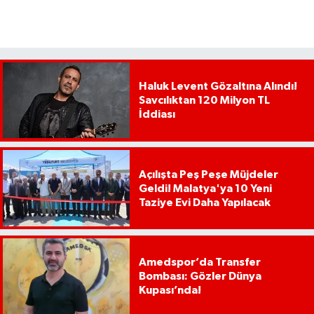
Haluk Levent Gözaltına Alındı!
Savcılıktan 120 Milyon TL
İddiası
Açılışta Peş Peşe Müjdeler
Geldi! Malatya'ya 10 Yeni
Taziye Evi Daha Yapılacak
Amedspor’da Transfer
Bombası: Gözler Dünya
Kupası’nda!