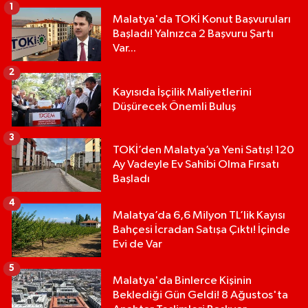
1
Malatya'da TOKİ Konut Başvuruları
Başladı! Yalnızca 2 Başvuru Şartı
Var...
2
Kayısıda İşçilik Maliyetlerini
Düşürecek Önemli Buluş
3
TOKİ’den Malatya’ya Yeni Satış! 120
Ay Vadeyle Ev Sahibi Olma Fırsatı
Başladı
4
Malatya’da 6,6 Milyon TL’lik Kayısı
Bahçesi İcradan Satışa Çıktı! İçinde
Evi de Var
5
Malatya'da Binlerce Kişinin
Beklediği Gün Geldi! 8 Ağustos'ta