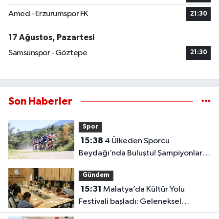
Amed - Erzurumspor FK
21:30
17 Ağustos, Pazartesi
Samsunspor - Göztepe
21:30
Son Haberler
Spor
15:38
4 Ülkeden Sporcu
Beydağı’nda Buluştu! Şampiyonlar
Belli Oldu
Gündem
15:31
Malatya’da Kültür Yolu
Festivali başladı: Geleneksel
sanatlar yeniden hayat buluyor