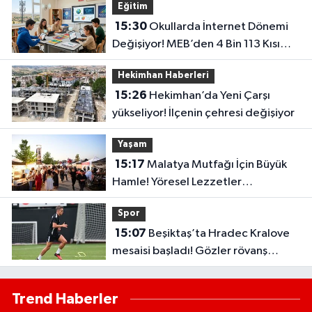
Eğitim
15:30
Okullarda İnternet Dönemi
Değişiyor! MEB’den 4 Bin 113 Kısım
İçin Büyük İhale
Hekimhan Haberleri
15:26
Hekimhan’da Yeni Çarşı
yükseliyor! İlçenin çehresi değişiyor
Yaşam
15:17
Malatya Mutfağı İçin Büyük
Hamle! Yöresel Lezzetler
Gastronomi Sokağı’nda Buluştu
Spor
15:07
Beşiktaş’ta Hradec Kralove
mesaisi başladı! Gözler rövanş
maçında
Trend Haberler