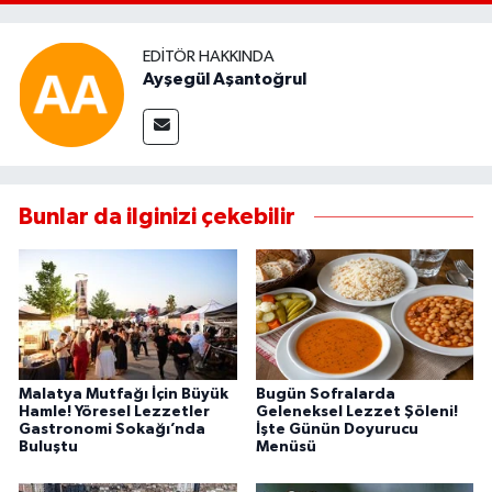
EDITÖR HAKKINDA
Ayşegül Aşantoğrul
Bunlar da ilginizi çekebilir
Malatya Mutfağı İçin Büyük
Bugün Sofralarda
Hamle! Yöresel Lezzetler
Geleneksel Lezzet Şöleni!
Gastronomi Sokağı’nda
İşte Günün Doyurucu
Buluştu
Menüsü