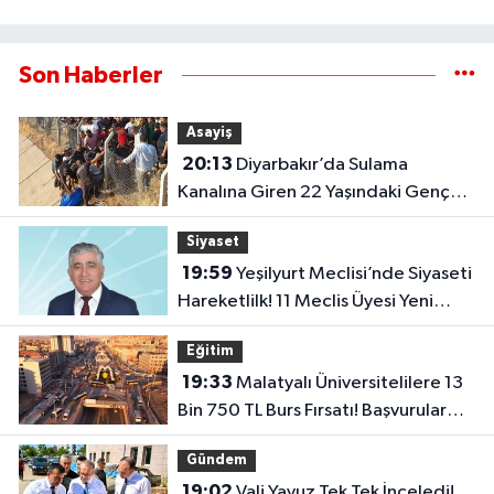
Son Haberler
Asayiş
20:13
Diyarbakır’da Sulama
Kanalına Giren 22 Yaşındaki Genç
Hayatını Kaybetti!
Siyaset
19:59
Yeşilyurt Meclisi’nde Siyaseti
Hareketlilk! 11 Meclis Üyesi Yeni
Parti’ye Katıldı..
Eğitim
19:33
Malatyalı Üniversitelilere 13
Bin 750 TL Burs Fırsatı! Başvurular
Başlıyor...
Gündem
19:02
Vali Yavuz Tek Tek İnceledi!