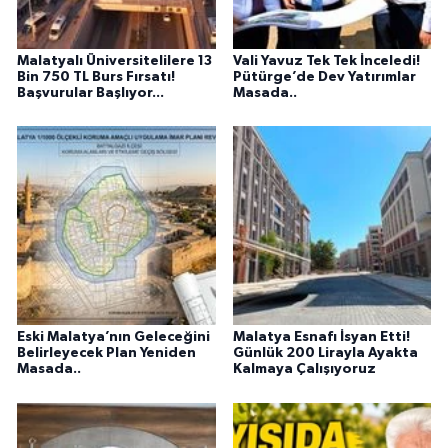
Malatyalı Üniversitelilere 13
Vali Yavuz Tek Tek İnceledi!
Bin 750 TL Burs Fırsatı!
Pütürge’de Dev Yatırımlar
Başvurular Başlıyor...
Masada..
Eski Malatya’nın Geleceğini
Malatya Esnafı İsyan Etti!
Belirleyecek Plan Yeniden
Günlük 200 Lirayla Ayakta
Masada..
Kalmaya Çalışıyoruz