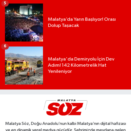
5
Malatya’da Yarın Başlıyor! Orası
Dolup Taşacak
6
Malatya'da Demiryolu İçin Dev
Adım! 142 Kilometrelik Hat
Yenileniyor
Malatya Söz, Doğu Anadolu’nun kalbi Malatya’nın dijital hafızası
ve en dinamik yerel medya gücüdür. Şehrimizde meydana gelen