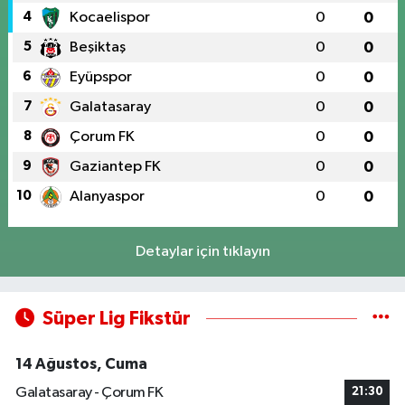
4
Kocaelispor
0
0
5
Beşiktaş
0
0
6
Eyüpspor
0
0
7
Galatasaray
0
0
8
Çorum FK
0
0
9
Gaziantep FK
0
0
10
Alanyaspor
0
0
Detaylar için tıklayın
Süper Lig Fikstür
14 Ağustos, Cuma
Galatasaray - Çorum FK
21:30