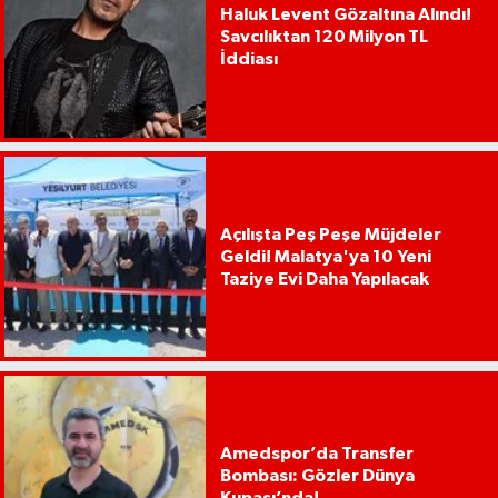
Haluk Levent Gözaltına Alındı!
Savcılıktan 120 Milyon TL
İddiası
Açılışta Peş Peşe Müjdeler
Geldi! Malatya'ya 10 Yeni
Taziye Evi Daha Yapılacak
Amedspor’da Transfer
Bombası: Gözler Dünya