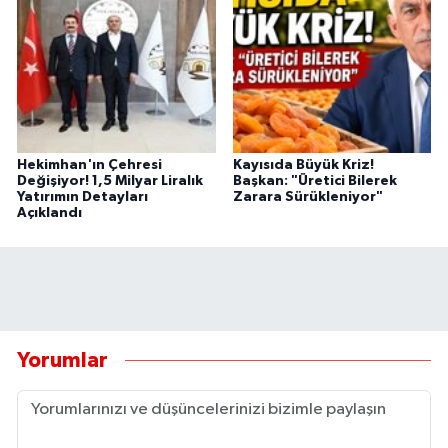
Hekimhan'ın Çehresi
Kayısıda Büyük Kriz!
Değişiyor! 1,5 Milyar Liralık
Başkan: "Üretici Bilerek
Yatırımın Detayları
Zarara Sürükleniyor"
Açıklandı
Yorumlar