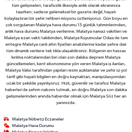
tüm gelişmeleri, tarafsızlık ilkesiyle anlık olarak ekranınıza
taşırken; sadece geleneksel bir gazete değil, hayatı
kolaylaştıran bir şehir rehberi misyonu üstleniyoruz. Gün boyu en
çok sorgulanan Malatya hava durumu 15 günlük tahminlerinden,
anlık hava durumu Malatya verilerine; Malatya namaz vakitleri ve
Malatya ezan vakti takibinden, Malatya Kuyumcular Odası ile tam
entegre Malatya canlı altın fiyatları analizlerine kadar şehre dair
tüm dinamik verilere tek tıkla ulaşabilirsiniz. Bölgenin en hassas
kırılma noktalarından biri olan son dakika deprem Malatya
güncellemeleri, kent ekonomisine yön veren Malatya iş ilanları,
Malatya Valisi tarafından yapılan resmi açıklamalar ve şehir içi yol
tarifi gibi hayati bilgileri en doğru kaynaktan, manipülasyondan
uzak bir şekilde yayınlıyoruz. Hızlı, güvenilir ve tarafsız Malatya
haberleri ile şehrin nabzını tutmak, en doğru Malatya son dakika
gelişmelerinden anında haberdar olmak için Malatya Söz her an
yanınızda.
Malatya Nöbetçi Eczaneler
Malatya Hava Durumu