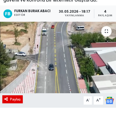
FURKAN BURAK ABACI
30.05.2026 - 18:17
4
EDITÖR
YAYINLANMA
PAYLAŞIM
Paylaş
-
+
A
A