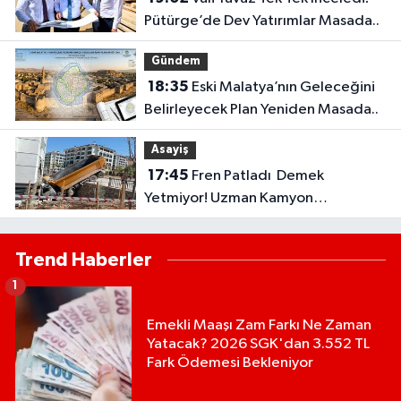
Pütürge’de Dev Yatırımlar Masada..
Gündem
18:35
Eski Malatya’nın Geleceğini
Belirleyecek Plan Yeniden Masada..
Asayiş
17:45
Fren Patladı Demek
Yetmiyor! Uzman Kamyon
Kazalarının Gerçek Sebebini Anlattı
Trend Haberler
1
Emekli Maaşı Zam Farkı Ne Zaman
Yatacak? 2026 SGK'dan 3.552 TL
Fark Ödemesi Bekleniyor