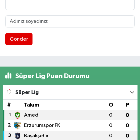
Gönder
Süper Lig Puan Durumu
Süper Lig
#
Takım
O
P
1
Amed
0
0
2
Erzurumspor FK
0
0
3
Başakşehir
0
0