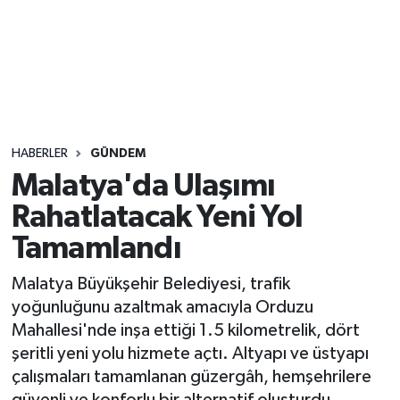
Sağlık
Seri İlan
Siyaset
HABERLER
GÜNDEM
Spor
Malatya'da Ulaşımı
Rahatlatacak Yeni Yol
Yaşam
Tamamlandı
Malatya Büyükşehir Belediyesi, trafik
yoğunluğunu azaltmak amacıyla Orduzu
Mahallesi'nde inşa ettiği 1.5 kilometrelik, dört
şeritli yeni yolu hizmete açtı. Altyapı ve üstyapı
çalışmaları tamamlanan güzergâh, hemşehrilere
güvenli ve konforlu bir alternatif oluşturdu.