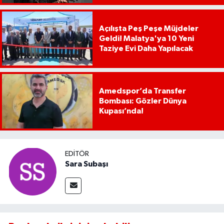
Açılışta Peş Peşe Müjdeler
Geldi! Malatya'ya 10 Yeni
Taziye Evi Daha Yapılacak
Amedspor’da Transfer
Bombası: Gözler Dünya
Kupası’nda!
EDITÖR
Sara Subaşı