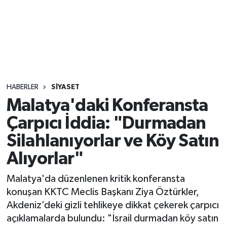
Sağlık
Seri İlan
Siyaset
HABERLER
SIYASET
Spor
Malatya'daki Konferansta
Çarpıcı İddia: "Durmadan
Yaşam
Silahlanıyorlar ve Köy Satın
Alıyorlar"
Malatya'da düzenlenen kritik konferansta
konuşan KKTC Meclis Başkanı Ziya Öztürkler,
Akdeniz’deki gizli tehlikeye dikkat çekerek çarpıcı
açıklamalarda bulundu: "İsrail durmadan köy satın