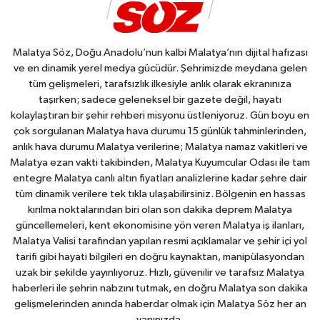
Malatya Söz, Doğu Anadolu’nun kalbi Malatya’nın dijital hafızası
ve en dinamik yerel medya gücüdür. Şehrimizde meydana gelen
tüm gelişmeleri, tarafsızlık ilkesiyle anlık olarak ekranınıza
taşırken; sadece geleneksel bir gazete değil, hayatı
kolaylaştıran bir şehir rehberi misyonu üstleniyoruz. Gün boyu en
çok sorgulanan Malatya hava durumu 15 günlük tahminlerinden,
anlık hava durumu Malatya verilerine; Malatya namaz vakitleri ve
Malatya ezan vakti takibinden, Malatya Kuyumcular Odası ile tam
entegre Malatya canlı altın fiyatları analizlerine kadar şehre dair
tüm dinamik verilere tek tıkla ulaşabilirsiniz. Bölgenin en hassas
kırılma noktalarından biri olan son dakika deprem Malatya
güncellemeleri, kent ekonomisine yön veren Malatya iş ilanları,
Malatya Valisi tarafından yapılan resmi açıklamalar ve şehir içi yol
tarifi gibi hayati bilgileri en doğru kaynaktan, manipülasyondan
uzak bir şekilde yayınlıyoruz. Hızlı, güvenilir ve tarafsız Malatya
haberleri ile şehrin nabzını tutmak, en doğru Malatya son dakika
gelişmelerinden anında haberdar olmak için Malatya Söz her an
yanınızda.