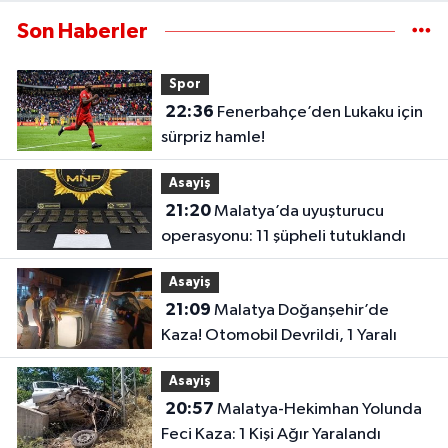
Son Haberler
Spor
22:36
Fenerbahçe’den Lukaku için
sürpriz hamle!
Asayiş
21:20
Malatya’da uyuşturucu
operasyonu: 11 şüpheli tutuklandı
Asayiş
21:09
Malatya Doğanşehir’de
Kaza! Otomobil Devrildi, 1 Yaralı
Asayiş
20:57
Malatya-Hekimhan Yolunda
Feci Kaza: 1 Kişi Ağır Yaralandı