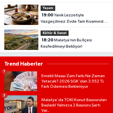
Yaşam
19:00
Yanık Lezzetiyle
Vazgeçilmez: Evde Tam Kıvamında
Kazandibi Tarifi
Kültür & Sanat
18:20
Malatya’nın Bu İlçesi
Keşfedilmeyi Bekliyor!
Trend Haberler
1
Emekli Maaşı Zam Farkı Ne Zaman
Yatacak? 2026 SGK'dan 3.552 TL
Fark Ödemesi Bekleniyor
2
Malatya'da TOKİ Konut Başvuruları
Başladı! Yalnızca 2 Başvuru Şartı
Var...