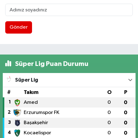
Gönder
Süper Lig Puan Durumu
Süper Lig
#
Takım
O
P
1
Amed
0
0
2
Erzurumspor FK
0
0
3
Başakşehir
0
0
4
Kocaelispor
0
0