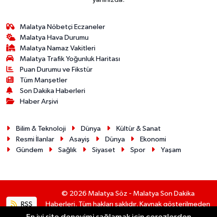
Malatya Nöbetçi Eczaneler
Malatya Hava Durumu
Malatya Namaz Vakitleri
Malatya Trafik Yoğunluk Haritası
Puan Durumu ve Fikstür
Tüm Manşetler
Son Dakika Haberleri
Haber Arşivi
Bilim & Teknoloji
Dünya
Kültür & Sanat
Resmi İlanlar
Asayiş
Dünya
Ekonomi
Gündem
Sağlık
Siyaset
Spor
Yaşam
© 2026 Malatya Söz - Malatya Son Dakika
RSS
Haberleri. Tüm hakları saklıdır. Kaynak gösterilmeden
alıntı yapılamaz.