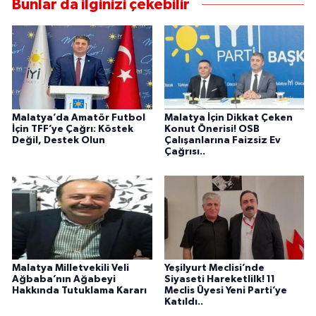
Bunlar da ilginizi çekebilir
Malatya’da Amatör Futbol
Malatya İçin Dikkat Çeken
İçin TFF’ye Çağrı: Köstek
Konut Önerisi! OSB
Değil, Destek Olun
Çalışanlarına Faizsiz Ev
Çağrısı..
Malatya Milletvekili Veli
Yeşilyurt Meclisi’nde
Ağbaba’nın Ağabeyi
Siyaseti Hareketlilk! 11
Hakkında Tutuklama Kararı
Meclis Üyesi Yeni Parti’ye
Katıldı..