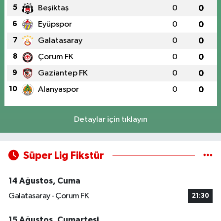
5
Beşiktaş
0
0
6
Eyüpspor
0
0
7
Galatasaray
0
0
8
Çorum FK
0
0
9
Gaziantep FK
0
0
10
Alanyaspor
0
0
Detaylar için tıklayın
Süper Lig Fikstür
14 Ağustos, Cuma
Galatasaray - Çorum FK
21:30
15 Ağustos, Cumartesi