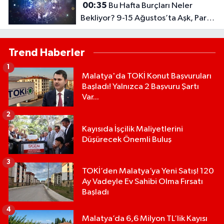
00:35
Bu Hafta Burçları Neler
Bekliyor? 9-15 Ağustos’ta Aşk, Para
Ve Kariyerde Şaşırtan Gelişmeler
Trend Haberler
1
Malatya'da TOKİ Konut Başvuruları
Başladı! Yalnızca 2 Başvuru Şartı
Var...
2
Kayısıda İşçilik Maliyetlerini
Düşürecek Önemli Buluş
3
TOKİ’den Malatya’ya Yeni Satış! 120
Ay Vadeyle Ev Sahibi Olma Fırsatı
Başladı
4
Malatya’da 6,6 Milyon TL’lik Kayısı