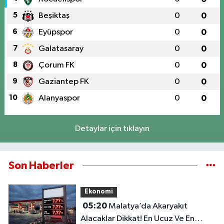
5
Beşiktaş
0
0
6
Eyüpspor
0
0
7
Galatasaray
0
0
8
Çorum FK
0
0
9
Gaziantep FK
0
0
10
Alanyaspor
0
0
Detaylar için tıklayın
Son Haberler
Ekonomi
05:20
Malatya’da Akaryakıt
Alacaklar Dikkat! En Ucuz Ve En