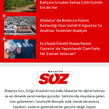
Bahçesi İcradan Satışa Çıktı! İçinde
Evi de Var
5
Malatya'da Binlerce Kişinin
Beklediği Gün Geldi! 8 Ağustos'ta
Anahtar Teslimleri Başlıyor
6
En Düşük Emekli Maaşı Resmi
Gazete'de Yayımlandı! Zam Farkı
Ne Zaman Yatacak?
Malatya Söz, Doğu Anadolu’nun kalbi Malatya’nın dijital hafızası
ve en dinamik yerel medya gücüdür. Şehrimizde meydana gelen
tüm gelişmeleri, tarafsızlık ilkesiyle anlık olarak ekranınıza
taşırken; sadece geleneksel bir gazete değil, hayatı