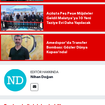
Açılışta Peş Peşe Müjdeler
Geldi! Malatya'ya 10 Yeni
Taziye Evi Daha Yapılacak
Amedspor’da Transfer
Bombası: Gözler Dünya
Kupası’nda!
EDITÖR HAKKINDA
Nihan Doğan