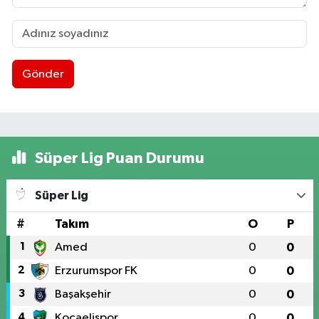
Gönder
Süper Lig Puan Durumu
Süper Lig
#
Takım
O
P
1
Amed
0
0
2
Erzurumspor FK
0
0
3
Başakşehir
0
0
4
Kocaelispor
0
0