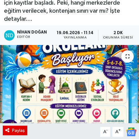
için kayıtlar başladı. Peki, hangi merkezlerde
eğitim verilecek, kontenjan sınırı var mı? İşte
detaylar...
NIHAN DOĞAN
19.06.2026 - 11:14
2 DK
EDITÖR
YAYINLANMA
OKUNMA SÜRESI
Paylaş
-
+
A
A