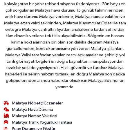
kolaylaştıran bir şehir rehberi misyonu üstleniyoruz. Gün boyu en
çok sorgulanan Malatya hava durumu 15 günlük tahminlerinden,
anlık hava durumu Malatya verilerine; Malatya namaz vakitleri ve
Malatya ezan vakti takibinden, Malatya Kuyumcular Odası ile tam
entegre Malatya canlı altın fiyatları analizlerine kadar şehre dair
tüm dinamik verilere tek tıkla ulaşabilirsiniz. Bölgenin en hassas
kırılma noktalarından biri olan son dakika deprem Malatya
güncellemeleri, kent ekonomisine yön veren Malatya iş ilanları,
Malatya Valisi tarafından yapılan resmi açıklamalar ve şehir içi yol
tarifi gibi hayati bilgileri en doğru kaynaktan, manipülasyondan
uzak bir şekilde yayınlıyoruz. Hızlı, güvenilir ve tarafsız Malatya
haberleri ile şehrin nabzını tutmak, en doğru Malatya son dakika
gelişmelerinden anında haberdar olmak için Malatya Söz her an
yanınızda.
Malatya Nöbetçi Eczaneler
Malatya Hava Durumu
Malatya Namaz Vakitleri
Malatya Trafik Yoğunluk Haritası
Puan Durumu ve Fikstür