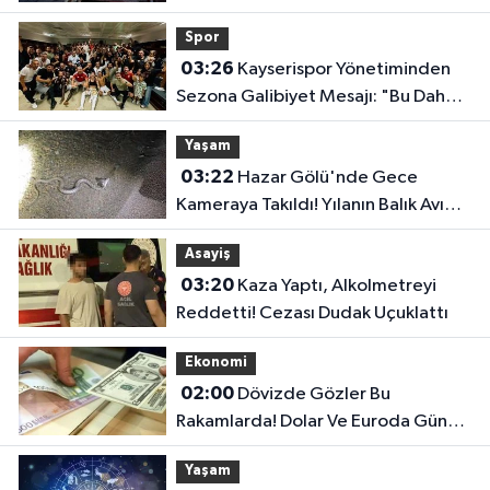
Pahalı İlçe Belli Oldu
Spor
03:26
Kayserispor Yönetiminden
Sezona Galibiyet Mesajı: "Bu Daha
Başlangıç"
Yaşam
03:22
Hazar Gölü'nde Gece
Kameraya Takıldı! Yılanın Balık Avı
Şaşırttı
Asayiş
03:20
Kaza Yaptı, Alkolmetreyi
Reddetti! Cezası Dudak Uçuklattı
Ekonomi
02:00
Dövizde Gözler Bu
Rakamlarda! Dolar Ve Euroda Günün
Fiyatları Belli Oldu
Yaşam