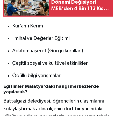
Dönemi Değişiyor!
MEB’den 4 Bin 113 Kısım
İçin Büyük İhale
Kur’an-ı Kerim
İlmihal ve Değerler Eğitimi
Adabımuaşeret (Görgü kuralları)
Çeşitli sosyal ve kültüvel etkinlikler
Ödüllü bilgi yarışmaları
Eğitimler Malatya'daki hangi merkezlerde
yapılacak?
Battalgazi Belediyesi, öğrencilerin ulaşımlarını
kolaylaştırmak adına ilçenin dört bir yanındaki