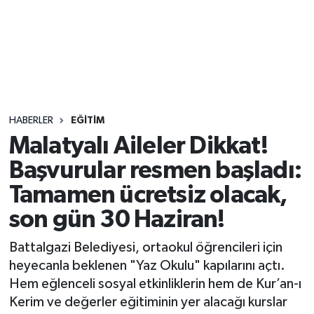
Sağlık
Seri İlan
Siyaset
HABERLER
EĞITIM
Spor
Malatyalı Aileler Dikkat!
Başvurular resmen başladı:
Yaşam
Tamamen ücretsiz olacak,
son gün 30 Haziran!
Battalgazi Belediyesi, ortaokul öğrencileri için
heyecanla beklenen "Yaz Okulu" kapılarını açtı.
Hem eğlenceli sosyal etkinliklerin hem de Kur’an-ı
Kerim ve değerler eğitiminin yer alacağı kurslar