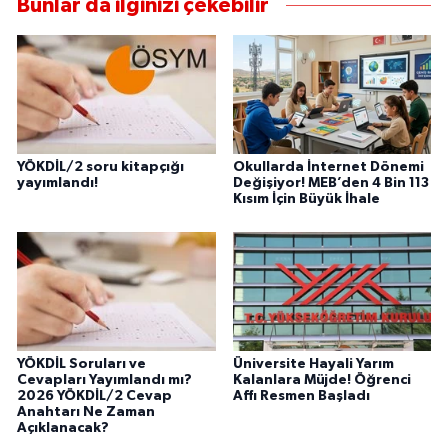
Bunlar da ilginizi çekebilir
YÖKDİL/2 soru kitapçığı
Okullarda İnternet Dönemi
yayımlandı!
Değişiyor! MEB’den 4 Bin 113
Kısım İçin Büyük İhale
YÖKDİL Soruları ve
Üniversite Hayali Yarım
Cevapları Yayımlandı mı?
Kalanlara Müjde! Öğrenci
2026 YÖKDİL/2 Cevap
Affı Resmen Başladı
Anahtarı Ne Zaman
Açıklanacak?