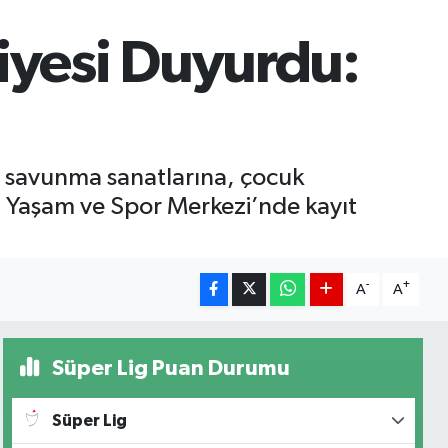
diyesi Duyurdu:
tan savunma sanatlarına, çocuk
n Yaşam ve Spor Merkezi’nde kayıt
-
+
A
A
Süper Lig Puan Durumu
Süper Lig