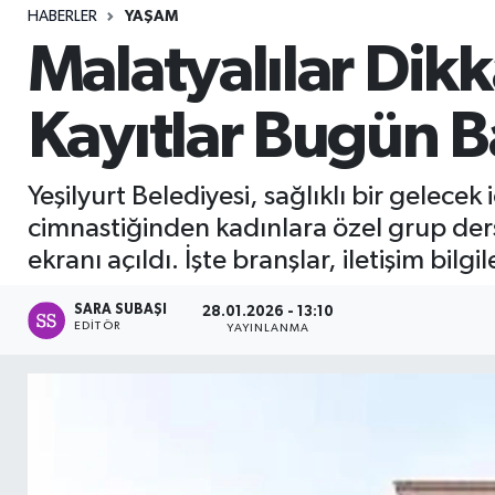
HABERLER
YAŞAM
Sağlık
Malatyalılar Dikk
Seri İlan
Kayıtlar Bugün B
Siyaset
Yeşilyurt Belediyesi, sağlıklı bir gelece
Spor
cimnastiğinden kadınlara özel grup der
ekranı açıldı. İşte branşlar, iletişim bilgi
Yaşam
SARA SUBAŞI
28.01.2026 - 13:10
EDITÖR
YAYINLANMA