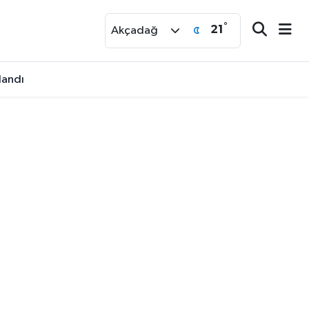
°
21
r
Akçadağ
landı
aralı