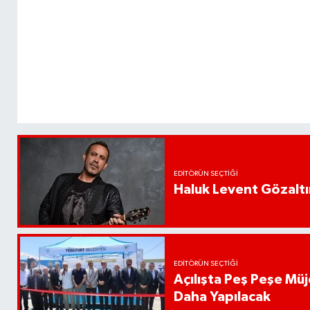
EDITÖRÜN SEÇTIĞI
Haluk Levent Gözaltın
EDITÖRÜN SEÇTIĞI
Açılışta Peş Peşe Müj
Daha Yapılacak