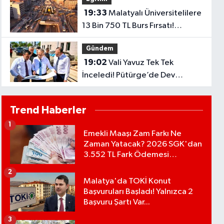
19:33
Malatyalı Üniversitelilere
13 Bin 750 TL Burs Fırsatı!
Başvurular Başlıyor...
Gündem
19:02
Vali Yavuz Tek Tek
İnceledi! Pütürge’de Dev
Yatırımlar Masada..
Trend Haberler
1
Emekli Maaşı Zam Farkı Ne
Zaman Yatacak? 2026 SGK'dan
3.552 TL Fark Ödemesi
Bekleniyor
2
Malatya'da TOKİ Konut
Başvuruları Başladı! Yalnızca 2
Başvuru Şartı Var...
3