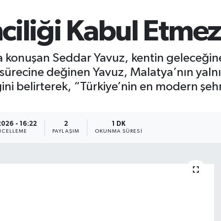
nciliği Kabul Etme
 konuşan Seddar Yavuz, kentin geleceğine 
sürecine değinen Yavuz, Malatya’nın yalnı
ni belirterek, “Türkiye’nin en modern şehri
2026 - 16:22
2
1 DK
CELLEME
PAYLAŞIM
OKUNMA SÜRESI