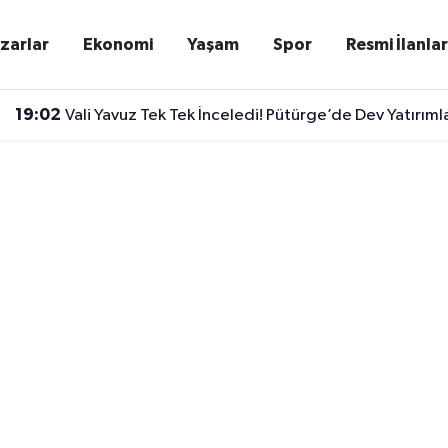
zarlar
Ekonomi
Yaşam
Spor
Resmi İlanla
19:02
Vali Yavuz Tek Tek İnceledi! Pütürge’de Dev Yatırıml