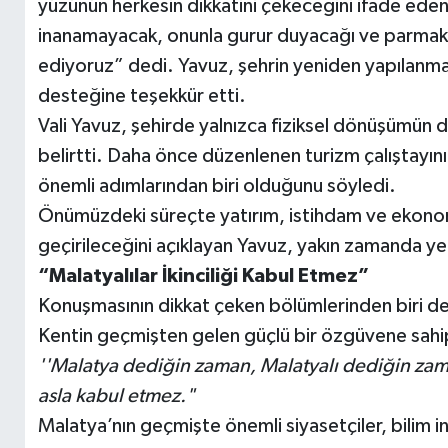
yüzünün herkesin dikkatini çekeceğini ifade ede
inanamayacak, onunla gurur duyacağı ve parmakla
ediyoruz” dedi. Yavuz, şehrin yeniden yapılanma
desteğine teşekkür etti.
Vali Yavuz, şehirde yalnızca fiziksel dönüşümün
belirtti. Daha önce düzenlenen turizm çalıştayını 
önemli adımlarından biri olduğunu söyledi.
Önümüzdeki süreçte yatırım, istihdam ve ekonomi
geçirileceğini açıklayan Yavuz, yakın zamanda yeni
“Malatyalılar İkinciliği Kabul Etmez”
Konuşmasının dikkat çeken bölümlerinden biri de M
Kentin geçmişten gelen güçlü bir özgüvene sahip 
''Malatya dediğin zaman, Malatyalı dediğin zaman
asla kabul etmez."
Malatya’nın geçmişte önemli siyasetçiler, bilim ins