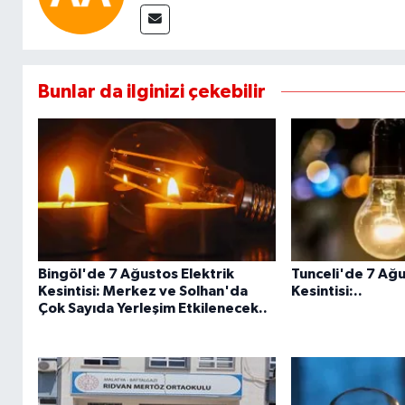
Bunlar da ilginizi çekebilir
Bingöl'de 7 Ağustos Elektrik
Tunceli'de 7 Ağu
Kesintisi: Merkez ve Solhan'da
Kesintisi:..
Çok Sayıda Yerleşim Etkilenecek..