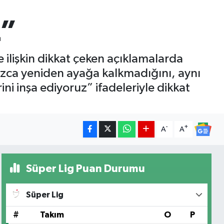
z”
ilişkin dikkat çeken açıklamalarda
zca yeniden ayağa kalkmadığını, aynı
ni inşa ediyoruz” ifadeleriyle dikkat
-
+
A
A
Süper Lig Puan Durumu
Süper Lig
#
Takım
O
P