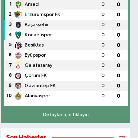
1
Amed
0
0
2
Erzurumspor FK
0
0
3
Başakşehir
0
0
4
Kocaelispor
0
0
5
Beşiktaş
0
0
6
Eyüpspor
0
0
7
Galatasaray
0
0
8
Çorum FK
0
0
9
Gaziantep FK
0
0
10
Alanyaspor
0
0
Detaylar için tıklayın
Son Haberler