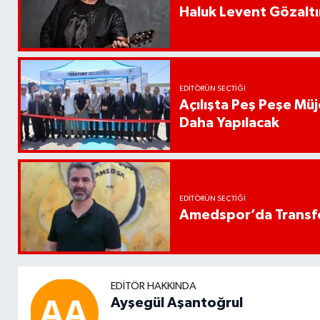
Haluk Levent Gözaltın
EDITÖRÜN SEÇTIĞI
Açılışta Peş Peşe Müj
Daha Yapılacak
EDITÖRÜN SEÇTIĞI
Amedspor’da Transfe
EDITÖR HAKKINDA
Ayşegül Aşantoğrul