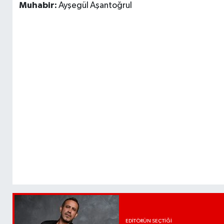
Muhabir:
Ayşegül Aşantoğrul
EDITÖRÜN SEÇTIĞI