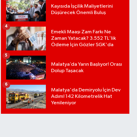
Kayısıda İşçilik Maliyetlerini
Düşürecek Önemli Buluş
4
Emekli Maaşı Zam Farkı Ne
Zaman Yatacak? 3.552 TL'lik
Ödeme İçin Gözler SGK'da
5
Malatya’da Yarın Başlıyor! Orası
Dolup Taşacak
6
Malatya'da Demiryolu İçin Dev
Adım! 142 Kilometrelik Hat
Yenileniyor