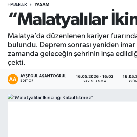
HABERLER
YAŞAM
Sağlık
“Malatyalılar İki
Seri İlan
Malatya’da düzenlenen kariyer fuarında
Siyaset
bulundu. Deprem sonrası yeniden imar 
zamanda geleceğin şehrinin inşa edildiği
Spor
çekti.
Yaşam
AYŞEGÜL AŞANTOĞRUL
16.05.2026 - 16:03
16.05.
EDITÖR
YAYINLANMA
GÜN