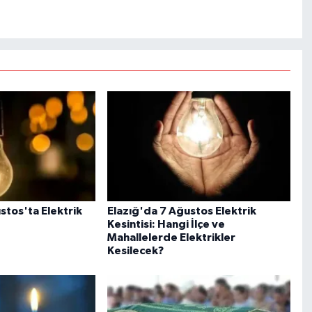
stos'ta Elektrik
Elazığ'da 7 Ağustos Elektrik
Kesintisi: Hangi İlçe ve
Mahallelerde Elektrikler
Kesilecek?