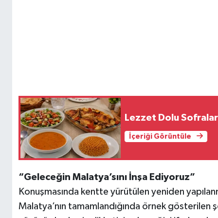
Lezzet Dolu Sofralar
İçeriği Görüntüle
“Geleceğin Malatya’sını İnşa Ediyoruz”
Konuşmasında kentte yürütülen yeniden yapılanm
Malatya’nın tamamlandığında örnek gösterilen şeh