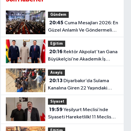
Gündem
20:45
Cuma Mesajları 2026: En
Güzel Anlamlı Ve Göndermeli
Cuma Sözleri..
Eğitim
20:16
Rektör Akpolat’tan Gana
Büyükelçisi’ne Akademik İş
Birliği Ziyareti!
Asayiş
20:13
Diyarbakır’da Sulama
Kanalına Giren 22 Yaşındaki
Genç Hayatını Kaybetti!
Siyaset
19:59
Yeşilyurt Meclisi’nde
Siyaseti Hareketlilk! 11 Meclis
Üyesi Yeni Parti’ye Katıldı..
Eğitim