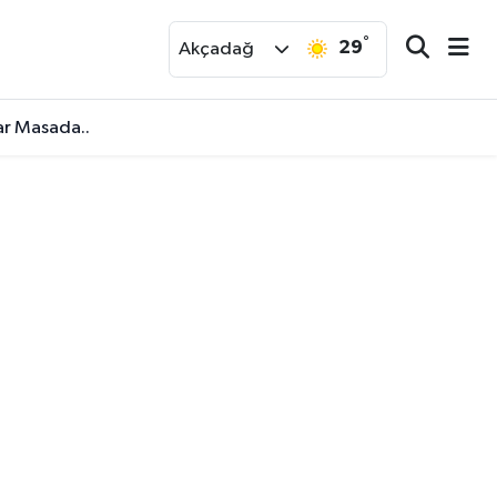
°
29
r
Akçadağ
ar Masada..