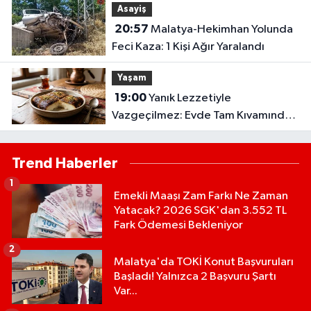
Asayiş
20:57
Malatya-Hekimhan Yolunda
Feci Kaza: 1 Kişi Ağır Yaralandı
Yaşam
19:00
Yanık Lezzetiyle
Vazgeçilmez: Evde Tam Kıvamında
Kazandibi Tarifi
Trend Haberler
1
Emekli Maaşı Zam Farkı Ne Zaman
Yatacak? 2026 SGK'dan 3.552 TL
Fark Ödemesi Bekleniyor
2
Malatya'da TOKİ Konut Başvuruları
Başladı! Yalnızca 2 Başvuru Şartı
Var...