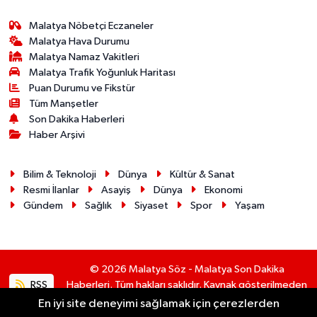
Malatya Nöbetçi Eczaneler
Malatya Hava Durumu
Malatya Namaz Vakitleri
Malatya Trafik Yoğunluk Haritası
Puan Durumu ve Fikstür
Tüm Manşetler
Son Dakika Haberleri
Haber Arşivi
Bilim & Teknoloji
Dünya
Kültür & Sanat
Resmi İlanlar
Asayiş
Dünya
Ekonomi
Gündem
Sağlık
Siyaset
Spor
Yaşam
© 2026 Malatya Söz - Malatya Son Dakika
RSS
Haberleri. Tüm hakları saklıdır. Kaynak gösterilmeden
alıntı yapılamaz.
En iyi site deneyimi sağlamak için çerezlerden