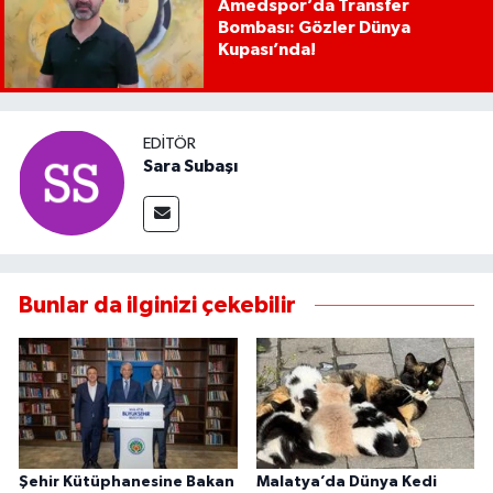
Amedspor’da Transfer
Bombası: Gözler Dünya
Kupası’nda!
EDITÖR
Sara Subaşı
Bunlar da ilginizi çekebilir
Şehir Kütüphanesine Bakan
Malatya’da Dünya Kedi