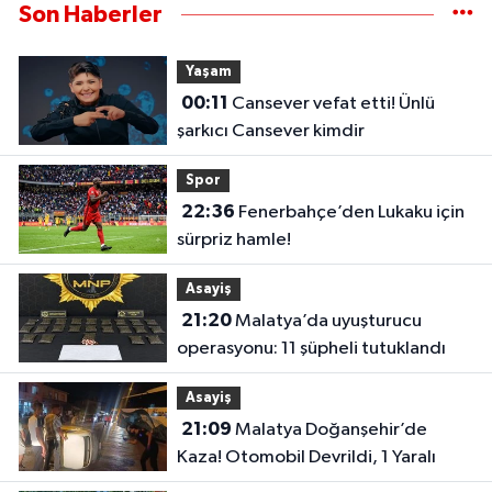
Son Haberler
Yaşam
00:11
Cansever vefat etti! Ünlü
şarkıcı Cansever kimdir
Spor
22:36
Fenerbahçe’den Lukaku için
sürpriz hamle!
Asayiş
21:20
Malatya’da uyuşturucu
operasyonu: 11 şüpheli tutuklandı
Asayiş
21:09
Malatya Doğanşehir’de
Kaza! Otomobil Devrildi, 1 Yaralı