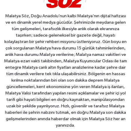
Malatya Söz, Doğu Anadolu’nun kalbi Malatya’nın dijital hafızası
ve en dinamik yerel medya gücüdür. Şehrimizde meydana gelen
tüm gelişmeleri, tarafsızlık ilkesiyle anlık olarak ekranınıza
taşırken; sadece geleneksel bir gazete değil, hayatı
kolaylaştıran bir şehir rehberi misyonu üstleniyoruz. Gün boyu en
çok sorgulanan Malatya hava durumu 15 günlük tahminlerinden,
anlık hava durumu Malatya verilerine; Malatya namaz vakitleri ve
Malatya ezan vakti takibinden, Malatya Kuyumcular Odası ile tam
entegre Malatya canlı altın fiyatları analizlerine kadar şehre dair
tüm dinamik verilere tek tıkla ulaşabilirsiniz. Bölgenin en hassas
kırılma noktalarından biri olan son dakika deprem Malatya
güncellemeleri, kent ekonomisine yön veren Malatya iş ilanları,
Malatya Valisi tarafından yapılan resmi açıklamalar ve şehir içi yol
tarifi gibi hayati bilgileri en doğru kaynaktan, manipülasyondan
uzak bir şekilde yayınlıyoruz. Hızlı, güvenilir ve tarafsız Malatya
haberleri ile şehrin nabzını tutmak, en doğru Malatya son dakika
gelişmelerinden anında haberdar olmak için Malatya Söz her an
yanınızda.