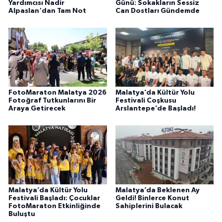
Yardımcısı Nadir
Günü: Sokakların Sessiz
Alpaslan'dan Tam Not
Can Dostları Gündemde
FotoMaraton Malatya 2026
Malatya’da Kültür Yolu
Fotoğraf Tutkunlarını Bir
Festivali Coşkusu
Araya Getirecek
Arslantepe’de Başladı!
Malatya’da Kültür Yolu
Malatya’da Beklenen Ay
Festivali Başladı: Çocuklar
Geldi! Binlerce Konut
FotoMaraton Etkinliğinde
Sahiplerini Bulacak
Buluştu