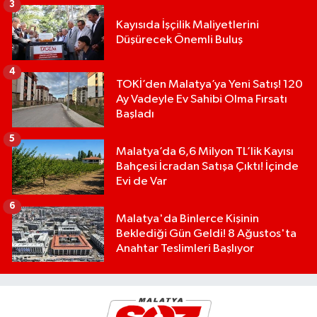
3
Kayısıda İşçilik Maliyetlerini
Düşürecek Önemli Buluş
4
TOKİ’den Malatya’ya Yeni Satış! 120
Ay Vadeyle Ev Sahibi Olma Fırsatı
Başladı
5
Malatya’da 6,6 Milyon TL’lik Kayısı
Bahçesi İcradan Satışa Çıktı! İçinde
Evi de Var
6
Malatya'da Binlerce Kişinin
Beklediği Gün Geldi! 8 Ağustos'ta
Anahtar Teslimleri Başlıyor