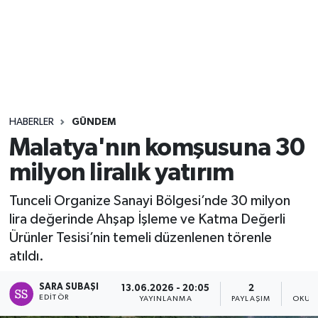
Sağlık
Seri İlan
Siyaset
HABERLER
GÜNDEM
Spor
Malatya'nın komşusuna 30
milyon liralık yatırım
Yaşam
Tunceli Organize Sanayi Bölgesi’nde 30 milyon
lira değerinde Ahşap İşleme ve Katma Değerli
Ürünler Tesisi’nin temeli düzenlenen törenle
atıldı.
SARA SUBAŞI
13.06.2026 - 20:05
2
EDITÖR
YAYINLANMA
PAYLAŞIM
OKUN