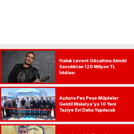
Haluk Levent Gözaltına Alındı!
Savcılıktan 120 Milyon TL
İddiası
Açılışta Peş Peşe Müjdeler
Geldi! Malatya'ya 10 Yeni
Taziye Evi Daha Yapılacak