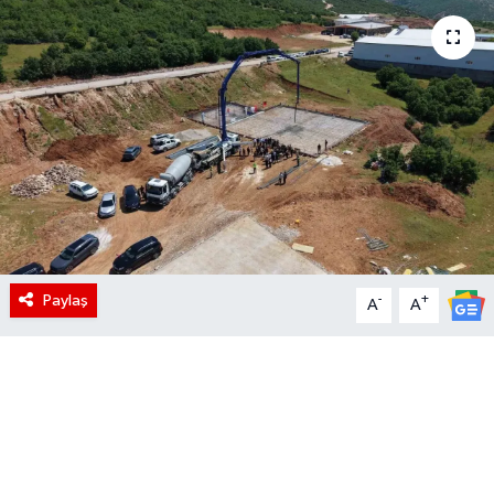
Paylaş
-
+
A
A