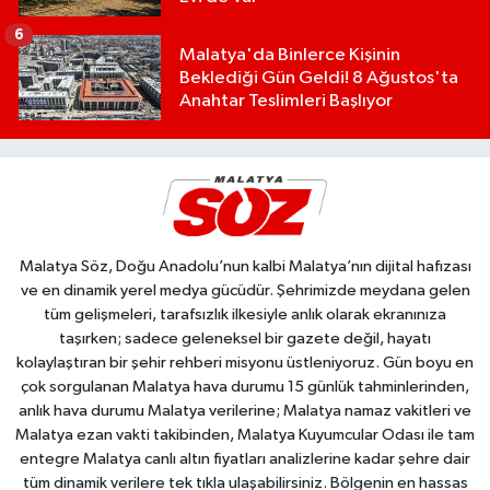
6
Malatya'da Binlerce Kişinin
Beklediği Gün Geldi! 8 Ağustos'ta
Anahtar Teslimleri Başlıyor
Malatya Söz, Doğu Anadolu’nun kalbi Malatya’nın dijital hafızası
ve en dinamik yerel medya gücüdür. Şehrimizde meydana gelen
tüm gelişmeleri, tarafsızlık ilkesiyle anlık olarak ekranınıza
taşırken; sadece geleneksel bir gazete değil, hayatı
kolaylaştıran bir şehir rehberi misyonu üstleniyoruz. Gün boyu en
çok sorgulanan Malatya hava durumu 15 günlük tahminlerinden,
anlık hava durumu Malatya verilerine; Malatya namaz vakitleri ve
Malatya ezan vakti takibinden, Malatya Kuyumcular Odası ile tam
entegre Malatya canlı altın fiyatları analizlerine kadar şehre dair
tüm dinamik verilere tek tıkla ulaşabilirsiniz. Bölgenin en hassas