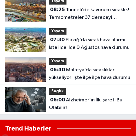
Yaşam
08:25
Tunceli’de kavurucu sıcaklık!
Termometreler 37 dereceyi
görecek
Yaşam
07:30
Elazığ’da sıcak hava alarmı!
İşte ilçe ilçe 9 Ağustos hava durumu
Yaşam
06:40
Malatya’da sıcaklıklar
yükseliyor! İşte ilçe ilçe hava durumu
Sağlık
06:00
Alzheimer’ın İlk İşareti Bu
Olabilir!
Trend Haberler