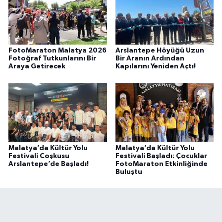
FotoMaraton Malatya 2026
Arslantepe Höyüğü Uzun
Fotoğraf Tutkunlarını Bir
Bir Aranın Ardından
Araya Getirecek
Kapılarını Yeniden Açtı!
Malatya’da Kültür Yolu
Malatya’da Kültür Yolu
Festivali Coşkusu
Festivali Başladı: Çocuklar
Arslantepe’de Başladı!
FotoMaraton Etkinliğinde
Buluştu