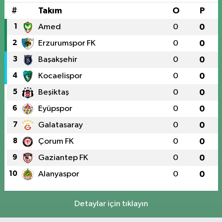
#
Takım
O
P
1
Amed
0
0
2
Erzurumspor FK
0
0
3
Başakşehir
0
0
4
Kocaelispor
0
0
5
Beşiktaş
0
0
6
Eyüpspor
0
0
7
Galatasaray
0
0
8
Çorum FK
0
0
9
Gaziantep FK
0
0
10
Alanyaspor
0
0
Detaylar için tıklayın