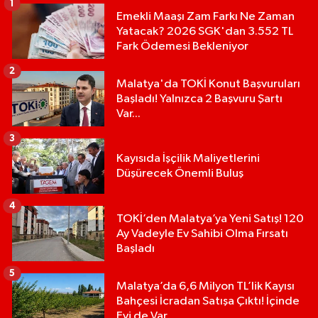
1
Emekli Maaşı Zam Farkı Ne Zaman
Yatacak? 2026 SGK'dan 3.552 TL
Fark Ödemesi Bekleniyor
2
Malatya'da TOKİ Konut Başvuruları
Başladı! Yalnızca 2 Başvuru Şartı
Var...
3
Kayısıda İşçilik Maliyetlerini
Düşürecek Önemli Buluş
4
TOKİ’den Malatya’ya Yeni Satış! 120
Ay Vadeyle Ev Sahibi Olma Fırsatı
Başladı
5
Malatya’da 6,6 Milyon TL’lik Kayısı
Bahçesi İcradan Satışa Çıktı! İçinde
Evi de Var