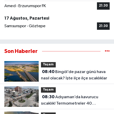
Amed - Erzurumspor FK
21:30
17 Ağustos, Pazartesi
Samsunspor - Göztepe
21:30
Son Haberler
Yaşam
08:40
Bingöl’de pazar günü hava
nasıl olacak? İşte ilçe ilçe sıcaklıklar
Yaşam
08:30
Adıyaman’da kavurucu
sıcaklık! Termometreler 40
dereceyi görecek