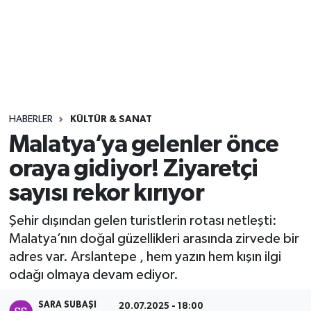
Sağlık
Seri İlan
Siyaset
HABERLER
KÜLTÜR & SANAT
Spor
Malatya’ya gelenler önce
oraya gidiyor! Ziyaretçi
Yaşam
sayısı rekor kırıyor
Şehir dışından gelen turistlerin rotası netleşti:
Malatya’nın doğal güzellikleri arasında zirvede bir
adres var. Arslantepe , hem yazın hem kışın ilgi
odağı olmaya devam ediyor.
SARA SUBAŞI
20.07.2025 - 18:00