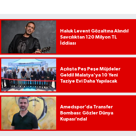
Haluk Levent Gözaltına Alındı!
Savcılıktan 120 Milyon TL
İddiası
Açılışta Peş Peşe Müjdeler
Geldi! Malatya'ya 10 Yeni
Taziye Evi Daha Yapılacak
Amedspor’da Transfer
Bombası: Gözler Dünya
Kupası’nda!