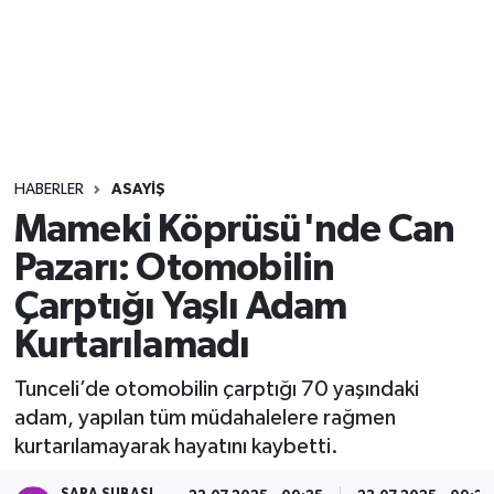
Sağlık
Seri İlan
Siyaset
HABERLER
ASAYIŞ
Spor
Mameki Köprüsü'nde Can
Pazarı: Otomobilin
Yaşam
Çarptığı Yaşlı Adam
Kurtarılamadı
Tunceli’de otomobilin çarptığı 70 yaşındaki
adam, yapılan tüm müdahalelere rağmen
kurtarılamayarak hayatını kaybetti.