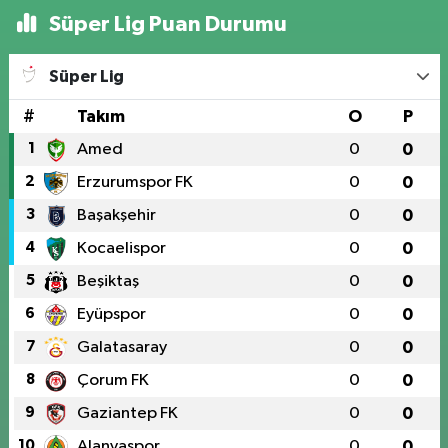
Süper Lig Puan Durumu
Süper Lig
#
Takım
O
P
1
Amed
0
0
2
Erzurumspor FK
0
0
3
Başakşehir
0
0
4
Kocaelispor
0
0
5
Beşiktaş
0
0
6
Eyüpspor
0
0
7
Galatasaray
0
0
8
Çorum FK
0
0
9
Gaziantep FK
0
0
10
Alanyaspor
0
0