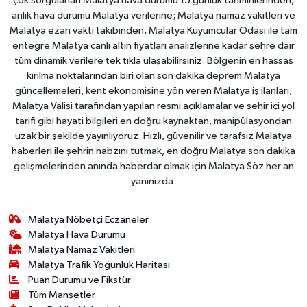
çok sorgulanan Malatya hava durumu 15 günlük tahminlerinden,
anlık hava durumu Malatya verilerine; Malatya namaz vakitleri ve
Malatya ezan vakti takibinden, Malatya Kuyumcular Odası ile tam
entegre Malatya canlı altın fiyatları analizlerine kadar şehre dair
tüm dinamik verilere tek tıkla ulaşabilirsiniz. Bölgenin en hassas
kırılma noktalarından biri olan son dakika deprem Malatya
güncellemeleri, kent ekonomisine yön veren Malatya iş ilanları,
Malatya Valisi tarafından yapılan resmi açıklamalar ve şehir içi yol
tarifi gibi hayati bilgileri en doğru kaynaktan, manipülasyondan
uzak bir şekilde yayınlıyoruz. Hızlı, güvenilir ve tarafsız Malatya
haberleri ile şehrin nabzını tutmak, en doğru Malatya son dakika
gelişmelerinden anında haberdar olmak için Malatya Söz her an
yanınızda.
Malatya Nöbetçi Eczaneler
Malatya Hava Durumu
Malatya Namaz Vakitleri
Malatya Trafik Yoğunluk Haritası
Puan Durumu ve Fikstür
Tüm Manşetler