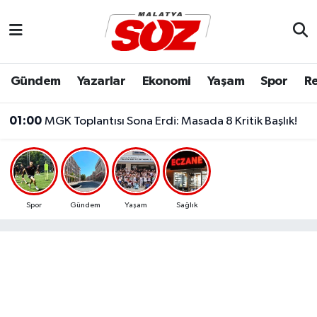
Asayiş
Malatya Nöbetçi Eczaneler
Gündem
Yazarlar
Ekonomi
Yaşam
Spor
Re
Bilim & Teknoloji
Malatya Hava Durumu
01:00
MGK Toplantısı Sona Erdi: Masada 8 Kritik Başlık!
Dünya
Malatya Namaz Vakitleri
Eğitim
Malatya Trafik Yoğunluk Haritası
Ekonomi
Süper Lig Puan Durumu ve Fikstür
Spor
Gündem
Yaşam
Sağlık
Gündem
Tüm Manşetler
Kültür & Sanat
Son Dakika Haberleri
Resmi İlanlar
Haber Arşivi