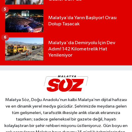
5
Malatya’da Yarın Başlıyor! Orası
Dolup Taşacak
6
Malatya'da Demiryolu İçin Dev
Adım! 142 Kilometrelik Hat
Yenileniyor
Malatya Söz, Doğu Anadolu’nun kalbi Malatya’nın dijital hafızası
ve en dinamik yerel medya gücüdür. Şehrimizde meydana gelen
tüm gelişmeleri, tarafsızlık ilkesiyle anlık olarak ekranınıza
taşırken; sadece geleneksel bir gazete değil, hayatı
kolaylaştıran bir şehir rehberi misyonu üstleniyoruz. Gün boyu en