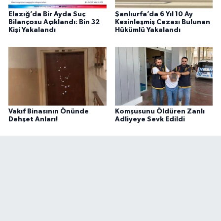
Elazığ’da Bir Ayda Suç
Şanlıurfa’da 6 Yıl 10 Ay
Bilançosu Açıklandı: Bin 32
Kesinleşmiş Cezası Bulunan
Kişi Yakalandı
Hükümlü Yakalandı
Vakıf Binasının Önünde
Komşusunu Öldüren Zanlı
Dehşet Anları!
Adliyeye Sevk Edildi