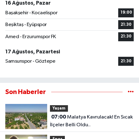
16 Ağustos, Pazar
Başakşehir - Kocaelispor
19:00
Beşiktaş - Eyüpspor
21:30
Amed - Erzurumspor FK
21:30
17 Ağustos, Pazartesi
Samsunspor - Göztepe
21:30
Son Haberler
Yaşam
07:00
Malatya Kavrulacak! En Sıcak
İlçeler Belli Oldu..