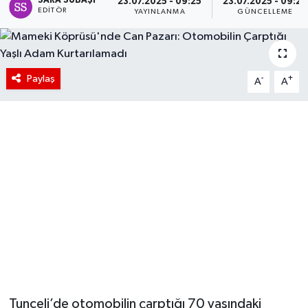
SARA SUBAŞI
23.07.2025 - 09:25
23.07.2025 - 09:29
EDITÖR
YAYINLANMA
GÜNCELLEME
Paylaş
-
+
A
A
Tunceli’de otomobilin çarptığı 70 yaşındaki