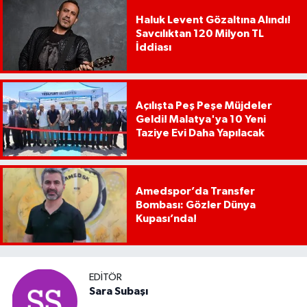
Haluk Levent Gözaltına Alındı!
Savcılıktan 120 Milyon TL
İddiası
Açılışta Peş Peşe Müjdeler
Geldi! Malatya'ya 10 Yeni
Taziye Evi Daha Yapılacak
Amedspor’da Transfer
Bombası: Gözler Dünya
Kupası’nda!
EDITÖR
Sara Subaşı