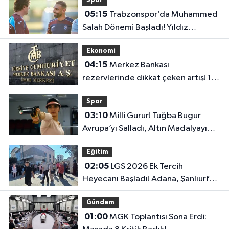
Spor
05:15
Trabzonspor’da Muhammed
Salah Dönemi Başladı! Yıldız
Futbolcu İlk Antrenmanına Çıktı..
Ekonomi
04:15
Merkez Bankası
rezervlerinde dikkat çeken artış! 1
haftada 1,8 milyar dolar yükseldi..
Spor
03:10
Milli Gurur! Tuğba Bugur
Avrupa’yı Salladı, Altın Madalyayı
Türkiye’ye Getirdi..
Eğitim
02:05
LGS 2026 Ek Tercih
Heyecanı Başladı! Adana, Şanlıurfa
ve Gaziantep Lise Taban Puanları..
Gündem
01:00
MGK Toplantısı Sona Erdi: