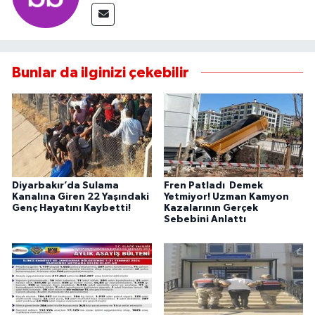
Bunlar da ilginizi çekebilir
Diyarbakır’da Sulama
Fren Patladı Demek
Kanalına Giren 22 Yaşındaki
Yetmiyor! Uzman Kamyon
Genç Hayatını Kaybetti!
Kazalarının Gerçek
Sebebini Anlattı