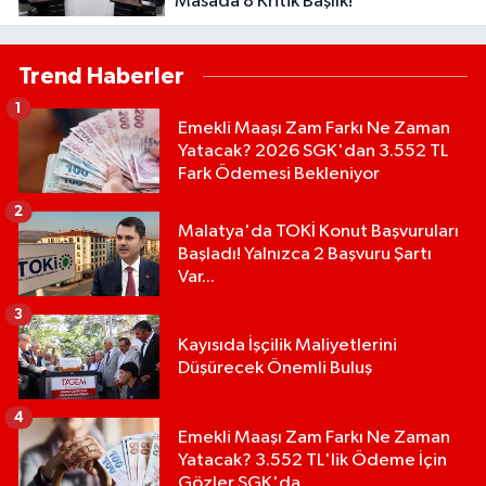
Masada 8 Kritik Başlık!
Trend Haberler
1
Emekli Maaşı Zam Farkı Ne Zaman
Yatacak? 2026 SGK'dan 3.552 TL
Fark Ödemesi Bekleniyor
2
Malatya'da TOKİ Konut Başvuruları
Başladı! Yalnızca 2 Başvuru Şartı
Var...
3
Kayısıda İşçilik Maliyetlerini
Düşürecek Önemli Buluş
4
Emekli Maaşı Zam Farkı Ne Zaman
Yatacak? 3.552 TL'lik Ödeme İçin
Gözler SGK'da