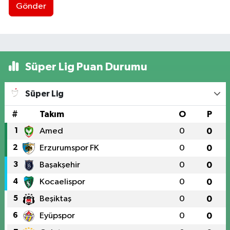
Gönder
Süper Lig Puan Durumu
Süper Lig
#
Takım
O
P
1
Amed
0
0
2
Erzurumspor FK
0
0
3
Başakşehir
0
0
4
Kocaelispor
0
0
5
Beşiktaş
0
0
6
Eyüpspor
0
0