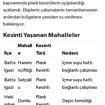
kapsamında planlı kesintilerin uygulandığı
açıklandı. Ekiplerin çalışmalarını tamamlamasının
ardından bölgelere yeniden su verilmesi
bekleniyor.
Kesinti Yaşanan Mahalleler
Mahall
Kesinti
İlçe
e
Türü
Nedeni
Batta
Hanımı
Planlı
İçme suyu hattı
lgazi
nçiftliği
Kesinti
bağlantı çalışması
Batta
Selçukl
Planlı
İçme suyu hattı
lgazi
u
Kesinti
bağlantı çalışması
Heki
Planlı
Dumlu
Depo temizliği
mhan
Kesinti