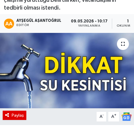
tedbirli olması istendi.
AYŞEGÜL AŞANTOĞRUL
09.05.2026 - 10:17
1 D
EDITÖR
YAYINLANMA
OKUNMA 
Paylaş
-
+
A
A