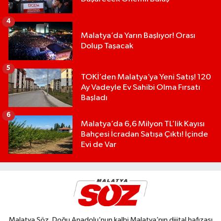
4
Malatya’da Yarın Başlıyor! Orası
Dolup Taşacak
5
TOKİ’den Malatya’ya Yeni Satış! 120
Ay Vadeyle Ev Sahibi Olma Fırsatı
Başladı
6
Malatya’da 6,6 Milyon TL’lik Kayısı
Bahçesi İcradan Satışa Çıktı! İçinde
Evi de Var
Malatya Söz, Doğu Anadolu’nun kalbi Malatya’nın dijital hafızası