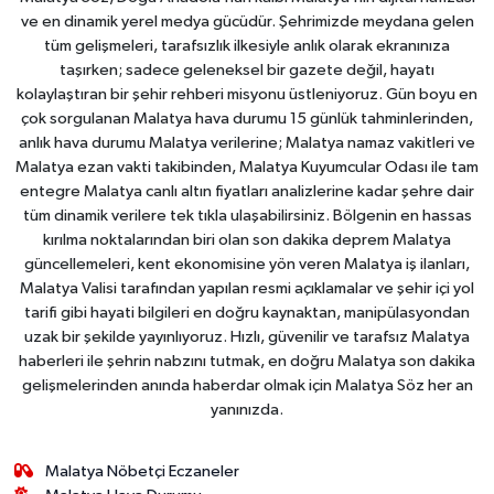
ve en dinamik yerel medya gücüdür. Şehrimizde meydana gelen
tüm gelişmeleri, tarafsızlık ilkesiyle anlık olarak ekranınıza
taşırken; sadece geleneksel bir gazete değil, hayatı
kolaylaştıran bir şehir rehberi misyonu üstleniyoruz. Gün boyu en
çok sorgulanan Malatya hava durumu 15 günlük tahminlerinden,
anlık hava durumu Malatya verilerine; Malatya namaz vakitleri ve
Malatya ezan vakti takibinden, Malatya Kuyumcular Odası ile tam
entegre Malatya canlı altın fiyatları analizlerine kadar şehre dair
tüm dinamik verilere tek tıkla ulaşabilirsiniz. Bölgenin en hassas
kırılma noktalarından biri olan son dakika deprem Malatya
güncellemeleri, kent ekonomisine yön veren Malatya iş ilanları,
Malatya Valisi tarafından yapılan resmi açıklamalar ve şehir içi yol
tarifi gibi hayati bilgileri en doğru kaynaktan, manipülasyondan
uzak bir şekilde yayınlıyoruz. Hızlı, güvenilir ve tarafsız Malatya
haberleri ile şehrin nabzını tutmak, en doğru Malatya son dakika
gelişmelerinden anında haberdar olmak için Malatya Söz her an
yanınızda.
Malatya Nöbetçi Eczaneler