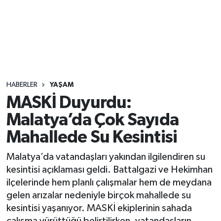
Sağlık
Seri İlan
Siyaset
HABERLER
YAŞAM
Spor
MASKİ Duyurdu:
Malatya’da Çok Sayıda
Yaşam
Mahallede Su Kesintisi
Malatya’da vatandaşları yakından ilgilendiren su
kesintisi açıklaması geldi. Battalgazi ve Hekimhan
ilçelerinde hem planlı çalışmalar hem de meydana
gelen arızalar nedeniyle birçok mahallede su
kesintisi yaşanıyor. MASKİ ekiplerinin sahada
çalışma yürüttüğü belirtilirken, vatandaşların