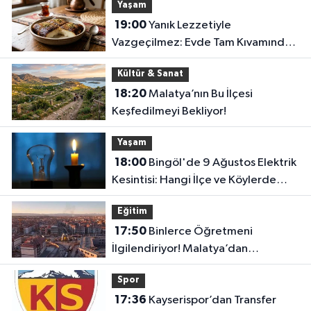
Yaşam
19:00
Yanık Lezzetiyle
Vazgeçilmez: Evde Tam Kıvamında
Kazandibi Tarifi
Kültür & Sanat
18:20
Malatya’nın Bu İlçesi
Keşfedilmeyi Bekliyor!
Yaşam
18:00
Bingöl'de 9 Ağustos Elektrik
Kesintisi: Hangi İlçe ve Köylerde
Elektrikler Kesilecek?
Eğitim
17:50
Binlerce Öğretmeni
İlgilendiriyor! Malatya’dan
Bakanlığa “İl Emri” Çağrısı
Spor
17:36
Kayserispor’dan Transfer