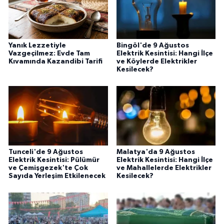
Yanık Lezzetiyle
Bingöl'de 9 Ağustos
Vazgeçilmez: Evde Tam
Elektrik Kesintisi: Hangi İlçe
Kıvamında Kazandibi Tarifi
ve Köylerde Elektrikler
Kesilecek?
Tunceli'de 9 Ağustos
Malatya'da 9 Ağustos
Elektrik Kesintisi: Pülümür
Elektrik Kesintisi: Hangi İlçe
ve Çemişgezek'te Çok
ve Mahallelerde Elektrikler
Sayıda Yerleşim Etkilenecek
Kesilecek?