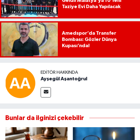
Geldi! Malatya'ya 10 Yeni
Taziye Evi Daha Yapılacak
Amedspor’da Transfer
Bombası: Gözler Dünya
Kupası’nda!
EDITÖR HAKKINDA
Ayşegül Aşantoğrul
Bunlar da ilginizi çekebilir