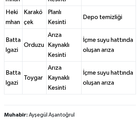
Heki
Karakö
Planlı
Depo temizliği
mhan
çek
Kesinti
Arıza
Batta
İçme suyu hattında
Orduzu
Kaynaklı
lgazi
oluşan arıza
Kesinti
Arıza
Batta
İçme suyu hattında
Toygar
Kaynaklı
lgazi
oluşan arıza
Kesinti
Muhabir:
Ayşegül Aşantoğrul