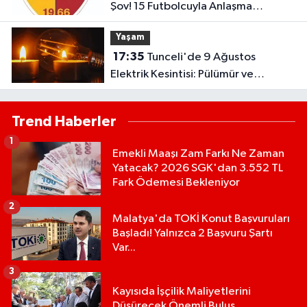
Şov! 15 Futbolcuyla Anlaşma
Sağlandı
Yaşam
17:35
Tunceli'de 9 Ağustos
Elektrik Kesintisi: Pülümür ve
Çemişgezek'te Çok Sayıda Yerleşim
Etkilenecek
Trend Haberler
1
Emekli Maaşı Zam Farkı Ne Zaman
Yatacak? 2026 SGK'dan 3.552 TL
Fark Ödemesi Bekleniyor
2
Malatya'da TOKİ Konut Başvuruları
Başladı! Yalnızca 2 Başvuru Şartı
Var...
3
Kayısıda İşçilik Maliyetlerini
Düşürecek Önemli Buluş