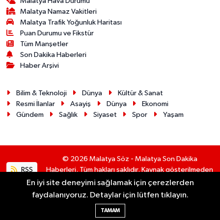
Malatya Hava Durumu
Malatya Namaz Vakitleri
Malatya Trafik Yoğunluk Haritası
Puan Durumu ve Fikstür
Tüm Manşetler
Son Dakika Haberleri
Haber Arşivi
Bilim & Teknoloji
Dünya
Kültür & Sanat
Resmi İlanlar
Asayiş
Dünya
Ekonomi
Gündem
Sağlık
Siyaset
Spor
Yaşam
© 2026 Malatya Söz - Malatya Son Dakika
RSS
Haberleri. Tüm hakları saklıdır. Kaynak gösterilmeden
alıntı yapılamaz.
En iyi site deneyimi sağlamak için çerezlerden
faydalanıyoruz. Detaylar için lütfen tıklayın.
Haber Yazılımı:
TE Bilişim
TAMAM