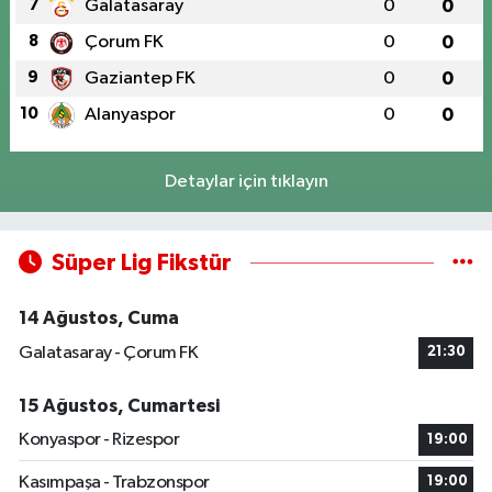
7
Galatasaray
0
0
8
Çorum FK
0
0
9
Gaziantep FK
0
0
10
Alanyaspor
0
0
Detaylar için tıklayın
Süper Lig Fikstür
14 Ağustos, Cuma
Galatasaray - Çorum FK
21:30
15 Ağustos, Cumartesi
Konyaspor - Rizespor
19:00
Kasımpaşa - Trabzonspor
19:00