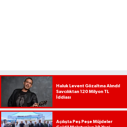
Haluk Levent Gözaltına Alındı!
Savcılıktan 120 Milyon TL
İddiası
Açılışta Peş Peşe Müjdeler