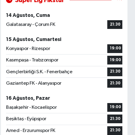
Süper Lig Fikstür
14 Ağustos, Cuma
Galatasaray - Çorum FK
21:30
15 Ağustos, Cumartesi
Konyaspor - Rizespor
19:00
Kasımpaşa - Trabzonspor
19:00
Gençlerbirliği S.K. - Fenerbahçe
21:30
Gaziantep FK - Alanyaspor
21:30
16 Ağustos, Pazar
Başakşehir - Kocaelispor
19:00
Beşiktaş - Eyüpspor
21:30
Amed - Erzurumspor FK
21:30