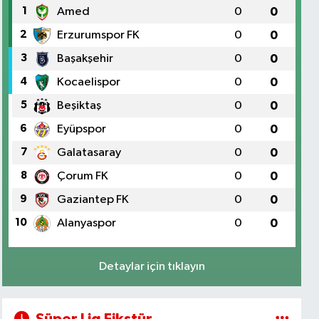
1
Amed
0
0
2
Erzurumspor FK
0
0
3
Başakşehir
0
0
4
Kocaelispor
0
0
5
Beşiktaş
0
0
6
Eyüpspor
0
0
7
Galatasaray
0
0
8
Çorum FK
0
0
9
Gaziantep FK
0
0
10
Alanyaspor
0
0
Detaylar için tıklayın