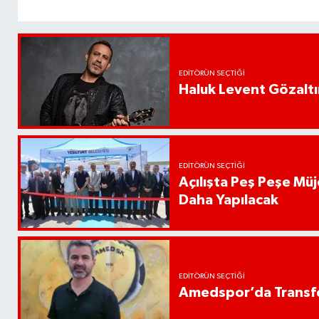
EDITÖRÜN SEÇTIĞI
Haluk Levent Gözaltın
EDITÖRÜN SEÇTIĞI
Açılışta Peş Peşe Müj
Daha Yapılacak
EDITÖRÜN SEÇTIĞI
Amedspor’da Transfe