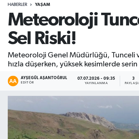
HABERLER
YAŞAM
Sağlık
Meteoroloji Tunce
Seri İlan
Sel Riski!
Siyaset
Meteoroloji Genel Müdürlüğü, Tunceli ve 
Spor
hızla düşerken, yüksek kesimlerde serin v
Yaşam
AYŞEGÜL AŞANTOĞRUL
07.07.2026 - 09:35
3
EDITÖR
YAYINLANMA
PAYLAŞ