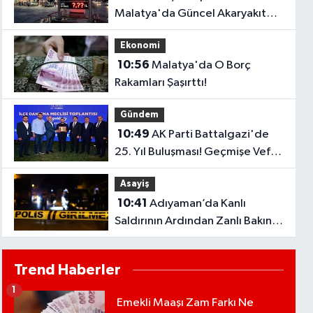
Malatya'da Güncel Akaryakıt
Fiyatları Açıklandı
Ekonomi
10:56
Malatya'da O Borç
Rakamları Şaşırttı!
Gündem
10:49
AK Parti Battalgazi'de
25. Yıl Buluşması! Geçmişe Vefa,
Geleceğe Mesaj
Asayiş
10:41
Adıyaman’da Kanlı
Saldırının Ardından Zanlı Bakın
Nerede Yakalandı
Trend Haberler
1
Emekli Maaşı Zam Farkı Ne