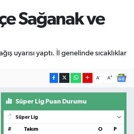
İlçe Sağanak ve
ş uyarısı yaptı. İl genelinde sıcaklıklar
-
+
A
A
Süper Lig Puan Durumu
Süper Lig
#
Takım
O
P