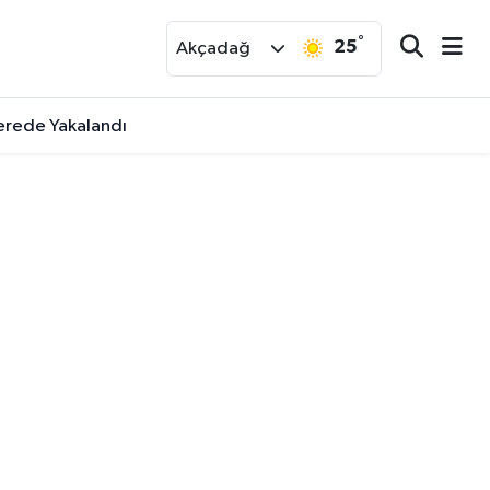
°
25
r
Akçadağ
Nerede Yakalandı