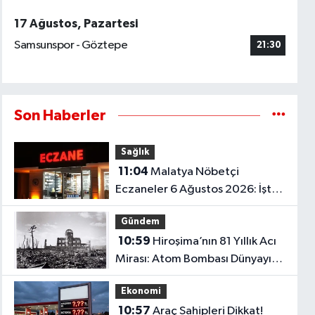
17 Ağustos, Pazartesi
Samsunspor - Göztepe
21:30
Son Haberler
Sağlık
11:04
Malatya Nöbetçi
Eczaneler 6 Ağustos 2026: İşte
Gece Boyunca Açık Olan
Gündem
Eczaneler..
10:59
Hiroşima’nın 81 Yıllık Acı
Mirası: Atom Bombası Dünyayı
Nasıl Değiştirdi?
Ekonomi
10:57
Araç Sahipleri Dikkat!