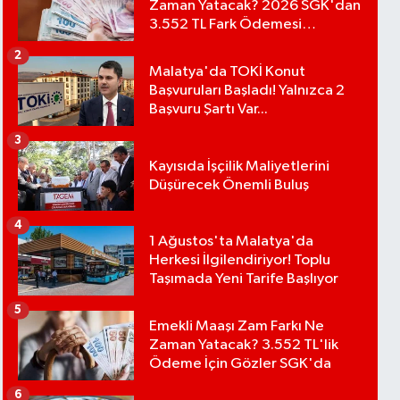
Zaman Yatacak? 2026 SGK'dan
3.552 TL Fark Ödemesi
Bekleniyor
2
Malatya'da TOKİ Konut
Başvuruları Başladı! Yalnızca 2
Başvuru Şartı Var...
3
Kayısıda İşçilik Maliyetlerini
Düşürecek Önemli Buluş
4
1 Ağustos'ta Malatya'da
Herkesi İlgilendiriyor! Toplu
Taşımada Yeni Tarife Başlıyor
5
Emekli Maaşı Zam Farkı Ne
Zaman Yatacak? 3.552 TL'lik
Ödeme İçin Gözler SGK'da
6