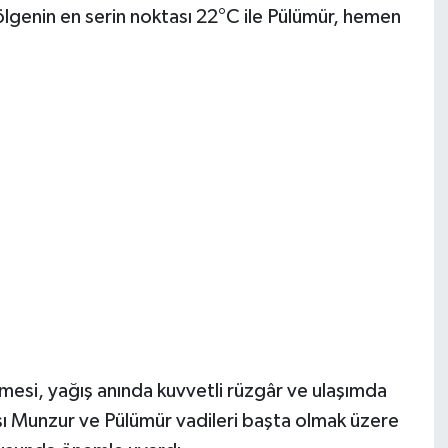
ölgenin en serin noktası 22°C ile Pülümür, hemen
üşmesi, yağış anında kuvvetli rüzgâr ve ulaşımda
şı Munzur ve Pülümür vadileri başta olmak üzere