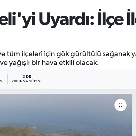
li'yi Uyardı: İlçe 
tüm ilçeleri için gök gürültülü sağanak yağı
e yağışlı bir hava etkili olacak.
2 DK
IM
OKUNMA SÜRESI