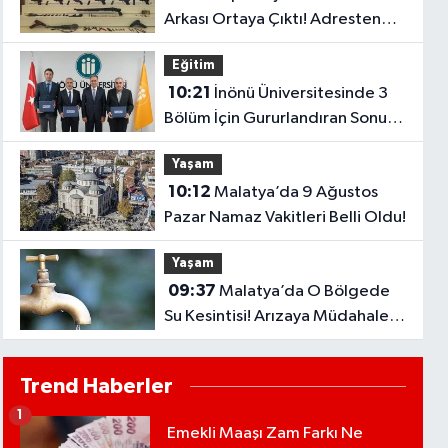
Arkası Ortaya Çıktı! Adresten
Bakın Neler Çıktı
Eğitim
10:21
İnönü Üniversitesinde 3
Bölüm İçin Gururlandıran Sonuç!
2028’e Kadar Geçerli
Yaşam
10:12
Malatya’da 9 Ağustos
Pazar Namaz Vakitleri Belli Oldu!
Yaşam
09:37
Malatya’da O Bölgede
Su Kesintisi! Arızaya Müdahale
Ediliyor
Trend Haberler
1
Emekli Maaşı Zam Farkı Ne