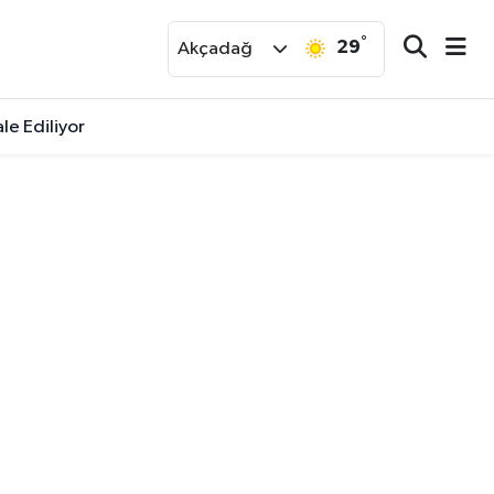
°
29
r
Akçadağ
le Ediliyor
etti!