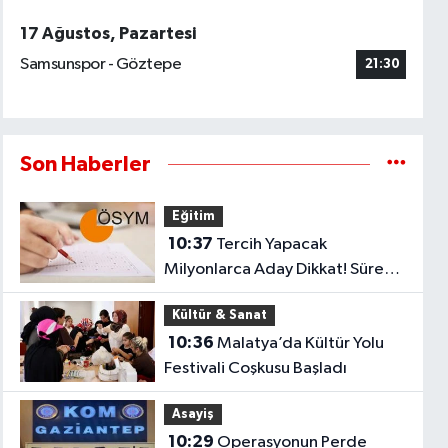
17 Ağustos, Pazartesi
Samsunspor - Göztepe
21:30
Son Haberler
Eğitim
10:37
Tercih Yapacak
Milyonlarca Aday Dikkat! Süre
Yarın Gece Sona Eriyor
Kültür & Sanat
10:36
Malatya’da Kültür Yolu
Festivali Coşkusu Başladı
Asayiş
10:29
Operasyonun Perde