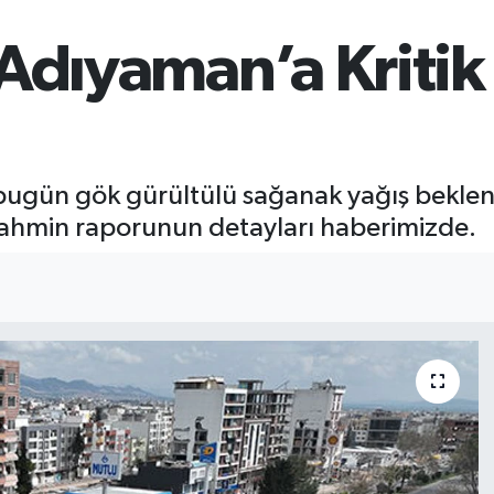
dıyaman’a Kritik U
bugün gök gürültülü sağanak yağış bekleni
a tahmin raporunun detayları haberimizde.