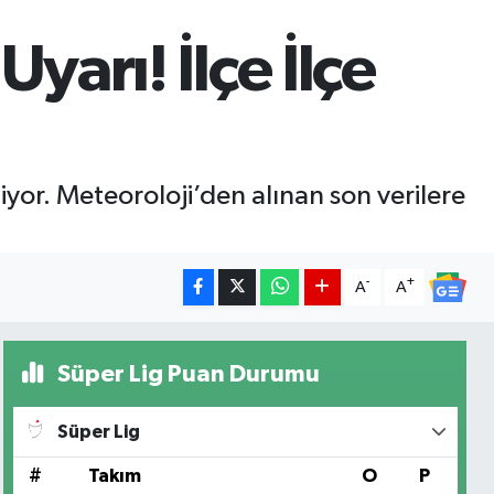
yarı! İlçe İlçe
yor. Meteoroloji’den alınan son verilere
-
+
A
A
Süper Lig Puan Durumu
Süper Lig
#
Takım
O
P