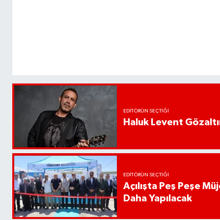
EDITÖRÜN SEÇTIĞI
Haluk Levent Gözaltın
EDITÖRÜN SEÇTIĞI
Açılışta Peş Peşe Müj
Daha Yapılacak