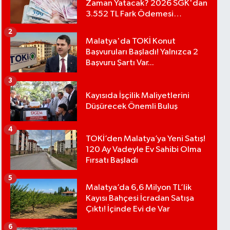
Zaman Yatacak? 2026 SGK'dan
3.552 TL Fark Ödemesi
Bekleniyor
2
Malatya'da TOKİ Konut
Başvuruları Başladı! Yalnızca 2
Başvuru Şartı Var...
3
Kayısıda İşçilik Maliyetlerini
Düşürecek Önemli Buluş
4
TOKİ’den Malatya’ya Yeni Satış!
120 Ay Vadeyle Ev Sahibi Olma
Fırsatı Başladı
5
Malatya’da 6,6 Milyon TL’lik
Kayısı Bahçesi İcradan Satışa
Çıktı! İçinde Evi de Var
6