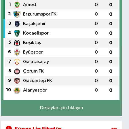
1
Amed
0
0
2
Erzurumspor FK
0
0
3
Başakşehir
0
0
4
Kocaelispor
0
0
5
Beşiktaş
0
0
6
Eyüpspor
0
0
7
Galatasaray
0
0
8
Çorum FK
0
0
9
Gaziantep FK
0
0
10
Alanyaspor
0
0
Detaylar için tıklayın