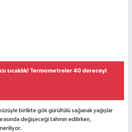
u sıcaklık! Termometreler 40 dereceyi
üzüyle birlikte gök gürültülü sağanak yağışlar
 arasında değişeceği tahmin edilirken,
neriliyor.