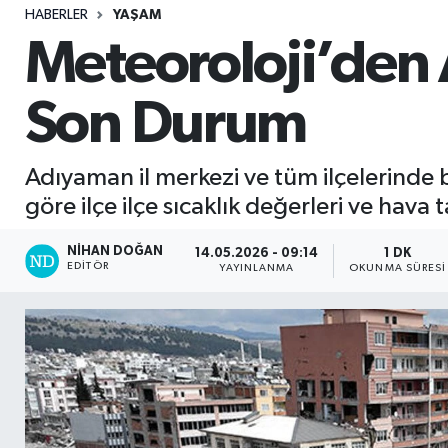
HABERLER
YAŞAM
Sağlık
Meteoroloji’den A
Seri İlan
Son Durum
Siyaset
Adıyaman il merkezi ve tüm ilçelerinde 
Spor
göre ilçe ilçe sıcaklık değerleri ve hav
Yaşam
NIHAN DOĞAN
14.05.2026 - 09:14
1 DK
EDITÖR
YAYINLANMA
OKUNMA SÜRESI