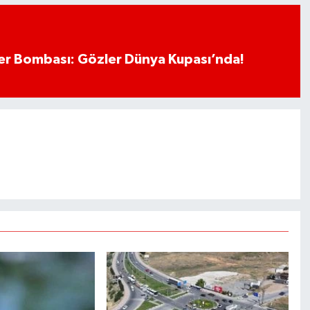
r Bombası: Gözler Dünya Kupası’nda!