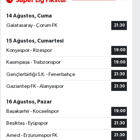
Süper Lig Fikstür
14 Ağustos, Cuma
Galatasaray - Çorum FK
21:30
15 Ağustos, Cumartesi
Konyaspor - Rizespor
19:00
Kasımpaşa - Trabzonspor
19:00
Gençlerbirliği S.K. - Fenerbahçe
21:30
Gaziantep FK - Alanyaspor
21:30
16 Ağustos, Pazar
Başakşehir - Kocaelispor
19:00
Beşiktaş - Eyüpspor
21:30
Amed - Erzurumspor FK
21:30