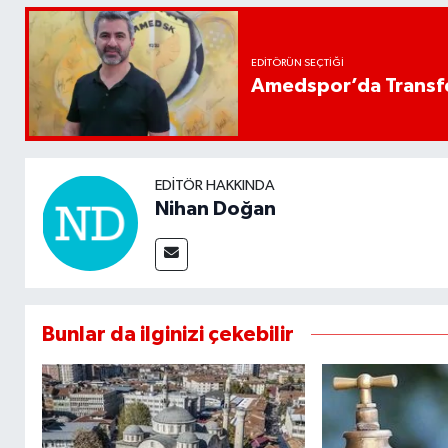
EDITÖRÜN SEÇTIĞI
Amedspor’da Transfe
EDITÖR HAKKINDA
Nihan Doğan
Bunlar da ilginizi çekebilir