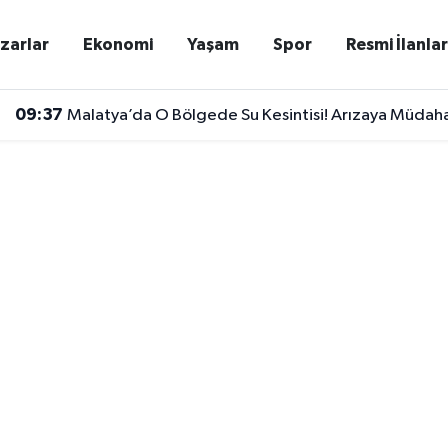
zarlar
Ekonomi
Yaşam
Spor
Resmi İlanla
09:37
Malatya’da O Bölgede Su Kesintisi! Arızaya Müdaha
09:32
Yangından Kaçarken 13. Kattan Düştü, Hayatını Kayb