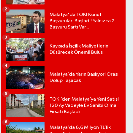
Bekleniyor
2
Malatya'da TOKİ Konut
Başvuruları Başladı! Yalnızca 2
Başvuru Şartı Var...
3
Kayısıda İşçilik Maliyetlerini
Düşürecek Önemli Buluş
4
Malatya’da Yarın Başlıyor! Orası
Dolup Taşacak
5
TOKİ’den Malatya’ya Yeni Satış!
120 Ay Vadeyle Ev Sahibi Olma
Fırsatı Başladı
6
Malatya’da 6,6 Milyon TL’lik