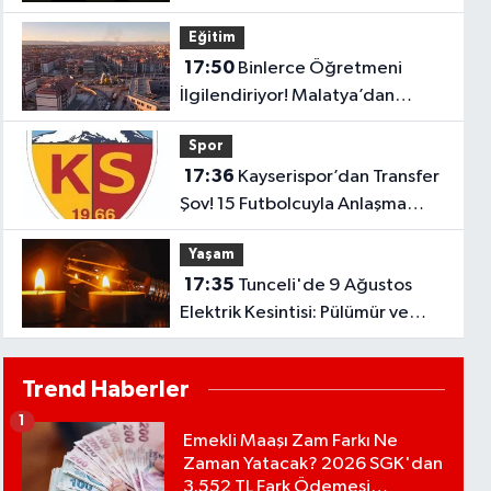
Köylerde Elektrikler Kesilecek?
Eğitim
17:50
Binlerce Öğretmeni
İlgilendiriyor! Malatya’dan
Bakanlığa “İl Emri” Çağrısı
Spor
17:36
Kayserispor’dan Transfer
Şov! 15 Futbolcuyla Anlaşma
Sağlandı
Yaşam
17:35
Tunceli'de 9 Ağustos
Elektrik Kesintisi: Pülümür ve
Çemişgezek'te Çok Sayıda
Yerleşim Etkilenecek
Trend Haberler
1
Emekli Maaşı Zam Farkı Ne
Zaman Yatacak? 2026 SGK'dan
3.552 TL Fark Ödemesi