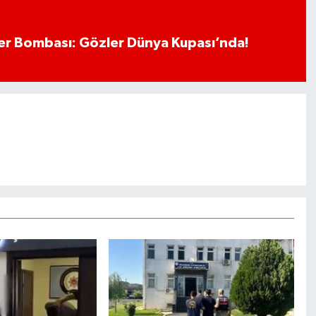
r Bombası: Gözler Dünya Kupası’nda!