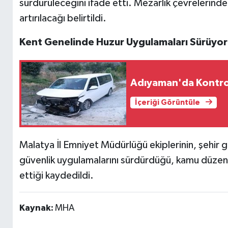
sürdürüleceğini ifade etti. Mezarlık çevrelerind
artırılacağı belirtildi.
Kent Genelinde Huzur Uygulamaları Sürüyor
Adıyaman'da Kontro
İçeriği Görüntüle
Malatya İl Emniyet Müdürlüğü ekiplerinin, şehir 
güvenlik uygulamalarını sürdürdüğü, kamu düzeni
ettiği kaydedildi.
Kaynak:
MHA