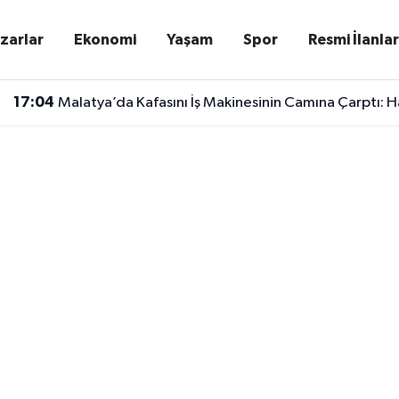
zarlar
Ekonomi
Yaşam
Spor
Resmi İlanla
17:04
Malatya’da Kafasını İş Makinesinin Camına Çarptı: 