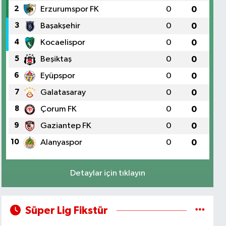
2
Erzurumspor FK
0
0
3
Başakşehir
0
0
4
Kocaelispor
0
0
5
Beşiktaş
0
0
6
Eyüpspor
0
0
7
Galatasaray
0
0
8
Çorum FK
0
0
9
Gaziantep FK
0
0
10
Alanyaspor
0
0
Detaylar için tıklayın
Süper Lig Fikstür