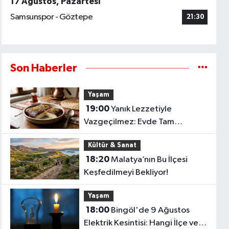
17 Ağustos, Pazartesi
Samsunspor - Göztepe
21:30
Son Haberler
Yaşam
19:00
Yanık Lezzetiyle
Vazgeçilmez: Evde Tam
Kıvamında Kazandibi Tarifi
Kültür & Sanat
18:20
Malatya’nın Bu İlçesi
Keşfedilmeyi Bekliyor!
Yaşam
18:00
Bingöl'de 9 Ağustos
Elektrik Kesintisi: Hangi İlçe ve