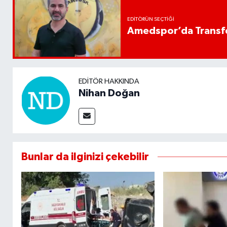
EDITÖRÜN SEÇTIĞI
Amedspor’da Transfe
EDITÖR HAKKINDA
Nihan Doğan
Bunlar da ilginizi çekebilir