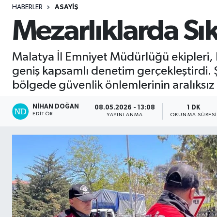
HABERLER
ASAYIŞ
Sağlık
Mezarlıklarda Sık
Seri İlan
Malatya İl Emniyet Müdürlüğü ekipleri,
Siyaset
geniş kapsamlı denetim gerçekleştirdi. 
bölgede güvenlik önlemlerinin aralıksız 
Spor
NIHAN DOĞAN
08.05.2026 - 13:08
1 DK
EDITÖR
Yaşam
YAYINLANMA
OKUNMA SÜRES