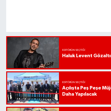
EDITÖRÜN SEÇTIĞI
Haluk Levent Gözaltın
EDITÖRÜN SEÇTIĞI
Açılışta Peş Peşe Müj
Daha Yapılacak