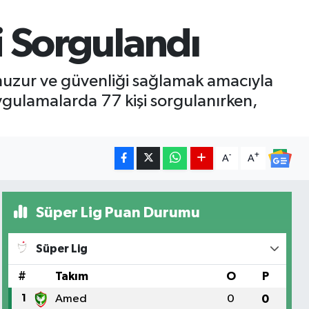
i Sorgulandı
 huzur ve güvenliği sağlamak amacıyla
uygulamalarda 77 kişi sorgulanırken,
-
+
A
A
Süper Lig Puan Durumu
Süper Lig
#
Takım
O
P
1
Amed
0
0