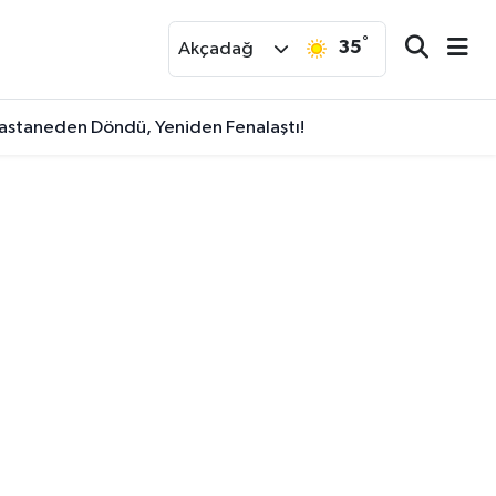
°
35
r
Akçadağ
Hastaneden Döndü, Yeniden Fenalaştı!