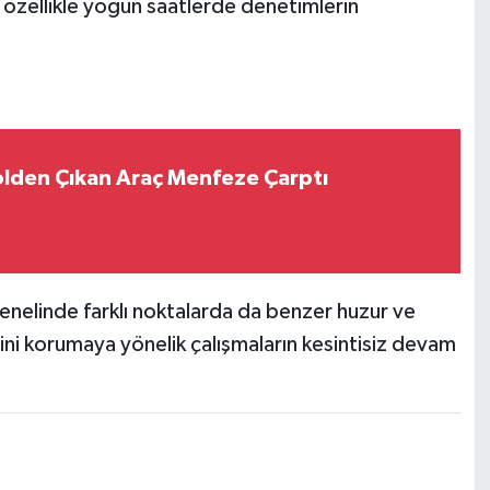
e özellikle yoğun saatlerde denetimlerin
lden Çıkan Araç Menfeze Çarptı
genelinde farklı noktalarda da benzer huzur ve
ni korumaya yönelik çalışmaların kesintisiz devam