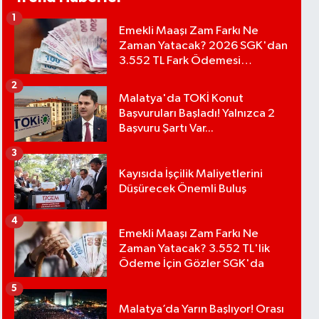
1
Emekli Maaşı Zam Farkı Ne
Zaman Yatacak? 2026 SGK'dan
3.552 TL Fark Ödemesi
Bekleniyor
2
Malatya'da TOKİ Konut
Başvuruları Başladı! Yalnızca 2
Başvuru Şartı Var...
3
Kayısıda İşçilik Maliyetlerini
Düşürecek Önemli Buluş
4
Emekli Maaşı Zam Farkı Ne
Zaman Yatacak? 3.552 TL'lik
Ödeme İçin Gözler SGK'da
5
Malatya’da Yarın Başlıyor! Orası