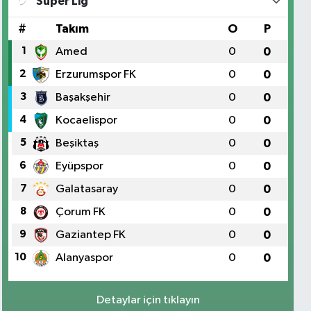
Süper Lig
#
Takım
O
P
1
Amed
0
0
2
Erzurumspor FK
0
0
3
Başakşehir
0
0
4
Kocaelispor
0
0
5
Beşiktaş
0
0
6
Eyüpspor
0
0
7
Galatasaray
0
0
8
Çorum FK
0
0
9
Gaziantep FK
0
0
10
Alanyaspor
0
0
Detaylar için tıklayın