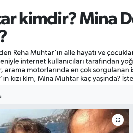
ar kimdir? Mina D
?
inden Reha Muhtar’ın aile hayatı ve çocuk
niyle internet kullanıcıları tarafından yoğu
 arama motorlarında en çok sorgulanan isim
ın kızı kim, Mina Muhtar kaç yaşında? İşte
SI