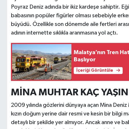
Poyraz Deniz adında bir ikiz kardeşe sahiptir. 
babasının popüler figürler olması sebebiyle erken 
büyüdü. Özellikle son dönemde aile fertleri aras
adının internette sıklıkla aranmasına yol açtı.
Malatya’nın Tren Ha
Başlıyor
İçeriği Görüntüle
MİNA MUHTAR KAÇ YAŞIN
2009 yılında gözlerini dünyaya açan Mina Deniz M
kızın doğum yerine dair resmi ve kesin bir bilgi
detaylı bir şekilde yer almıyor. Ancak anne ve ba