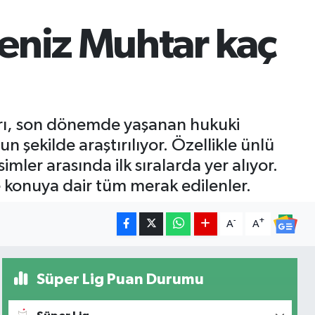
eniz Muhtar kaç
ları, son dönemde yaşanan hukuki
n şekilde araştırılıyor. Özellikle ünlü
ler arasında ilk sıralarda yer alıyor.
 konuya dair tüm merak edilenler.
-
+
A
A
Süper Lig Puan Durumu