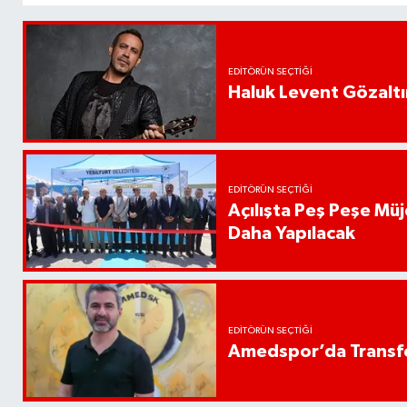
EDITÖRÜN SEÇTIĞI
Haluk Levent Gözaltın
EDITÖRÜN SEÇTIĞI
Açılışta Peş Peşe Müj
Daha Yapılacak
EDITÖRÜN SEÇTIĞI
Amedspor’da Transfe