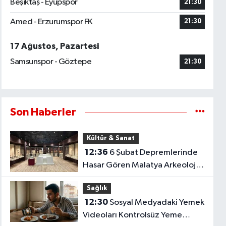
Beşiktaş - Eyüpspor
21:30
Amed - Erzurumspor FK
21:30
17 Ağustos, Pazartesi
Samsunspor - Göztepe
21:30
Son Haberler
Kültür & Sanat
12:36
6 Şubat Depremlerinde
Hasar Gören Malatya Arkeoloji
Müzesi Yenilenen Yüzüyle
Sağlık
Açılıyor..
12:30
Sosyal Medyadaki Yemek
Videoları Kontrolsüz Yeme