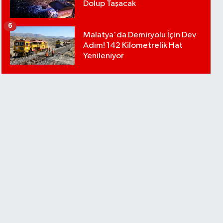
Dolup Taşacak
6
Malatya'da Demiryolu İçin Dev
Adım! 142 Kilometrelik Hat
Yenileniyor