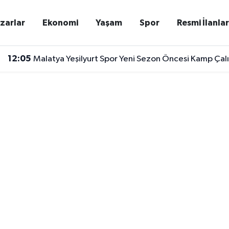
zarlar
Ekonomi
Yaşam
Spor
Resmi İlanla
12:05
Malatya Yeşilyurt Spor Yeni Sezon Öncesi Kamp Çalış
12:01
Malatya’da Çocuklar Geleceğin Teknolojisini Öğren