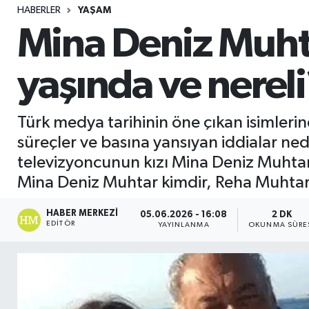
HABERLER
YAŞAM
Sağlık
Mina Deniz Muht
Seri İlan
yaşında ve nereli
Siyaset
Türk medya tarihinin öne çıkan isimler
Spor
süreçler ve basına yansıyan iddialar nede
televizyoncunun kızı Mina Deniz Muhtar,
Yaşam
Mina Deniz Muhtar kimdir, Reha Muhtar'
HABER MERKEZI
05.06.2026 - 16:08
2 DK
EDITÖR
YAYINLANMA
OKUNMA SÜRE