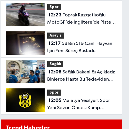
Uyarısına Neden Olabilir?
Spor
12:23
Toprak Razgatlıoğlu
MotoGP’de İngiltere’de Piste
Çıkıyor!
Asayiş
12:17
58 Bin 519 Canlı Hayvan
İçin Yeni Süreç Başladı..
Sağlık
12:08
Sağlık Bakanlığı Açıkladı:
Binlerce Hasta Bu Tedaviden
Faydalandı! Rakam Dikkat Çekti..
Spor
12:05
Malatya Yeşilyurt Spor
Yeni Sezon Öncesi Kamp
Çalışmalarına Hız Verdi..
Trend Haberler