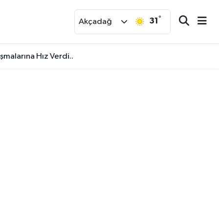
°
31
r
Akçadağ
malarına Hız Verdi..
iyor: Robotik Kodlama Kursu Başladı