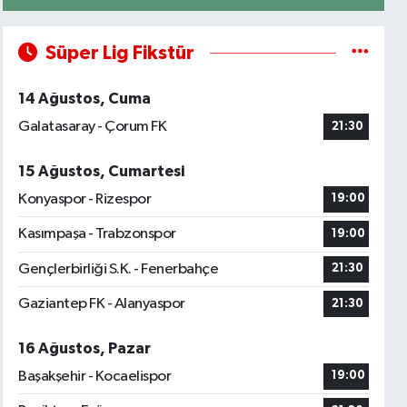
Süper Lig Fikstür
14 Ağustos, Cuma
Galatasaray - Çorum FK
21:30
15 Ağustos, Cumartesi
Konyaspor - Rizespor
19:00
Kasımpaşa - Trabzonspor
19:00
Gençlerbirliği S.K. - Fenerbahçe
21:30
Gaziantep FK - Alanyaspor
21:30
16 Ağustos, Pazar
Başakşehir - Kocaelispor
19:00