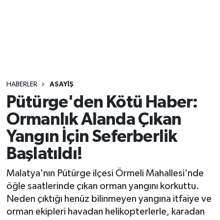
Sağlık
Seri İlan
Siyaset
HABERLER
ASAYIŞ
Spor
Pütürge'den Kötü Haber:
Ormanlık Alanda Çıkan
Yaşam
Yangın İçin Seferberlik
Başlatıldı!
Malatya'nın Pütürge ilçesi Örmeli Mahallesi'nde
öğle saatlerinde çıkan orman yangını korkuttu.
Neden çıktığı henüz bilinmeyen yangına itfaiye ve
orman ekipleri havadan helikopterlerle, karadan