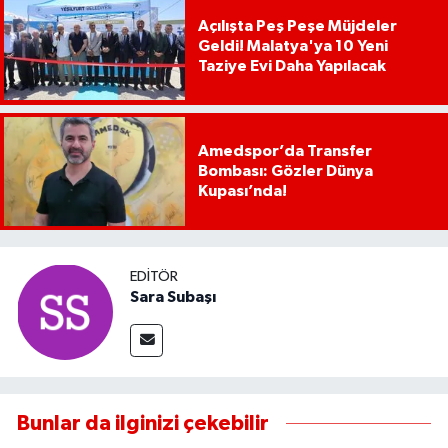
Açılışta Peş Peşe Müjdeler
Geldi! Malatya'ya 10 Yeni
Taziye Evi Daha Yapılacak
Amedspor’da Transfer
Bombası: Gözler Dünya
Kupası’nda!
EDITÖR
Sara Subaşı
Bunlar da ilginizi çekebilir