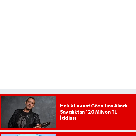
Haluk Levent Gözaltına Alındı!
Savcılıktan 120 Milyon TL
İddiası