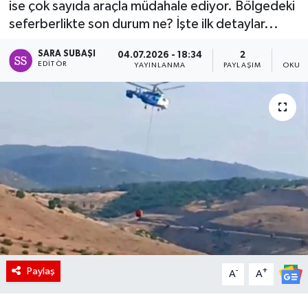
ise çok sayıda araçla müdahale ediyor. Bölgedeki
seferberlikte son durum ne? İşte ilk detaylar...
SARA SUBAŞI
04.07.2026 - 18:34
2
EDITÖR
YAYINLANMA
PAYLAŞIM
OKUNM
Paylaş
-
+
A
A