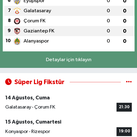
6
Eyüpspor
0
0
7
Galatasaray
0
0
8
Çorum FK
0
0
9
Gaziantep FK
0
0
10
Alanyaspor
0
0
Detaylar için tıklayın
Süper Lig Fikstür
14 Ağustos, Cuma
Galatasaray - Çorum FK
21:30
15 Ağustos, Cumartesi
Konyaspor - Rizespor
19:00