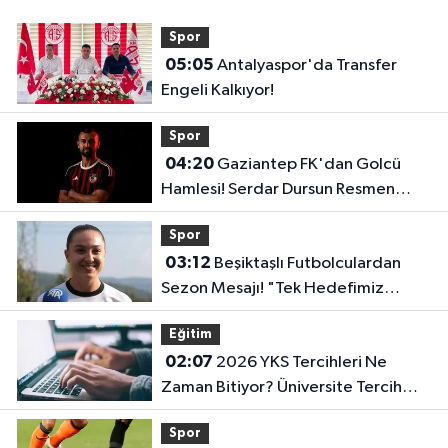
Spor
05:05
Antalyaspor'da Transfer
Engeli Kalkıyor!
Spor
04:20
Gaziantep FK'dan Golcü
Hamlesi! Serdar Dursun Resmen
İmzayı Attı!
Spor
03:12
Beşiktaşlı Futbolculardan
Sezon Mesajı! "Tek Hedefimiz
Şampiyonluk"
Eğitim
02:07
2026 YKS Tercihleri Ne
Zaman Bitiyor? Üniversite Tercih
Sonuçları Açıklandı Mı?
Spor