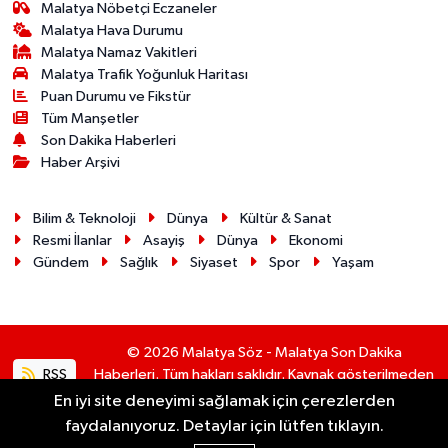
Malatya Nöbetçi Eczaneler
Malatya Hava Durumu
Malatya Namaz Vakitleri
Malatya Trafik Yoğunluk Haritası
Puan Durumu ve Fikstür
Tüm Manşetler
Son Dakika Haberleri
Haber Arşivi
Bilim & Teknoloji
Dünya
Kültür & Sanat
Resmi İlanlar
Asayiş
Dünya
Ekonomi
Gündem
Sağlık
Siyaset
Spor
Yaşam
© 2026 Malatya Söz - Malatya Son Dakika
RSS
Haberleri. Tüm hakları saklıdır. Kaynak gösterilmeden
alıntı yapılamaz.
En iyi site deneyimi sağlamak için çerezlerden
faydalanıyoruz. Detaylar için lütfen tıklayın.