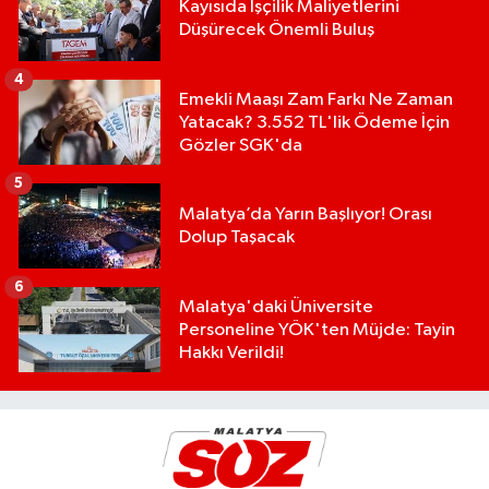
Kayısıda İşçilik Maliyetlerini
Düşürecek Önemli Buluş
4
Emekli Maaşı Zam Farkı Ne Zaman
Yatacak? 3.552 TL'lik Ödeme İçin
Gözler SGK'da
5
Malatya’da Yarın Başlıyor! Orası
Dolup Taşacak
6
Malatya'daki Üniversite
Personeline YÖK'ten Müjde: Tayin
Hakkı Verildi!