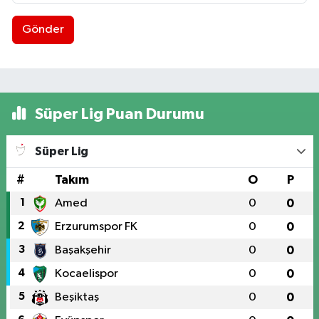
Gönder
Süper Lig Puan Durumu
Süper Lig
#
Takım
O
P
1
Amed
0
0
2
Erzurumspor FK
0
0
3
Başakşehir
0
0
4
Kocaelispor
0
0
5
Beşiktaş
0
0