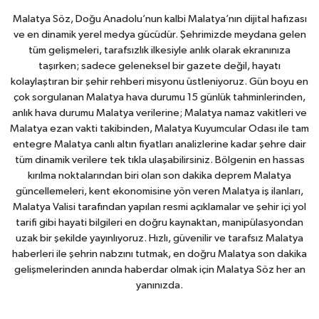
Malatya Söz, Doğu Anadolu’nun kalbi Malatya’nın dijital hafızası
ve en dinamik yerel medya gücüdür. Şehrimizde meydana gelen
tüm gelişmeleri, tarafsızlık ilkesiyle anlık olarak ekranınıza
taşırken; sadece geleneksel bir gazete değil, hayatı
kolaylaştıran bir şehir rehberi misyonu üstleniyoruz. Gün boyu en
çok sorgulanan Malatya hava durumu 15 günlük tahminlerinden,
anlık hava durumu Malatya verilerine; Malatya namaz vakitleri ve
Malatya ezan vakti takibinden, Malatya Kuyumcular Odası ile tam
entegre Malatya canlı altın fiyatları analizlerine kadar şehre dair
tüm dinamik verilere tek tıkla ulaşabilirsiniz. Bölgenin en hassas
kırılma noktalarından biri olan son dakika deprem Malatya
güncellemeleri, kent ekonomisine yön veren Malatya iş ilanları,
Malatya Valisi tarafından yapılan resmi açıklamalar ve şehir içi yol
tarifi gibi hayati bilgileri en doğru kaynaktan, manipülasyondan
uzak bir şekilde yayınlıyoruz. Hızlı, güvenilir ve tarafsız Malatya
haberleri ile şehrin nabzını tutmak, en doğru Malatya son dakika
gelişmelerinden anında haberdar olmak için Malatya Söz her an
yanınızda.