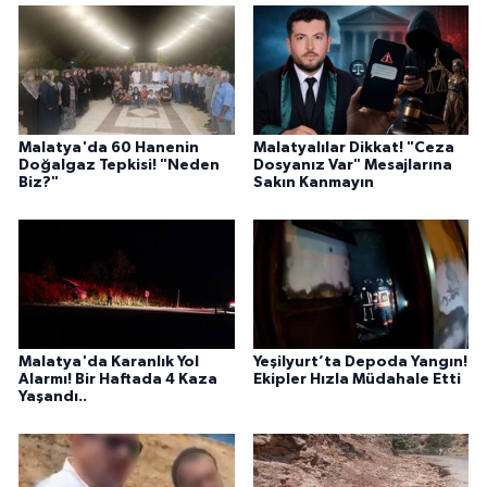
Malatya'da 60 Hanenin
Malatyalılar Dikkat! "Ceza
Doğalgaz Tepkisi! "Neden
Dosyanız Var" Mesajlarına
Biz?"
Sakın Kanmayın
Malatya'da Karanlık Yol
Yeşilyurt’ta Depoda Yangın!
Alarmı! Bir Haftada 4 Kaza
Ekipler Hızla Müdahale Etti
Yaşandı..