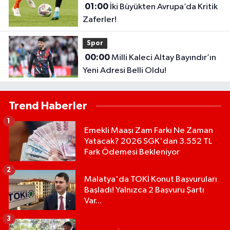
01:00
İki Büyükten Avrupa’da Kritik
Zaferler!
Spor
00:00
Milli Kaleci Altay Bayındır’ın
Yeni Adresi Belli Oldu!
Trend Haberler
1
Emekli Maaşı Zam Farkı Ne Zaman
Yatacak? 2026 SGK'dan 3.552 TL
Fark Ödemesi Bekleniyor
2
Malatya'da TOKİ Konut Başvuruları
Başladı! Yalnızca 2 Başvuru Şartı
Var...
3