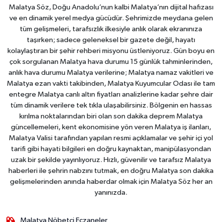
Malatya Söz, Doğu Anadolu’nun kalbi Malatya’nın dijital hafızası
ve en dinamik yerel medya gücüdür. Şehrimizde meydana gelen
tüm gelişmeleri, tarafsızlık ilkesiyle anlık olarak ekranınıza
taşırken; sadece geleneksel bir gazete değil, hayatı
kolaylaştıran bir şehir rehberi misyonu üstleniyoruz. Gün boyu en
çok sorgulanan Malatya hava durumu 15 günlük tahminlerinden,
anlık hava durumu Malatya verilerine; Malatya namaz vakitleri ve
Malatya ezan vakti takibinden, Malatya Kuyumcular Odası ile tam
entegre Malatya canlı altın fiyatları analizlerine kadar şehre dair
tüm dinamik verilere tek tıkla ulaşabilirsiniz. Bölgenin en hassas
kırılma noktalarından biri olan son dakika deprem Malatya
güncellemeleri, kent ekonomisine yön veren Malatya iş ilanları,
Malatya Valisi tarafından yapılan resmi açıklamalar ve şehir içi yol
tarifi gibi hayati bilgileri en doğru kaynaktan, manipülasyondan
uzak bir şekilde yayınlıyoruz. Hızlı, güvenilir ve tarafsız Malatya
haberleri ile şehrin nabzını tutmak, en doğru Malatya son dakika
gelişmelerinden anında haberdar olmak için Malatya Söz her an
yanınızda.
Malatya Nöbetçi Eczaneler