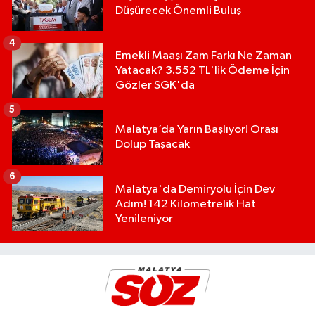
Düşürecek Önemli Buluş
4
Emekli Maaşı Zam Farkı Ne Zaman
Yatacak? 3.552 TL'lik Ödeme İçin
Gözler SGK'da
5
Malatya’da Yarın Başlıyor! Orası
Dolup Taşacak
6
Malatya'da Demiryolu İçin Dev
Adım! 142 Kilometrelik Hat
Yenileniyor