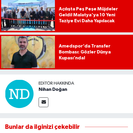
Açılışta Peş Peşe Müjdeler
Geldi! Malatya'ya 10 Yeni
Taziye Evi Daha Yapılacak
Amedspor’da Transfer
Bombası: Gözler Dünya
Kupası’nda!
EDITÖR HAKKINDA
Nihan Doğan
Bunlar da ilginizi çekebilir