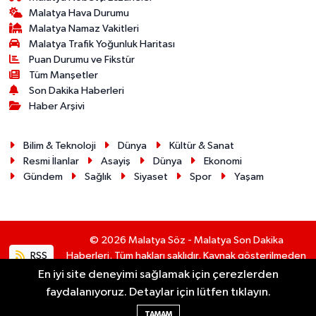
Malatya Hava Durumu
Malatya Namaz Vakitleri
Malatya Trafik Yoğunluk Haritası
Puan Durumu ve Fikstür
Tüm Manşetler
Son Dakika Haberleri
Haber Arşivi
Bilim & Teknoloji
Dünya
Kültür & Sanat
Resmi İlanlar
Asayiş
Dünya
Ekonomi
Gündem
Sağlık
Siyaset
Spor
Yaşam
© 2026 Malatya Söz - Malatya Son Dakika
RSS
Haberleri. Tüm hakları saklıdır. Kaynak gösterilmeden
alıntı yapılamaz.
En iyi site deneyimi sağlamak için çerezlerden
faydalanıyoruz. Detaylar için lütfen tıklayın.
Haber Yazılımı:
TE Bilişim
TAMAM