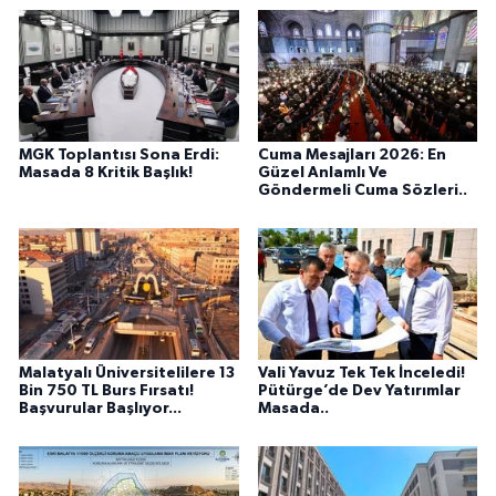
MGK Toplantısı Sona Erdi:
Cuma Mesajları 2026: En
Masada 8 Kritik Başlık!
Güzel Anlamlı Ve
Göndermeli Cuma Sözleri..
Malatyalı Üniversitelilere 13
Vali Yavuz Tek Tek İnceledi!
Bin 750 TL Burs Fırsatı!
Pütürge’de Dev Yatırımlar
Başvurular Başlıyor...
Masada..