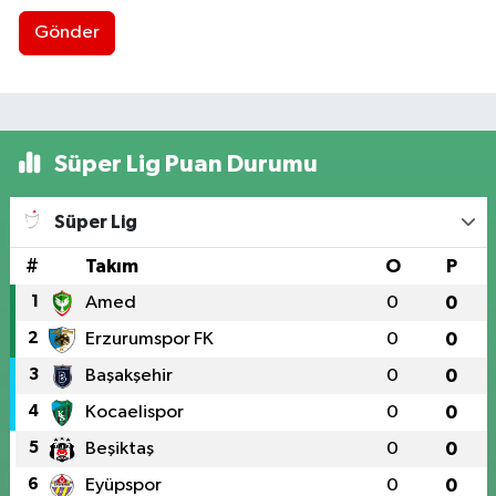
Gönder
Süper Lig Puan Durumu
Süper Lig
#
Takım
O
P
1
Amed
0
0
2
Erzurumspor FK
0
0
3
Başakşehir
0
0
4
Kocaelispor
0
0
5
Beşiktaş
0
0
6
Eyüpspor
0
0