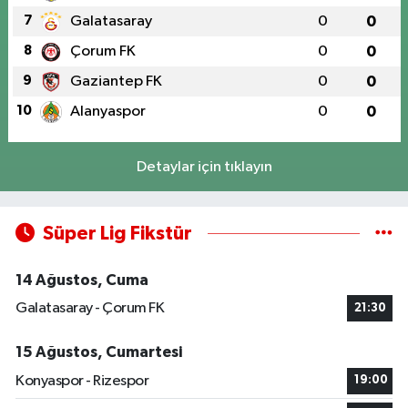
7
Galatasaray
0
0
8
Çorum FK
0
0
9
Gaziantep FK
0
0
10
Alanyaspor
0
0
Detaylar için tıklayın
Süper Lig Fikstür
14 Ağustos, Cuma
Galatasaray - Çorum FK
21:30
15 Ağustos, Cumartesi
Konyaspor - Rizespor
19:00