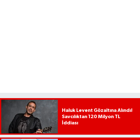
Haluk Levent Gözaltına Alındı!
Savcılıktan 120 Milyon TL
İddiası