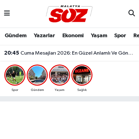
Asayiş
Malatya Nöbetçi Eczaneler
Gündem
Yazarlar
Ekonomi
Yaşam
Spor
Re
Bilim & Teknoloji
Malatya Hava Durumu
20:45
Cuma Mesajları 2026: En Güzel Anlamlı Ve Göndermeli Cuma Sözleri..
Dünya
Malatya Namaz Vakitleri
Eğitim
Malatya Trafik Yoğunluk Haritası
Ekonomi
Süper Lig Puan Durumu ve Fikstür
Spor
Gündem
Yaşam
Sağlık
Gündem
Tüm Manşetler
Kültür & Sanat
Son Dakika Haberleri
Resmi İlanlar
Haber Arşivi