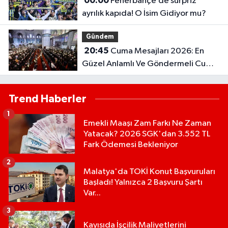
00:00
Fenerbahçe’de sürpriz
ayrılık kapıda! O İsim Gidiyor mu?
Gündem
20:45
Cuma Mesajları 2026: En
Güzel Anlamlı Ve Göndermeli Cuma
Sözleri..
Trend Haberler
1
Emekli Maaşı Zam Farkı Ne Zaman
Yatacak? 2026 SGK'dan 3.552 TL
Fark Ödemesi Bekleniyor
2
Malatya'da TOKİ Konut Başvuruları
Başladı! Yalnızca 2 Başvuru Şartı
Var...
3
Kayısıda İşçilik Maliyetlerini