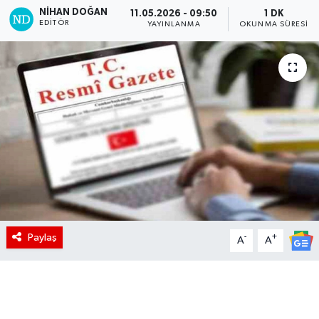
NIHAN DOĞAN
11.05.2026 - 09:50
1 DK
EDITÖR
YAYINLANMA
OKUNMA SÜRESI
Paylaş
-
+
A
A