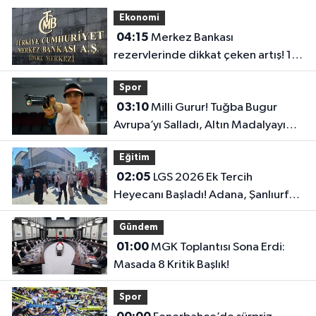
Ekonomi
04:15
Merkez Bankası
rezervlerinde dikkat çeken artış! 1
haftada 1,8 milyar dolar yükseldi..
Spor
03:10
Milli Gurur! Tuğba Bugur
Avrupa’yı Salladı, Altın Madalyayı
Türkiye’ye Getirdi..
Eğitim
02:05
LGS 2026 Ek Tercih
Heyecanı Başladı! Adana, Şanlıurfa
ve Gaziantep Lise Taban Puanları..
Gündem
01:00
MGK Toplantısı Sona Erdi:
Masada 8 Kritik Başlık!
Spor