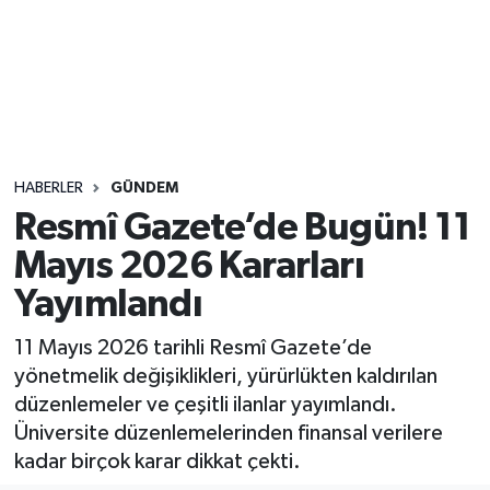
Sağlık
Seri İlan
Siyaset
HABERLER
GÜNDEM
Spor
Resmî Gazete’de Bugün! 11
Mayıs 2026 Kararları
Yaşam
Yayımlandı
11 Mayıs 2026 tarihli Resmî Gazete’de
yönetmelik değişiklikleri, yürürlükten kaldırılan
düzenlemeler ve çeşitli ilanlar yayımlandı.
Üniversite düzenlemelerinden finansal verilere
kadar birçok karar dikkat çekti.